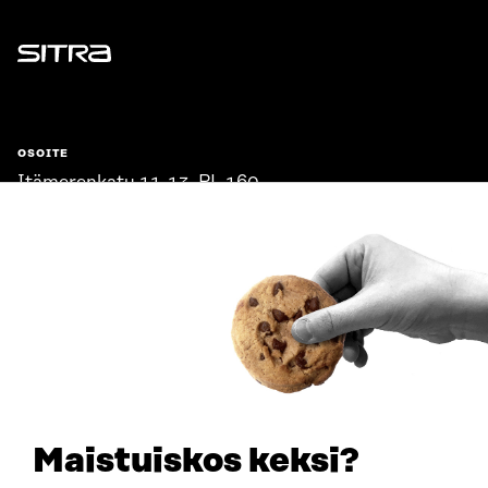
Sitra
OSOITE
Itämerenkatu 11-13, PL 160,
00181 Helsinki
Saapumisohjeet
Y-TUNNUS
0202132-3
PUHELIN
+358 294 618 991
SÄHKÖPOSTI
etunimi.sukunimi@sitra.fi
sitra@sitra.fi
Maistuiskos keksi?