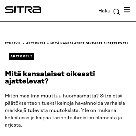
Siirry
Valik
Haku
suoraan
Sitra
sisältöön
↓
ETUSIVU
ARTIKKELI
MITÄ KANSALAISET OIKEASTI AJATTELEVAT?
ARTIKKELI
Mitä kansalaiset oikeasti
ajattelevat?
Miten maailma muuttuu huomaamatta? Sitra etsii
päätöksenteon tueksi keinoja havainnoida varhaisia
merkkejä tulevista muutoksista. Yle on mukana
kokeilussa ja kaipaa tarinoita ihmisten elämästä ja
arjesta.