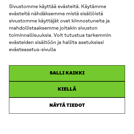
Sivustomme käyttää evästeitä. Käytämme
SITRA SOSIAALISESSA MEDIASSA
evästeitä nähdäksemme mistä sisällöistä
sivustomme käyttäjät ovat kiinnostuneita ja
LinkedIn
mahdollistaaksemme joitakin sivuston
Instagram
toiminnallisuuksia. Voit tutustua tarkemmin
YouTube
evästeiden sisältöön ja hallita asetuksiasi
evästeasetus-sivulla
Sitra 2025
SALLI KAIKKI
Tietosuoja
KIELLÄ
Evästeasetukset
Ilmoituskanava
NÄYTÄ TIEDOT
Saavutettavuusseloste
Asiakirjajulkisuus
Sitran digitaalinen viestintä ja verkkopalvelut