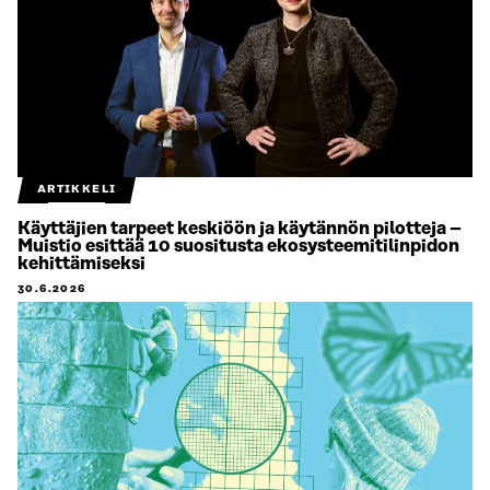
ARTIKKELI
Käyttäjien tarpeet keskiöön ja käytännön pilotteja –
Muistio esittää 10 suositusta ekosysteemitilinpidon
kehittämiseksi
30.6.2026