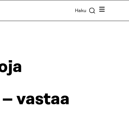
Valikko
Haku
oja
 – vastaa