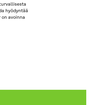
turvallisesta
ida hyödyntää
 on avoinna