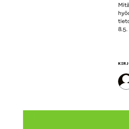
Mitä
hyö
tie
8.5.
KIRJ