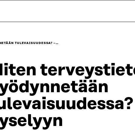
NETÄÄN TULEVAISUUDESSA? –…
iten terveystiet
yödynnetään
ulevaisuudessa?
yselyyn