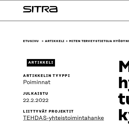
Siirry
Sitra
suoraan
sisältöön
↓
ETUSIVU
ARTIKKELI
MITEN TERVEYSTIETOJA HYÖDYN
M
ARTIKKELI
ARTIKKELIN TYYPPI
h
Poiminnat
t
JULKAISTU
22.2.2022
k
LIITTYVÄT PROJEKTIT
TEHDAS-yhteistoimintahanke