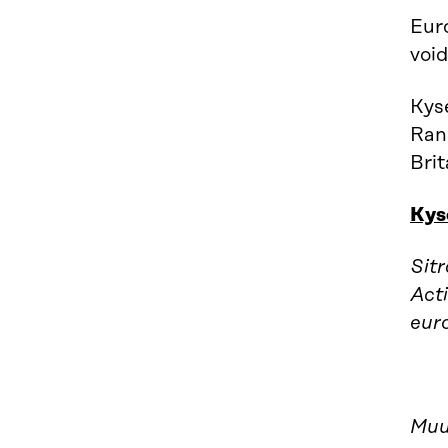
Eur
void
Kys
Ran
Bri
Kys
Sit
Act
eur
Muu