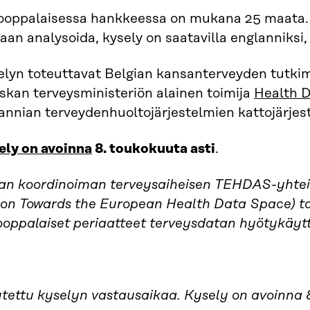
ooppalaisessa hankkeessa on mukana 25 maata. 
aan analysoida, kysely on saatavilla englanniksi, 
elyn toteuttavat Belgian kansanterveyden tutki
skan terveysministeriön alainen toimija
Health 
tannian terveydenhuoltojärjestelmien kattojärjes
ely on avoinna
8. toukokuuta asti
.
ran koordinoiman terveysaiheisen TEHDAS-yhtei
ion Towards the European Health Data Space) ta
ooppalaiset periaatteet terveysdatan hyötykäyt
tettu kyselyn vastausaikaa. Kysely on avoinna 8