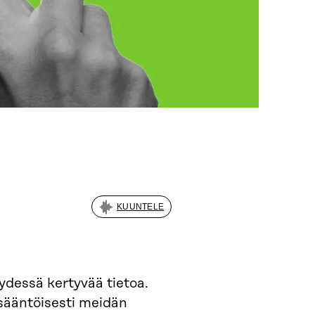
KUUNTELE
ydessä kertyvää tietoa.
sääntöisesti meidän