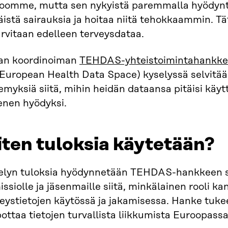
toomme, mutta sen nykyistä paremmalla hyödyntä
istä sairauksia ja hoitaa niitä tehokkaammin. T
arvitaan edelleen terveysdataa.
ran koordinoiman
TEHDAS-yhteistoimintahankk
 European Health Data Space) kyselyssä selvitää
myksiä siitä, mihin heidän dataansa pitäisi käytt
enen hyödyksi.
ten tuloksia käytetään?
elyn tuloksia hyödynnetään TEHDAS-hankkeen s
ssiolle ja jäsenmaille siitä, minkälainen rooli kans
eystietojen käytössä ja jakamisessa. Hanke tuke
ottaa tietojen turvallista liikkumista Euroopassa