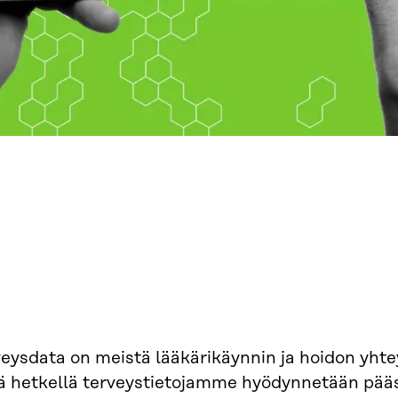
eysdata on meistä lääkärikäynnin ja hoidon yhte
lä hetkellä terveystietojamme hyödynnetään pää