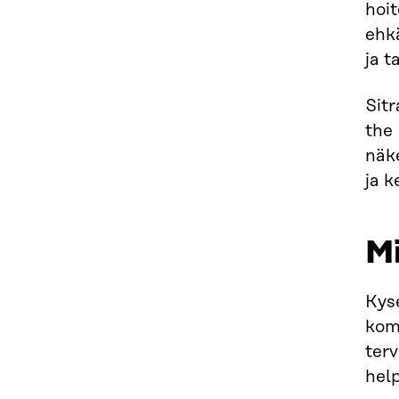
hoi
ehkä
ja t
Sit
the
näke
ja k
Mi
Kys
komi
terv
help