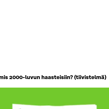
is 2000-luvun haasteisiin? (tiivistelmä)