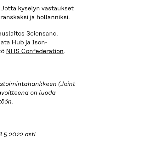
Jotta kyselyn vastaukset
ranskaksi ja hollanniksi.
muslaitos
Sciensano
,
Data Hub
ja Ison-
tö
NHS Confederation
.
stoimintahankkeen (Joint
voitteena on luoda
töön.
.5.2022 asti.