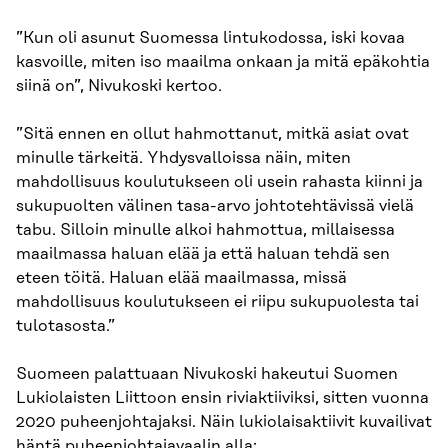
”Kun oli asunut Suomessa lintukodossa, iski kovaa
kasvoille, miten iso maailma onkaan ja mitä epäkohtia
siinä on”, Nivukoski kertoo.
”Sitä ennen en ollut hahmottanut, mitkä asiat ovat
minulle tärkeitä. Yhdysvalloissa näin, miten
mahdollisuus koulutukseen oli usein rahasta kiinni ja
sukupuolten välinen tasa-arvo johtotehtävissä vielä
tabu. Silloin minulle alkoi hahmottua, millaisessa
maailmassa haluan elää ja että haluan tehdä sen
eteen töitä. Haluan elää maailmassa, missä
mahdollisuus koulutukseen ei riipu sukupuolesta tai
tulotasosta.”
Suomeen palattuaan Nivukoski hakeutui Suomen
Lukiolaisten Liittoon ensin riviaktiiviksi, sitten vuonna
2020 puheenjohtajaksi. Näin lukiolaisaktiivit kuvailivat
häntä puheenjohtajavaalin alla: