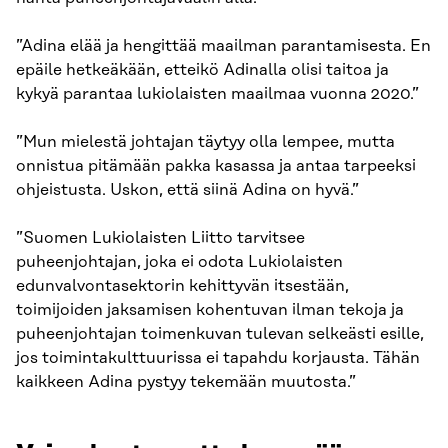
”Adina elää ja hengittää maailman parantamisesta. En
epäile hetkeäkään, etteikö Adinalla olisi taitoa ja
kykyä parantaa lukiolaisten maailmaa vuonna 2020.”
”Mun mielestä johtajan täytyy olla lempee, mutta
onnistua pitämään pakka kasassa ja antaa tarpeeksi
ohjeistusta. Uskon, että siinä Adina on hyvä.”
”Suomen Lukiolaisten Liitto tarvitsee
puheenjohtajan, joka ei odota Lukiolaisten
edunvalvontasektorin kehittyvän itsestään,
toimijoiden jaksamisen kohentuvan ilman tekoja ja
puheenjohtajan toimenkuvan tulevan selkeästi esille,
jos toimintakulttuurissa ei tapahdu korjausta. Tähän
kaikkeen Adina pystyy tekemään muutosta.”