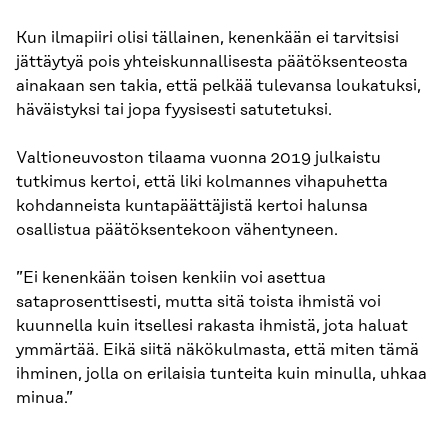
Kun ilmapiiri olisi tällainen, kenenkään ei tarvitsisi
jättäytyä pois yhteiskunnallisesta päätöksenteosta
ainakaan sen takia, että pelkää tulevansa loukatuksi,
häväistyksi tai jopa fyysisesti satutetuksi.
Valtioneuvoston tilaama vuonna 2019 julkaistu
tutkimus kertoi, että liki kolmannes vihapuhetta
kohdanneista kuntapäättäjistä kertoi halunsa
osallistua päätöksentekoon vähentyneen.
”Ei kenenkään toisen kenkiin voi asettua
sataprosenttisesti, mutta sitä toista ihmistä voi
kuunnella kuin itsellesi rakasta ihmistä, jota haluat
ymmärtää. Eikä siitä näkökulmasta, että miten tämä
ihminen, jolla on erilaisia tunteita kuin minulla, uhkaa
minua.”