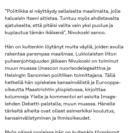
”Politiikka ei näyttäydy sellaiselta maailmalta, jolle
haluaisin itseni altistaa. Tuntuu myös ahdistavalta
ajatukselta, että pitäisi valita vain yksi puolue ja
kuplautua tämän ikäisenä”, Nivukoski sanoo.
Hän on kuitenkin löytänyt muita väyliä, joiden avulla
rakentaa parempaa maailmaa. Lukiolaisten liiton
puheenjohtajuuden jälkeen Nivukoski on toiminut
muun muassa Unescon nuorisodelegaattina ja
Helsingin Sanomien politiikan toimittajana. Tällä
hetkellä hän opiskelee kansainvälistä ja Eurooppa-
oikeutta Maastrichtin yliopistossa, kirjoittaa
kolumneja Ylelle ja kommentoi eri asioita Image-
lehden Debatti-palstalla, muun muassa. Hänelle
tärkeitä aiheita ovat olleet esimerkiksi koulutus,
kansainvälistyminen ja ihmisoikeudet.
Myös näissä rooleissa hän on kuitenkin törmännyt