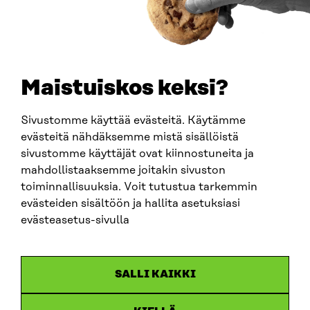
30.6.2026
Maistuiskos keksi?
Sivustomme käyttää evästeitä. Käytämme
evästeitä nähdäksemme mistä sisällöistä
sivustomme käyttäjät ovat kiinnostuneita ja
mahdollistaaksemme joitakin sivuston
ARTIKKELI
toiminnallisuuksia. Voit tutustua tarkemmin
evästeiden sisältöön ja hallita asetuksiasi
China shock 2.0 – Eurooppa havahtuu liian hitaasti
Kiinan järjestelmävaltaan
evästeasetus-sivulla
25.6.2026
SALLI KAIKKI