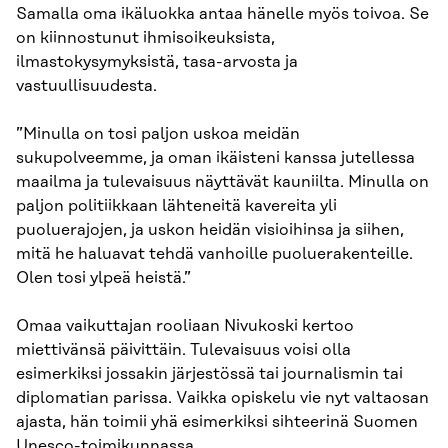
Samalla oma ikäluokka antaa hänelle myös toivoa. Se
on kiinnostunut ihmisoikeuksista,
ilmastokysymyksistä, tasa-arvosta ja
vastuullisuudesta.
”Minulla on tosi paljon uskoa meidän
sukupolveemme, ja oman ikäisteni kanssa jutellessa
maailma ja tulevaisuus näyttävät kauniilta. Minulla on
paljon politiikkaan lähteneitä kavereita yli
puoluerajojen, ja uskon heidän visioihinsa ja siihen,
mitä he haluavat tehdä vanhoille puoluerakenteille.
Olen tosi ylpeä heistä.”
Omaa vaikuttajan rooliaan Nivukoski kertoo
miettivänsä päivittäin. Tulevaisuus voisi olla
esimerkiksi jossakin järjestössä tai journalismin tai
diplomatian parissa. Vaikka opiskelu vie nyt valtaosan
ajasta, hän toimii yhä esimerkiksi sihteerinä Suomen
Unesco-toimikunnassa.