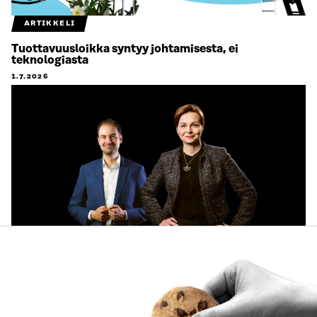
ARTIKKELI
Tuottavuusloikka syntyy johtamisesta, ei
teknologiasta
1.7.2026
ARTIKKELI
Käyttäjien tarpeet keskiöön ja käytännön pilotteja –
Muistio esittää 10 suositusta ekosysteemitilinpidon
kehittämiseksi