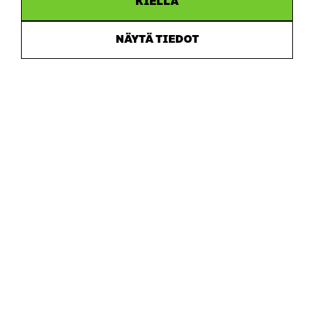
KIELLÄ
NÄYTÄ TIEDOT
Sitra
OSOITE
Itämerenkatu 11-13, PL 160,
00181 Helsinki
Saapumisohjeet
Y-TUNNUS