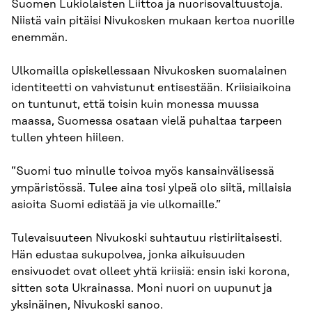
Suomen Lukiolaisten Liittoa ja nuorisovaltuustoja.
Niistä vain pitäisi Nivukosken mukaan kertoa nuorille
enemmän.
Ulkomailla opiskellessaan Nivukosken suomalainen
identiteetti on vahvistunut entisestään. Kriisiaikoina
on tuntunut, että toisin kuin monessa muussa
maassa, Suomessa osataan vielä puhaltaa tarpeen
tullen yhteen hiileen.
”Suomi tuo minulle toivoa myös kansainvälisessä
ympäristössä. Tulee aina tosi ylpeä olo siitä, millaisia
asioita Suomi edistää ja vie ulkomaille.”
Tulevaisuuteen Nivukoski suhtautuu ristiriitaisesti.
Hän edustaa sukupolvea, jonka aikuisuuden
ensivuodet ovat olleet yhtä kriisiä: ensin iski korona,
sitten sota Ukrainassa. Moni nuori on uupunut ja
yksinäinen, Nivukoski sanoo.