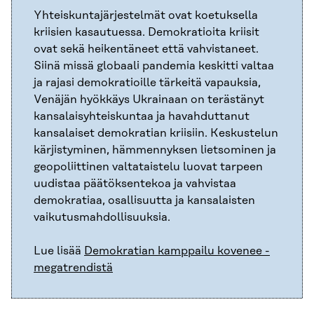
Yhteiskuntajärjestelmät ovat koetuksella
kriisien kasautuessa. Demokratioita kriisit
ovat sekä heikentäneet että vahvistaneet.
Siinä missä globaali pandemia keskitti valtaa
ja rajasi demokratioille tärkeitä vapauksia,
Venäjän hyökkäys Ukrainaan on terästänyt
kansalaisyhteiskuntaa ja havahduttanut
kansalaiset demokratian kriisiin. Keskustelun
kärjistyminen, hämmennyksen lietsominen ja
geopoliittinen valtataistelu luovat tarpeen
uudistaa päätöksentekoa ja vahvistaa
demokratiaa, osallisuutta ja kansalaisten
vaikutusmahdollisuuksia.
Lue lisää
Demokratian kamppailu kovenee -
megatrendistä