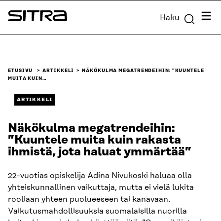
Siirry
Valik
Haku
suoraan
Sitra
sisältöön
↓
ETUSIVU
ARTIKKELI
NÄKÖKULMA MEGATRENDEIHIN: ”KUUNTELE
MUITA KUIN…
ARTIKKELI
Näkökulma megatrendeihin:
”Kuuntele muita kuin rakasta
ihmistä, jota haluat ymmärtää”
22-vuotias opiskelija Adina Nivukoski haluaa olla
yhteiskunnallinen vaikuttaja, mutta ei vielä lukita
rooliaan yhteen puolueeseen tai kanavaan.
Vaikutusmahdollisuuksia suomalaisilla nuorilla