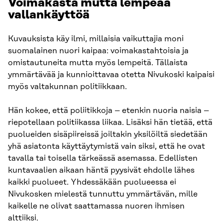
Voimakasta mutta lempeää
vallankäyttöä
Kuvauksista käy ilmi, millaisia vaikuttajia moni
suomalainen nuori kaipaa: voimakastahtoisia ja
omistautuneita mutta myös lempeitä. Tällaista
ymmärtävää ja kunnioittavaa otetta Nivukoski kaipaisi
myös valtakunnan politiikkaan.
Hän kokee, että poliitikkoja – etenkin nuoria naisia –
riepotellaan politiikassa liikaa. Lisäksi hän tietää, että
puolueiden sisäpiireissä joiltakin yksilöiltä siedetään
yhä asiatonta käyttäytymistä vain siksi, että he ovat
tavalla tai toisella tärkeässä asemassa. Edellisten
kuntavaalien aikaan häntä pyysivät ehdolle lähes
kaikki puolueet. Yhdessäkään puolueessa ei
Nivukosken mielestä tunnuttu ymmärtävän, mille
kaikelle ne olivat saattamassa nuoren ihmisen
alttiiksi.