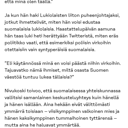
että minä olen täällä.”
Ja kun hän haki Lukiolaisten liiton puheenjohtajaksi,
jotkut ihmettelivät, miten hän voisi edustaa
suomalaisia lukiolaisia. Haastattelupäivän aamuna
hän taas luki heti herättyään Twitteristä, miten eräs
poliitikko vaati, että esimerkiksi poliisin virkoihin
otettaisiin vain syntyperäisiä suomalaisia.
”Eli käytännössä minä en voisi päästä niihin virkoihin.
Tajuavatko nämä ihmiset, miltä osasta Suomen
väestöä tuntuu lukea tällaisia?”
Nivukoski toivoo, että suomalaisessa yhteiskunnassa
vallitsisi samanlainen keskusteluyhteys kuin hänellä
ja hänen isällään. Aina hekään eivät välittömästi
ymmärrä toisiaan – viisikymppinen valkoinen mies ja
hänen kaksikymppinen tummaihoinen tyttärensä –
mutta aina he haluavat ymmärtää.