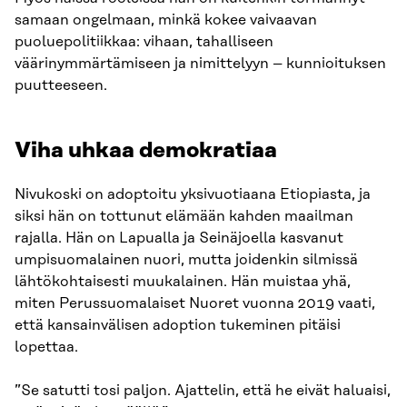
samaan ongelmaan, minkä kokee vaivaavan
puoluepolitiikkaa: vihaan, tahalliseen
väärinymmärtämiseen ja nimittelyyn – kunnioituksen
puutteeseen.
Viha uhkaa demokratiaa
Nivukoski on adoptoitu yksivuotiaana Etiopiasta, ja
siksi hän on tottunut elämään kahden maailman
rajalla. Hän on Lapualla ja Seinäjoella kasvanut
umpisuomalainen nuori, mutta joidenkin silmissä
lähtökohtaisesti muukalainen. Hän muistaa yhä,
miten Perussuomalaiset Nuoret vuonna 2019 vaati,
että kansainvälisen adoption tukeminen pitäisi
lopettaa.
”Se satutti tosi paljon. Ajattelin, että he eivät haluaisi,