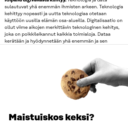
Kilpailu digivallasta kiihtyy.
Teknologia ja data
sulautuvat yhä enemmän ihmisten arkeen. Teknologia
kehittyy nopeasti ja uutta teknologiaa otetaan
käyttöön uusilla elämän osa-alueilla. Digitalisaatio on
ollut viime aikojen merkittävin teknologinen kehitys,
joka on poikkileikannut kaikkia toimialoja. Dataa
kerätään ja hyödynnetään yhä enemmän ja sen
pohjalta tarjotaan uusia räätälöityjä palveluita niin
yksilöille kuin organisaatioiden käyttöön. Samalla
käydään kiistelyä digimaailman pelisäännöistä, uuden
teknologian vaatimista resursseista ja yleisemmin
teknologian kehityssuunnista. Haasteina ovat niin
teknologiajättien tämänhetkinen ylivalta kuin
kriittisten resurssien riittävyys.
Talouden perusta rakoilee.
Globaali eriarvoisuuden
kasvu ja ekologinen kestävyyskriisi luovat tarpeen
Maistuiskos keksi?
uudistaa taloutta. Vauraus keskittyy yhä pienemmälle
joukolle, ja äärisääolojen lisääntyminen ja luonnon