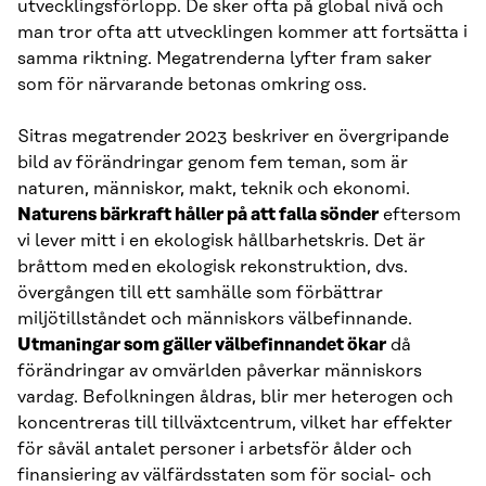
utvecklingsförlopp. De sker ofta på global nivå och
man tror ofta att utvecklingen kommer att fortsätta i
samma riktning. Megatrenderna lyfter fram saker
som för närvarande betonas omkring oss.
Sitras megatrender 2023 beskriver en övergripande
bild av förändringar genom fem teman, som är
naturen, människor, makt, teknik och ekonomi.
Naturens bärkraft håller på att falla sönder
eftersom
vi lever mitt i en ekologisk hållbarhetskris. Det är
bråttom med en ekologisk rekonstruktion, dvs.
övergången till ett samhälle som förbättrar
miljötillståndet och människors välbefinnande.
Utmaningar som gäller välbefinnandet ökar
då
förändringar av omvärlden påverkar människors
vardag. Befolkningen åldras, blir mer heterogen och
koncentreras till tillväxtcentrum, vilket har effekter
för såväl antalet personer i arbetsför ålder och
finansiering av välfärdsstaten som för social- och