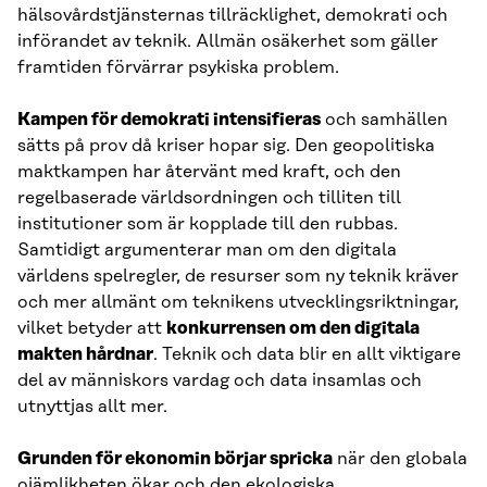
hälsovårdstjänsternas tillräcklighet, demokrati och
införandet av teknik. Allmän osäkerhet som gäller
framtiden förvärrar psykiska problem.
Kampen för demokrati intensifieras
och samhällen
sätts på prov då kriser hopar sig. Den geopolitiska
maktkampen har återvänt med kraft, och den
regelbaserade världsordningen och tilliten till
institutioner som är kopplade till den rubbas.
Samtidigt argumenterar man om den digitala
världens spelregler, de resurser som ny teknik kräver
och mer allmänt om teknikens utvecklingsriktningar,
vilket betyder att
konkurrensen om den digitala
makten hårdnar
. Teknik och data blir en allt viktigare
del av människors vardag och data insamlas och
utnyttjas allt mer.
Grunden för ekonomin börjar spricka
när den globala
ojämlikheten ökar och den ekologiska