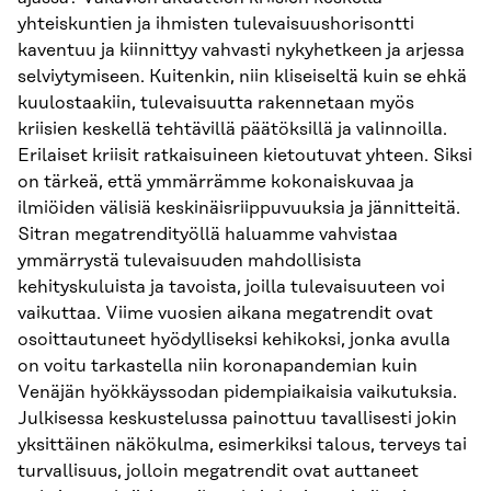
yhteiskuntien ja ihmisten tulevaisuushorisontti
kaventuu ja kiinnittyy vahvasti nykyhetkeen ja arjessa
selviytymiseen. Kuitenkin, niin kliseiseltä kuin se ehkä
kuulostaakiin, tulevaisuutta rakennetaan myös
kriisien keskellä tehtävillä päätöksillä ja valinnoilla.
Erilaiset kriisit ratkaisuineen kietoutuvat yhteen. Siksi
on tärkeä, että ymmärrämme kokonaiskuvaa ja
ilmiöiden välisiä keskinäisriippuvuuksia ja jännitteitä.
Sitran megatrendityöllä haluamme vahvistaa
ymmärrystä tulevaisuuden mahdollisista
kehityskuluista ja tavoista, joilla tulevaisuuteen voi
vaikuttaa. Viime vuosien aikana megatrendit ovat
osoittautuneet hyödylliseksi kehikoksi, jonka avulla
on voitu tarkastella niin koronapandemian kuin
Venäjän hyökkäyssodan pidempiaikaisia vaikutuksia.
Julkisessa keskustelussa painottuu tavallisesti jokin
yksittäinen näkökulma, esimerkiksi talous, terveys tai
turvallisuus, jolloin megatrendit ovat auttaneet