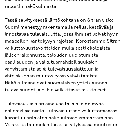
raportin näkökulmasta.
Tässä selvityksessä lähtökohtana on
Sitran visio
:
Suomi menestyy rakentamalla reilua, kestävää ja
innostavaa tulevaisuutta, jossa ihmiset voivat hyvin
maapallon kantokyvyn rajoissa. Korostamme Sitran
vaikuttavuustavoitteiden mukaisesti ekologista
jälleenrakennusta, talouden uudistumista,
osallisuuden ja vaikutusmahdollisuuksien
vahvistamista sekä tulevaisuusajattelun ja
yhteiskunnan muutoskyvyn vahvistamista.
Näkökulmana ovat suomalaisen yhteiskunnan
tulevaisuudet ja niihin vaikuttavat muutokset.
Tulevaisuuksia on aina useita ja niin on myös
näkemyksiä niistä. Tulevaisuuteen vaikuttamisessa
korostuu erilaisten näkökulmien ymmärtäminen.
Vaikka esitämmekin tässä selvityksessä muutosten