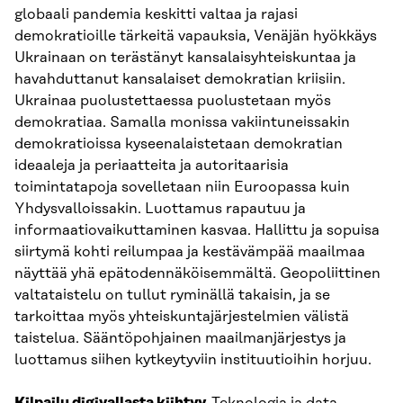
globaali pandemia keskitti valtaa ja rajasi
demokratioille tärkeitä vapauksia, Venäjän hyökkäys
Ukrainaan on terästänyt kansalaisyhteiskuntaa ja
havahduttanut kansalaiset demokratian kriisiin.
Ukrainaa puolustettaessa puolustetaan myös
demokratiaa. Samalla monissa vakiintuneissakin
demokratioissa kyseenalaistetaan demokratian
ideaaleja ja periaatteita ja autoritaarisia
toimintatapoja sovelletaan niin Euroopassa kuin
Yhdysvalloissakin. Luottamus rapautuu ja
informaatiovaikuttaminen kasvaa. Hallittu ja sopuisa
siirtymä kohti reilumpaa ja kestävämpää maailmaa
näyttää yhä epätodennäköisemmältä. Geopoliittinen
valtataistelu on tullut ryminällä takaisin, ja se
tarkoittaa myös yhteiskuntajärjestelmien välistä
taistelua. Sääntöpohjainen maailmanjärjestys ja
luottamus siihen kytkeytyviin instituutioihin horjuu.