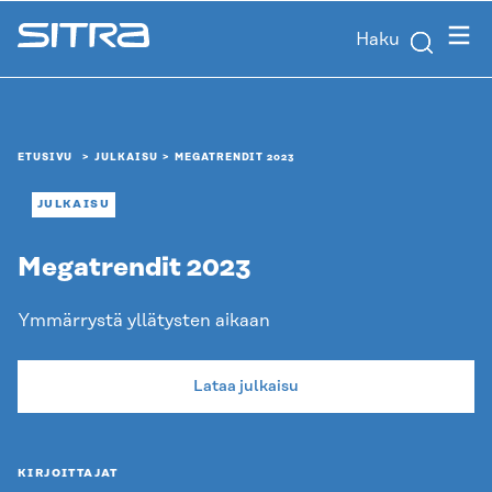
Siirry
Valik
Haku
suoraan
Sitra
sisältöön
↓
ETUSIVU
JULKAISU
MEGATRENDIT 2023
JULKAISU
Megatrendit 2023
Ymmärrystä yllätysten aikaan
Lataa julkaisu
KIRJOITTAJAT