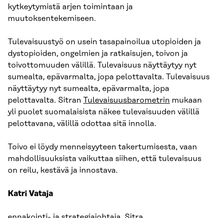
kytkeytymistä arjen toimintaan ja
muutoksentekemiseen.
Tulevaisuustyö on usein tasapainoilua utopioiden ja
dystopioiden, ongelmien ja ratkaisujen, toivon ja
toivottomuuden välillä. Tulevaisuus näyttäytyy nyt
sumealta, epävarmalta, jopa pelottavalta. Tulevaisuus
näyttäytyy nyt sumealta, epävarmalta, jopa
pelottavalta. Sitran
Tulevaisuusbarometrin
mukaan
yli puolet suomalaisista näkee tulevaisuuden välillä
pelottavana, välillä odottaa sitä innolla.
Toivo ei löydy menneisyyteen takertumisesta, vaan
mahdollisuuksista vaikuttaa siihen, että tulevaisuus
on reilu, kestävä ja innostava.
Katri Vataja
ennakointi- ja strategiajohtaja, Sitra