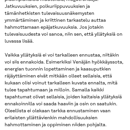
Jatkuvuuksien, polkuriippuvuuksien ja
tämänhetkisten tulevaisuusnäkemysten
ymmärtäminen ja kriittinen tarkastelu auttaa
hahmottamaan epäjatkuvuuksia. Jos jotakin
tulevaisuudesta voi sanoa, niin sen, että yllätyksiä on
luvassa lisää.
Vaikka yllätyksiä ei voi tarkalleen ennustaa, niitäkin
voi siis ennakoida. Esimerkiksi Venäjän hyökkäyssota,
energian tuonnin lopettaminen ja kaasuputkien
räjäyttäminen eivät mitkään olleet sellaisia, että
kukaan olisi voinut tarkalleen kuvata ennalta, mitä
tulee tapahtumaan ja milloin. Samalla kaikki
tapahtumat olivat sellaisia, joiden kaltaisia yllätyksiä
ennakoinnilla voi saada haaviin ja osin on saatukin.
Oleellista ei olekaan tarkka ennustaminen vaan
erilaisten yllättävienkin mahdollisuuksien
hahmottaminen ja oppiminen niiden pohjalta.