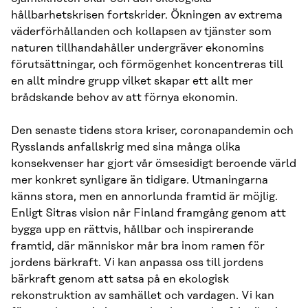
hållbarhetskrisen fortskrider. Ökningen av extrema
väderförhållanden och kollapsen av tjänster som
naturen tillhandahåller undergräver ekonomins
förutsättningar, och förmögenhet koncentreras till
en allt mindre grupp vilket skapar ett allt mer
brådskande behov av att förnya ekonomin.
Den senaste tidens stora kriser, coronapandemin och
Rysslands anfallskrig med sina många olika
konsekvenser har gjort vår ömsesidigt beroende värld
mer konkret synligare än tidigare. Utmaningarna
känns stora, men en annorlunda framtid är möjlig.
Enligt Sitras vision når Finland framgång genom att
bygga upp en rättvis, hållbar och inspirerande
framtid, där människor mår bra inom ramen för
jordens bärkraft. Vi kan anpassa oss till jordens
bärkraft genom att satsa på en ekologisk
rekonstruktion av samhället och vardagen. Vi kan