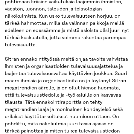
pohtimaan kriisien vaikutuksia laajemmin ihmisten,
väestön, luonnon, talouden ja teknologian
näkökulmista. Kun usko tulevaisuuteen horjuu, on
tärkeä hahmottaa, millaisia valinnan paikkoja meillä
edelleen on edessämme ja mistä asioista olisi juuri nyt
tärkeä keskustella, jotta voimme rakentaa parempaa
tulevaisuutta.
Sitran ennakointityössä meitä ohjaa tavoite vahvistaa
ihmisten ja organisaatioiden tulevaisuusajattelua ja
laajentaa tulevaisuusvaltaa käyttävien joukkoa. Suuri
määrä ihmisiä ja organisaatioita on jo löytänyt Sitran
megatrendien äärelle, ja on ollut hienoa huomata,
että tulevaisuustiedolle ja -työkaluille on kasvavaa
tilausta. Tätä ennakointiraporttia on tehty
megatrendien laaja ja moninainen kohdeyleisö sekä
erilaiset käyttötarkoitukset huomioon ottaen. On
pohdittu, mitä näkökulmia juuri tässä ajassa on
tärkeä painottaa ja miten tukea tulevaisuustiedon