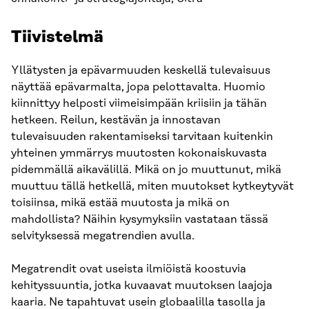
Tiivistelmä
Yllätysten ja epävarmuuden keskellä tulevaisuus
näyttää epävarmalta, jopa pelottavalta. Huomio
kiinnittyy helposti viimeisimpään kriisiin ja tähän
hetkeen. Reilun, kestävän ja innostavan
tulevaisuuden rakentamiseksi tarvitaan kuitenkin
yhteinen ymmärrys muutosten kokonaiskuvasta
pidemmällä aikavälillä. Mikä on jo muuttunut, mikä
muuttuu tällä hetkellä, miten muutokset kytkeytyvät
toisiinsa, mikä estää muutosta ja mikä on
mahdollista? Näihin kysymyksiin vastataan tässä
selvityksessä megatrendien avulla.
Megatrendit ovat useista ilmiöistä koostuvia
kehityssuuntia, jotka kuvaavat muutoksen laajoja
kaaria. Ne tapahtuvat usein globaalilla tasolla ja