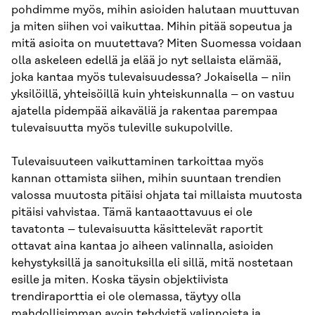
pohdimme myös, mihin asioiden halutaan muuttuvan
ja miten siihen voi vaikuttaa. Mihin pitää sopeutua ja
mitä asioita on muutettava? Miten Suomessa voidaan
olla askeleen edellä ja elää jo nyt sellaista elämää,
joka kantaa myös tulevaisuudessa? Jokaisella – niin
yksilöillä, yhteisöillä kuin yhteiskunnalla – on vastuu
ajatella pidempää aikaväliä ja rakentaa parempaa
tulevaisuutta myös tuleville sukupolville.
Tulevaisuuteen vaikuttaminen tarkoittaa myös
kannan ottamista siihen, mihin suuntaan trendien
valossa muutosta pitäisi ohjata tai millaista muutosta
pitäisi vahvistaa. Tämä kantaaottavuus ei ole
tavatonta – tulevaisuutta käsittelevät raportit
ottavat aina kantaa jo aiheen valinnalla, asioiden
kehystyksillä ja sanoituksilla eli sillä, mitä nostetaan
esille ja miten. Koska täysin objektiivista
trendiraporttia ei ole olemassa, täytyy olla
mahdollisimman avoin tehdyistä valinnoista ja