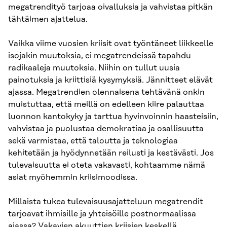
megatrendityö tarjoaa oivalluksia ja vahvistaa pitkän
tähtäimen ajattelua.
Vaikka viime vuosien kriisit ovat työntäneet liikkeelle
isojakin muutoksia, ei megatrendeissä tapahdu
radikaaleja muutoksia. Niihin on tullut uusia
painotuksia ja kriittisiä kysymyksiä. Jännitteet elävät
ajassa. Megatrendien olennaisena tehtävänä onkin
muistuttaa, että meillä on edelleen kiire palauttaa
luonnon kantokyky ja tarttua hyvinvoinnin haasteisiin,
vahvistaa ja puolustaa demokratiaa ja osallisuutta
sekä varmistaa, että taloutta ja teknologiaa
kehitetään ja hyödynnetään reilusti ja kestävästi. Jos
tulevaisuutta ei oteta vakavasti, kohtaamme nämä
asiat myöhemmin kriisimoodissa.
Millaista tukea tulevaisuusajatteluun megatrendit
tarjoavat ihmisille ja yhteisöille postnormaalissa
ajassa? Vakavien akuuttien kriisien keskellä