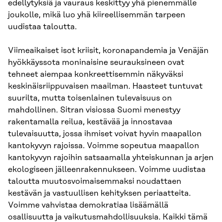
edellytyksiä ja vauraus keskittyy yhä pienemmälle
joukolle, mikä luo yhä kiireellisemmän tarpeen
uudistaa taloutta.
Viimeaikaiset isot kriisit, koronapandemia ja Venäjän
hyökkäyssota moninaisine seurauksineen ovat
tehneet aiempaa konkreettisemmin näkyväksi
keskinäisriippuvaisen maailman. Haasteet tuntuvat
suurilta, mutta toisenlainen tulevaisuus on
mahdollinen. Sitran visiossa Suomi menestyy
rakentamalla reilua, kestävää ja innostavaa
tulevaisuutta, jossa ihmiset voivat hyvin maapallon
kantokyvyn rajoissa. Voimme sopeutua maapallon
kantokyvyn rajoihin satsaamalla yhteiskunnan ja arjen
ekologiseen jälleenrakennukseen. Voimme uudistaa
taloutta muutosvoimaisemmaksi noudattaen
kestävän ja vastuullisen kehityksen periaatteita.
Voimme vahvistaa demokratiaa lisäämällä
osallisuutta ja vaikutusmahdollisuuksia. Kaikki tämä