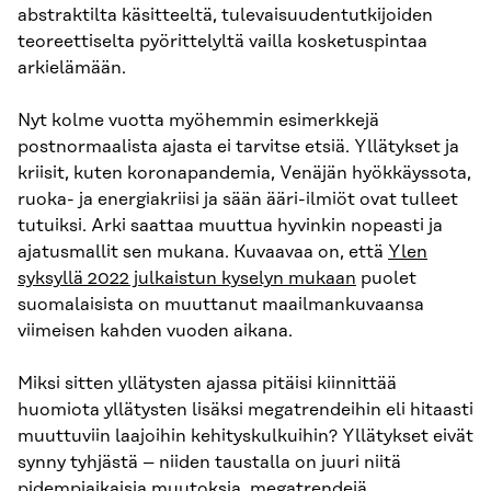
abstraktilta käsitteeltä, tulevaisuudentutkijoiden
teoreettiselta pyörittelyltä vailla kosketuspintaa
arkielämään.
Nyt kolme vuotta myöhemmin esimerkkejä
postnormaalista ajasta ei tarvitse etsiä. Yllätykset ja
kriisit, kuten koronapandemia, Venäjän hyökkäyssota,
ruoka- ja energiakriisi ja sään ääri-ilmiöt ovat tulleet
tutuiksi. Arki saattaa muuttua hyvinkin nopeasti ja
ajatusmallit sen mukana. Kuvaavaa on, että
Ylen
syksyllä 2022 julkaistun kyselyn mukaan
puolet
suomalaisista on muuttanut maailmankuvaansa
viimeisen kahden vuoden aikana.
Miksi sitten yllätysten ajassa pitäisi kiinnittää
huomiota yllätysten lisäksi megatrendeihin eli hitaasti
muuttuviin laajoihin kehityskulkuihin? Yllätykset eivät
synny tyhjästä – niiden taustalla on juuri niitä
pidempiaikaisia muutoksia, megatrendejä.