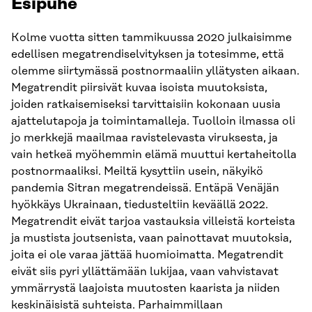
Esipuhe
Kolme vuotta sitten tammikuussa 2020 julkaisimme
edellisen megatrendiselvityksen ja totesimme, että
olemme siirtymässä postnormaaliin yllätysten aikaan.
Megatrendit piirsivät kuvaa isoista muutoksista,
joiden ratkaisemiseksi tarvittaisiin kokonaan uusia
ajattelutapoja ja toimintamalleja. Tuolloin ilmassa oli
jo merkkejä maailmaa ravistelevasta viruksesta, ja
vain hetkeä myöhemmin elämä muuttui kertaheitolla
postnormaaliksi. Meiltä kysyttiin usein, näkyikö
pandemia Sitran megatrendeissä. Entäpä Venäjän
hyökkäys Ukrainaan, tiedusteltiin keväällä 2022.
Megatrendit eivät tarjoa vastauksia villeistä korteista
ja mustista joutsenista, vaan painottavat muutoksia,
joita ei ole varaa jättää huomioimatta. Megatrendit
eivät siis pyri yllättämään lukijaa, vaan vahvistavat
ymmärrystä laajoista muutosten kaarista ja niiden
keskinäisistä suhteista. Parhaimmillaan