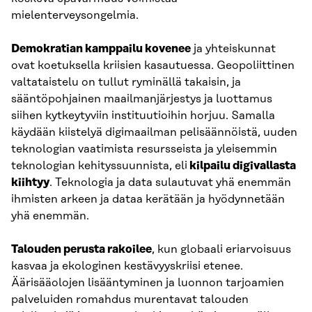
mielenterveysongelmia.
Demokratian kamppailu kovenee
ja yhteiskunnat
ovat koetuksella kriisien kasautuessa. Geopoliittinen
valtataistelu on tullut ryminällä takaisin, ja
sääntöpohjainen maailmanjärjestys ja luottamus
siihen kytkeytyviin instituutioihin horjuu. Samalla
käydään kiistelyä digimaailman pelisäännöistä, uuden
teknologian vaatimista resursseista ja yleisemmin
teknologian kehityssuunnista, eli
kilpailu digivallasta
kiihtyy
. Teknologia ja data sulautuvat yhä enemmän
ihmisten arkeen ja dataa kerätään ja hyödynnetään
yhä enemmän.
Talouden perusta rakoilee
, kun globaali eriarvoisuus
kasvaa ja ekologinen kestävyyskriisi etenee.
Äärisääolojen lisääntyminen ja luonnon tarjoamien
palveluiden romahdus murentavat talouden