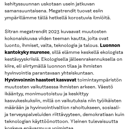
kehityssuunnan uskotaan usein jatkuvan
samansuuntaisena. Megatrendit tuovat esiin
ympärillämme tällä hetkellä korostuvia ilmiöitä.
Sitran megatrendit 2023 kuvaavat muutosten
kokonaiskuvaa viiden teeman kautta, joita ovat
luonto, ihmiset, valta, teknologia ja talous.
Luonnon
kantokyky murenee
, sillä elämme keskellä ekologista
kestävyyskriisiä. Ekologisella jälleenrakennuksella on
kiire, eli siirtymällä luonnon tilaa ja ihmisten
hyvinvointia parantavaan yhteiskuntaan.
Hyvinvoinnin haasteet kasvavat
toimintaympäristön
muutosten vaikuttaessa ihmisten arkeen. Väestö
ikääntyy, monimuotoistuu ja keskittyy
kasvukeskuksiin, millä on vaikutuksia niin työikäisten
määrään ja hyvinvointivaltion rahoitukseen, sosiaali-
ja terveyspalveluiden riittävyyteen, demokratiaan kuin
teknologian käyttöönottoon. Yleinen tulevaisuutta
koskeva epävarmuus voimistaa