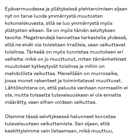
Epävarmuudessa ja yllätyksissä piehtaroimisen sijaan
nyt on tarve luoda ymmärrystä muutosten
kokonaiskuvasta, sillä se luo ymmärrystä myös
yllätysten aikaan. Se on myös tämän selvityksen
tavoite. Megatrendejä kannattaa tarkastella yhdessä,
sillä ne eivät ole toisistaan irrallisia, vaan vaikuttavat
toisiinsa. Tärkeää on myös tunnistaa muutoksen eri
vaiheita: mikä on jo muuttunut, miten tämänhetkiset
muutokset kytkeytyvät toisiinsa ja mihin on
mahdollista vaikuttaa. Meneillään on murrosaika,
jossa monet rakenteet ja toimintatavat muuttuvat.
Lähtökohtana on, että paluuta vanhaan normaaliin ei
ole, mutta toisaalta tulevaisuuskaan ei ole ennalta
määrätty, vaan siihen voidaan vaikuttaa.
Olemme tässä selvityksessä halunneet korostaa
tulevaisuuteen vaikuttamista. Sen sijaan, että
keskittyisimme vain listaamaan, mikä muuttuu,