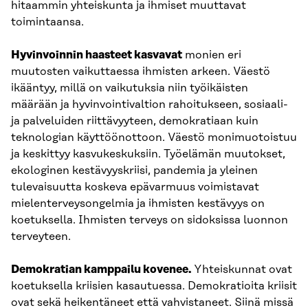
hitaammin yhteiskunta ja ihmiset muuttavat
toimintaansa.
Hyvinvoinnin haasteet kasvavat
monien eri
muutosten vaikuttaessa ihmisten arkeen. Väestö
ikääntyy, millä on vaikutuksia niin työikäisten
määrään ja hyvinvointivaltion rahoitukseen, sosiaali-
ja palveluiden riittävyyteen, demokratiaan kuin
teknologian käyttöönottoon. Väestö monimuotoistuu
ja keskittyy kasvukeskuksiin. Työelämän muutokset,
ekologinen kestävyyskriisi, pandemia ja yleinen
tulevaisuutta koskeva epävarmuus voimistavat
mielenterveysongelmia ja ihmisten kestävyys on
koetuksella. Ihmisten terveys on sidoksissa luonnon
terveyteen.
Demokratian kamppailu kovenee.
Yhteiskunnat ovat
koetuksella kriisien kasautuessa. Demokratioita kriisit
ovat sekä heikentäneet että vahvistaneet. Siinä missä