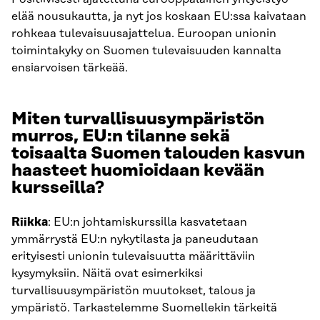
elää nousukautta, ja nyt jos koskaan EU:ssa kaivataan
rohkeaa tulevaisuusajattelua. Euroopan unionin
toimintakyky on Suomen tulevaisuuden kannalta
ensiarvoisen tärkeää.
Miten turvallisuusympäristön
murros, EU:n tilanne sekä
toisaalta Suomen talouden kasvun
haasteet huomioidaan kevään
kursseilla?
Riikka
: EU:n johtamiskurssilla kasvatetaan
ymmärrystä EU:n nykytilasta ja paneudutaan
erityisesti unionin tulevaisuutta määrittäviin
kysymyksiin. Näitä ovat esimerkiksi
turvallisuusympäristön muutokset, talous ja
ympäristö. Tarkastelemme Suomellekin tärkeitä