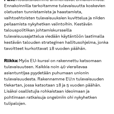
Ennakoinnilla tarkoitamme tulevaisuutta koskevien
oletusten tunnistamista ja haastamista,
vaihtoehtoisten tulevaisuuksien kuvittelua ja niiden
peilaamista nykyhetken valintoihin. Kestävän
talouspolitiikan johtamiskursseilla
tulevaisuusajattelua viedään käytäntöön laatimalla
kestävän talouden strateginen hallitusohjelma, jonka
tavoitteet kurkottavat 18 vuoden päähän.
Riikka:
Myös EU-kurssi on rakennettu katsomaan
tulevaisuuteen. Kaikkia noin 40 vierailevaa
asiantuntijaa pyydetään puhumaan unionin
tulevaisuudesta. Rakennamme EU:n tulevaisuuden
tiekartan, jossa katsotaan 18 ja 5 vuoden päähän.
Lisäksi osallistujia rohkaistaan ideoimaan ja
pohtimaan ratkaisuja ongelmiin ohi nykyhetken
tulipalojen.