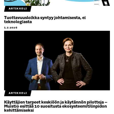
ARTIKKELI
Tuottavuusloikka syntyy johtamisesta, ei
teknologiasta
1.7.2026
ARTIKKELI
Käyttäjien tarpeet keskiöön ja käytännön pilotteja –
Muistio esittää 10 suositusta ekosysteemitilinpidon
kehittämiseksi