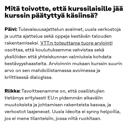
Mitä toivotte, että kurssilaisille jää
kurssin päätyttyä käsiinsä?
Päivi:
Tulevaisuusajattelun avaimet, uusia verkostoja
ja uutta ajattelua sekä oppeja kestävän talouden
rakentamiseksi.
VTT:n toteuttama tuore arviointi
osoittaa, että koulutuksemme vahvistaa sekä
yksilöiden että yhteiskunnan valmiuksia kohdata
kestävyyshaasteita. Arvioinnin mukaan kurssin suurin
arvo on sen mahdollistamassa avoimessa ja
kriittisessä dialogissa.
Riikka:
Tavoitteenamme on, että osallistujien
tietämys erityisesti EU:n pidemmän aikavälin
muutoksista ja johtamisen rakenteista kasvaa, ja
verkostot laajenevat. Uusia ideoita ei synny helpoilla,
jos ei mene tilanteisiin, jossa niitä ruokitaan.