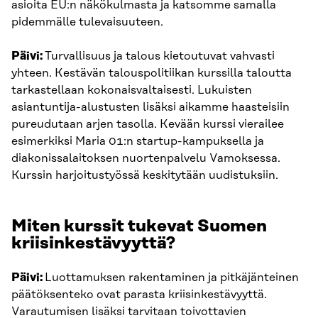
asioita EU:n näkökulmasta ja katsomme samalla
pidemmälle tulevaisuuteen.
Päivi:
Turvallisuus ja talous kietoutuvat vahvasti
yhteen. Kestävän talouspolitiikan kurssilla taloutta
tarkastellaan kokonaisvaltaisesti. Lukuisten
asiantuntija-alustusten lisäksi aikamme haasteisiin
pureudutaan arjen tasolla. Kevään kurssi vierailee
esimerkiksi Maria 01:n startup-kampuksella ja
diakonissalaitoksen nuortenpalvelu Vamoksessa.
Kurssin harjoitustyössä keskitytään uudistuksiin.
Miten kurssit tukevat Suomen
kriisinkestävyyttä?
Päivi:
Luottamuksen rakentaminen ja pitkäjänteinen
päätöksenteko ovat parasta kriisinkestävyyttä.
Varautumisen lisäksi tarvitaan toivottavien