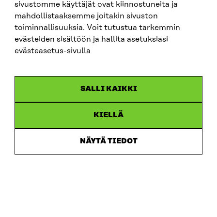
sivustomme käyttäjät ovat kiinnostuneita ja
mahdollistaaksemme joitakin sivuston
toiminnallisuuksia. Voit tutustua tarkemmin
evästeiden sisältöön ja hallita asetuksiasi
evästeasetus-sivulla
SALLI KAIKKI
KIELLÄ
Sitra
NÄYTÄ TIEDOT
OSOITE
Itämerenkatu 11-13, PL 160,
00181 Helsinki
Saapumisohjeet
Y-TUNNUS