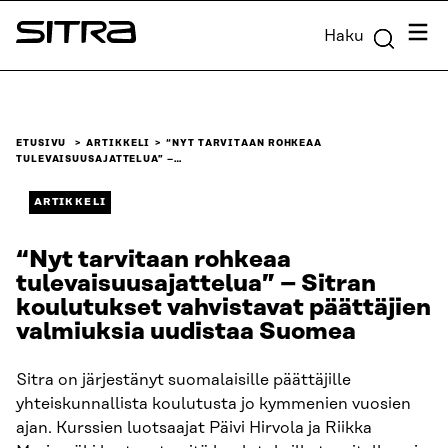
Siirry
Valik
Haku
suoraan
Sitra
sisältöön
↓
ETUSIVU
ARTIKKELI
“NYT TARVITAAN ROHKEAA
TULEVAISUUSAJATTELUA” –…
ARTIKKELI
“Nyt tarvitaan rohkeaa
tulevaisuusajattelua” – Sitran
koulutukset vahvistavat päättäjien
valmiuksia uudistaa Suomea
Sitra on järjestänyt suomalaisille päättäjille
yhteiskunnallista koulutusta jo kymmenien vuosien
ajan. Kurssien luotsaajat Päivi Hirvola ja Riikka