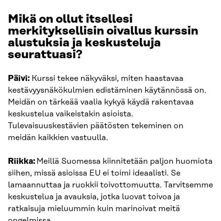
Mikä on ollut itsellesi
merkityksellisin oivallus kurssin
alustuksia ja keskusteluja
seurattuasi?
Päivi:
Kurssi tekee näkyväksi, miten haastavaa
kestävyysnäkökulmien edistäminen käytännössä on.
Meidän on tärkeää vaalia kykyä käydä rakentavaa
keskustelua vaikeistakin asioista.
Tulevaisuuskestävien päätösten tekeminen on
meidän kaikkien vastuulla.
Riikka:
Meillä Suomessa kiinnitetään paljon huomiota
siihen, missä asioissa EU ei toimi ideaalisti. Se
lamaannuttaa ja ruokkii toivottomuutta. Tarvitsemme
keskustelua ja avauksia, jotka luovat toivoa ja
ratkaisuja mieluummin kuin marinoivat meitä
ongelmissa.