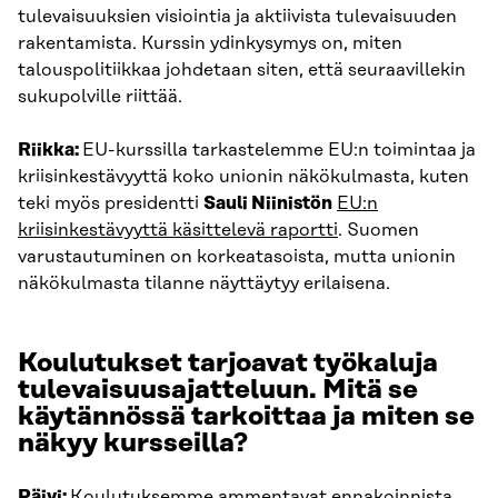
tulevaisuuksien visiointia ja aktiivista tulevaisuuden
rakentamista. Kurssin ydinkysymys on, miten
talouspolitiikkaa johdetaan siten, että seuraavillekin
sukupolville riittää.
Riikka:
EU-kurssilla tarkastelemme EU:n toimintaa ja
kriisinkestävyyttä koko unionin näkökulmasta, kuten
teki myös presidentti
Sauli Niinistön
EU:n
kriisinkestävyyttä käsittelevä raportti
. Suomen
varustautuminen on korkeatasoista, mutta unionin
näkökulmasta tilanne näyttäytyy erilaisena.
Koulutukset tarjoavat työkaluja
tulevaisuusajatteluun. Mitä se
käytännössä tarkoittaa ja miten se
näkyy kursseilla?
Päivi:
Koulutuksemme ammentavat ennakoinnista.