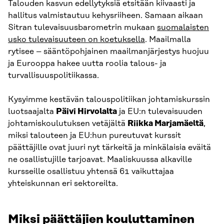
Talouden kasvun edellytyksiä etsitään kiivaasti ja
hallitus valmistautuu kehysriiheen. Samaan aikaan
Sitran tulevaisuusbarometrin mukaan
suomalaisten
usko tulevaisuuteen on koetuksella
. Maailmalla
rytisee – sääntöpohjainen maailmanjärjestys huojuu
ja Eurooppa hakee uutta roolia talous- ja
turvallisuuspolitiikassa.
Kysyimme kestävän talouspolitiikan johtamiskurssin
luotsaajalta
Päivi Hirvolalta
ja EU:n tulevaisuuden
johtamiskoulutuksen vetäjältä
Riikka Marjamäeltä
,
miksi talouteen ja EU:hun pureutuvat kurssit
päättäjille ovat juuri nyt tärkeitä ja minkälaisia eväitä
ne osallistujille tarjoavat. Maaliskuussa alkaville
kursseille osallistuu yhtensä 61 vaikuttajaa
yhteiskunnan eri sektoreilta.
Miksi päättäjien kouluttaminen