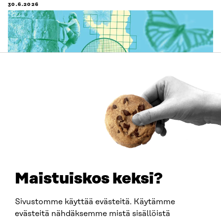
30.6.2026
ARTIKKELI
China shock 2.0 – Eurooppa havahtuu liian hitaasti
Kiinan järjestelmävaltaan
25.6.2026
Maistuiskos keksi?
Sivustomme käyttää evästeitä. Käytämme
evästeitä nähdäksemme mistä sisällöistä