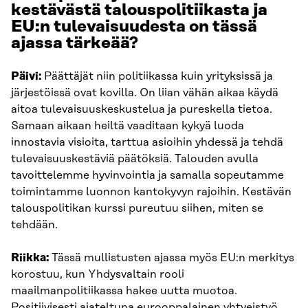
kestävästä talouspolitiikasta ja
EU:n tulevaisuudesta on tässä
ajassa tärkeää?
Päivi:
Päättäjät niin politiikassa kuin yrityksissä ja
järjestöissä ovat kovilla. On liian vähän aikaa käydä
aitoa tulevaisuuskeskustelua ja pureskella tietoa.
Samaan aikaan heiltä vaaditaan kykyä luoda
innostavia visioita, tarttua asioihin yhdessä ja tehdä
tulevaisuuskestäviä päätöksiä. Talouden avulla
tavoittelemme hyvinvointia ja samalla sopeutamme
toimintamme luonnon kantokyvyn rajoihin. Kestävän
talouspolitikan kurssi pureutuu siihen, miten se
tehdään.
Riikka:
Tässä mullistusten ajassa myös EU:n merkitys
korostuu, kun Yhdysvaltain rooli
maailmanpolitiikassa hakee uutta muotoa.
Positiivisesti ajateltuna eurooppalainen yhtyeistyö