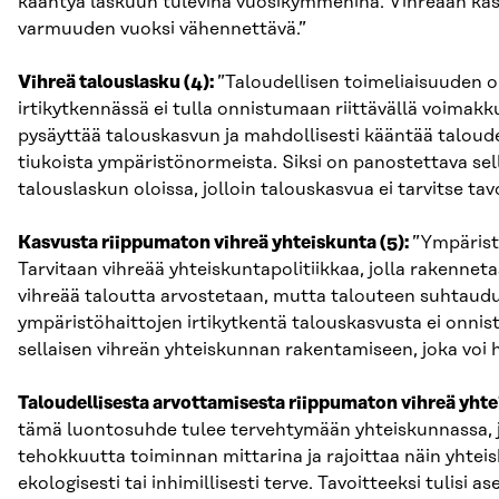
kääntyä laskuun tulevina vuosikymmeninä. Vihreään kas
varmuuden vuoksi vähennettävä.”
Vihreä talouslasku (4):
”Taloudellisen toimeliaisuuden o
irtikytkennässä ei tulla onnistumaan riittävällä voimak
pysäyttää talouskasvun ja mahdollisesti kääntää taloude
tiukoista ympäristönormeista. Siksi on panostettava se
talouslaskun oloissa, jolloin talouskasvua ei tarvitse tavo
Kasvusta riippumaton vihreä yhteiskunta (5):
”Ympäristö
Tarvitaan vihreää yhteiskuntapolitiikkaa, jolla rakenne
vihreää taloutta arvostetaan, mutta talouteen suhtaudu
ympäristöhaittojen irtikytkentä talouskasvusta ei onnis
sellaisen vihreän yhteiskunnan rakentamiseen, joka voi 
Taloudellisesta arvottamisesta riippumaton vihreä yhte
tämä luontosuhde tulee tervehtymään yhteiskunnassa, jo
tehokkuutta toiminnan mittarina ja rajoittaa näin yhteis
ekologisesti tai inhimillisesti terve. Tavoitteeksi tuli