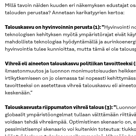
Millä tavoin näiden kuuden eri näkemyksen edustajat os
talouden perustaa? Annetaan karikatyyrien kertoa:
Talouskasvu on hyvinvoinnin perusta (1): ”
Hyvinvointi n
teknologisen kehityksen myötä ympäristörajat eivät käy
mahdollista teknologiaa hyödyntämällä ja aurinkoenerg
hyvinvointia tulee kunnioittaa, mutta tämä ei ole talousp
Vihreä eli aineeton talouskasvu politiikan tavoitteeksi (2
ilmastonmuutos ja luonnon monimuotoisuuden heikkenem
irtikytkemiseen on jo olemassa tai nopeasti kehittymäss
tavoitteeksi on asetettava vihreä talouskasvu eli aineet
keskenään.”
Talouskasvusta riippumaton vihreä talous (3): ”
Luonnony
globaalit ympäristöongelmat tullaan välttämään riittävä
voidaan tehdä vihreämpää. Optimistinen skenaario on, ett
pessimistisempi skenaario voi kuitenkin toteutua: tiuk