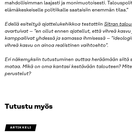
mahdollisimman laajasti ja monimuotoisesti. Talouspolitiik
elämäkeskeiselle politiikalle saataisiin enemmän tilaa.”
Edellä esiteltyä ajattelukehikkoa testattiin
Sitran talou
avartuivat – ”en ollut ennen ajatellut, että vihreä kasvu j
kamppailivat yhdessä ja samassa ihmisessä – ”ideologi
vihreä kasvu on ainoa realistinen vaihtoehto”.
Eri näkemyksiin tutustuminen auttaa heräämään siitä s
mataa. Mikä on oma kantasi kestävään talouteen? Mi
perustelut?
Tutustu myös
ARTIKKELI