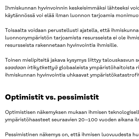
Ihmiskunnan hyvinvoinnin keskeisimmäksi lähteeksi void
käytännössä voi elää ilman luonnon tarjoamia monimuoto
Toisaalta voidaan perustellusti ajatella, että ihmiskunna
luonnonympäristön tarjoamista resursseista ei ole ihmisk
resursseista rakennetaan hyvinvointia ihmisille.
Toinen mielipiteitä jakava kysymys liittyy talouskasvun
saadaan irtikytkettyä
globaaleista ympäristöhaitoista ri
ihmiskunnan hyvinvointia uhkaavat ympäristökatastrofi
Optimistit vs. pessimistit
Optimistisen näkemyksen mukaan ihmisen teknologisella 
ympäristöhaasteet seuraavien 20–100 vuoden aikana ilma
Pessimistinen näkemys on, että ihmisen luovuudesta huoli