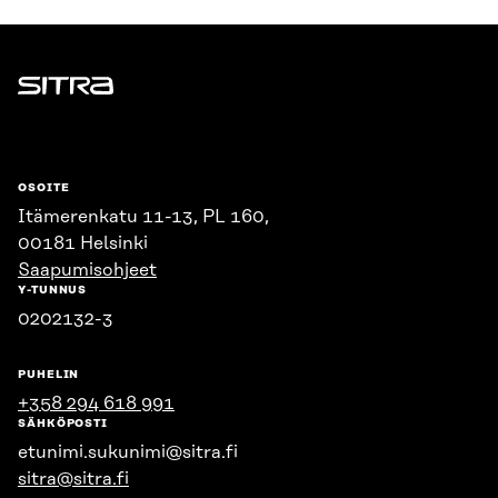
Sitra
OSOITE
Itämerenkatu 11-13, PL 160,
00181 Helsinki
Saapumisohjeet
Y-TUNNUS
0202132-3
PUHELIN
+358 294 618 991
SÄHKÖPOSTI
etunimi.sukunimi@sitra.fi
sitra@sitra.fi