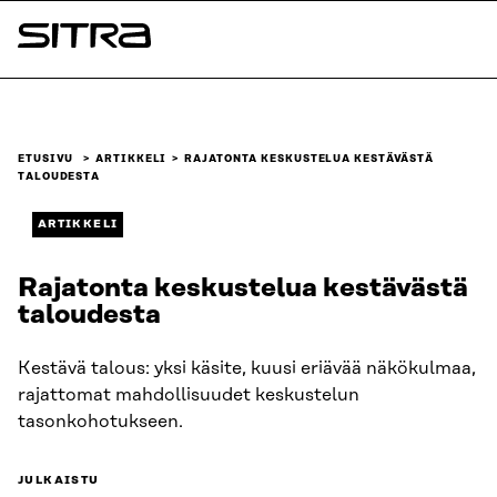
Siirry
suoraan
Sitra
sisältöön
↓
ETUSIVU
ARTIKKELI
RAJATONTA KESKUSTELUA KESTÄVÄSTÄ
TALOUDESTA
ARTIKKELI
Rajatonta keskustelua kestävästä
taloudesta
Kestävä talous: yksi käsite, kuusi eriävää näkökulmaa,
rajattomat mahdollisuudet keskustelun
tasonkohotukseen.
JULKAISTU