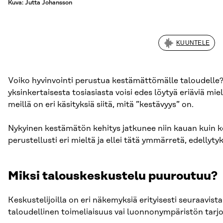
Kuva: Jutta Johansson
KUUNTELE
Voiko hyvinvointi perustua kestämättömälle taloudelle? 
yksinkertaisesta tosiasiasta voisi edes löytyä eriäviä mie
meillä on eri käsityksiä siitä, mitä ”kestävyys” on.
Nykyinen kestämätön kehitys jatkunee niin kauan kuin ke
perustellusti eri mieltä ja ellei tätä ymmärretä, edelly
Miksi talouskeskustelu puuroutuu?
Keskustelijoilla on eri näkemyksiä erityisesti seuraavis
taloudellinen toimeliaisuus vai luonnonympäristön tarj