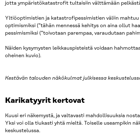
jotta ympäristökatastrofit tultaisiin välttämään pelkäst
Yltiöoptimistien ja katastrofipessimistien väliin mahtuu
optimismiksi (”tähän mennessä kehitys on aina ollut haas
pessimismiksi (”toivotaan parempaa, varaudutaan pahimp
Näiden kysymysten leikkauspisteistä voidaan hahmottaa 
oheinen kuvio).
Kestävän talouden näkökulmat julkisessa keskusteluss
Karikatyyrit kertovat
Kuusi eri näkemystä, ja valtavasti mahdollisuuksia nost
Yksi voi olla tiukasti yhtä mieltä. Toiselle useampikin 
keskustelussa.