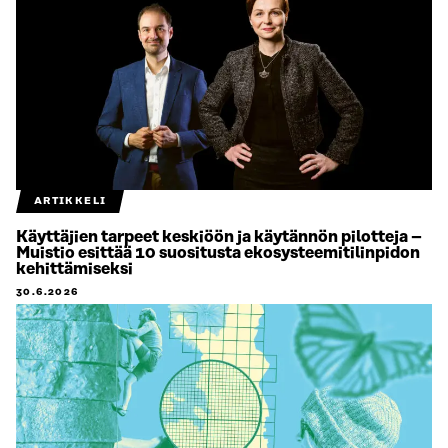
ARTIKKELI
Käyttäjien tarpeet keskiöön ja käytännön pilotteja –
Muistio esittää 10 suositusta ekosysteemitilinpidon
kehittämiseksi
30.6.2026