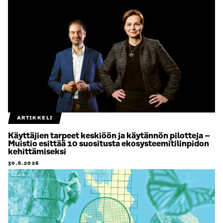
ARTIKKELI
Käyttäjien tarpeet keskiöön ja käytännön pilotteja –
Muistio esittää 10 suositusta ekosysteemitilinpidon
kehittämiseksi
30.6.2026