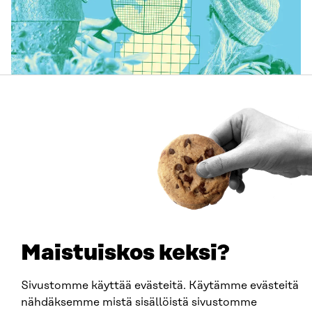
ARTIKKELI
China shock 2.0 – Eurooppa havahtuu liian hitaasti
Kiinan järjestelmävaltaan
25.6.2026
Maistuiskos keksi?
Sivustomme käyttää evästeitä. Käytämme evästeitä
nähdäksemme mistä sisällöistä sivustomme