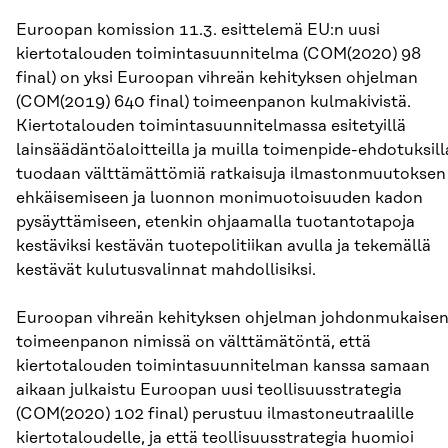
Euroopan komission 11.3. esittelemä EU:n uusi
kiertotalouden toimintasuunnitelma (COM(2020) 98
final) on yksi Euroopan vihreän kehityksen ohjelman
(COM(2019) 640 final) toimeenpanon kulmakivistä.
Kiertotalouden toimintasuunnitelmassa esitetyillä
lainsäädäntöaloitteilla ja muilla toimenpide-ehdotuksill
tuodaan välttämättömiä ratkaisuja ilmastonmuutoksen
ehkäisemiseen ja luonnon monimuotoisuuden kadon
pysäyttämiseen, etenkin ohjaamalla tuotantotapoja
kestäviksi kestävän tuotepolitiikan avulla ja tekemällä
kestävät kulutusvalinnat mahdollisiksi.
Euroopan vihreän kehityksen ohjelman johdonmukaise
toimeenpanon nimissä on välttämätöntä, että
kiertotalouden toimintasuunnitelman kanssa samaan
aikaan julkaistu Euroopan uusi teollisuusstrategia
(COM(2020) 102 final) perustuu ilmastoneutraalille
kiertotaloudelle, ja että teollisuusstrategia huomioi