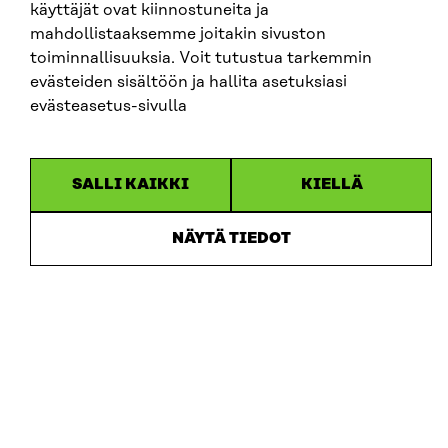
käyttäjät ovat kiinnostuneita ja
mahdollistaaksemme joitakin sivuston
toiminnallisuuksia. Voit tutustua tarkemmin
evästeiden sisältöön ja hallita asetuksiasi
evästeasetus-sivulla
Sitra
SALLI KAIKKI
KIELLÄ
OSOITE
Itämerenkatu 11-13, PL 160,
NÄYTÄ TIEDOT
00181 Helsinki
Saapumisohjeet
Y-TUNNUS
0202132-3
PUHELIN
+358 294 618 991
SÄHKÖPOSTI
etunimi.sukunimi@sitra.fi