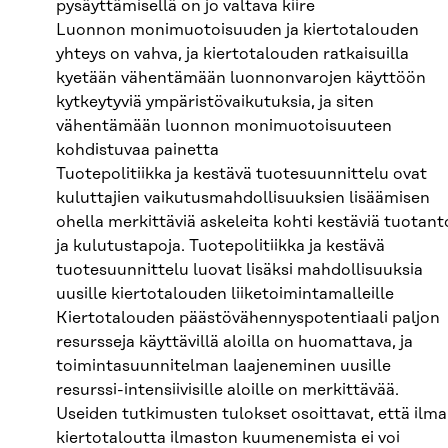
pysäyttämisellä on jo valtava kiire
Luonnon monimuotoisuuden ja kiertotalouden
yhteys on vahva, ja kiertotalouden ratkaisuilla
kyetään vähentämään luonnonvarojen käyttöön
kytkeytyviä ympäristövaikutuksia, ja siten
vähentämään luonnon monimuotoisuuteen
kohdistuvaa painetta
Tuotepolitiikka ja kestävä tuotesuunnittelu ovat
kuluttajien vaikutusmahdollisuuksien lisäämisen
ohella merkittäviä askeleita kohti kestäviä tuotant
ja kulutustapoja. Tuotepolitiikka ja kestävä
tuotesuunnittelu luovat lisäksi mahdollisuuksia
uusille kiertotalouden liiketoimintamalleille
Kiertotalouden päästövähennyspotentiaali paljon
resursseja käyttävillä aloilla on huomattava, ja
toimintasuunnitelman laajeneminen uusille
resurssi-intensiivisille aloille on merkittävää.
Useiden tutkimusten tulokset osoittavat, että ilm
kiertotaloutta ilmaston kuumenemista ei voi