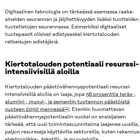
Digitaalinen teknologia on tärkeässä asemassa raaka-
aineiden seurannan ja jäljitettävyyden lisäksi tuotteiden 
tuotetietojen seurannassa. Esimerkiksi digitaaliset
tuotepassit olisivat edistysaskel kiertotalouden
ratkaisujen edistäjänä.
Kiertotalouden potentiaali resurssi-
intensiivisillä aloilla
Kiertotalouden päästövähennyspotentiaali resurssi-
intensiivisillä aloilla on laaja, jopa
56 prosenttia teräs-,
alumiini-, muovi-, ja sementin tuotannon päästöistä
vuoteen 2050 mennessä
￼. Etenkin huomattavan
päästövähennyspotentiaalin vuoksi on ensisijaisen
tärkeää, että uusi toimintasuunnitelma laajenee uusille,
paljon resursseja käyttäville sektoreille, kuten rakennus
elektroniikka-, tekstiili-, ja muovialoille.