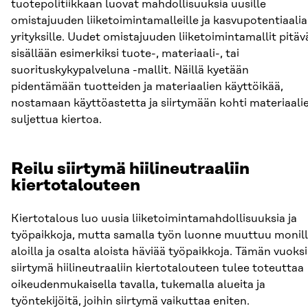
tuotepolitiikkaan luovat mahdollisuuksia uusille
omistajuuden liiketoimintamalleille ja kasvupotentiaalia
yrityksille. Uudet omistajuuden liiketoimintamallit pitäv
sisällään esimerkiksi tuote-, materiaali-, tai
suorituskykypalveluna -mallit. Näillä kyetään
pidentämään tuotteiden ja materiaalien käyttöikää,
nostamaan käyttöastetta ja siirtymään kohti materiaali
suljettua kiertoa.
Reilu siirtymä hiilineutraaliin
kiertotalouteen
Kiertotalous luo uusia liiketoimintamahdollisuuksia ja
työpaikkoja, mutta samalla työn luonne muuttuu monil
aloilla ja osalta aloista häviää työpaikkoja. Tämän vuoksi
siirtymä hiilineutraaliin kiertotalouteen tulee toteuttaa
oikeudenmukaisella tavalla, tukemalla alueita ja
työntekijöitä, joihin siirtymä vaikuttaa eniten.