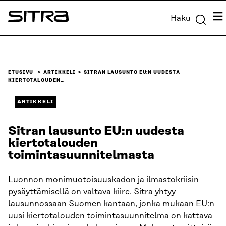
Siirry
Val
Haku
suoraan
Sitra
sisältöön
↓
ETUSIVU
ARTIKKELI
SITRAN LAUSUNTO EU:N UUDESTA
KIERTOTALOUDEN…
ARTIKKELI
Sitran lausunto EU:n uudesta
kiertotalouden
toimintasuunnitelmasta
Luonnon monimuotoisuuskadon ja ilmastokriisin
pysäyttämisellä on valtava kiire. Sitra yhtyy
lausunnossaan Suomen kantaan, jonka mukaan EU:n
uusi kiertotalouden toimintasuunnitelma on kattava