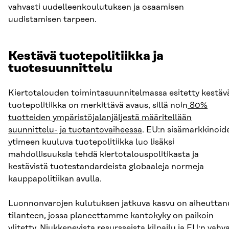
vahvasti uudelleenkoulutuksen ja osaamisen
uudistamisen tarpeen.
Kestävä tuotepolitiikka ja
tuotesuunnittelu
Kiertotalouden toimintasuunnitelmassa esitetty kestäv
tuotepolitiikka on merkittävä avaus, sillä noin
80%
tuotteiden ympäristöjalanjäljestä määritellään
suunnittelu- ja tuotantovaiheessa
. EU:n sisämarkkinoid
ytimeen kuuluva tuotepolitiikka luo lisäksi
mahdollisuuksia tehdä kiertotalouspolitikasta ja
kestävistä tuotestandardeista globaaleja normeja
kauppapolitiikan avulla.
Luonnonvarojen kulutuksen jatkuva kasvu on aiheuttan
tilanteen, jossa planeettamme kantokyky on paikoin
ylitetty. Niukkenevista resursseista kilpailu ja EU:n vahv