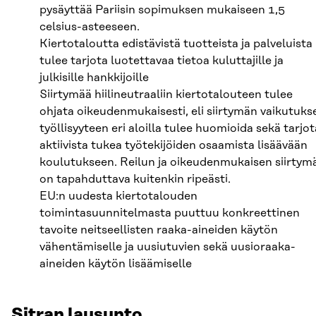
pysäyttää Pariisin sopimuksen mukaiseen 1,5
celsius-asteeseen.
Kiertotaloutta edistävistä tuotteista ja palveluista
tulee tarjota luotettavaa tietoa kuluttajille ja
julkisille hankkijoille
Siirtymää hiilineutraaliin kiertotalouteen tulee
ohjata oikeudenmukaisesti, eli siirtymän vaikutuks
työllisyyteen eri aloilla tulee huomioida sekä tarjot
aktiivista tukea työtekijöiden osaamista lisäävään
koulutukseen. Reilun ja oikeudenmukaisen siirtym
on tapahduttava kuitenkin ripeästi.
EU:n uudesta kiertotalouden
toimintasuunnitelmasta puuttuu konkreettinen
tavoite neitseellisten raaka-aineiden käytön
vähentämiselle ja uusiutuvien sekä uusioraaka-
aineiden käytön lisäämiselle
Sitran lausunto