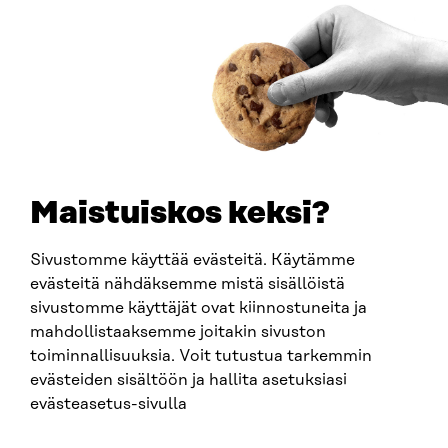
Saapumisohjeet
Y-TUNNUS
0202132-3
PUHELIN
+358 294 618 991
SÄHKÖPOSTI
etunimi.sukunimi@sitra.fi
sitra@sitra.fi
Maistuiskos keksi?
Sivustomme käyttää evästeitä. Käytämme
SITRA SOSIAALISESSA MEDIASSA
evästeitä nähdäksemme mistä sisällöistä
sivustomme käyttäjät ovat kiinnostuneita ja
LinkedIn
mahdollistaaksemme joitakin sivuston
Instagram
toiminnallisuuksia. Voit tutustua tarkemmin
YouTube
evästeiden sisältöön ja hallita asetuksiasi
evästeasetus-sivulla