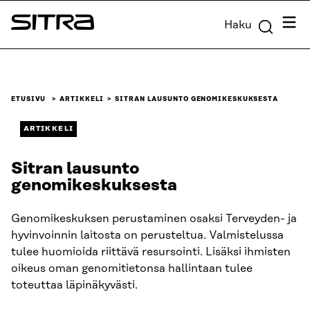
Siirry
Valik
Haku
suoraan
Sitra
sisältöön
↓
ETUSIVU
ARTIKKELI
SITRAN LAUSUNTO GENOMIKESKUKSESTA
ARTIKKELI
Sitran lausunto
genomikeskuksesta
Genomikeskuksen perustaminen osaksi Terveyden- ja
hyvinvoinnin laitosta on perusteltua. Valmistelussa
tulee huomioida riittävä resursointi. Lisäksi ihmisten
oikeus oman genomitietonsa hallintaan tulee
toteuttaa läpinäkyvästi.