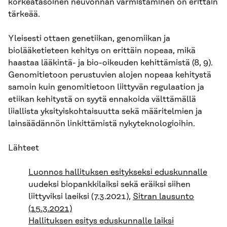
korkeatasoinen neuvonnan varmistaminen on erittäin
tärkeää.
Yleisesti ottaen genetiikan, genomiikan ja
biolääketieteen kehitys on erittäin nopeaa, mikä
haastaa lääkintä- ja bio-oikeuden kehittämistä (8, 9).
Genomitietoon perustuvien alojen nopeaa kehitystä
samoin kuin genomitietoon liittyvän regulaation ja
etiikan kehitystä on syytä ennakoida välttämällä
liiallista yksityiskohtaisuutta sekä määritelmien ja
lainsäädännön linkittämistä nykyteknologioihin.
Lähteet
Luonnos hallituksen esitykseksi eduskunnalle
uudeksi biopankkilaiksi sekä eräiksi siihen
liittyviksi laeiksi (7.3.2021),
Sitran lausunto
(15.3.2021)
Hallituksen esitys eduskunnalle laiksi