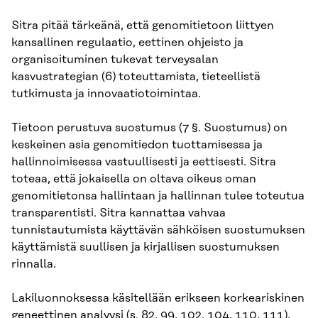
Sitra pitää tärkeänä, että genomitietoon liittyen
kansallinen regulaatio, eettinen ohjeisto ja
organisoituminen tukevat terveysalan
kasvustrategian (6) toteuttamista, tieteellistä
tutkimusta ja innovaatiotoimintaa.
Tietoon perustuva suostumus (7 §. Suostumus) on
keskeinen asia genomitiedon tuottamisessa ja
hallinnoimisessa vastuullisesti ja eettisesti. Sitra
toteaa, että jokaisella on oltava oikeus oman
genomitietonsa hallintaan ja hallinnan tulee toteutua
transparentisti. Sitra kannattaa vahvaa
tunnistautumista käyttävän sähköisen suostumuksen
käyttämistä suullisen ja kirjallisen suostumuksen
rinnalla.
Lakiluonnoksessa käsitellään erikseen korkeariskinen
geneettinen analyysi (s. 82, 99, 102, 104, 110, 111),