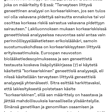
joka on määritelty 6 §:ssä: ”Terveyteen liittyvä
geneettinen analyysi on korkeariskinen, jos sen tulos
voi olla vakavana pidettyä sairautta ennakoiva tai voi
osoittaa korkeaa riskiä sairastua vakavana pidettyyn
sairauteen.” Lakiluonnoksen mukaan korkeariskisissä
geneettisissä analyyseissa neuvontaa saisi antaa vain
perinnöllisyyslääketieteen erikoislääkäri, samoin
suostumuskohdissa on korkeariskisyyteen liittyviä
erityisvaatimuksia. Euroopan neuvoston
biolääketiedesopimuksessa ja sen geneettistä
testausta koskeva lisäpöytäkirjassa (7) ei käytetä
käsitettä ”korkeariskinen” geneettisiä analyysejä, eli
niissä käsitellään terveyteen liittyviä geneettisiä
analyysejä yhtenäisesti. Sitra esittää harkittavaksi,
että lakiesityksestä poistetaan käsite
”korkeariskinen”, sillä sen määrittely on haastava ja
jättää mahdollisuuksia kansalliselle ylisääntelylle.
Sinänsä genetiikan ja genomiikan osaamisen ja