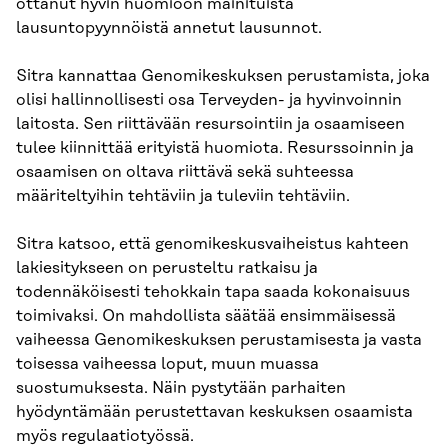
ottanut hyvin huomioon mainituista
lausuntopyynnöistä annetut lausunnot.
Sitra kannattaa Genomikeskuksen perustamista, joka
olisi hallinnollisesti osa Terveyden- ja hyvinvoinnin
laitosta. Sen riittävään resursointiin ja osaamiseen
tulee kiinnittää erityistä huomiota. Resurssoinnin ja
osaamisen on oltava riittävä sekä suhteessa
määriteltyihin tehtäviin ja tuleviin tehtäviin.
Sitra katsoo, että genomikeskusvaiheistus kahteen
lakiesitykseen on perusteltu ratkaisu ja
todennäköisesti tehokkain tapa saada kokonaisuus
toimivaksi. On mahdollista säätää ensimmäisessä
vaiheessa Genomikeskuksen perustamisesta ja vasta
toisessa vaiheessa loput, muun muassa
suostumuksesta. Näin pystytään parhaiten
hyödyntämään perustettavan keskuksen osaamista
myös regulaatiotyössä.