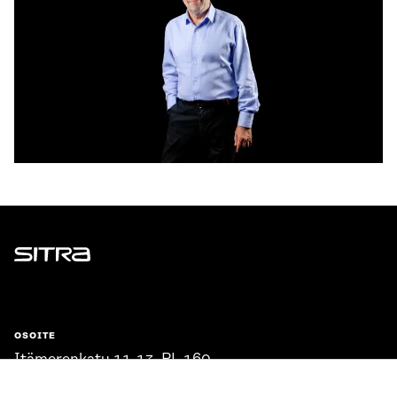
Sitra
OSOITE
Itämerenkatu 11-13, PL 160,
00181 Helsinki