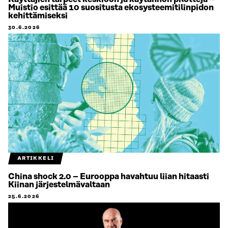
Muistio esittää 10 suositusta ekosysteemitilinpidon
kehittämiseksi
30.6.2026
ARTIKKELI
China shock 2.0 – Eurooppa havahtuu liian hitaasti
Kiinan järjestelmävaltaan
25.6.2026