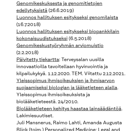
Genomikeskuksesta ja genomitietojen
edellytyksistä
(26.6.2019)
Luonnos hallituksen esitykseksi genomilaista
(16.7.2018)
Luonnos hallituksen esitykseksi biopankkilain
kokonaisuudistukseksi
(6.5.2018)
Genomikeskustyöryhmän arviomuistio
(2.2.2018)
Päivitetty tiekartta
: Terveysalan uusilla
innovaatioilla tavoitellaan hyvinvointia ja
kilpailukykyä. 1.12.2020. TEM. Viitattu 2.12.2021.
Yleissopimus ihmisoikeuksien ja ihmisarvon
suojaamiseksi biologian ja lääketieteen alalla
.
Yleissopimus ihmisoikeuksista ja
biolääketieteestä. 24/2010.
Biolääketieteen kehitys haastaa lainsäädäntöä
.
Lakimiesuutiset.
Juli Mansnerus, Raimo Lahti, Amanda Augusta
Blick (toim.)
Personalized Medicine: Legal and