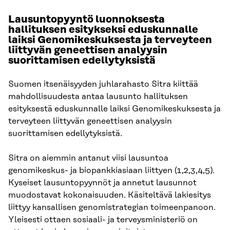
Lausuntopyyntö luonnoksesta
hallituksen esitykseksi eduskunnalle
laiksi Genomikeskuksesta ja terveyteen
liittyvän geneettisen analyysin
suorittamisen edellytyksistä
Suomen itsenäisyyden juhlarahasto Sitra kiittää
mahdollisuudesta antaa lausunto hallituksen
esityksestä eduskunnalle laiksi Genomikeskuksesta ja
terveyteen liittyvän geneettisen analyysin
suorittamisen edellytyksistä.
Sitra on aiemmin antanut viisi lausuntoa
genomikeskus- ja biopankkiasiaan liittyen (1,2,3,4,5).
Kyseiset lausuntopyynnöt ja annetut lausunnot
muodostavat kokonaisuuden. Käsiteltävä lakiesitys
liittyy kansallisen genomistrategian toimeenpanoon.
Yleisesti ottaen sosiaali- ja terveysministeriö on