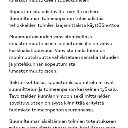
ilmastonmuutokseen sopeutuminen.
Sopeutumista edistävillä toimilla on kiire.
Suunnitelman toimeenpanon tulee edistää
tehokkaiden toimien laajamittaista käyttöönottoa.
Monimuotoisuuden vahvistamisella ja
ilmastonmuutokseen sopeutumisella on vahva
keskinäisriippuvuus. Vahvistamalla luonnon
monimuotoisuutta vahvistetaan samalla talouden
ja yhteiskunnan sopeutumista
ilmastonmuutokseen.
Sektorikohtaiset sopeutumissuunnitelmat ovat
suunnittelun ja toimeenpanon keskeinen työkalu.
Tavoitteiden kunnianhimoon sekä mittareiden
soveltuvuuteen on syytä kiinnittää erityistä
huomiota toimeenpanon seurannassa.
Suunnitelman sisältämien toimien toteutukseen