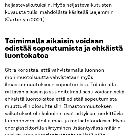
heijastevaikutuksiin. Myös heijastevaikutusten
kuvausta tulisi mahdollista käsitellä laajemmin
(Carter ym 2021).
Toimimalla aikaisin voidaan
edistää sopeutumista ja ehkäistä
luontokatoa
Sitra korostaa, että vahvistamalla luonnon
monimuotoisuutta vahvistetaan myös
ilmastonmuutokseen sopeutumista. Toimimalla
riittävän aikaisin ja suunnitelmallisesti voidaan sekä
ehkäistä luontokatoa että edistää sopeutumista
muuttuviin olosuhteisiin. Ilmastonmuutoksen
vaikutukset elinkeinoihin ovat erityisen merkittäviä
luonnonvara-aloilla maa- ja metsätaloudessa. Myös
energiasektorilla siirtyminen lisääntyvässä määrin