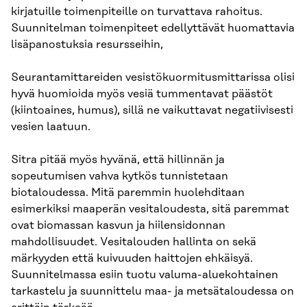
kirjatuille toimenpiteille on turvattava rahoitus.
Suunnitelman toimenpiteet edellyttävät huomattavia
lisäpanostuksia resursseihin,
Seurantamittareiden vesistökuormitusmittarissa olisi
hyvä huomioida myös vesiä tummentavat päästöt
(kiintoaines, humus), sillä ne vaikuttavat negatiivisesti
vesien laatuun.
Sitra pitää myös hyvänä, että hillinnän ja
sopeutumisen vahva kytkös tunnistetaan
biotaloudessa. Mitä paremmin huolehditaan
esimerkiksi maaperän vesitaloudesta, sitä paremmat
ovat biomassan kasvun ja hiilensidonnan
mahdollisuudet. Vesitalouden hallinta on sekä
märkyyden että kuivuuden haittojen ehkäisyä.
Suunnitelmassa esiin tuotu valuma-aluekohtainen
tarkastelu ja suunnittelu maa- ja metsätaloudessa on