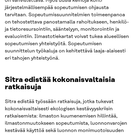
on vahvistettava. Myös uusia keinoja kohti
järjestelmällisempää sopeutumisen ohjausta
tarvitaan. Sopeutumissuunnitelmien toimeenpanoa
on tehostettava panostamalla rahoitukseen, henkilö-
ja tietoresursointiin, sääntelyyn, monitorointiin ja
evaluointiin. Ilmastotiekartat voivat tukea alueellisen
sopeutumisen yhteistyötä. Sopeutumisen
suunnittelun työkaluja on kehitettävä laaja-alaisesti
eri tahojen yhteistyönä.
Sitra edistää kokonaisvaltaisia
ratkaisuja
Sitra edistää työssään ratkaisuja, jotka tukevat
kokonaisvaltaisesti ekologisen kestävyyskriisin
ratkaisemista: ilmaston kuumenemisen hillintää,
ilmastonmuutokseen sopeutumista, luonnonvarojen
kestävää käyttöä sekä luonnon monimuotoisuuden