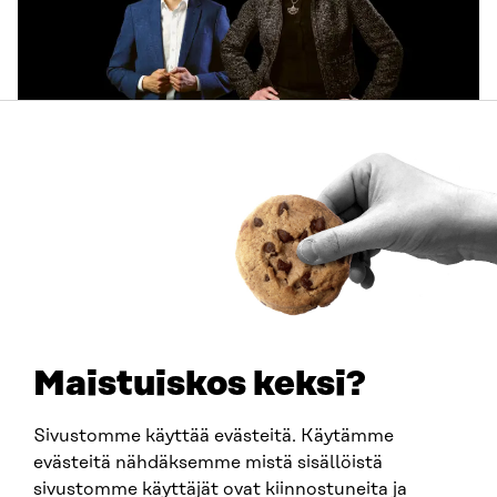
ARTIKKELI
Käyttäjien tarpeet keskiöön ja käytännön pilotteja –
Muistio esittää 10 suositusta ekosysteemitilinpidon
kehittämiseksi
30.6.2026
Maistuiskos keksi?
Sivustomme käyttää evästeitä. Käytämme
evästeitä nähdäksemme mistä sisällöistä
sivustomme käyttäjät ovat kiinnostuneita ja