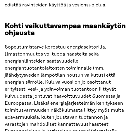
edistää ravinteiden käyttöä ja vesiensuojelua.
Kohti vaikuttavampaa maankäytön
ohjausta
Sopeutumistarve korostuu energiasektorilla.
Ilmastonmuutos voi tuoda haasteita sekä
energianlähteiden saatavuudelle,
energiantuotantolaitosten toiminnalle (mm.
jäähdytysveden lämpötilan nousun vaikutus) että
energian siirrolle. Kuluva vuosi on jo osoittanut
erityisesti vesi- ja ydinvoiman tuotantoon liittyvät
kuivuudesta johtuvat haavoittuvuudet Suomessa ja
Euroopassa. Lisäksi energiajärjestelmän kehitykseen
toimitusvarmuuden näkökulmasta liittyy myös muita
epävarmuuksia, kuten joustavan tuotannon ja
varastojen mahdolliset kannattavuushaasteet.