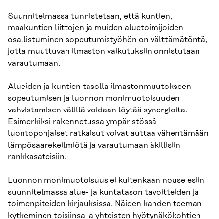
Suunnitelmassa tunnistetaan, että kuntien,
maakuntien liittojen ja muiden aluetoimijoiden
osallistuminen sopeutumistyöhön on välttämätöntä,
jotta muuttuvan ilmaston vaikutuksiin onnistutaan
varautumaan.
Alueiden ja kuntien tasolla ilmastonmuutokseen
sopeutumisen ja luonnon monimuotoisuuden
vahvistamisen välillä voidaan löytää synergioita.
Esimerkiksi rakennetussa ympäristössä
luontopohjaiset ratkaisut voivat auttaa vähentämään
lämpösaarekeilmiötä ja varautumaan äkillisiin
rankkasateisiin.
Luonnon monimuotoisuus ei kuitenkaan nouse esiin
suunnitelmassa alue- ja kuntatason tavoitteiden ja
toimenpiteiden kirjauksissa. Näiden kahden teeman
kytkeminen toisiinsa ja yhteisten hyötynäkökohtien