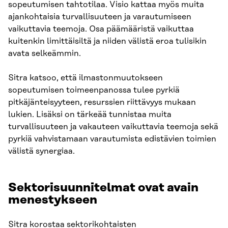
sopeutumisen tahtotilaa. Visio kattaa myös muita
ajankohtaisia turvallisuuteen ja varautumiseen
vaikuttavia teemoja. Osa päämääristä vaikuttaa
kuitenkin limittäisiltä ja niiden välistä eroa tulisikin
avata selkeämmin.
Sitra katsoo, että ilmastonmuutokseen
sopeutumisen toimeenpanossa tulee pyrkiä
pitkäjänteisyyteen, resurssien riittävyys mukaan
lukien. Lisäksi on tärkeää tunnistaa muita
turvallisuuteen ja vakauteen vaikuttavia teemoja sekä
pyrkiä vahvistamaan varautumista edistävien toimien
välistä synergiaa.
Sektorisuunnitelmat ovat avain
menestykseen
Sitra korostaa sektorikohtaisten