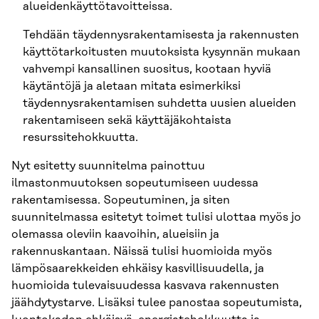
alueidenkäyttötavoitteissa.
Tehdään täydennysrakentamisesta ja rakennusten
käyttötarkoitusten muutoksista kysynnän mukaan
vahvempi kansallinen suositus, kootaan hyviä
käytäntöjä ja aletaan mitata esimerkiksi
täydennysrakentamisen suhdetta uusien alueiden
rakentamiseen sekä käyttäjäkohtaista
resurssitehokkuutta.
Nyt esitetty suunnitelma painottuu
ilmastonmuutoksen sopeutumiseen uudessa
rakentamisessa. Sopeutuminen, ja siten
suunnitelmassa esitetyt toimet tulisi ulottaa myös jo
olemassa oleviin kaavoihin, alueisiin ja
rakennuskantaan. Näissä tulisi huomioida myös
lämpösaarekkeiden ehkäisy kasvillisuudella, ja
huomioida tulevaisuudessa kasvava rakennusten
jäähdytystarve. Lisäksi tulee panostaa sopeutumista,