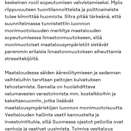
keskeinen rooli sopeutumisen vahvistamiseksi. Myös
riippuvuuteen tuontilannoitteista ja polttoaineista
tulee kiinnittää huomiota. Sitra pitää tärkeänä, että
suunnitelmassa tunnistettiin luonnon
monimuotoisuuden merkitys maatalouden
sopeutumisessa ilmastonmuutokseen, sillä
monimuotoiset maatalousympäristöt sietävät
paremmin erilaisia ilmastonmuutoksen aiheuttamia
stressitekijöitä.
Maataloudessa säiden äärevöitymiseen ja sadannan
vaihteluihin tarvitaan peltojen kuivatuksen
tehostamista. Samalla on huolehdittava
valumavesien varastoinnista mm. kosteikkoihin ja
kaksitasouomiin, jotka lisäävät
maatalousympäristöjen luonnon monimuotoisuutta.
Vesitalouden hallinta vaatii kannusteita ja
investointitukia, sillä Suomessa ojastot pelloilla ovat
vanhoja ja vaativat uusimista. Toimiva vesitalous