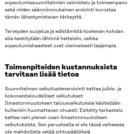
sopeutumissuunnitelmien valmistelu ja toimeenpano
sekä niiden säännönmukainen arviointi korostaa
tämän lähestymistavan tärkeyttä.
Terveyden suojelua ja edistämistä koskevan kohdan
alla keskitytään lähinnä helteisiin, vaikka
sopeutumishaasteet ovat olennaisesti laajempia.
Toimenpiteiden kustannuksista
tarvitaan lisää tietoa
Suunnitelman vaikutustenarviointi kattaa julkis- ja
kokonaistaloudelliset vaikutukset.
Ilmastonmuutoksen talousvaikutuksia käsitellään
kuitenkin huomattavan ohuesti. Esitetty tarkastelu
kattaa vain pienen osan ilmastonmuutoksen
vaikutuksista. Sen perusteella ei siis tässä vaiheessa
ole mahdollista vetää johtopäätöksiä