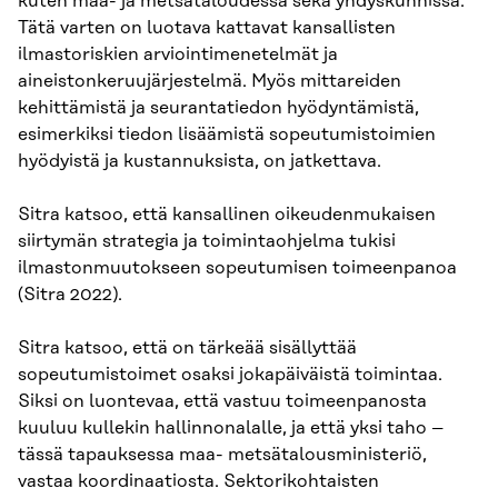
kuten maa- ja metsätaloudessa sekä yhdyskunnissa.
Tätä varten on luotava kattavat kansallisten
ilmastoriskien arviointimenetelmät ja
aineistonkeruujärjestelmä. Myös mittareiden
kehittämistä ja seurantatiedon hyödyntämistä,
esimerkiksi tiedon lisäämistä sopeutumistoimien
hyödyistä ja kustannuksista, on jatkettava.
Sitra katsoo, että kansallinen oikeudenmukaisen
siirtymän strategia ja toimintaohjelma tukisi
ilmastonmuutokseen sopeutumisen toimeenpanoa
(Sitra 2022).
Sitra katsoo, että on tärkeää sisällyttää
sopeutumistoimet osaksi jokapäiväistä toimintaa.
Siksi on luontevaa, että vastuu toimeenpanosta
kuuluu kullekin hallinnonalalle, ja että yksi taho –
tässä tapauksessa maa- metsätalousministeriö,
vastaa koordinaatiosta. Sektorikohtaisten