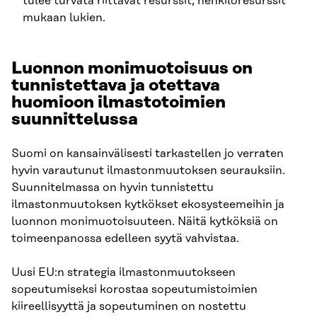
tulee turvata riittävät resurssit, henkilöresurssit
mukaan lukien.
Luonnon monimuotoisuus on
tunnistettava ja otettava
huomioon ilmastotoimien
suunnittelussa
Suomi on kansainvälisesti tarkastellen jo verraten
hyvin varautunut ilmastonmuutoksen seurauksiin.
Suunnitelmassa on hyvin tunnistettu
ilmastonmuutoksen kytkökset ekosysteemeihin ja
luonnon monimuotoisuuteen. Näitä kytköksiä on
toimeenpanossa edelleen syytä vahvistaa.
Uusi EU:n strategia ilmastonmuutokseen
sopeutumiseksi korostaa sopeutumistoimien
kiireellisyyttä ja sopeutuminen on nostettu