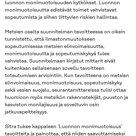
luonnon monimuotoisuuden kytkökset. Luonnon
monimuotoisuutta edistävät toimet vahvistavat
sopeutumista ja siihen liittyvien riskien hallintaa.
Metsien osalta suunnitelman tavoitteessa on oikein
tunnistettu, että ilmastonmuutokseen
sopeutumisessa metsien elinvoimaisuutta,
monimuotoisuutta ja sopeutumiskykyä tulee
vahvistaa. Suunnitelmaan kirjatut mittarit eivät
kuitenkaan sellaisenaan sovellu tavoitteen
toteutumisen arviointiin. Kun tavoitteena on metsien
elinvoimaisuus, monimuotoisuus, sopeutumiskyky
sekä vesien suojelu, seurantamittareissa tulisi ottaa
huomioon myös metsikön rakennetekijät, puuston ja
kasviston monilajisuus ja soveltuvin osin
jatkuvapeitteisyys.
Sitra tukee kappaleen ’Luonnon monimuotoisuus’
tavoitteita ja painottaa, että niiden saavuttamiseksi