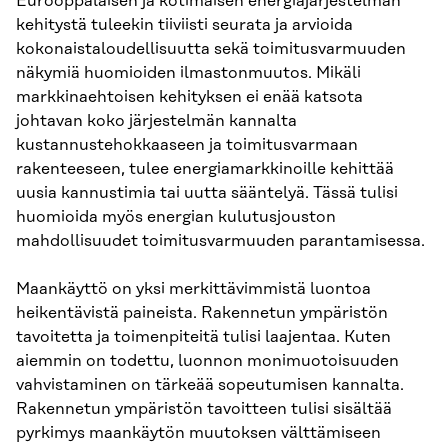
Eurooppalaisen ja kotimaisen energiajärjestelmän
kehitystä tuleekin tiiviisti seurata ja arvioida
kokonaistaloudellisuutta sekä toimitusvarmuuden
näkymiä huomioiden ilmastonmuutos. Mikäli
markkinaehtoisen kehityksen ei enää katsota
johtavan koko järjestelmän kannalta
kustannustehokkaaseen ja toimitusvarmaan
rakenteeseen, tulee energiamarkkinoille kehittää
uusia kannustimia tai uutta sääntelyä. Tässä tulisi
huomioida myös energian kulutusjouston
mahdollisuudet toimitusvarmuuden parantamisessa.
Maankäyttö on yksi merkittävimmistä luontoa
heikentävistä paineista. Rakennetun ympäristön
tavoitetta ja toimenpiteitä tulisi laajentaa. Kuten
aiemmin on todettu, luonnon monimuotoisuuden
vahvistaminen on tärkeää sopeutumisen kannalta.
Rakennetun ympäristön tavoitteen tulisi sisältää
pyrkimys maankäytön muutoksen välttämiseen