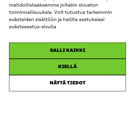
mahdollistaaksemme joitakin sivuston
ARTIKKELI
toiminnallisuuksia. Voit tutustua tarkemmin
evästeiden sisältöön ja hallita asetuksiasi
China shock 2.0 – Eurooppa havahtuu liian hitaasti
Kiinan järjestelmävaltaan
evästeasetus-sivulla
25.6.2026
SALLI KAIKKI
KIELLÄ
NÄYTÄ TIEDOT