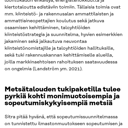
luontokadon ehkäisyä, energiatehokkuutta ja
kiertotaloutta edistäviin toimiin. Tällaisia toimia ovat
mm. kiinteistö- ja rakennusalan ammattilaisten ja
ammattiaineopettajien koulutus sekä jatkuva
osaamisen kehittäminen, taloyhtiöiden
kiinteistöstrategia ja suunnitelma, hyvien esimerkkien
jakaminen sekä jalkautuva neuvontaa
kiinteistönomistajille ja taloyhtiöiden hallituksille,
sekä tuki rakennuskannan kehittämiselle alueilla,
joilla markkinaehtoisen rahoituksen saatavuudessa
on ongelmia (Landström ym. 2021).
Metsätalouden tukipaketilla tulee
pyrkiä kohti monimuotoisempia ja
sopeutumiskykyisempiä metsiä
Sitra pitää hyvänä, että sopeutumissuunnitelmassa
on tunnistettu ilmastonmuutokseen sopeutumisen ja