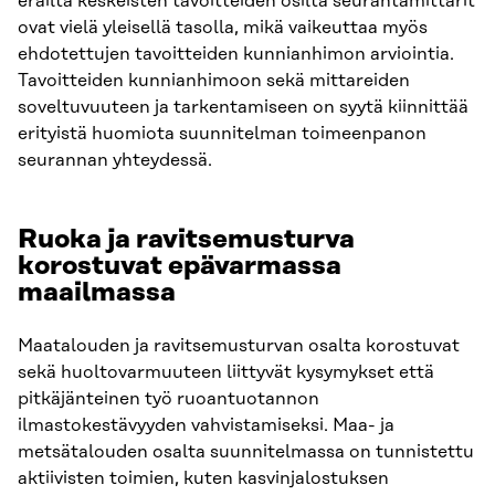
eräiltä keskeisten tavoitteiden osilta seurantamittarit
ovat vielä yleisellä tasolla, mikä vaikeuttaa myös
ehdotettujen tavoitteiden kunnianhimon arviointia.
Tavoitteiden kunnianhimoon sekä mittareiden
soveltuvuuteen ja tarkentamiseen on syytä kiinnittää
erityistä huomiota suunnitelman toimeenpanon
seurannan yhteydessä.
Ruoka ja ravitsemusturva
korostuvat epävarmassa
maailmassa
Maatalouden ja ravitsemusturvan osalta korostuvat
sekä huoltovarmuuteen liittyvät kysymykset että
pitkäjänteinen työ ruoantuotannon
ilmastokestävyyden vahvistamiseksi. Maa- ja
metsätalouden osalta suunnitelmassa on tunnistettu
aktiivisten toimien, kuten kasvinjalostuksen