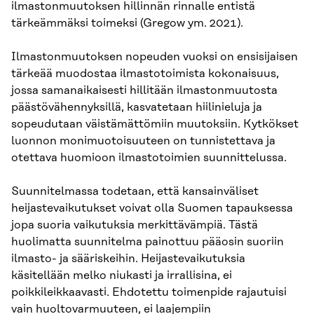
ilmastonmuutoksen hillinnän rinnalle entistä
tärkeämmäksi toimeksi (Gregow ym. 2021).
Ilmastonmuutoksen nopeuden vuoksi on ensisijaisen
tärkeää muodostaa ilmastotoimista kokonaisuus,
jossa samanaikaisesti hillitään ilmastonmuutosta
päästövähennyksillä, kasvatetaan hiilinieluja ja
sopeudutaan väistämättömiin muutoksiin. Kytkökset
luonnon monimuotoisuuteen on tunnistettava ja
otettava huomioon ilmastotoimien suunnittelussa.
Suunnitelmassa todetaan, että kansainväliset
heijastevaikutukset voivat olla Suomen tapauksessa
jopa suoria vaikutuksia merkittävämpiä. Tästä
huolimatta suunnitelma painottuu pääosin suoriin
ilmasto- ja sääriskeihin. Heijastevaikutuksia
käsitellään melko niukasti ja irrallisina, ei
poikkileikkaavasti. Ehdotettu toimenpide rajautuisi
vain huoltovarmuuteen, ei laajempiin