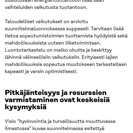
uusiutuvaan energiantuotantoon lisää sään
vaihteluiden vaikutusta tuotantoon.
Taloudelliset vaikutukset on arvioitu
suunnitelmaluonnoksessa suppeasti. Tarvitaan lisää
tietoa sopeutumistoimien tuottamista hyödyistä sekä
mahdollisuuksista uuteen liiketoimintaan.
Luontotarkastelu on melko ohutta ja keskittyy
lähinnä välineellisiin vaikutuksiin. Erityisesti lajien
mahdollisuuksia sopeutua muutokseen tarkastellaan
kapeasti ja varsin optimistisesti.
Pitkäjänteisyys ja resurssien
varmistaminen ovat keskeisiä
kysymyksiä
Visio ”hyvinvointia ja turvallisuutta muuttuvassa
ilmastossa” kuvaa suunnitelmassa esitettyä