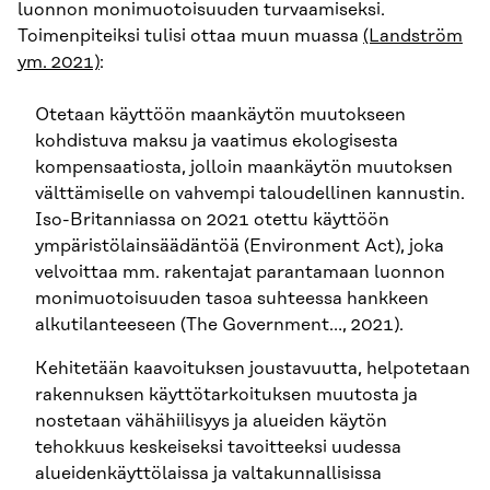
luonnon monimuotoisuuden turvaamiseksi.
Toimenpiteiksi tulisi ottaa muun muassa
(Landström
ym. 2021)
:
Otetaan käyttöön maankäytön muutokseen
kohdistuva maksu ja vaatimus ekologisesta
kompensaatiosta, jolloin maankäytön muutoksen
välttämiselle on vahvempi taloudellinen kannustin.
Iso-Britanniassa on 2021 otettu käyttöön
ympäristölainsäädäntöä (Environment Act), joka
velvoittaa mm. rakentajat parantamaan luonnon
monimuotoisuuden tasoa suhteessa hankkeen
alkutilanteeseen (The Government…, 2021).
Kehitetään kaavoituksen joustavuutta, helpotetaan
rakennuksen käyttötarkoituksen muutosta ja
nostetaan vähähiilisyys ja alueiden käytön
tehokkuus keskeiseksi tavoitteeksi uudessa
alueidenkäyttölaissa ja valtakunnallisissa