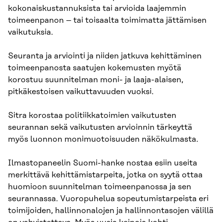
kokonaiskustannuksista tai arvioida laajemmin
toimeenpanon – tai toisaalta toimimatta jättämisen
vaikutuksia.
Seuranta ja arviointi ja niiden jatkuva kehittäminen
toimeenpanosta saatujen kokemusten myötä
korostuu suunnitelman moni- ja laaja-alaisen,
pitkäkestoisen vaikuttavuuden vuoksi.
Sitra korostaa politiikkatoimien vaikutusten
seurannan sekä vaikutusten arvioinnin tärkeyttä
myös luonnon monimuotoisuuden näkökulmasta.
Ilmastopaneelin Suomi-hanke nostaa esiin useita
merkittävä kehittämistarpeita, jotka on syytä ottaa
huomioon suunnitelman toimeenpanossa ja sen
seurannassa. Vuoropuhelua sopeutumistarpeista eri
toimijoiden, hallinnonalojen ja hallinnontasojen välillä