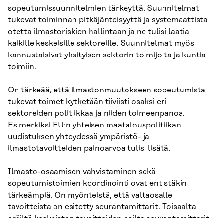
sopeutumissuunnitelmien tärkeyttä. Suunnitelmat
tukevat toiminnan pitkäjänteisyyttä ja systemaattista
otetta ilmastoriskien hallintaan ja ne tulisi laatia
kaikille keskeisille sektoreille. Suunnitelmat myös
kannustaisivat yksityisen sektorin toimijoita ja kuntia
toimiin.
On tärkeää, että ilmastonmuutokseen sopeutumista
tukevat toimet kytketään tiiviisti osaksi eri
sektoreiden politiikkaa ja niiden toimeenpanoa.
Esimerkiksi EU:n yhteisen maatalouspolitiikan
uudistuksen yhteydessä ympäristö- ja
ilmastotavoitteiden painoarvoa tulisi lisätä.
Ilmasto-osaamisen vahvistaminen sekä
sopeutumistoimien koordinointi ovat entistäkin
tärkeämpiä. On myönteistä, että valtaosalle
tavoitteista on esitetty seurantamittarit. Toisaalta