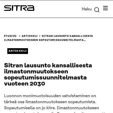
Siirry
Valik
Haku
suoraan
Sitra
sisältöön
↓
ETUSIVU
ARTIKKELI
SITRAN LAUSUNTO KANSALLISESTA
ILMASTONMUUTOKSEEN SOPEUTUMISSUUNNITELMASTA…
ARTIKKELI
Sitran lausunto kansallisesta
ilmastonmuutokseen
sopeutumissuunnitelmasta
vuoteen 2030
Luonnon monimuotoisuuden vahvistaminen on
tärkeä osa ilmastonmuutokseen sopeutumista.
Sopeutumisella on jo kiire. Ilmastonmuutokseen