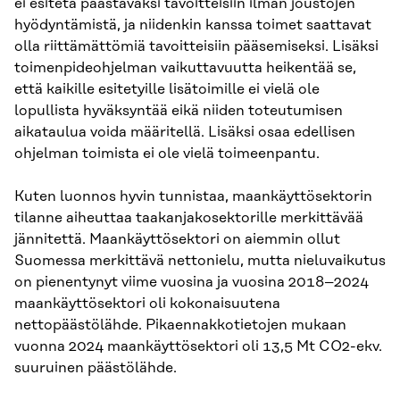
ei esitetä päästäväksi tavoitteisiin ilman joustojen
hyödyntämistä, ja niidenkin kanssa toimet saattavat
olla riittämättömiä tavoitteisiin pääsemiseksi. Lisäksi
toimenpideohjelman vaikuttavuutta heikentää se,
että kaikille esitetyille lisätoimille ei vielä ole
lopullista hyväksyntää eikä niiden toteutumisen
aikataulua voida määritellä. Lisäksi osaa edellisen
ohjelman toimista ei ole vielä toimeenpantu.
Kuten luonnos hyvin tunnistaa, maankäyttösektorin
tilanne aiheuttaa taakanjakosektorille merkittävää
jännitettä. Maankäyttösektori on aiemmin ollut
Suomessa merkittävä nettonielu, mutta nieluvaikutus
on pienentynyt viime vuosina ja vuosina 2018–2024
maankäyttösektori oli kokonaisuutena
nettopäästölähde. Pikaennakkotietojen mukaan
vuonna 2024 maankäyttösektori oli 13,5 Mt CO2-ekv.
suuruinen päästölähde.