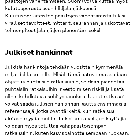
päästöjen vähentämiseen, Suomi voi vaikuttaa myös
kulutusperusteiseen hiilijalanjälkeensä.
Kulutusperusteisten päästöjen vähentämistä tukisi
viralliset tavoitteet, mittarit, seurannan ja uskottavat
toimenpiteet jalanjäljen pienentämiseksi.
Julkiset hankinnat
Julkisia hankintoja tehdään vuosittain kymmenillä
miljardeilla euroilla. Mikäli tämä ostovoima saadaan
ohjattua puhtaisiin ratkaisuihin, voidaan pienentää
puhtaisiin ratkaisuihin investoimisen riskiä ja lisätä
niihin kohdistuvia kehityspanoksia. Uudet ratkaisut
voivat saada julkisen hankinnan kautta ensimmäisiä
referenssejä, jotka ovat tärkeitä, kun ratkaisua
aletaan myydä muille. Julkisten palvelujen käyttäjiä
voidaan myös totuttaa vähäpäästöisempiin
ratkaisuihin, kuten kasvispainotteisempaan ruokaan.