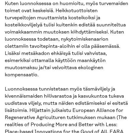
Kuten luonnoksessa on huomioitu, myös turvemaiden
toimet ovat keskeisiä. Heikkotuottoisten
turvepeltojen muuttamista kosteikoiksi ja
kosteikkoviljelyä tulisi kuitenkin edistää suunniteltua
voimakkaammin muutoksen kiihdyttämiseksi. Kuten
luonnoksessa todetaan, nykytoimiskenaarion
olettamiin tavoitepinta-aloihin ei olla pääsemässä.
Lisäksi metsäkadon ehkäisyä tulisi vahvistaa,
esimerkiksi ottamalla käyttöön maankäytön
muutosmaksu ja/tai velvoittava ekologinen
kompensaatio.
Luonnoksessa tunnistetaan myös täsmäviljely ja
kivennäismaiden hiilivarastoa ja kasvukuntoa tukeva
uudistava viljely, mutta näiden edistämiseksi ei esitetä
lisätoimia. Hiljattain julkaistu European Alliance for
Regenerative Agriculturen tutkimuksen mukaan (The
realities of Producing More and Better with Less:
Place-based Innovations for the Good of All, EARA