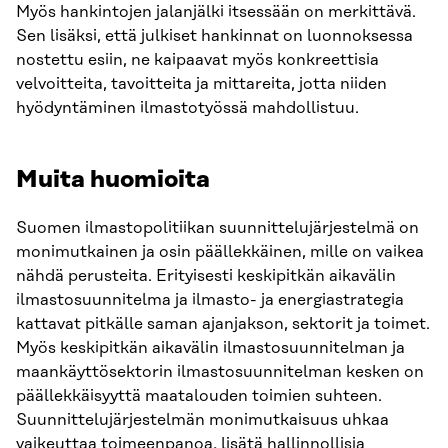
Myös hankintojen jalanjälki itsessään on merkittävä.
Sen lisäksi, että julkiset hankinnat on luonnoksessa
nostettu esiin, ne kaipaavat myös konkreettisia
velvoitteita, tavoitteita ja mittareita, jotta niiden
hyödyntäminen ilmastotyössä mahdollistuu.
Muita huomioita
Suomen ilmastopolitiikan suunnittelujärjestelmä on
monimutkainen ja osin päällekkäinen, mille on vaikea
nähdä perusteita. Erityisesti keskipitkän aikavälin
ilmastosuunnitelma ja ilmasto- ja energiastrategia
kattavat pitkälle saman ajanjakson, sektorit ja toimet.
Myös keskipitkän aikavälin ilmastosuunnitelman ja
maankäyttösektorin ilmastosuunnitelman kesken on
päällekkäisyyttä maatalouden toimien suhteen.
Suunnittelujärjestelmän monimutkaisuus uhkaa
vaikeuttaa toimeenpanoa, lisätä hallinnollisia