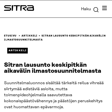
Siirry
Valik
Haku
suoraan
Sitra
sisältöön
↓
ETUSIVU
ARTIKKELI
SITRAN LAUSUNTO KESKIPITKÄN AIKAVÄLIN
ILMASTOSUUNNITELMASTA
ARTIKKELI
Sitran lausunto keskipitkän
aikavälin ilmastosuunnitelmasta
Suunnitelmaluonnos sisältää tärkeitä reilua vihreää
siirtymää edistäviä asioita, mutta
toimenpideohjelmalla saavutettava
kokonaispäästövähennys ja päästöjen peruskehitys
ovat huomattavan epävarmoja.