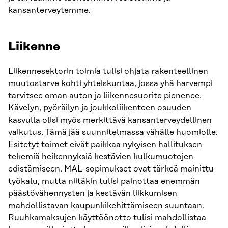
kansanterveytemme.
Liikenne
Liikennesektorin toimia tulisi ohjata rakenteellinen
muutostarve kohti yhteiskuntaa, jossa yhä harvempi
tarvitsee oman auton ja liikennesuorite pienenee.
Kävelyn, pyöräilyn ja joukkoliikenteen osuuden
kasvulla olisi myös merkittävä kansanterveydellinen
vaikutus. Tämä jää suunnitelmassa vähälle huomiolle.
Esitetyt toimet eivät paikkaa nykyisen hallituksen
tekemiä heikennyksiä kestävien kulkumuotojen
edistämiseen. MAL-sopimukset ovat tärkeä mainittu
työkalu, mutta niitäkin tulisi painottaa enemmän
päästövähennysten ja kestävän liikkumisen
mahdollistavan kaupunkikehittämiseen suuntaan.
Ruuhkamaksujen käyttöönotto tulisi mahdollistaa