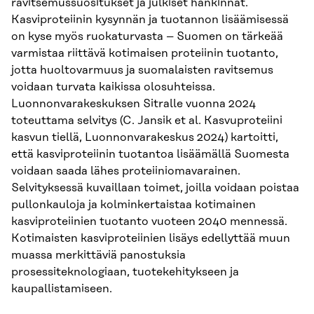
ravitsemussuositukset ja julkiset hankinnat.
Kasviproteiinin kysynnän ja tuotannon lisäämisessä
on kyse myös ruokaturvasta – Suomen on tärkeää
varmistaa riittävä kotimaisen proteiinin tuotanto,
jotta huoltovarmuus ja suomalaisten ravitsemus
voidaan turvata kaikissa olosuhteissa.
Luonnonvarakeskuksen Sitralle vuonna 2024
toteuttama selvitys (C. Jansik et al. Kasvuproteiini
kasvun tiellä, Luonnonvarakeskus 2024) kartoitti,
että kasviproteiinin tuotantoa lisäämällä Suomesta
voidaan saada lähes proteiiniomavarainen.
Selvityksessä kuvaillaan toimet, joilla voidaan poistaa
pullonkauloja ja kolminkertaistaa kotimainen
kasviproteiinien tuotanto vuoteen 2040 mennessä.
Kotimaisten kasviproteiinien lisäys edellyttää muun
muassa merkittäviä panostuksia
prosessiteknologiaan, tuotekehitykseen ja
kaupallistamiseen.