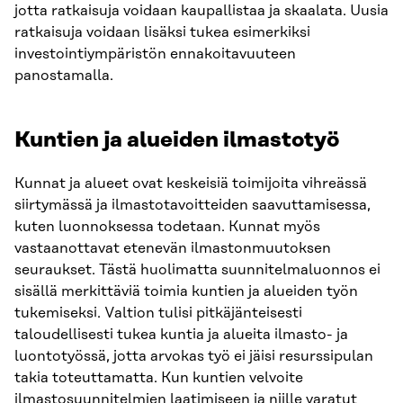
jotta ratkaisuja voidaan kaupallistaa ja skaalata. Uusia
ratkaisuja voidaan lisäksi tukea esimerkiksi
investointiympäristön ennakoitavuuteen
panostamalla.
Kuntien ja alueiden ilmastotyö
Kunnat ja alueet ovat keskeisiä toimijoita vihreässä
siirtymässä ja ilmastotavoitteiden saavuttamisessa,
kuten luonnoksessa todetaan. Kunnat myös
vastaanottavat etenevän ilmastonmuutoksen
seuraukset. Tästä huolimatta suunnitelmaluonnos ei
sisällä merkittäviä toimia kuntien ja alueiden työn
tukemiseksi. Valtion tulisi pitkäjänteisesti
taloudellisesti tukea kuntia ja alueita ilmasto- ja
luontotyössä, jotta arvokas työ ei jäisi resurssipulan
takia toteuttamatta. Kun kuntien velvoite
ilmastosuunnitelmien laatimiseen ja niille varatut