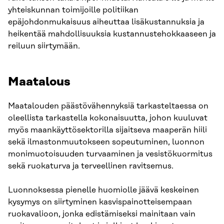
yhteiskunnan toimijoille politiikan
epäjohdonmukaisuus aiheuttaa lisäkustannuksia ja
heikentää mahdollisuuksia kustannustehokkaaseen ja
reiluun siirtymään.
Maatalous
Maatalouden päästövähennyksiä tarkasteltaessa on
oleellista tarkastella kokonaisuutta, johon kuuluvat
myös maankäyttösektorilla sijaitseva maaperän hiili
sekä ilmastonmuutokseen sopeutuminen, luonnon
monimuotoisuuden turvaaminen ja vesistökuormitus
sekä ruokaturva ja terveellinen ravitsemus.
Luonnoksessa pienelle huomiolle jäävä keskeinen
kysymys on siirtyminen kasvispainotteisempaan
ruokavalioon, jonka edistämiseksi mainitaan vain