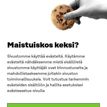
JULKAISU
Katsaus toimiin ja ohjauskeinoihin metsien
kestävyystavoitteiden saavuttamiseksi
2026
Maistuiskos keksi?
Sivustomme käyttää evästeitä. Käytämme
evästeitä nähdäksemme mistä sisällöistä
sivustomme käyttäjät ovat kiinnostuneita ja
mahdollistaaksemme joitakin sivuston
toiminnallisuuksia. Voit tutustua tarkemmin
evästeiden sisältöön ja hallita asetuksiasi
evästeasetus-sivulla