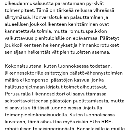
oikeudenmukaisuutta parantamaan pyrkivät
toimenpiteet. Tämä on tärkeää reilussa vihreässä
siirtymässä. Konversiotukien palauttaminen ja
alueellisen joukkoliikenteen kehittäminen ovat
kannatettavia toimia, mutta romutuspalkkion
vaikuttavuus pienituloisille on epävarmaa. Päätetyt
joukkoliikenteen heikennykset ja hinnankorotukset
sen sijaan heikentäisivät pienituloisten asemaa.
Kokonaisuutena, kuten luonnoksessa todetaan,
liikennesektorille esitettyjen päästövähennystoimien
määrä ei kompensoi päästöjen kasvua, jonka
hallitusohjelmaan kirjatut toimet aiheuttavat.
Perusuralla liikennesektori oli saavuttamassa
sektoritavoitteensa päästöjen puolittamisesta, mutta
ei saavuta sitä tässä luonnoksessa linjatulla
toimenpidekokonaisuudella. Kuten luonnoksessa
kuvataan, tämä aiheuttaa myös riskin EU:n RRF-
rahoituksen takaisinperinnästä. Kansalaisille ja muille