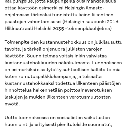
kaupungeille, jotta kaupungeilla olisi mahdollisuus
ottaa käyttöön esimerkiksi Helsingin ilmasto-
ohjelmassa tärkeäksi tunnistettu keino liikenteen
päästöjen vähentämiseksi (Helsingin kaupunki 2018:
Hiilineutraali Helsinki 2035 -toimenpideohjelma).
Toimenpiteiden kustannustehokkuus on julkilausuttu
tavoite, ja tärkeä ohjenuora julkisten varojen
käyttöön. Suunnitelmaa voitaisiinkin vahvistaa
kustannustehokkuuden näkökulmasta. Luonnokseen
on esimerkiksi sisällytetty suhteellisen kalliita toimia
kuten romutuspalkkiokampanja, ja toisaalta
kustannustehokkaaksi todettua liikenteen päästöjen
hinnoittelua heikennetään polttoaineverotuksen
laskujen ja muiden liikenteen verotusmuutosten
myötä.
Uutta luonnoksessa on sosiaalisten vaikutusten
huomiointi ja erityisesti pienituloisille suunnatut,