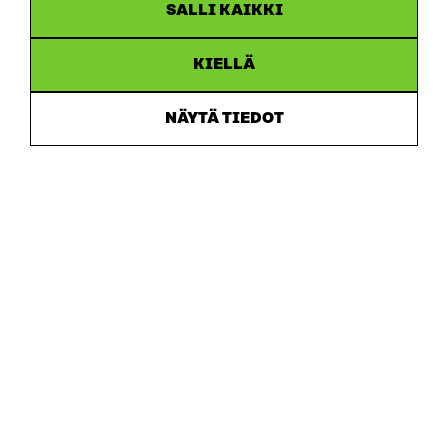
SALLI KAIKKI
KIELLÄ
Sitra
NÄYTÄ TIEDOT
OSOITE
Itämerenkatu 11-13, PL 160,
00181 Helsinki
Saapumisohjeet
Y-TUNNUS
0202132-3
PUHELIN
+358 294 618 991
SÄHKÖPOSTI
etunimi.sukunimi@sitra.fi
sitra@sitra.fi