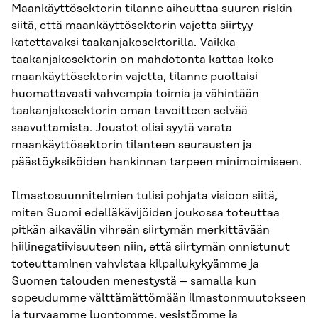
Maankäyttösektorin tilanne aiheuttaa suuren riskin
siitä, että maankäyttösektorin vajetta siirtyy
katettavaksi taakanjakosektorilla. Vaikka
taakanjakosektorin on mahdotonta kattaa koko
maankäyttösektorin vajetta, tilanne puoltaisi
huomattavasti vahvempia toimia ja vähintään
taakanjakosektorin oman tavoitteen selvää
saavuttamista. Joustot olisi syytä varata
maankäyttösektorin tilanteen seurausten ja
päästöyksiköiden hankinnan tarpeen minimoimiseen.
Ilmastosuunnitelmien tulisi pohjata visioon siitä,
miten Suomi edelläkävijöiden joukossa toteuttaa
pitkän aikavälin vihreän siirtymän merkittävään
hiilinegatiivisuuteen niin, että siirtymän onnistunut
toteuttaminen vahvistaa kilpailukykyämme ja
Suomen talouden menestystä – samalla kun
sopeudumme välttämättömään ilmastonmuutokseen
ja turvaamme luontomme, vesistömme ja