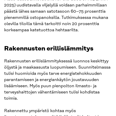
2025) uudistavalla viljelyllä voidaan parhaimmillaan
päästä lähes samaan satotasoon 60–75 prosenttia
pienemmillä ostopanoksilla. Tutkimuksessa mukana
olevilla tiloilla tämä tarkoitti noin 20 prosenttia
korkeampaa katetuottoa hehtaarilta.
Rakennusten erillislämmitys
Rakennusten erillislämmityksessä luonnos keskittyy
öljystä ja maakaasusta luopumiseen. Suunnitelmassa
tulisi huomioida myös tarve energiatehokkuuden
parantamiseen ja energiankäytön joustavuuden
lisäämiseen. Myös puun pienpolton ilmasto- ja
terveyshaittojen vähentämiseen tulisi kohdistaa
toimia.
Rakennettu ympäristö kohtaa myös