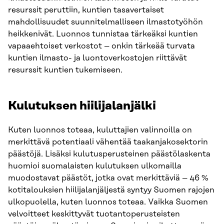
resurssit peruttiin, kuntien tasavertaiset
mahdollisuudet suunnitelmalliseen ilmastotyöhön
heikkenivät. Luonnos tunnistaa tärkeäksi kuntien
vapaaehtoiset verkostot – onkin tärkeää turvata
kuntien ilmasto- ja luontoverkostojen riittävät
resurssit kuntien tukemiseen.
Kulutuksen hiilijalanjälki
Kuten luonnos toteaa, kuluttajien valinnoilla on
merkittävä potentiaali vähentää taakanjakosektorin
päästöjä. Lisäksi kulutusperusteinen päästölaskenta
huomioi suomalaisten kulutuksen ulkomailla
muodostavat päästöt, jotka ovat merkittäviä – 46 %
kotitalouksien hiilijalanjäljestä syntyy Suomen rajojen
ulkopuolella, kuten luonnos toteaa. Vaikka Suomen
velvoitteet keskittyvät tuotantoperusteisten