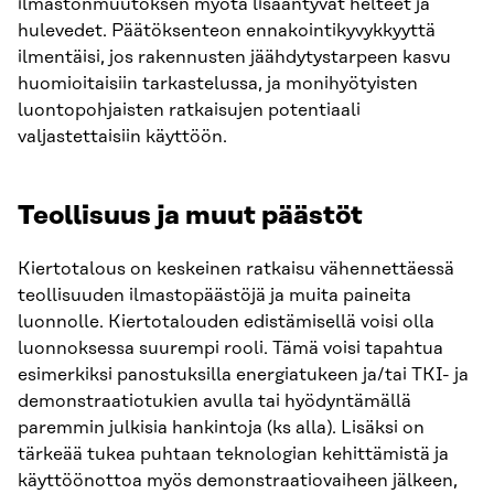
ilmastonmuutoksen myötä lisääntyvät helteet ja
hulevedet. Päätöksenteon ennakointikyvykkyyttä
ilmentäisi, jos rakennusten jäähdytystarpeen kasvu
huomioitaisiin tarkastelussa, ja monihyötyisten
luontopohjaisten ratkaisujen potentiaali
valjastettaisiin käyttöön.
Teollisuus ja muut päästöt
Kiertotalous on keskeinen ratkaisu vähennettäessä
teollisuuden ilmastopäästöjä ja muita paineita
luonnolle. Kiertotalouden edistämisellä voisi olla
luonnoksessa suurempi rooli. Tämä voisi tapahtua
esimerkiksi panostuksilla energiatukeen ja/tai TKI- ja
demonstraatiotukien avulla tai hyödyntämällä
paremmin julkisia hankintoja (ks alla). Lisäksi on
tärkeää tukea puhtaan teknologian kehittämistä ja
käyttöönottoa myös demonstraatiovaiheen jälkeen,