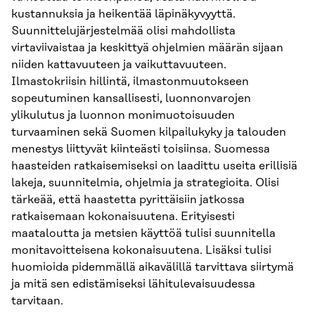
kustannuksia ja heikentää läpinäkyvyyttä.
Suunnittelujärjestelmää olisi mahdollista
virtaviivaistaa ja keskittyä ohjelmien määrän sijaan
niiden kattavuuteen ja vaikuttavuuteen.
Ilmastokriisin hillintä, ilmastonmuutokseen
sopeutuminen kansallisesti, luonnonvarojen
ylikulutus ja luonnon monimuotoisuuden
turvaaminen sekä Suomen kilpailukyky ja talouden
menestys liittyvät kiinteästi toisiinsa. Suomessa
haasteiden ratkaisemiseksi on laadittu useita erillisiä
lakeja, suunnitelmia, ohjelmia ja strategioita. Olisi
tärkeää, että haastetta pyrittäisiin jatkossa
ratkaisemaan kokonaisuutena. Erityisesti
maataloutta ja metsien käyttöä tulisi suunnitella
monitavoitteisena kokonaisuutena. Lisäksi tulisi
huomioida pidemmällä aikavälillä tarvittava siirtymä
ja mitä sen edistämiseksi lähitulevaisuudessa
tarvitaan.