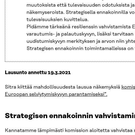
muutoksista
että
tulevaisuuden
odotuksista
ja
näkemyseroista
.
Strategisell
a
e
nnakoin
nilla
vo
tulevaisuuksien
kuvittelu
a
.
Pidämme tärkeänä resilienssin vahvistamista
E
varautumis- ja palautuskyvyn, lisäksi tarvitaa
uudistumiskyvyn merkityksen ja arvon niin yht
Strategisen ennakoinnin toimintamall
eissa on
Lausunto annettu 19.3.2021
Sitra kiittää mahdollisuudesta lausua
näkemyks
iä
k
omis
Euroopan selviytymiskyvyn parantamiseksi”.
Strategisen ennakoinnin vahvistam
Kannatamme lämpimästi
k
omissio
n aloitetta
vahvistaa