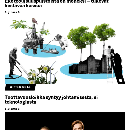
Ekoteollisuuspuistoista on moneksi – tukevat
kestävää kasvua
6.7.2026
ARTIKKELI
Tuottavuusloikka syntyy johtamisesta, ei
teknologiasta
1.7.2026