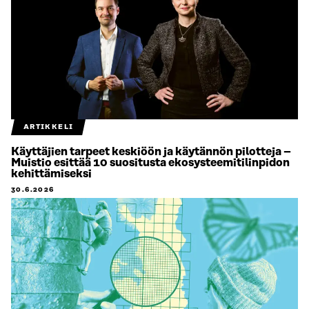
ARTIKKELI
Käyttäjien tarpeet keskiöön ja käytännön pilotteja –
Muistio esittää 10 suositusta ekosysteemitilinpidon
kehittämiseksi
30.6.2026