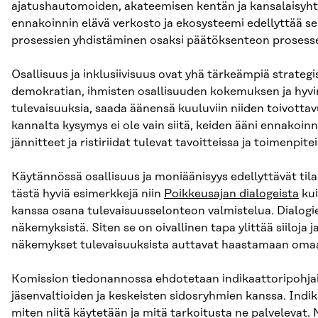
ajatushautomoiden, akateemisen kentän ja kansalaisyh
ennakoinnin elävä verkosto ja ekosysteemi edellyttää se
prosessien yhdistäminen osaksi päätöksenteon prosessej
Osallisuus ja inklusiivisuus ovat yhä tärkeämpiä strateg
demokratian, ihmisten osallisuuden kokemuksen ja hyvinv
tulevaisuuksia, saada äänensä kuuluviin niiden toivotta
kannalta kysymys ei ole vain siitä, keiden ääni ennakoinni
jännitteet ja ristiriidat tulevat tavoitteissa ja toimenpit
Käytännössä osallisuus ja moniäänisyys edellyttävät ti
tästä hyviä esimerkkejä niin
Poikkeusajan dialogeista
kui
kanssa osana tulevaisuusselonteon valmistelua. Dialogie
näkemyksistä. Siten se on oivallinen tapa ylittää siiloja j
näkemykset tulevaisuuksista auttavat haastamaan omaa a
Komission tiedonannossa ehdotetaan indikaattoripohjaist
jäsenvaltioiden ja keskeisten sidosryhmien kanssa. Indik
miten niitä käytetään ja mitä tarkoitusta ne palvelevat