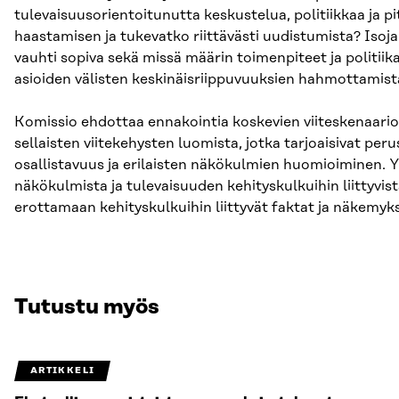
tulevaisuusorientoitunutta keskustelua, politiikkaa ja p
haastamisen ja tukevatko riittävästi uudistumista? Isoja
vauhti sopiva sekä missä määrin toimenpiteet ja politii
asioiden välisten keskinäisriippuvuuksien hahmottamist
Komissio ehdottaa ennakointia koskevien viiteskenaario
sellaisten viitekehysten luomista, jotka tarjoaisivat peru
osallistavuus ja erilaisten näkökulmien huomioiminen. Y
näkökulmista ja tulevaisuuden kehityskulkuihin liittyvist
erottamaan kehityskulkuihin liittyvät faktat ja näkemykse
Tutustu myös
ARTIKKELI