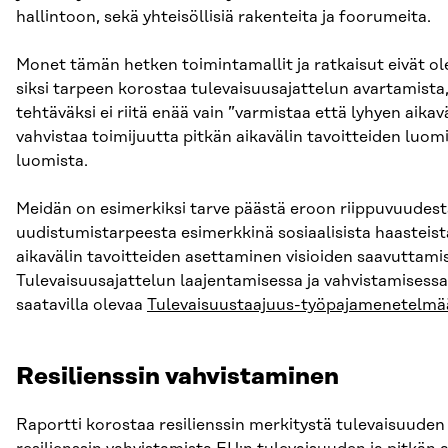
hallintoon, sekä yhteisöllisiä rakenteita ja foorumeita.
Monet tämän hetken toimintamallit ja ratkaisut eivät ol
siksi tarpeen korostaa tulevaisuusajattelun avartamista
tehtäväksi ei riitä enää vain ”varmistaa että lyhyen aika
vahvistaa toimijuutta pitkän aikavälin tavoitteiden luo
luomista.
Meidän on esimerkiksi tarve päästä eroon riippuvuudesta
uudistumistarpeesta esimerkkinä sosiaalisista haasteista
aikavälin tavoitteiden asettaminen visioiden saavuttamise
Tulevaisuusajattelun laajentamisessa ja vahvistamisess
saatavilla olevaa
Tulevaisuustaajuus-työpajamenetelmä
Resilienssin vahvistaminen
Raportti korostaa resilienssin merkitystä tulevaisuude