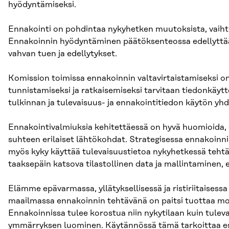
hyödyntämiseksi
.
Ennakointi on pohdintaa nykyhetken muutoksista, vaihtoeh
Ennakoinnin hyödyntäminen päätöksenteossa edellyttää s
vahvan tuen ja edellytykset.
Komission toimissa ennakoinnin valtavirtaistamiseksi on
tunnistamiseksi ja ratkaisemiseksi tarvitaan tiedonkäyt
tulkinnan ja tulevaisuus- ja ennakointitiedon käytön yh
Ennakointivalmiuksia kehitettäessä on hyvä huomioida, 
suhteen erilaiset lähtökohdat. Strategisessa ennakoinn
myös kyky käyttää tulevaisuustietoa nykyhetkessä teht
taaksepäin katsova tilastollinen data ja mallintaminen, ei
Elämme epävarmassa, yllätyksellisessä ja ristiriitaisess
maailmassa ennakoinnin tehtävänä on paitsi tuottaa moni
Ennakoinnissa tulee korostua niin nykytilaan kuin tuleva
ymmärryksen luominen. Käytännössä tämä tarkoittaa e