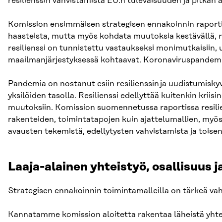
resilienssin vahvistamista EU:n tulevaisuuden ja pitkän 
Komission ensimmäisen strategisen ennakoinnin raporti
haasteista, mutta myös kohdata muutoksia kestävällä, rei
resilienssi on tunnistettu vastaukseksi monimutkaisiin, use
maailmanjärjestyksessä kohtaavat. Koronaviruspandemia 
Pandemia on nostanut esiin resilienssin ja uudistumisky
yksilöiden tasolla. Resilienssi edellyttää kuitenkin kri
muutoksiin. Komission suomennetussa raportissa resilien
rakenteiden, toimintatapojen kuin ajattelumallien, myös 
avausten tekemistä, edellytysten vahvistamista ja toisen
Laaja-alainen yhteistyö, osallisuus 
Strategisen ennakoinnin toimintamalleilla on tärkeä vahv
Kannatamme komission aloitetta rakentaa läheistä yhtei