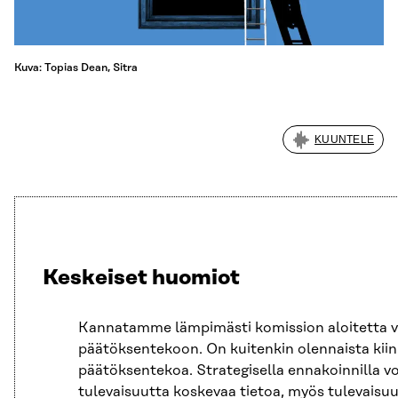
Kuva: Topias Dean, Sitra
KUUNTELE
Keskeiset huomiot
Kannatamme lämpimästi
k
omissio
n aloitetta
päätöksentekoon.
On kuitenkin
olennaista
kii
päätöksentekoa
.
Strategisella ennakoinnilla
v
tulevaisuutta
koskeva
a
tie
toa,
myös
tulevaisuu