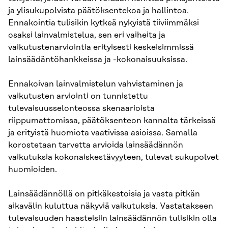
ja ylisukupolvista päätöksentekoa ja hallintoa.
Ennakointia tulisikin kytkeä nykyistä tiiviimmäksi
osaksi lainvalmistelua, sen eri vaiheita ja
vaikutustenarviointia erityisesti keskeisimmissä
lainsäädäntöhankkeissa ja -kokonaisuuksissa.
Ennakoivan lainvalmistelun vahvistaminen ja
vaikutusten arviointi on tunnistettu
tulevaisuusselonteossa skenaarioista
riippumattomissa, päätöksenteon kannalta tärkeissä
ja erityistä huomiota vaativissa asioissa. Samalla
korostetaan tarvetta arvioida lainsäädännön
vaikutuksia kokonaiskestävyyteen, tulevat sukupolvet
huomioiden.
Lainsäädännöllä on pitkäkestoisia ja vasta pitkän
aikavälin kuluttua näkyviä vaikutuksia. Vastatakseen
tulevaisuuden haasteisiin lainsäädännön tulisikin olla