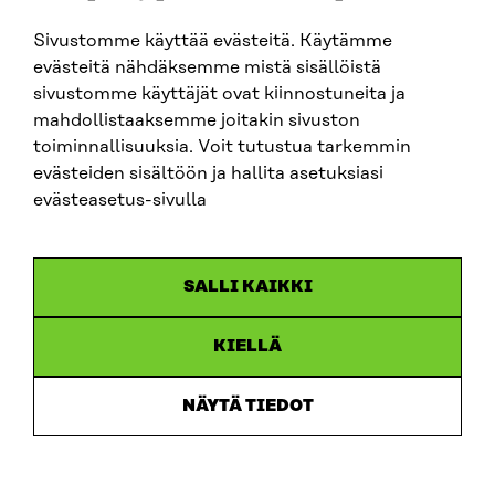
Sivustomme käyttää evästeitä. Käytämme
evästeitä nähdäksemme mistä sisällöistä
sivustomme käyttäjät ovat kiinnostuneita ja
mahdollistaaksemme joitakin sivuston
ARTIKKELI
toiminnallisuuksia. Voit tutustua tarkemmin
evästeiden sisältöön ja hallita asetuksiasi
China shock 2.0 – Eurooppa havahtuu liian hitaasti
Kiinan järjestelmävaltaan
evästeasetus-sivulla
25.6.2026
SALLI KAIKKI
KIELLÄ
NÄYTÄ TIEDOT