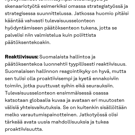
skenaariotyötä esimerkiksi omassa strategiatyössä ja
strategisessa suunnittelussa. Jatkossa huomio pitäisi
kääntää vahvasti tulevaisuusselonteon
hyödyntämiseen päätöksenteon tukena, jotta se
palvelisi niin valmistelua kuin poliittista
päätöksentekoakin.
Reaktiivisuus:
Suomalaista hallintoa ja
päätöksentekoa luonnehtii tyypillisesti reaktiivisuus.
Suomalaisen hallinnon reagointikyky on hyvä, mutta
sen tulisi olla proaktiivisempi ja kyetä ennakoiviin
toimiin, jotka puuttuvat syihin eikä seurauksiin.
Tulevaisuusselonteon ensimmäisessä osassa
katsotaan globaalia kuvaa ja avataan eri muutosten
välisiä yhteisvaikutuksia. Se on kuitenkin sisällöltään
melko varautumispainotteinen. Jatkotyössä olisi
tärkeää avata uusia mahdollisuuksia ja tukea
proaktiivisuutta.