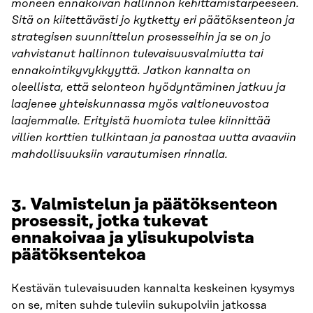
moneen ennakoivan hallinnon kehittämistarpeeseen.
Sitä on kiitettävästi jo kytketty eri päätöksenteon ja
strategisen suunnittelun prosesseihin ja se on jo
vahvistanut hallinnon tulevaisuusvalmiutta tai
ennakointikyvykkyyttä. Jatkon kannalta on
oleellista, että selonteon hyödyntäminen jatkuu ja
laajenee yhteiskunnassa myös valtioneuvostoa
laajemmalle. Erityistä huomiota tulee kiinnittää
villien korttien tulkintaan ja panostaa uutta avaaviin
mahdollisuuksiin varautumisen rinnalla.
3.
Valmistelun ja päätöksenteon
prosessit, jotka tukevat
ennakoivaa ja ylisukupolvista
päätöksentekoa
Kestävän tulevaisuuden kannalta keskeinen kysymys
on se, miten suhde tuleviin sukupolviin jatkossa