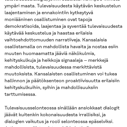
ympäri maata. Tulevaisuudesta käytävän keskustelun
laajentaminen ja ennakointiin kytkeytyvä
moniääninen osallistuminen ovat tapoja
demokratisoida, laajentaa ja syventää tulevaisuudesta
käytävää keskustelua ja haastaa erilaisia
vaihtoehdottomuuden narratiiveja. Kansalaisia
osallistamalla on mahdollista havaita ja nostaa esiin
muuten huomaamatta jääviä näkökulmia,
kehityskulkuja ja heikkoja signaaleja – merkkejä
mahdollisista, tulevaisuudessa merkittävistä
muutoksista. Kansalaisten osallistuminen voi tukea
hallinnon ja päätöksenteon proaktiivisuutta erilaisiin
kehityskulkuihin, syihin ja mahdollisuuksiin
tarttumisessa.
Tulevaisuusselonteossa sinällään ansiokkaat dialogit
jäävät kuitenkin kokonaisuudesta irrallisiksi, ja
dialogien vaikutus ja rooli selonteossa epäselviksi.