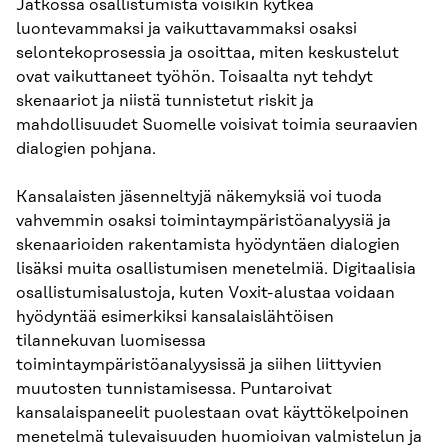
Jatkossa osallistumista voisikin kytkeä
luontevammaksi ja vaikuttavammaksi osaksi
selontekoprosessia ja osoittaa, miten keskustelut
ovat vaikuttaneet työhön. Toisaalta nyt tehdyt
skenaariot ja niistä tunnistetut riskit ja
mahdollisuudet Suomelle voisivat toimia seuraavien
dialogien pohjana.
Kansalaisten jäsenneltyjä näkemyksiä voi tuoda
vahvemmin osaksi toimintaympäristöanalyysiä ja
skenaarioiden rakentamista hyödyntäen dialogien
lisäksi muita osallistumisen menetelmiä. Digitaalisia
osallistumisalustoja, kuten Voxit-alustaa voidaan
hyödyntää esimerkiksi kansalaislähtöisen
tilannekuvan luomisessa
toimintaympäristöanalyysissä ja siihen liittyvien
muutosten tunnistamisessa. Puntaroivat
kansalaispaneelit puolestaan ovat käyttökelpoinen
menetelmä tulevaisuuden huomioivan valmistelun ja