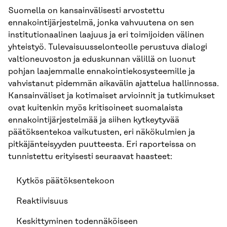
Suomella on kansainvälisesti arvostettu
ennakointijärjestelmä, jonka vahvuutena on sen
institutionaalinen laajuus ja eri toimijoiden välinen
yhteistyö. Tulevaisuusselonteolle perustuva dialogi
valtioneuvoston ja eduskunnan välillä on luonut
pohjan laajemmalle ennakointiekosysteemille ja
vahvistanut pidemmän aikavälin ajattelua hallinnossa.
Kansainväliset ja kotimaiset arvioinnit ja tutkimukset
ovat kuitenkin myös kritisoineet suomalaista
ennakointijärjestelmää ja siihen kytkeytyvää
päätöksentekoa vaikutusten, eri näkökulmien ja
pitkäjänteisyyden puutteesta. Eri raporteissa on
tunnistettu erityisesti seuraavat haasteet:
Kytkös päätöksentekoon
Reaktiivisuus
Keskittyminen todennäköiseen