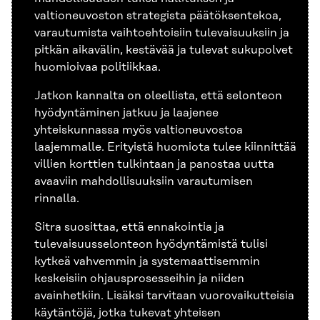
valtioneuvoston strategista päätöksentekoa,
varautumista vaihtoehtoisiin tulevaisuuksiin ja
pitkän aikavälin, kestävää ja tulevat sukupolvet
huomioivaa politiikkaa.
Jatkon kannalta on oleellista, että selonteon
hyödyntäminen jatkuu ja laajenee
yhteiskunnassa myös valtioneuvostoa
laajemmalle. Erityistä huomiota tulee kiinnittää
villien korttien tulkintaan ja panostaa uutta
avaaviin mahdollisuuksiin varautumisen
rinnalla.
Sitra suosittaa, että ennakointia ja
tulevaisuusselonteon hyödyntämistä tulisi
kytkeä vahvemmin ja systemaattisemmin
keskeisiin ohjausprosesseihin ja niiden
avainhetkiin. Lisäksi tarvitaan vuorovaikutteisia
käytäntöjä, jotka tukevat yhteisen