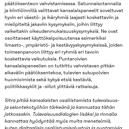
päätöksenteon vahvistamisessa. Satunnaisotannalla
ja kiintiöinnillä valittavat kansalaispaneelit soveltuvat
hyvin eri väestö- ja ikäryhmiä laajasti koskettaviin ja
mielipiteitä jakaviin kysymyksiin, joihin liittyy
vaikeitakin oikeudenmukaisuuskysymyksiä. Ne ovat
osoittaneet käyttökelpoisuutensa esimerkiksi
ilmasto-, ympäristö- ja kestävyyskysymyksissä, joiden
toimeenpanoon liittyy eri ryhmiä eri tavoin
koskettavia vaikutuksia. Puntaroivien
kansalaispaneelien on tutkittu vahvistavan pitkän
aikavälin päätöksentekoa, tulevien sukupolvien
huomioimista sekä kykyä etsiä kestäviä,
politiikkasyklit ja -siilot ylittäviä ratkaisuja.
Sitra pitää kansalaisten osallistamista tulevaisuus-
ja selontekotyöhön tärkeänä ja kannustaa tähän
jatkossakin. Tulevaisuusdialogien lisäksi ja rinnalla
kannattaa hyödyntää myös muita menetelmiä,
kuten digitaalisia osallistumisalustoja ja puntaroivia