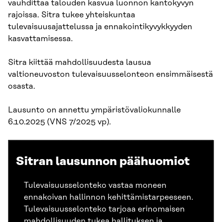
vauhdittaa talouden kasvua luonnon kantokyvyn
rajoissa. Sitra tukee yhteiskuntaa
tulevaisuusajattelussa ja ennakointikyvykkyyden
kasvattamisessa.
Sitra kiittää mahdollisuudesta lausua
valtioneuvoston tulevaisuusselonteon ensimmäisestä
osasta.
Lausunto on annettu ympäristövaliokunnalle
6.10.2025 (VNS 7/2025 vp).
Sitran lausunnon päähuomiot
Tulevaisuusselonteko vastaa moneen
ennakoivan hallinnon kehittämistarpeeseen.
Tulevaisuusselonteko tarjoaa erinomaisen
mahdollisuuden tukea hallituksen ja