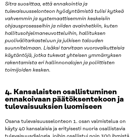
Sitra suosittaa, että ennakointia ja
tulevaisuusselonteon hyödyntämistä tulisi kytkeä
vahvemmin ja systemaattisemmin keskeisiin
ohjausprosesseihin ja niiden avainhetkiin, kuten
hallitusohjelmaneuvotteluihin, hallituksen
puolivälitarkasteluun ja julkisen talouden
suunnitelmaan. Lisäksi tarvitaan vuorovaikutteisia
käytäntöjä, jotka tukevat yhteisen ymmärryksen
rakentamista eri hallinnonalojen ja poliittisten
toimijoiden kesken.
4.
Kansalaisten osallistuminen
ennakoivaan päätöksentekoon ja
tulevaisuuksien luomiseen
Osana tulevaisuusselonteon 1. osan valmistelua on
käyty 40 kansalaisia ja erityisesti nuoria osallistavia
tulevaisuusdialogia, joihin osallistui noin 300 ihmistä