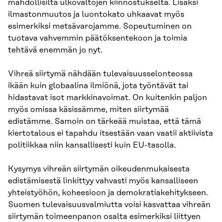
mahdollisilta ulkovaltojen kiinnostukselta. Lisäksi
ilmastonmuutos ja luontokato uhkaavat myös
esimerkiksi metsävarojamme. Sopeutuminen on
tuotava vahvemmin päätöksentekoon ja toimia
tehtävä enemmän jo nyt.
Vihreä siirtymä nähdään tulevaisuusselonteossa
ikään kuin globaalina ilmiönä, jota työntävät tai
hidastavat isot markkinavoimat. On kuitenkin paljon
myös omissa käsissämme, miten siirtymää
edistämme. Samoin on tärkeää muistaa, että tämä
kiertotalous ei tapahdu itsestään vaan vaatii aktiivista
politiikkaa niin kansallisesti kuin EU-tasolla.
Kysymys vihreän siirtymän oikeudenmukaisesta
edistämisestä linkittyy vahvasti myös kansalliseen
yhteistyöhön, koheesioon ja demokratiakehitykseen.
Suomen tulevaisuusvalmiutta voisi kasvattaa vihreän
siirtymän toimeenpanon osalta esimerkiksi liittyen