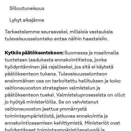
Siiloutuneisuus
Lyhyt aikajänne
Tarkastelemme seuraavaksi, millaisia vastauksia
tulevaisuusselonteko antaa näihin haasteisiin.
Kytkös päätöksentekoon:
Suomessa ja maailmalla
tuotetaan laadukasta ennakointitietoa, jonka
hyödyntäminen jää rajalliseksi, jos sitä ei käytetä
päätöksenteon tukena. Tulevaisuusselonteon
ensimmäinen osa on tarkoitettu hallituksen ja koko
valtioneuvoston strategisen valmistelun ja
päätöksenteon tueksi. Valmisteluprosessista on ollut
jo hyötyä ministeriöille. Se on vahvistanut
valtioneuvoston jaettua ymmärrystä
toimintaympäristöstä, jatkuvaa ennakointia ja
ennakointiosaamisen kehittymistä. Ministeriöt ovat
hyödyntäneet toimintaympäristöanalyysiä ja