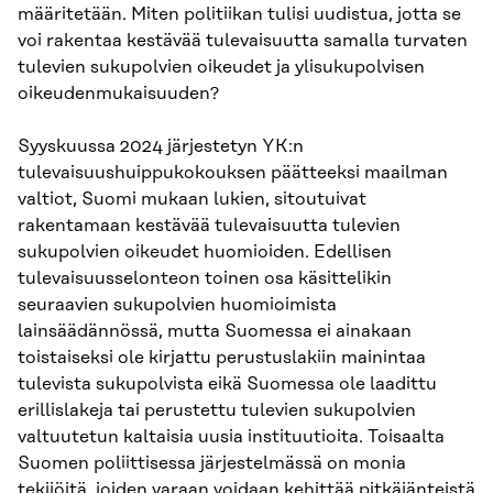
määritetään. Miten politiikan tulisi uudistua, jotta se
voi rakentaa kestävää tulevaisuutta samalla turvaten
tulevien sukupolvien oikeudet ja ylisukupolvisen
oikeudenmukaisuuden?
Syyskuussa 2024 järjestetyn YK:n
tulevaisuushuippukokouksen päätteeksi maailman
valtiot, Suomi mukaan lukien, sitoutuivat
rakentamaan kestävää tulevaisuutta tulevien
sukupolvien oikeudet huomioiden. Edellisen
tulevaisuusselonteon toinen osa käsittelikin
seuraavien sukupolvien huomioimista
lainsäädännössä, mutta Suomessa ei ainakaan
toistaiseksi ole kirjattu perustuslakiin mainintaa
tulevista sukupolvista eikä Suomessa ole laadittu
erillislakeja tai perustettu tulevien sukupolvien
valtuutetun kaltaisia uusia instituutioita. Toisaalta
Suomen poliittisessa järjestelmässä on monia
tekijöitä, joiden varaan voidaan kehittää pitkäjänteistä