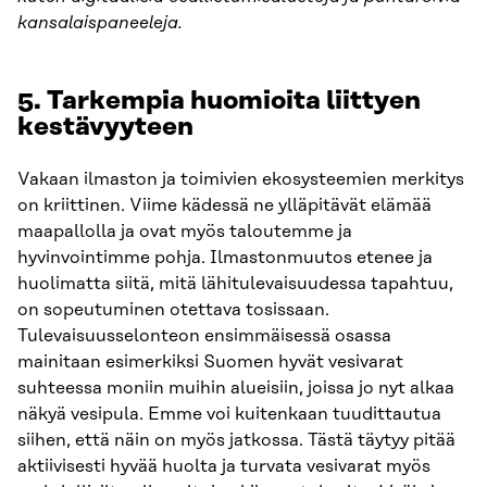
kansalaispaneeleja.
5.
Tarkempia huomioita liittyen
kestävyyteen
Vakaan ilmaston ja toimivien ekosysteemien merkitys
on kriittinen. Viime kädessä ne ylläpitävät elämää
maapallolla ja ovat myös taloutemme ja
hyvinvointimme pohja. Ilmastonmuutos etenee ja
huolimatta siitä, mitä lähitulevaisuudessa tapahtuu,
on sopeutuminen otettava tosissaan.
Tulevaisuusselonteon ensimmäisessä osassa
mainitaan esimerkiksi Suomen hyvät vesivarat
suhteessa moniin muihin alueisiin, joissa jo nyt alkaa
näkyä vesipula. Emme voi kuitenkaan tuudittautua
siihen, että näin on myös jatkossa. Tästä täytyy pitää
aktiivisesti hyvää huolta ja turvata vesivarat myös