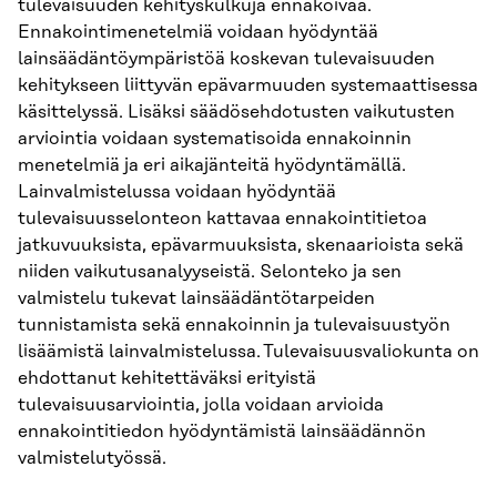
tulevaisuuden kehityskulkuja ennakoivaa.
Ennakointimenetelmiä voidaan hyödyntää
lainsäädäntöympäristöä koskevan tulevaisuuden
kehitykseen liittyvän epävarmuuden systemaattisessa
käsittelyssä. Lisäksi säädösehdotusten vaikutusten
arviointia voidaan systematisoida ennakoinnin
menetelmiä ja eri aikajänteitä hyödyntämällä.
Lainvalmistelussa voidaan hyödyntää
tulevaisuusselonteon kattavaa ennakointitietoa
jatkuvuuksista, epävarmuuksista, skenaarioista sekä
niiden vaikutusanalyyseistä. Selonteko ja sen
valmistelu tukevat lainsäädäntötarpeiden
tunnistamista sekä ennakoinnin ja tulevaisuustyön
lisäämistä lainvalmistelussa. Tulevaisuusvaliokunta on
ehdottanut kehitettäväksi erityistä
tulevaisuusarviointia, jolla voidaan arvioida
ennakointitiedon hyödyntämistä lainsäädännön
valmistelutyössä.