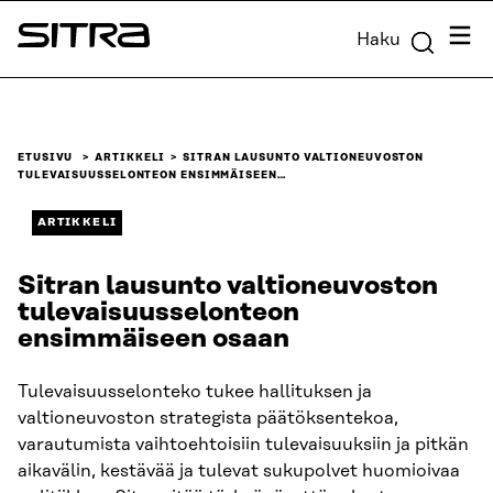
Siirry
Valik
Haku
suoraan
Sitra
sisältöön
↓
ETUSIVU
ARTIKKELI
​​SITRAN LAUSUNTO VALTIONEUVOSTON
TULEVAISUUSSELONTEON ENSIMMÄISEEN…
ARTIKKELI
​​Sitran lausunto valtioneuvoston
tulevaisuusselonteon
ensimmäiseen osaan
Tulevaisuusselonteko tukee hallituksen ja
valtioneuvoston strategista päätöksentekoa,
varautumista vaihtoehtoisiin tulevaisuuksiin ja pitkän
aikavälin, kestävää ja tulevat sukupolvet huomioivaa