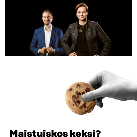
ARTIKKELI
Käyttäjien tarpeet keskiöön ja käytännön pilotteja –
Muistio esittää 10 suositusta ekosysteemitilinpidon
kehittämiseksi
30.6.2026
Maistuiskos keksi?