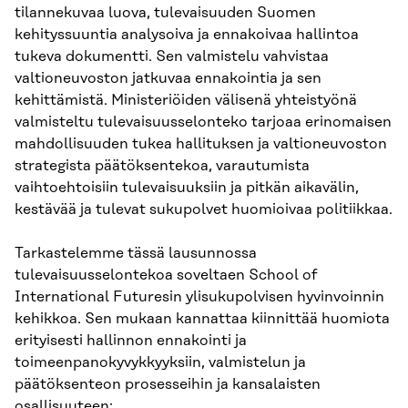
tilannekuvaa luova, tulevaisuuden Suomen
kehityssuuntia analysoiva ja ennakoivaa hallintoa
tukeva dokumentti. Sen valmistelu vahvistaa
valtioneuvoston jatkuvaa ennakointia ja sen
kehittämistä. Ministeriöiden välisenä yhteistyönä
valmisteltu tulevaisuusselonteko tarjoaa erinomaisen
mahdollisuuden tukea hallituksen ja valtioneuvoston
strategista päätöksentekoa, varautumista
vaihtoehtoisiin tulevaisuuksiin ja pitkän aikavälin,
kestävää ja tulevat sukupolvet huomioivaa politiikkaa.
Tarkastelemme tässä lausunnossa
tulevaisuusselontekoa soveltaen School of
International Futuresin ylisukupolvisen hyvinvoinnin
kehikkoa. Sen mukaan kannattaa kiinnittää huomiota
erityisesti hallinnon ennakointi ja
toimeenpanokyvykkyyksiin, valmistelun ja
päätöksenteon prosesseihin ja kansalaisten
osallisuuteen: