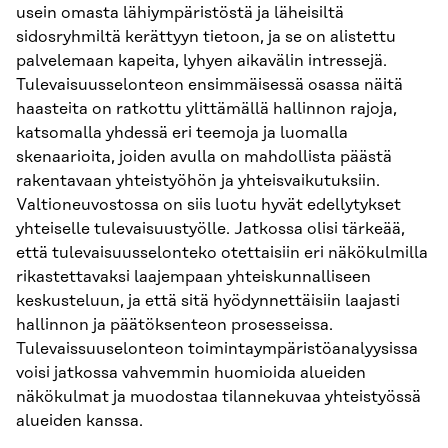
usein omasta lähiympäristöstä ja läheisiltä
sidosryhmiltä kerättyyn tietoon, ja se on alistettu
palvelemaan kapeita, lyhyen aikavälin intressejä.
Tulevaisuusselonteon ensimmäisessä osassa näitä
haasteita on ratkottu ylittämällä hallinnon rajoja,
katsomalla yhdessä eri teemoja ja luomalla
skenaarioita, joiden avulla on mahdollista päästä
rakentavaan yhteistyöhön ja yhteisvaikutuksiin.
Valtioneuvostossa on siis luotu hyvät edellytykset
yhteiselle tulevaisuustyölle. Jatkossa olisi tärkeää,
että tulevaisuusselonteko otettaisiin eri näkökulmilla
rikastettavaksi laajempaan yhteiskunnalliseen
keskusteluun, ja että sitä hyödynnettäisiin laajasti
hallinnon ja päätöksenteon prosesseissa.
Tulevaissuuselonteon toimintaympäristöanalyysissa
voisi jatkossa vahvemmin huomioida alueiden
näkökulmat ja muodostaa tilannekuvaa yhteistyössä
alueiden kanssa.