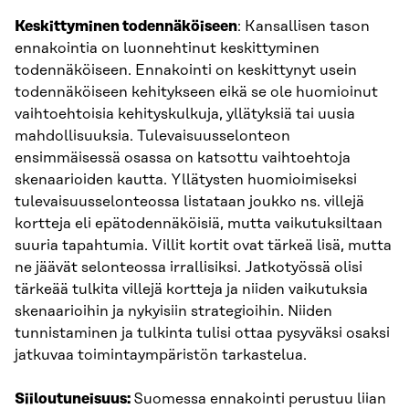
Keskittyminen todennäköiseen
: Kansallisen tason
ennakointia on luonnehtinut keskittyminen
todennäköiseen. Ennakointi on keskittynyt usein
todennäköiseen kehitykseen eikä se ole huomioinut
vaihtoehtoisia kehityskulkuja, yllätyksiä tai uusia
mahdollisuuksia. Tulevaisuusselonteon
ensimmäisessä osassa on katsottu vaihtoehtoja
skenaarioiden kautta. Yllätysten huomioimiseksi
tulevaisuusselonteossa listataan joukko ns. villejä
kortteja eli epätodennäköisiä, mutta vaikutuksiltaan
suuria tapahtumia. Villit kortit ovat tärkeä lisä, mutta
ne jäävät selonteossa irrallisiksi. Jatkotyössä olisi
tärkeää tulkita villejä kortteja ja niiden vaikutuksia
skenaarioihin ja nykyisiin strategioihin. Niiden
tunnistaminen ja tulkinta tulisi ottaa pysyväksi osaksi
jatkuvaa toimintaympäristön tarkastelua.
Siiloutuneisuus:
Suomessa ennakointi perustuu liian