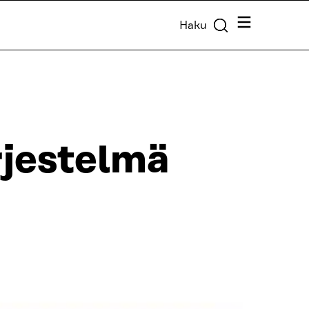
Valikko
Haku
rjestelmä