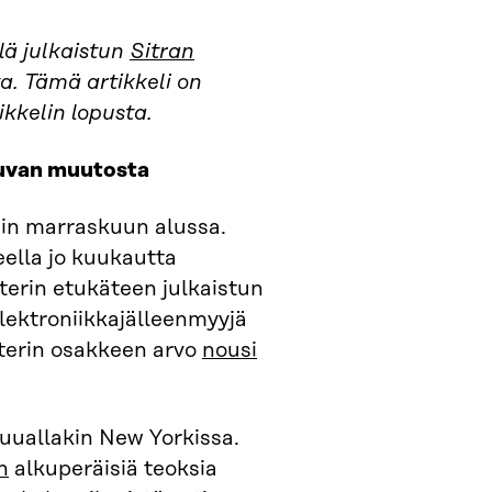
lä julkaistun
Sitran
ta. Tämä artikkeli on
tikkelin lopusta.
kuvan muutosta
siin marraskuun alussa.
eella jo kuukautta
tterin etukäteen julkaistun
ektroniikkajälleenmyyjä
erin osakkeen arvo
nousi
uuallakin New Yorkissa.
n
alkuperäisiä teoksia