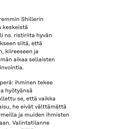
aremmin Shillerin
 keskeistä
ns. ristiriita hyvän
kseen siitä, että
, kiireeseen ja
mmän aikaa sellaisten
nvointia.
yperä: ihminen tekee
maa hyötyänsä
lettu se, että vaikka
kaisu, he eivät välttämättä
ormeilla ja muiden ihmisten
aan. Valintatilanne