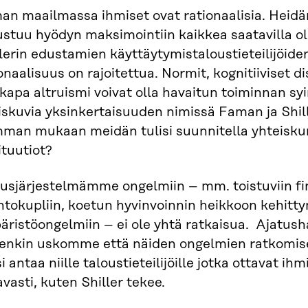
an maailmassa ihmiset ovat rationaalisia. Heid
stuu hyödyn maksimointiin kaikkea saatavilla ol
lerin edustamien käyttäytymistaloustieteilijöid
onaalisuus on rajoitettua. Normit, kognitiiviset d
kapa altruismi voivat olla havaitun toiminnan sy
skuvia yksinkertaisuuden nimissä Faman ja Shill
man mukaan meidän tulisi suunnitella yhteisk
ituutiot?
usjärjestelmämme ongelmiin – mm. toistuviin fin
tokupliin, koetun hyvinvoinnin heikkoon kehittym
äristöongelmiin – ei ole yhtä ratkaisua. Ajatus
tenkin uskomme että näiden ongelmien ratkomise
si antaa niille taloustieteilijöille jotka ottavat i
vasti, kuten Shiller tekee.