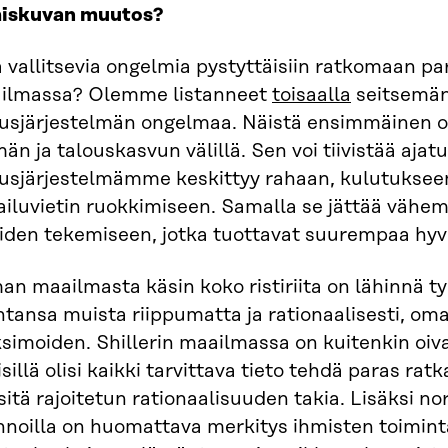
iskuvan muutos?
 vallitsevia ongelmia pystyttäisiin ratkomaan p
ilmassa? Olemme listanneet
toisaalla
seitsemän
usjärjestelmän ongelmaa. Näistä ensimmäinen oli 
än ja talouskasvun välillä. Sen voi tiivistää ajatu
ousjärjestelmämme keskittyy rahaan, kulutukseen
ailuvietin ruokkimiseen. Samalla se jättää vähe
iden tekemiseen, jotka tuottavat suurempaa hyvi
n maailmasta käsin koko ristiriita on lähinnä t
ntansa muista riippumatta ja rationaalisesti, o
imoiden. Shillerin maailmassa on kuitenkin oival
sillä olisi kaikki tarvittava tieto tehdä paras rat
sitä rajoitetun rationaalisuuden takia. Lisäksi n
nnoilla on huomattava merkitys ihmisten toimint