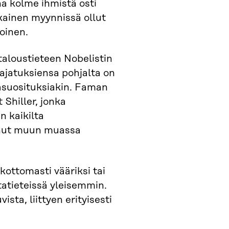
a kolme ihmistä osti
kainen myynnissä ollut
oinen.
taloustieteen Nobelistin
ajatuksiensa pohjalta on
kasuosituksiakin. Faman
Shiller, jonka
n kaikilta
kinut muun muassa
ottomasti vääriksi tai
tatieteissä yleisemmin.
sta, liittyen erityisesti