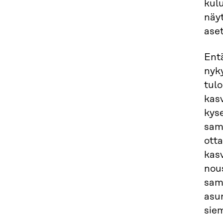
kul
näyt
ase
Ent
nyky
tulo
kasv
kys
sam
otta
kas
nou
sam
asu
sie