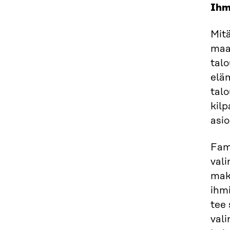
Ihm
Mitä
maa
talo
eläm
tal
kilp
asio
Fama
vali
maks
ihmi
tee 
vali