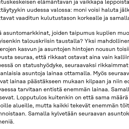
utuskeskeisen elämäntavan ja vaikkapa leppoista
täytyykin uudessa valossa: moni voisi haluta jä
ttavat vaaditun kulutustason korkealle ja samal
ä asuntomarkkinat, joiden taipumus kuplien mu
isenkin talouskriisin taustalla? Yksi mahdollin
erojen kasvun ja asuntojen hintojen nousun toisii
usta seuraa, että rikkaat ostavat aina vain kalli
eessä on statushyödyke, seuraavaksi rikkaimmat
anlaisia asuntoja lainaa ottamalla. Myös seura
vat lainaa päästäkseen mukaan kilpaan ja niin e
vaessa tarvitaan entistä enemmän lainaa. Samal
sevat. Lopputulos kuitenkin on että sama määr
oille alueille, mutta kaikki tekevät enemmän t
nnoistaan. Samalla kylvetään seuraavan asuntoku
meniä.