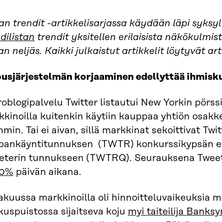
an trendit -artikkelisarjassa käydään läpi syksyl
dilistan
trendit yksitellen erilaisista näkökulmis
an neljäs. Kaikki julkaistut artikkelit löytyvät ar
ousjärjestelmän korjaaminen edellyttää ihmis
oblogipalvelu Twitter listautui New Yorkin pörs
kinoilla kuitenkin käytiin kauppaa yhtiön osakk
min. Tai ei aivan, sillä markkinat sekoittivat Twi
pankäyntitunnuksen (TWTR) konkurssikypsän el
eterin tunnukseen (TWTRQ). Seurauksena Tweet
00%
päivän aikana.
akuussa markkinoilla oli hinnoitteluvaikeuksia m
kuspuistossa sijaitseva koju
myi taiteilija Banksy