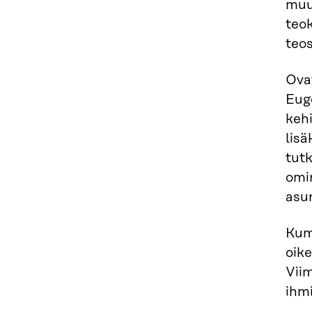
muu
teo
teos
Ova
Eug
kehi
lisä
tutk
omi
asun
Kum
oike
Viim
ihm