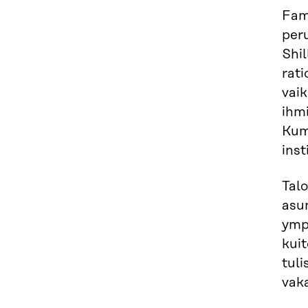
Fam
peru
Shil
rati
vaik
ihmi
Kum
inst
Talo
asun
ymp
kui
tuli
vaka