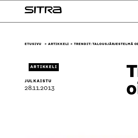
Siirry
Sitra
suoraan
sisältöön
↓
ETUSIVU
ARTIKKELI
TRENDIT: TALOUSJÄRJESTELMÄ O
T
ARTIKKELI
JULKAISTU
o
28.11.2013