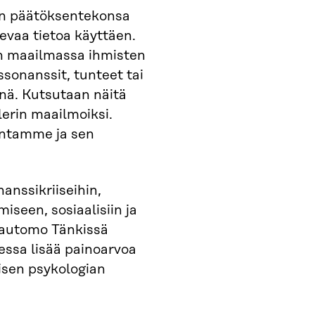
än päätöksentekonsa
evaa tietoa käyttäen.
en maailmassa ihmisten
issonanssit, tunteet tai
inä. Kutsutaan näitä
erin maailmoiksi.
untamme ja sen
anssikriiseihin,
iseen, sosiaalisiin ja
hautomo Tänkissä
ssa lisää painoarvoa
hmisen psykologian