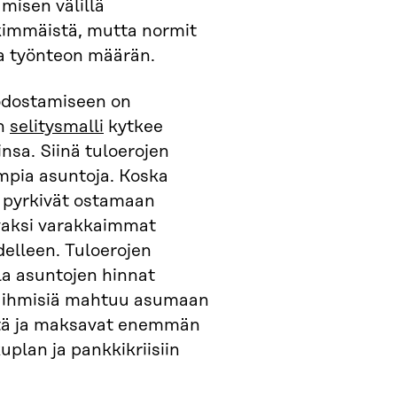
misen välillä
lkimmäistä, mutta normit
la työnteon määrän.
odostamiseen on
en
selitysmalli
kytkee
nsa. Siinä tuloerojen
impia asuntoja. Koska
 pyrkivät ostamaan
avaksi varakkaimmat
delleen. Tuloerojen
la asuntojen hinnat
ä ihmisiä mahtuu asumaan
öitä ja maksavat enemmän
plan ja pankkikriisiin