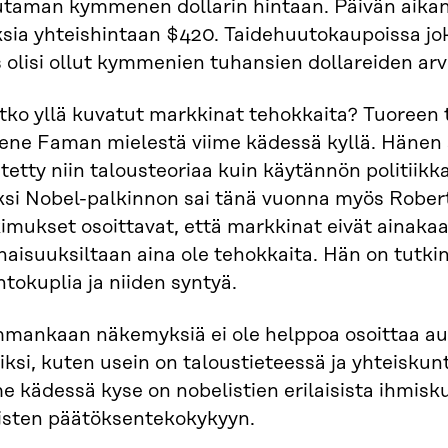
taman kymmenen dollarin hintaan. Päivän aikan
ksia yhteishintaan $420. Taidehuutokaupoissa jo
 olisi ollut kymmenien tuhansien dollareiden arv
tko yllä kuvatut markkinat tehokkaita? Tuoreen 
ene Faman mielestä viime kädessä kyllä. Hänen 
tetty niin talousteoriaa kuin käytännön politiik
ksi Nobel-palkinnon sai tänä vuonna myös Robert 
imukset osoittavat, että markkinat eivät ainakaa
naisuuksiltaan aina ole tehokkaita. Hän on tut
tokuplia ja niiden syntyä.
mankaan näkemyksiä ei ole helppoa osoittaa auk
iksi, kuten usein on taloustieteessä ja yhteiskun
e kädessä kyse on nobelistien erilaisista ihmiskuvi
isten päätöksentekokykyyn.