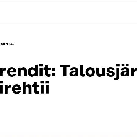
IREHTII
rendit: Talousjä
irehtii