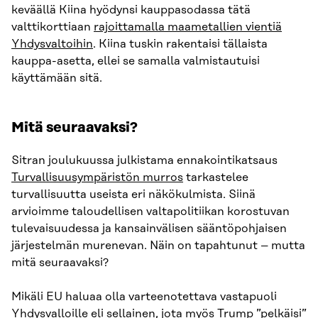
keväällä Kiina hyödynsi kauppasodassa tätä
valttikorttiaan
rajoittamalla maametallien vientiä
Yhdysvaltoihin
. Kiina tuskin rakentaisi tällaista
kauppa-asetta, ellei se samalla valmistautuisi
käyttämään sitä.
Mitä seuraavaksi?
Sitran joulukuussa julkistama ennakointikatsaus
Turvallisuusympäristön murros
tarkastelee
turvallisuutta useista eri näkökulmista. Siinä
arvioimme taloudellisen valtapolitiikan korostuvan
tulevaisuudessa ja kansainvälisen sääntöpohjaisen
järjestelmän murenevan. Näin on tapahtunut – mutta
mitä seuraavaksi?
Mikäli EU haluaa olla varteenotettava vastapuoli
Yhdysvalloille eli sellainen, jota myös Trump ”pelkäisi”