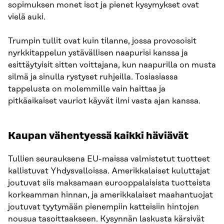
sopimuksen monet isot ja pienet kysymykset ovat
vielä auki.
Trumpin tullit ovat kuin tilanne, jossa provosoisit
nyrkkitappelun ystävällisen naapurisi kanssa ja
esittäytyisit sitten voittajana, kun naapurilla on musta
silmä ja sinulla rystyset ruhjeilla. Tosiasiassa
tappelusta on molemmille vain haittaa ja
pitkäaikaiset vauriot käyvät ilmi vasta ajan kanssa.
Kaupan vähentyessä kaikki häviävät
Tullien seurauksena EU-maissa valmistetut tuotteet
kallistuvat Yhdysvalloissa. Amerikkalaiset kuluttajat
joutuvat siis maksamaan eurooppalaisista tuotteista
korkeamman hinnan, ja amerikkalaiset maahantuojat
joutuvat tyytymään pienempiin katteisiin hintojen
nousua tasoittaakseen. Kysynnän laskusta kärsivät