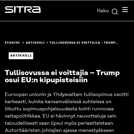
Siirry
Valik
Haku
suoraan
Sitra
sisältöön
↓
ETUSIVU
ARTIKKELI
TULLISOVUSSA EI VOITTAJIA – TRUMP…
ARTIKKELI
Tullisovussa ei voittajia – Trump
osui EU:n kipupisteisiin
Euroopan unionin ja Yhdysvaltain tullisopimus osoitti
karkeasti, kuinka kansainvälisissä suhteissa on
liikuttu sopimuspohjaisuudesta kohti runnovaa
valtapolitiikkaa. EU ei hävinnyt neuvotteluja vain
taloudellisesti vaan lipsui myös periaatteistaan.
Autoritääristen johtajien ajassa menestyäkseen