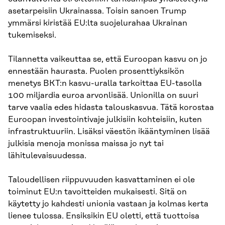
asetarpeisiin Ukrainassa. Toisin sanoen Trump
ymmärsi kiristää EU:lta suojelurahaa Ukrainan
tukemiseksi.
Tilannetta vaikeuttaa se, että Euroopan kasvu on jo
ennestään haurasta. Puolen prosenttiyksikön
menetys BKT:n kasvu-uralla tarkoittaa EU-tasolla
100 miljardia euroa arvonlisää. Unionilla on suuri
tarve vaalia edes hidasta talouskasvua. Tätä korostaa
Euroopan investointivaje julkisiin kohteisiin, kuten
infrastruktuuriin. Lisäksi väestön ikääntyminen lisää
julkisia menoja monissa maissa jo nyt tai
lähitulevaisuudessa.
Taloudellisen riippuvuuden kasvattaminen ei ole
toiminut EU:n tavoitteiden mukaisesti. Sitä on
käytetty jo kahdesti unionia vastaan ja kolmas kerta
lienee tulossa. Ensiksikin EU oletti, että tuottoisa