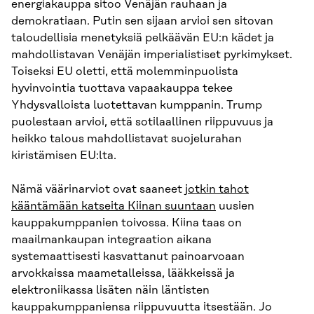
energiakauppa sitoo Venäjän rauhaan ja
demokratiaan. Putin sen sijaan arvioi sen sitovan
taloudellisia menetyksiä pelkäävän EU:n kädet ja
mahdollistavan Venäjän imperialistiset pyrkimykset.
Toiseksi EU oletti, että molemminpuolista
hyvinvointia tuottava vapaakauppa tekee
Yhdysvalloista luotettavan kumppanin. Trump
puolestaan arvioi, että sotilaallinen riippuvuus ja
heikko talous mahdollistavat suojelurahan
kiristämisen EU:lta.
Nämä väärinarviot ovat saaneet
jotkin tahot
kääntämään katseita Kiinan suuntaan
uusien
kauppakumppanien toivossa. Kiina taas on
maailmankaupan integraation aikana
systemaattisesti kasvattanut painoarvoaan
arvokkaissa maametalleissa, lääkkeissä ja
elektroniikassa lisäten näin läntisten
kauppakumppaniensa riippuvuutta itsestään. Jo