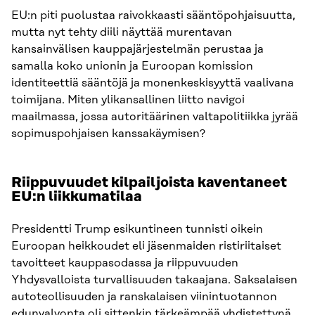
EU:n piti puolustaa raivokkaasti sääntöpohjaisuutta,
mutta nyt tehty diili näyttää murentavan
kansainvälisen kauppajärjestelmän perustaa ja
samalla koko unionin ja Euroopan komission
identiteettiä sääntöjä ja monenkeskisyyttä vaalivana
toimijana. Miten ylikansallinen liitto navigoi
maailmassa, jossa autoritäärinen valtapolitiikka jyrää
sopimuspohjaisen kanssakäymisen?
Riippuvuudet kilpailjoista kaventaneet
EU:n liikkumatilaa
Presidentti Trump esikuntineen tunnisti oikein
Euroopan heikkoudet eli jäsenmaiden ristiriitaiset
tavoitteet kauppasodassa ja riippuvuuden
Yhdysvalloista turvallisuuden takaajana. Saksalaisen
autoteollisuuden ja ranskalaisen viinintuotannon
edunvalvonta oli sittenkin tärkeämpää yhdistettynä