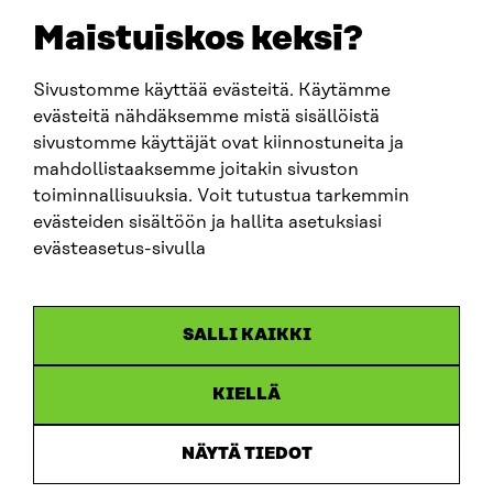
sitra@sitra.fi
Maistuiskos keksi?
Sivustomme käyttää evästeitä. Käytämme
SITRA SOSIAALISESSA MEDIASSA
evästeitä nähdäksemme mistä sisällöistä
sivustomme käyttäjät ovat kiinnostuneita ja
LinkedIn
mahdollistaaksemme joitakin sivuston
Instagram
toiminnallisuuksia. Voit tutustua tarkemmin
YouTube
evästeiden sisältöön ja hallita asetuksiasi
evästeasetus-sivulla
Sitra 2025
SALLI KAIKKI
Tietosuoja
KIELLÄ
Evästeasetukset
Ilmoituskanava
NÄYTÄ TIEDOT
Saavutettavuusseloste
Asiakirjajulkisuus