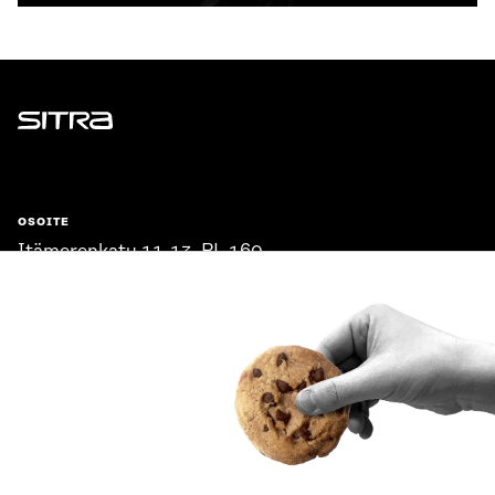
Sitra
OSOITE
Itämerenkatu 11-13, PL 160,
00181 Helsinki
Saapumisohjeet
Y-TUNNUS
0202132-3
PUHELIN
+358 294 618 991
SÄHKÖPOSTI
etunimi.sukunimi@sitra.fi