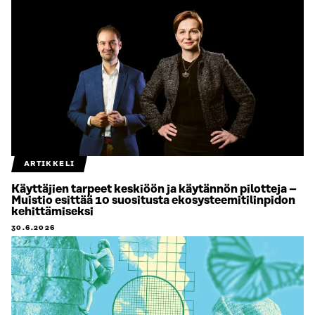
ARTIKKELI
Käyttäjien tarpeet keskiöön ja käytännön pilotteja –
Muistio esittää 10 suositusta ekosysteemitilinpidon
kehittämiseksi
30.6.2026