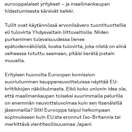
eurooppalaiset yritykset – ja maailmankaupan
hidastumisesta kärsivät kaikki.
Tullit ovat käytännössä arvonlisävero tuontituotteille
eli tulovirta Yhdysvaltain liittovaltiolle. Niiden
purkaminen tulevaisuudessa lienee
epätodennäköistä, koska tulovirta, joka niistä on siinä
vaiheessa totuttu saamaan, pitäisi kerätä jostain
muualta.
Erityisen huonolta Euroopan komission
suoriutuminen kauppaneuvotteluissa näyttää EU-
kriitikkojen näkökulmasta. Eikö koko unionin idea ole,
että maailmankaupan toiseksi suurimmalla pelurilla
on enemmän neuvotteluvoimaa kuin sen itsenäisillä
jäsenmailla? Silti Eurooppa taipui heikompaan
sopimukseen kuin EU:sta eronnut Iso-Britannia tai
merkittävä vientiteollisuusmaa Japani.