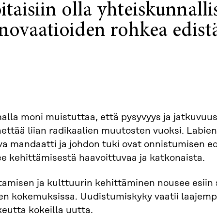
itaisiin olla yhteiskunnalli
novaatioiden rohkea edistä
lla moni muistuttaa, että pysyvyys ja jatkuvuus o
ttää liian radikaalien muutosten vuoksi. Labien 
a mandaatti ja johdon tuki ovat onnistumisen ede
e kehittämisestä haavoittuvaa ja katkonaista.
amisen ja kulttuurin kehittäminen nousee esiin 
ien kokemuksissa. Uudistumiskyky vaatii laajemp
eutta kokeilla uutta.