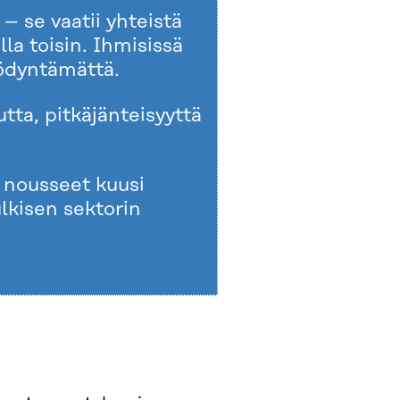
 – se vaatii yhteistä
lla toisin. Ihmisissä
yödyntämättä.
tta, pitkäjänteisyyttä
 nousseet kuusi
lkisen sektorin