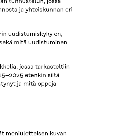
ajan tunnustelun, jossa
innosta ja yhteiskunnan eri
orin uudistumiskyky on,
 sekä mitä uudistuminen
kkelia, jossa tarkasteltiin
15–2025 etenkin siitä
tynyt ja mitä oppeja
vät moniulotteisen kuvan