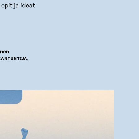
pit ja ideat
inen
IANTUNTIJA,