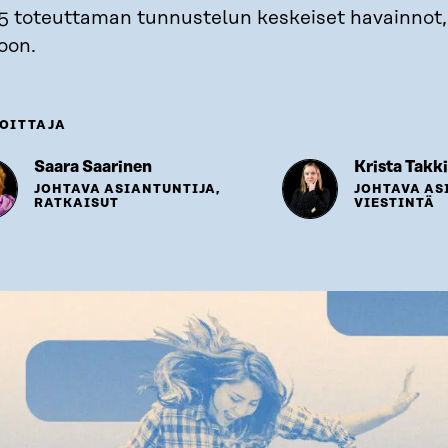
5 toteuttaman tunnustelun keskeiset havainnot, o
oon.
OITTAJA
Saara Saarinen
Krista Takk
JOHTAVA ASIANTUNTIJA,
JOHTAVA AS
RATKAISUT
VIESTINTÄ