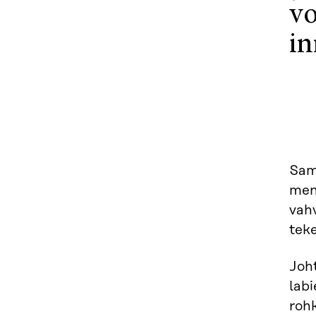
vo
in
Sama
mene
vahv
teke
Joht
lab
rohk