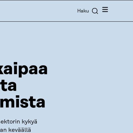
Valikko
Haku
kaipaa
lta
amista
ektorin kykyä
ran keväällä