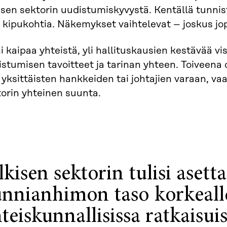
isen sektorin uudistumiskyvystä. Kentällä tunni
 kipukohtia. Näkemykset vaihtelevat – joskus jopa 
 kaipaa yhteistä, yli hallituskausien kestävää vis
stumisen tavoitteet ja tarinan yhteen. Toiveena 
i yksittäisten hankkeiden tai johtajien varaan, vaan
orin yhteinen suunta.
lkisen sektorin tulisi asett
nnianhimon taso korkeall
teiskunnallisissa ratkaisui