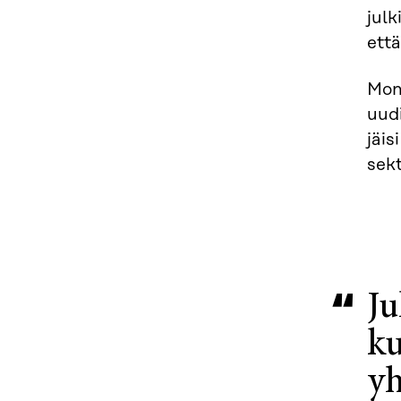
julk
että
Moni
uudi
jäis
sekt
Ju
ku
yh