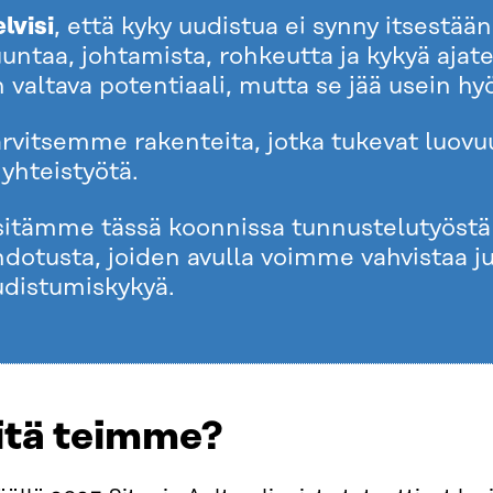
lvisi
, että kyky uudistua ei synny itsestään
untaa, johtamista, rohkeutta ja kykyä ajate
 valtava potentiaali, mutta se jää usein h
rvitsemme rakenteita, jotka tukevat luovuu
 yhteistyötä.
sitämme tässä koonnissa tunnustelutyöstä
dotusta, joiden avulla voimme vahvistaa ju
udistumiskykyä.
itä teimme?