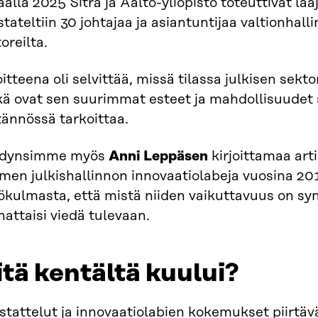
ällä 2025 Sitra ja Aalto-yliopisto toteuttivat la
tateltiin 30 johtajaa ja asiantuntijaa valtionhall
oreilta.
itteena oli selvittää, missä tilassa julkisen sekt
kä ovat sen suurimmat esteet ja mahdollisuudet
tännössä tarkoittaa.
dynsimme myös
Anni Leppäsen
kirjoittamaa arti
men julkishallinnon innovaatiolabeja vuosina 20
kulmasta, että mistä niiden vaikuttavuus on syn
attaisi viedä tulevaan.
tä kentältä kuului?
stattelut ja innovaatiolabien kokemukset piirtä