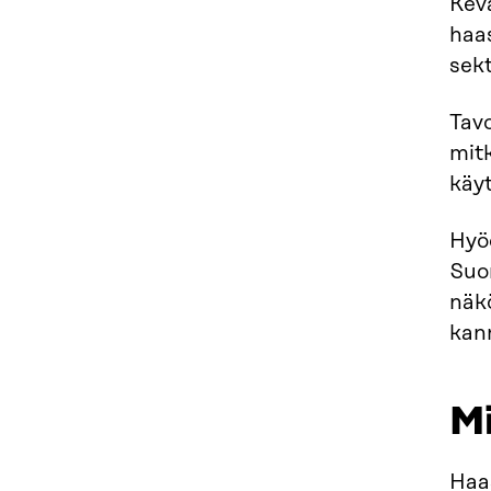
Kevä
haas
sekt
Tavo
mit
käy
Hyö
Suo
näkö
kann
Mi
Haa