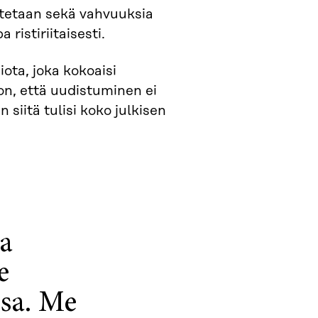
stetaan sekä vahvuuksia
ristiriitaisesti.
iota, joka kokoaisi
on, että uudistuminen ei
 siitä tulisi koko julkisen
aa
e
ssa. Me