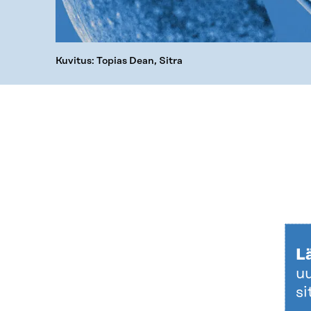
Kuvitus: Topias Dean, Sitra
L
uu
si