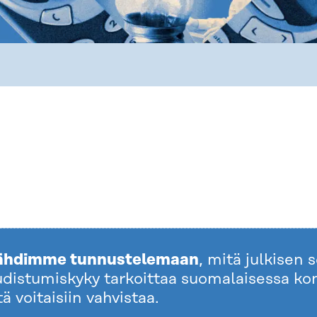
ähdimme tunnustelemaan
, mitä julkisen 
distumiskyky tarkoittaa suomalaisessa kon
tä voitaisiin vahvistaa.