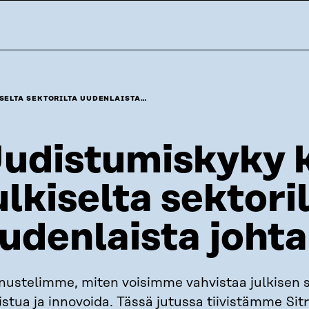
SELTA SEKTORILTA UUDENLAISTA…
udistumiskyky 
ulkiselta sektori
udenlaista joht
nustelimme, miten voisimme vahvistaa julkisen s
stua ja innovoida. Tässä jutussa tiivistämme Sit