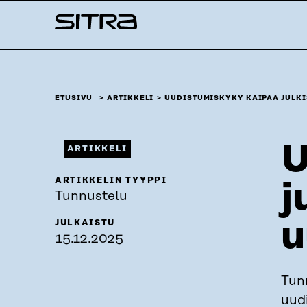
Siirry
Sitra
suoraan
sisältöön
↓
ETUSIVU
ARTIKKELI
UUDISTUMISKYKY KAIPAA JULKI
U
ARTIKKELI
ARTIKKELIN TYYPPI
j
Tunnustelu
u
JULKAISTU
15.12.2025
Tun
uudi