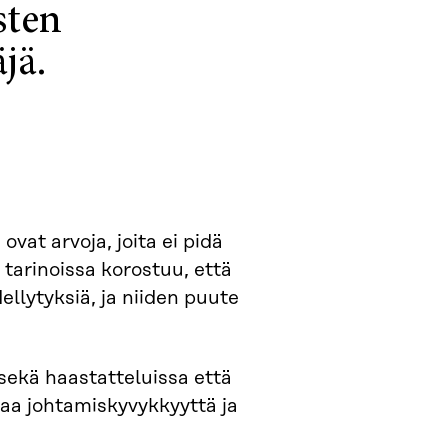
sten
jä.
vat arvoja, joita ei pidä
tarinoissa korostuu, että
llytyksiä, ja niiden puute
sekä haastatteluissa että
aa johtamiskyvykkyyttä ja