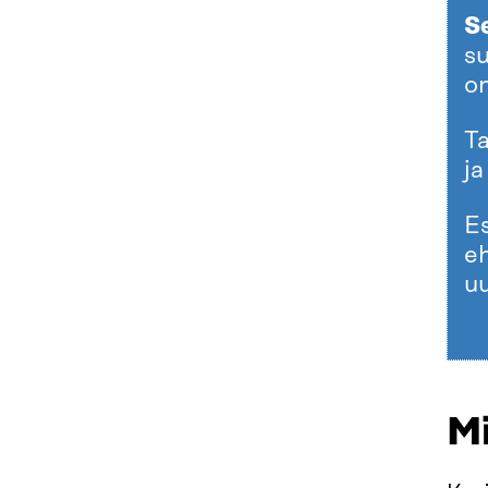
Se
su
on
Ta
ja
E
eh
u
M