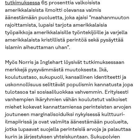
tutkimuksessa
65 prosenttia valkoisista
amerikkalaisista ilmoitti olevansa valmis
äänestämään puoluetta, joka ajaisi ”maahanmuuton
rajoittamista, lupaisi tarjota amerikkalaisia
työpaikkoja amerikkalaisille työntekijöille ja varjella
amerikkalaista kristillistä perintöä sekä pysäyttää
islamin aiheuttaman uhan”.
Myös Norris ja Inglehart löysivät tutkimuksessaan
merkkejä pysyvämmästä muutoksesta. Ikä,
koulutustaso, sukupuoli, kansallinen identiteetti ja
uskonnollisuus selittävät populismin kannatusta jopa
tulotasoa tai sosiaaliluokkaa vahvemmin. Erityisesti
vanhempien ikäryhmien vähän koulutetut valkoiset
miehet kokevat kannattamiensa perinteisten arvojen
joutuneen marginalisoiduiksi nykyisessä kulttuuri-
ilmapiirissä ja ovat valmiita äänestämään puolueita,
jotka lupaavat suojella perinteisiä arvoja ja palauttaa
kurin ja järjestyksen yhteiskuntaan. Sukupolvien