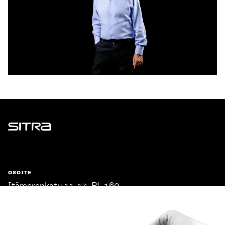
Sitra
OSOITE
Itämerenkatu 11-13, PL 160,
00181 Helsinki
Saapumisohjeet
Y-TUNNUS