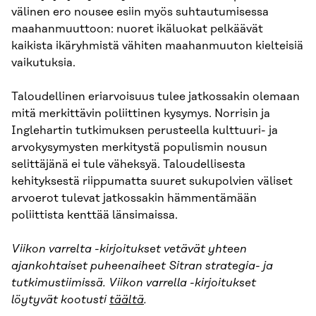
välinen ero nousee esiin myös suhtautumisessa
maahanmuuttoon: nuoret ikäluokat pelkäävät
kaikista ikäryhmistä vähiten maahanmuuton kielteisiä
vaikutuksia.
Taloudellinen eriarvoisuus tulee jatkossakin olemaan
mitä merkittävin poliittinen kysymys. Norrisin ja
Inglehartin tutkimuksen perusteella kulttuuri- ja
arvokysymysten merkitystä populismin nousun
selittäjänä ei tule väheksyä. Taloudellisesta
kehityksestä riippumatta suuret sukupolvien väliset
arvoerot tulevat jatkossakin hämmentämään
poliittista kenttää länsimaissa.
Viikon varrelta -kirjoitukset vetävät yhteen
ajankohtaiset puheenaiheet Sitran strategia- ja
tutkimustiimissä. Viikon varrella -kirjoitukset
löytyvät kootusti
täältä
.