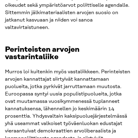
oikeudet sekä ympäristöarvot poliittiselle agendalle.
Sittemmin jälkimateriaalisten arvojen suosio on
jatkanut kasvuaan ja niiden voi sanoa
valtavirtaistuneen.
Perinteisten arvojen
vastarintaliike
Murros loi kuitenkin myös vastaliikkeen. Perinteisten
arvojen kannattajat siirtyivät kannattamaan
puolueita, jotka pyrkivät jarruttamaan muutosta.
Euroopassa syntyi uusia populistipuolueita, jotka
ovat muutamassa vuosikymmenessä tuplanneet
kannatuksensa, lähennellen jo keskimäärin 14
prosenttia. Yhdysvaltain kaksipuoluejärjestelmässä
yhä useammat valkoiset työväenluokan edustajat
vieraantuivat demokraattien arvoliberaalista ja