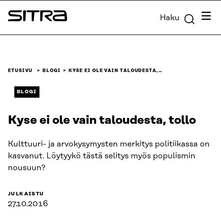
Siirry
Valik
Haku
suoraan
Sitra
sisältöön
↓
ETUSIVU
BLOGI
KYSE EI OLE VAIN TALOUDESTA,…
BLOGI
Kyse ei ole vain taloudesta, tollo
Kulttuuri- ja arvokysymysten merkitys politiikassa on
kasvanut. Löytyykö tästä selitys myös populismin
nousuun?
JULKAISTU
27.10.2016