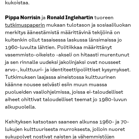
kukoistaa.
Pippa Norrisin
ja
Ronald Inglehartin
tuoreen
tutkimuspaperin
mukaan tulotason ja sosiaaliluokan
merkitys äänestämistä määrittävinä tekijöinä on
kuitenkin ollut tasaisessa laskussa länsimaissa jo
1960-luvulta lähtien. Politiikkaa määrittänyt
vasemmisto-oikeisto -akseli on hitaasti murentunut
ja sen rinnalle uudeksi jakolinjaksi ovat nousseet
arvo-, kulttuuri- ja identiteettipoliittiset kysymykset.
Tutkimuksen laajassa aineistossa kulttuurinen
käänne nousee selvästi esiin muun muassa
puolueiden vaaliohjelmissa, joissa ei-taloudelliset
aiheet ohittivat taloudelliset teemat jo 1980-luvun
alkupuolella.
Kehityksen katsotaan saaneen alkunsa 1960- ja 70-
lukujen kulttuurisesta murroksesta, jolloin nuoret
sukupolvet nostivat naisten ja vähemmistöjen