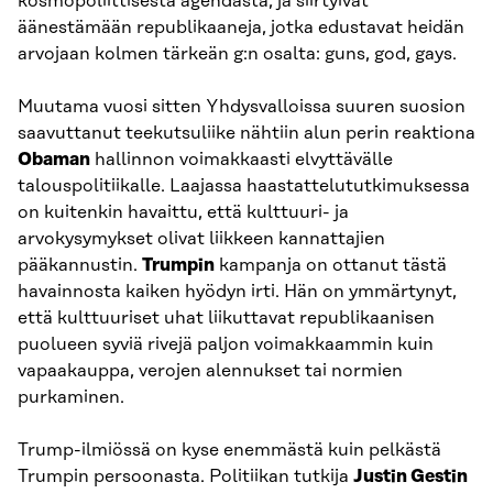
kosmopoliittisesta agendasta, ja siirtyivät
äänestämään republikaaneja, jotka edustavat heidän
arvojaan kolmen tärkeän g:n osalta: guns, god, gays.
Muutama vuosi sitten Yhdysvalloissa suuren suosion
saavuttanut teekutsuliike nähtiin alun perin reaktiona
Obaman
hallinnon voimakkaasti elvyttävälle
talouspolitiikalle. Laajassa haastattelututkimuksessa
on kuitenkin havaittu, että kulttuuri- ja
arvokysymykset olivat liikkeen kannattajien
pääkannustin.
Trumpin
kampanja on ottanut tästä
havainnosta kaiken hyödyn irti. Hän on ymmärtynyt,
että kulttuuriset uhat liikuttavat republikaanisen
puolueen syviä rivejä paljon voimakkaammin kuin
vapaakauppa, verojen alennukset tai normien
purkaminen.
Trump-ilmiössä on kyse enemmästä kuin pelkästä
Trumpin persoonasta. Politiikan tutkija
Justin Gestin