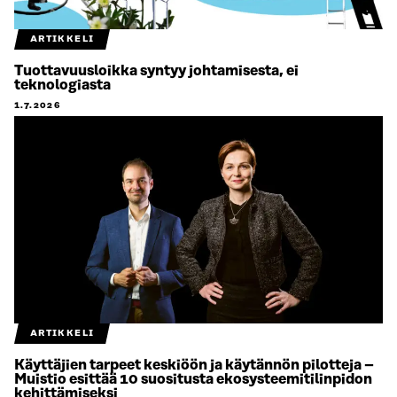
ARTIKKELI
Tuottavuusloikka syntyy johtamisesta, ei
teknologiasta
1.7.2026
ARTIKKELI
Käyttäjien tarpeet keskiöön ja käytännön pilotteja –
Muistio esittää 10 suositusta ekosysteemitilinpidon
kehittämiseksi