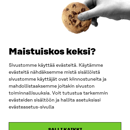
0202132-3
PUHELIN
+358 294 618 991
SÄHKÖPOSTI
etunimi.sukunimi@sitra.fi
sitra@sitra.fi
Maistuiskos keksi?
Sivustomme käyttää evästeitä. Käytämme
SITRA SOSIAALISESSA MEDIASSA
evästeitä nähdäksemme mistä sisällöistä
sivustomme käyttäjät ovat kiinnostuneita ja
LinkedIn
mahdollistaaksemme joitakin sivuston
Instagram
toiminnallisuuksia. Voit tutustua tarkemmin
YouTube
evästeiden sisältöön ja hallita asetuksiasi
evästeasetus-sivulla
Sitra 2025
SALLI KAIKKI