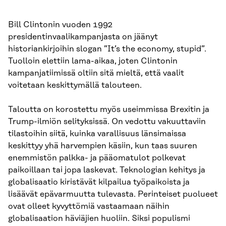
Bill Clintonin vuoden 1992
presidentinvaalikampanjasta on jäänyt
historiankirjoihin slogan ”It’s the economy, stupid”.
Tuolloin elettiin lama-aikaa, joten Clintonin
kampanjatiimissä oltiin sitä mieltä, että vaalit
voitetaan keskittymällä talouteen.
Taloutta on korostettu myös useimmissa Brexitin ja
Trump-ilmiön selityksissä. On vedottu vakuuttaviin
tilastoihin siitä, kuinka varallisuus länsimaissa
keskittyy yhä harvempien käsiin, kun taas suuren
enemmistön palkka- ja pääomatulot polkevat
paikoillaan tai jopa laskevat. Teknologian kehitys ja
globalisaatio kiristävät kilpailua työpaikoista ja
lisäävät epävarmuutta tulevasta. Perinteiset puolueet
ovat olleet kyvyttömiä vastaamaan näihin
globalisaation häviäjien huoliin. Siksi populismi