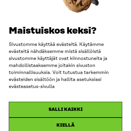
Maistuiskos keksi?
Sivustomme käyttää evästeitä. Käytämme
evästeitä nähdäksemme mistä sisällöistä
sivustomme käyttäjät ovat kiinnostuneita ja
mahdollistaaksemme joitakin sivuston
ARTIKKELI
toiminnallisuuksia. Voit tutustua tarkemmin
evästeiden sisältöön ja hallita asetuksiasi
Suomelle puolustusinnovaatioista kasvua ja
työpaikkoja – Define laajenee valtakunnalliseksi
evästeasetus-sivulla
8.1.2026
SALLI KAIKKI
KIELLÄ