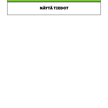
NÄYTÄ TIEDOT
Sitra
OSOITE
Itämerenkatu 11-13, PL 160,
00181 Helsinki
Saapumisohjeet
Y-TUNNUS
0202132-3