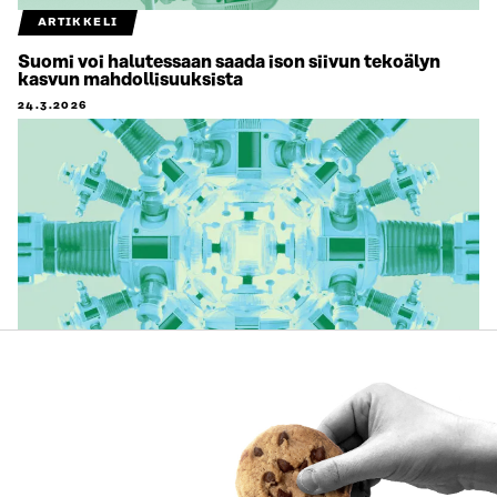
ARTIKKELI
Suomi voi halutessaan saada ison siivun tekoälyn
kasvun mahdollisuuksista
24.3.2026
JULKAISU
Mistä kasvua tekoälyn aikakaudella?
JULKAISUT
2026