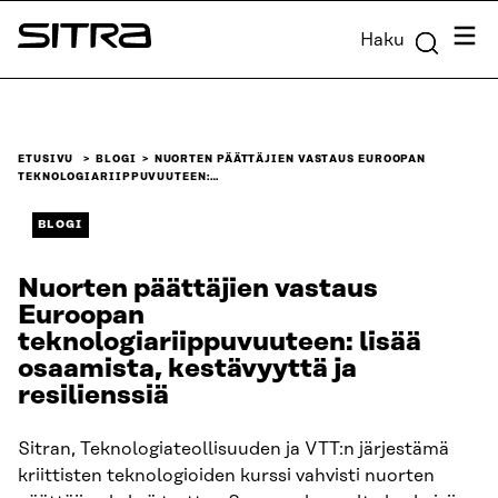
Siirry
Valik
Haku
suoraan
Sitra
sisältöön
↓
ETUSIVU
BLOGI
NUORTEN PÄÄTTÄJIEN VASTAUS EUROOPAN
TEKNOLOGIARIIPPUVUUTEEN:…
BLOGI
Nuorten päättäjien vastaus
Euroopan
teknologiariippuvuuteen: lisää
osaamista, kestävyyttä ja
resilienssiä
Sitran, Teknologiateollisuuden ja VTT:n järjestämä
kriittisten teknologioiden kurssi vahvisti nuorten