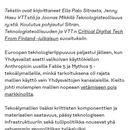
Tekstin ovat kirjoittaneet Ella Palo Sitrasta, Jenny
Hasu VTT:stä ja Joonas Mikkilä Teknologiateollisuus
ry:stä. Koulutus pohjautui Sitran,
Teknologiateollisuuden ja VTT:n
Critical Digital Tech
From Finland -julkaisun
suosituksiin.
Euroopan teknologiariippuvuus paljastui jälleen, kun
Yhdysvallat asetti valikoivan käyttökiellon
Anthropicin uusille Fable 5 ja Mythos 5 -
tekoälymalleille, minkä tarkoituksena oli rajata
mallien käyttö vain Yhdysvaltojen kansalaisille. Kielto
johti molempien mallien nopeaan
vetämiseen pois
markkinoilta
.
Tekoälymallien lisäksi kriittisten komponenttien ja
materiaalien saatavuus, pääsy teknologiseen
infrastruktuuriin sekä tullipolitiikka nousevat yhä
vahvemmin
geopolitiikan työkaluiksi.