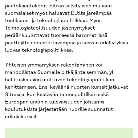
päätöksentekoon. Sitran selvityksen mukaan
suomalaiset myös haluavat EU:lta järeämpää
teollisuus- ja teknologiapolitiikkaa. Myös
Teknologiateollisuuden jäsenyritykset
peräänkuuluttavat tuoreessa barometrissä
päättäjiltä ennustettavampaa ja kasvun edellytyksiä
luovaa teknologiapolitiikkaa.
Yhteisen ymmärryksen rakentaminen voi
mahdollistaa Suomelle pitkäjänteisemmän, yli
hallituskausien ulottuvan teknologiapolitiikan
kehittämisen. Ensi keväänä nuorten kurssit jatkuvat
Sitrassa, kun kestävän talouspolitiikan sekä
Euroopan unionin tulevaisuuden johtamis­
koulutuksista järjestetään nuorille suunnatut
erikoiskurssit.