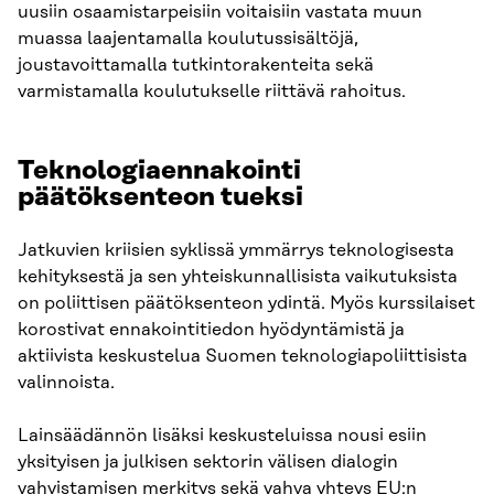
uusiin osaamistarpeisiin voitaisiin vastata muun
muassa laajentamalla koulutussisältöjä,
joustavoittamalla tutkintorakenteita sekä
varmistamalla koulutukselle riittävä rahoitus.
Teknologiaennakointi
päätöksenteon tueksi
Jatkuvien kriisien syklissä ymmärrys teknologisesta
kehityksestä ja sen yhteiskunnallisista vaikutuksista
on poliittisen päätöksenteon ydintä. Myös kurssilaiset
korostivat ennakointitiedon hyödyntämistä ja
aktiivista keskustelua Suomen teknologiapoliittisista
valinnoista.
Lainsäädännön lisäksi keskusteluissa nousi esiin
yksityisen ja julkisen sektorin välisen dialogin
vahvistamisen merkitys sekä vahva yhteys EU:n