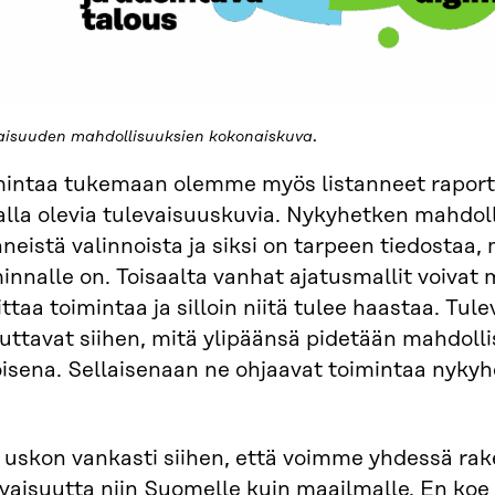
.
aisuuden mahdollisuuksien kokonaiskuva
mintaa tukemaan olemme myös listanneet raportt
alla olevia tulevaisuuskuvia. Nykyhetken mahdol
eistä valinnoista ja siksi on tarpeen tiedostaa, 
innalle on. Toisaalta vanhat ajatusmallit voivat
ittaa toimintaa ja silloin niitä tulee haastaa. T
uttavat siihen, mitä ylipäänsä pidetään mahdolli
isena. Sellaisenaan ne ohjaavat toimintaa nykyhet
e uskon vankasti siihen, että voimme yhdessä r
vaisuutta niin Suomelle kuin maailmalle. En koe 