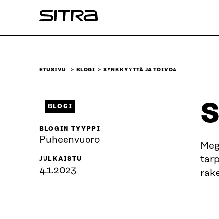
Siirry
Sitra
suoraan
sisältöön
↓
ETUSIVU
BLOGI
SYNKKYYTTÄ JA TOIVOA
S
BLOGI
BLOGIN TYYPPI
Puheenvuoro
Mega
tar
JULKAISTU
4.1.2023
rake