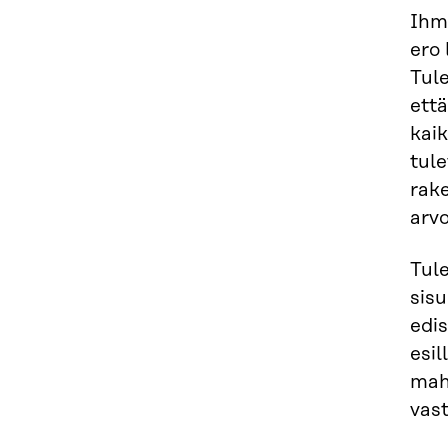
Ihmi
ero 
Tule
että
kai
tule
rake
arvo
Tul
sis
edi
esi
mah
vas