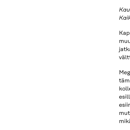
Kau
Kaik
Kap
muut
jatk
vält
Meg
täm
koll
esil
esii
mutt
mikä