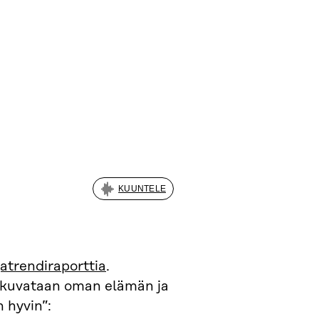
KUUNTELE
trendiraporttia
.
nä kuvataan oman elämän ja
 hyvin”: