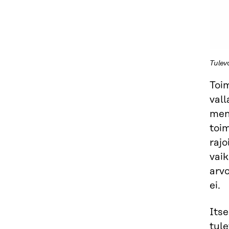
Tulev
Toi
vall
menn
toim
rajo
vaik
arvo
ei.
Its
tule