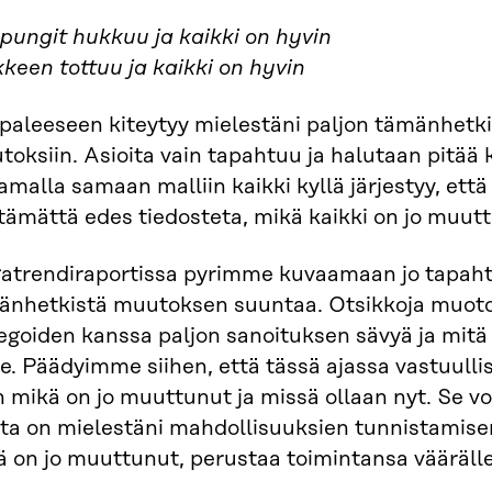
pungit hukkuu ja kaikki on hyvin
keen tottuu ja kaikki on hyvin
paleeseen kiteytyy mielestäni paljon tämänhetk
oksiin. Asioita vain tapahtuu ja halutaan pitää k
amalla samaan malliin kaikki kyllä järjestyy, että
tämättä edes tiedosteta, mikä kaikki on jo muut
atrendiraportissa pyrimme kuvaamaan jo tapaht
änhetkistä muutoksen suuntaa. Otsikkoja muoto
egoiden kanssa paljon sanoituksen sävyä ja mitä
le. Päädyimme siihen, että tässä ajassa vastuulli
n mikä on jo muuttunut ja missä ollaan nyt. Se vo
a on mielestäni mahdollisuuksien tunnistamisen 
 on jo muuttunut, perustaa toimintansa väärälle