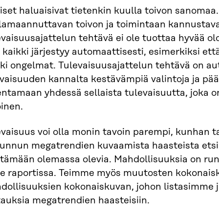
set haluaisivat tietenkin kuulla toivon sanomaa
lamaannuttavan toivon ja toimintaan kannustavan
vaisuusajattelun tehtävä ei ole tuottaa hyvää ol
 kaikki järjestyy automaattisesti, esimerkiksi ett
kki ongelmat. Tulevaisuusajattelun tehtävä on a
vaisuuden kannalta kestävämpiä valintoja ja pää
ntamaan yhdessä sellaista tulevaisuutta, joka o
inen.
evaisuus voi olla monin tavoin parempi, kunhan 
uunnun megatrendien kuvaamista haasteista etsi
stämään olemassa olevia. Mahdollisuuksia on run
lle raportissa. Teimme myös muutosten kokonaisk
dollisuuksien kokonaiskuvan, johon listasimme j
tauksia megatrendien haasteisiin.