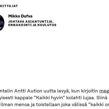
OITTAJAT
Mikko Dufva
JOHTAVA ASIANTUNTIJA,
ENNAKOINTI JA KOULUTUS
telin Antti Aution uutta levyä, kun kirjoitin
mega
yisesti kappale ”Kaikki hyvin” kolahti lujaa. Sii
lman menoa ja toistellaan joka välissä ”kaikki on