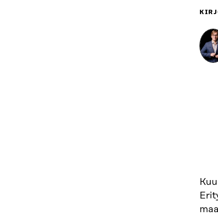
KIRJ
Kuun
Erit
maai