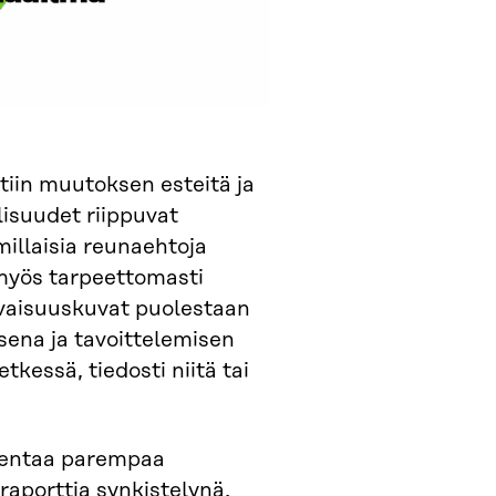
iin muutoksen esteitä ja
lisuudet riippuvat
millaisia reunaehtoja
 myös tarpeettomasti
ulevaisuuskuvat puolestaan
sena ja tavoittelemisen
kessä, tiedosti niitä tai
akentaa parempaa
raporttia synkistelynä,