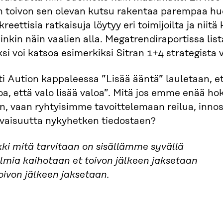
n toivon sen olevan kutsu rakentaa parempaa hu
reettisia ratkaisuja löytyy eri toimijoilta ja nii
inkin näin vaalien alla. Megatrendiraportissa li
ksi voi katsoa esimerkiksi
Sitran 1+4 strategista 
i Aution kappaleessa ”Lisää ääntä” lauletaan, et
a, että valo lisää valoa”. Mitä jos emme enää hok
n, vaan ryhtyisimme tavoittelemaan reilua, inno
evaisuutta nykyhetken tiedostaen?
ki mitä tarvitaan on sisällämme syvällä
lmia kaihotaan et toivon jälkeen jaksetaan
oivon jälkeen jaksetaan.