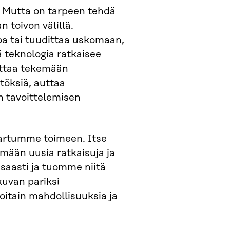
. Mutta on tarpeen tehdä
 toivon välillä.
oa tai tuudittaa uskomaan,
ä teknologia ratkaisee
uttaa tekemään
töksiä, auttaa
n tavoittelemisen
tartumme toimeen. Itse
mään uusia ratkaisuja ja
saasti ja tuomme niitä
uvan pariksi
oitain mahdollisuuksia ja