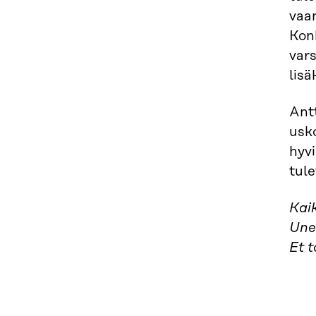
vaa
Konk
vars
lisä
Antt
usko
hyvi
tul
Kaik
Une
Et t