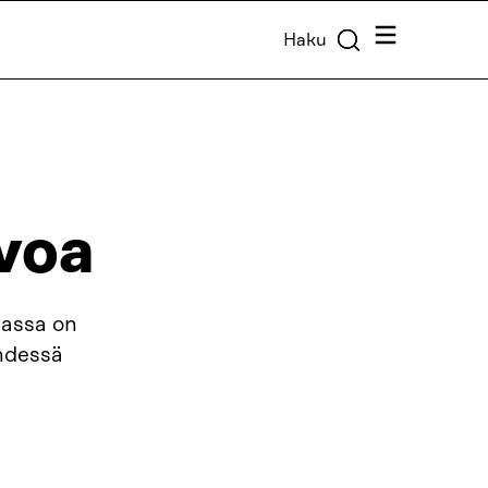
Valikko
Haku
ivoa
jassa on
yhdessä