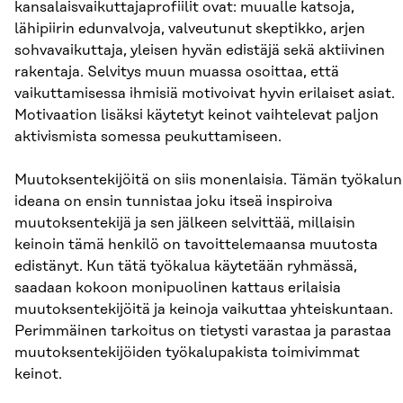
kansalaisvaikuttajaprofiilit ovat: muualle katsoja,
lähipiirin edunvalvoja, valveutunut skeptikko, arjen
sohvavaikuttaja, yleisen hyvän edistäjä sekä aktiivinen
rakentaja. Selvitys muun muassa osoittaa, että
vaikuttamisessa ihmisiä motivoivat hyvin erilaiset asiat.
Motivaation lisäksi käytetyt keinot vaihtelevat paljon
aktivismista somessa peukuttamiseen.
Muutoksentekijöitä on siis monenlaisia. Tämän työkalun
ideana on ensin tunnistaa joku itseä inspiroiva
muutoksentekijä ja sen jälkeen selvittää, millaisin
keinoin tämä henkilö on tavoittelemaansa muutosta
edistänyt. Kun tätä työkalua käytetään ryhmässä,
saadaan kokoon monipuolinen kattaus erilaisia
muutoksentekijöitä ja keinoja vaikuttaa yhteiskuntaan.
Perimmäinen tarkoitus on tietysti varastaa ja parastaa
muutoksentekijöiden työkalupakista toimivimmat
keinot.