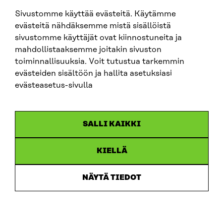
SITRA SOSIAALISESSA MEDIASSA
Sivustomme käyttää evästeitä. Käytämme
evästeitä nähdäksemme mistä sisällöistä
LinkedIn
sivustomme käyttäjät ovat kiinnostuneita ja
Instagram
mahdollistaaksemme joitakin sivuston
YouTube
toiminnallisuuksia. Voit tutustua tarkemmin
evästeiden sisältöön ja hallita asetuksiasi
evästeasetus-sivulla
Sitra 2025
SALLI KAIKKI
Tietosuoja
Evästeasetukset
Ilmoituskanava
KIELLÄ
Saavutettavuusseloste
Asiakirjajulkisuus
NÄYTÄ TIEDOT
Sitran digitaalinen viestintä ja verkkopalvelut