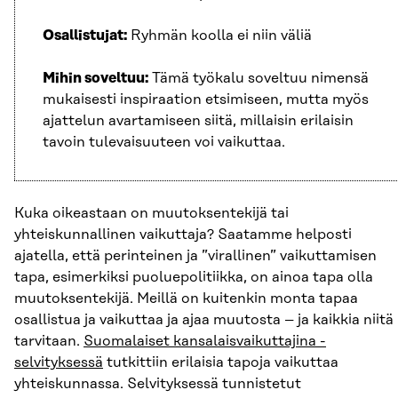
Osallistujat:
Ryhmän koolla ei niin väliä
Mihin soveltuu:
Tämä työkalu soveltuu nimensä
mukaisesti inspiraation etsimiseen, mutta myös
ajattelun avartamiseen siitä, millaisin erilaisin
tavoin tulevaisuuteen voi vaikuttaa.
Kuka oikeastaan on muutoksentekijä tai
yhteiskunnallinen vaikuttaja? Saatamme helposti
ajatella, että perinteinen ja ”virallinen” vaikuttamisen
tapa, esimerkiksi puoluepolitiikka, on ainoa tapa olla
muutoksentekijä. Meillä on kuitenkin monta tapaa
osallistua ja vaikuttaa ja ajaa muutosta – ja kaikkia niitä
tarvitaan.
Suomalaiset kansalaisvaikuttajina -
selvityksessä
tutkittiin erilaisia tapoja vaikuttaa
yhteiskunnassa. Selvityksessä tunnistetut