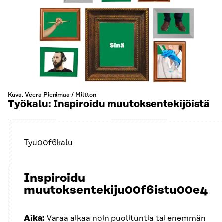
Kuva. Veera Pienimaa / Miltton
Työkalu: Inspiroidu muutoksentekijöistä
Tyu00f6kalu
Inspiroidu
muutoksentekiju00f6istu00e4
Aika:
Varaa aikaa noin puolituntia tai enemmän