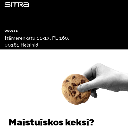
Sitra
OSOITE
Itämerenkatu 11-13, PL 160,
00181 Helsinki
Saapumisohjeet
Y-TUNNUS
0202132-3
PUHELIN
+358 294 618 991
SÄHKÖPOSTI
etunimi.sukunimi@sitra.fi
sitra@sitra.fi
Maistuiskos keksi?