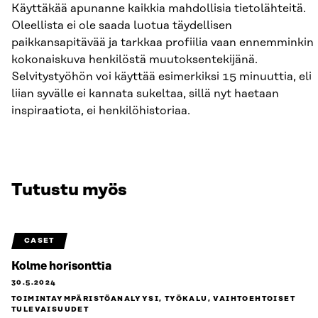
Käyttäkää apunanne kaikkia mahdollisia tietolähteitä.
Oleellista ei ole saada luotua täydellisen
paikkansapitävää ja tarkkaa profiilia vaan ennemminkin
kokonaiskuva henkilöstä muutoksentekijänä.
Selvitystyöhön voi käyttää esimerkiksi 15 minuuttia, eli
liian syvälle ei kannata sukeltaa, sillä nyt haetaan
inspiraatiota, ei henkilöhistoriaa.
Tutustu myös
CASET
Kolme horisonttia
30.5.2024
TOIMINTAYMPÄRISTÖANALYYSI, TYÖKALU, VAIHTOEHTOISET
TULEVAISUUDET