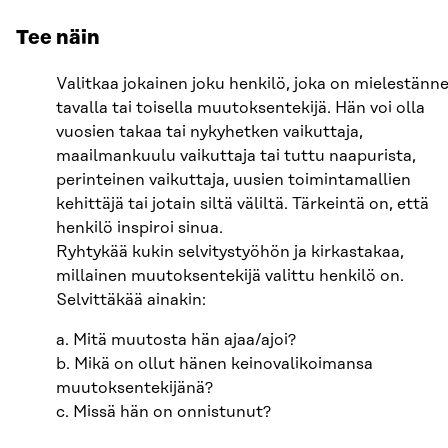
Tee näin
Valitkaa jokainen joku henkilö, joka on mielestänn
tavalla tai toisella muutoksentekijä. Hän voi olla
vuosien takaa tai nykyhetken vaikuttaja,
maailmankuulu vaikuttaja tai tuttu naapurista,
perinteinen vaikuttaja, uusien toimintamallien
kehittäjä tai jotain siltä väliltä. Tärkeintä on, että
henkilö inspiroi sinua.
Ryhtykää kukin selvitystyöhön ja kirkastakaa,
millainen muutoksentekijä valittu henkilö on.
Selvittäkää ainakin:
a. Mitä muutosta hän ajaa/ajoi?
b. Mikä on ollut hänen keinovalikoimansa
muutoksentekijänä?
c. Missä hän on onnistunut?