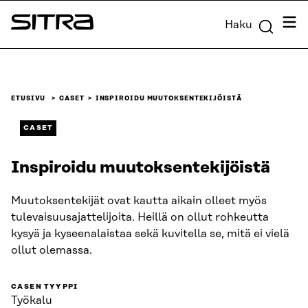
Siirry
Valik
Haku
suoraan
Sitra
sisältöön
↓
ETUSIVU
CASET
INSPIROIDU MUUTOKSENTEKIJÖISTÄ
CASET
Inspiroidu muutoksentekijöistä
Muutoksentekijät ovat kautta aikain olleet myös
tulevaisuusajattelijoita. Heillä on ollut rohkeutta
kysyä ja kyseenalaistaa sekä kuvitella se, mitä ei vielä
ollut olemassa.
CASEN TYYPPI
Työkalu