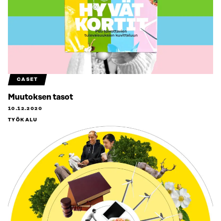
CASET
Muutoksen tasot
10.12.2020
TYÖKALU