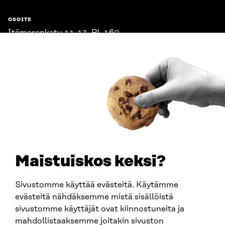
OSOITE
Itämerenkatu 11-13, PL 160,
00181 Helsinki
Saapumisohjeet
Y-TUNNUS
0202132-3
PUHELIN
+358 294 618 991
SÄHKÖPOSTI
etunimi.sukunimi@sitra.fi
sitra@sitra.fi
Maistuiskos keksi?
Sivustomme käyttää evästeitä. Käytämme
SITRA SOSIAALISESSA MEDIASSA
evästeitä nähdäksemme mistä sisällöistä
sivustomme käyttäjät ovat kiinnostuneita ja
LinkedIn
mahdollistaaksemme joitakin sivuston