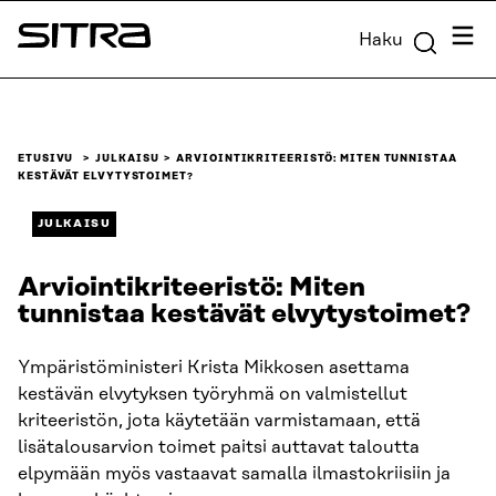
Siirry
Valik
Haku
suoraan
Sitra
sisältöön
↓
ETUSIVU
JULKAISU
ARVIOINTIKRITEERISTÖ: MITEN TUNNISTAA
KESTÄVÄT ELVYTYSTOIMET?
JULKAISU
Arviointikriteeristö: Miten
tunnistaa kestävät elvytystoimet?
Ympäristöministeri Krista Mikkosen asettama
kestävän elvytyksen työryhmä on valmistellut
kriteeristön, jota käytetään varmistamaan, että
lisätalousarvion toimet paitsi auttavat taloutta
elpymään myös vastaavat samalla ilmastokriisiin ja