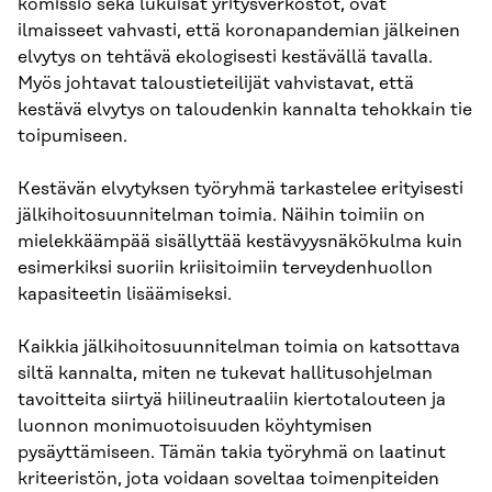
komissio sekä lukuisat yritysverkostot, ovat
ilmaisseet vahvasti, että koronapandemian jälkeinen
elvytys on tehtävä ekologisesti kestävällä tavalla.
Myös johtavat taloustieteilijät vahvistavat, että
kestävä elvytys on taloudenkin kannalta tehokkain tie
toipumiseen.
Kestävän elvytyksen työryhmä tarkastelee erityisesti
jälkihoitosuunnitelman toimia. Näihin toimiin on
mielekkäämpää sisällyttää kestävyysnäkökulma kuin
esimerkiksi suoriin kriisitoimiin terveydenhuollon
kapasiteetin lisäämiseksi.
Kaikkia jälkihoitosuunnitelman toimia on katsottava
siltä kannalta, miten ne tukevat hallitus­ohjelman
tavoitteita siirtyä hiilineutraaliin kiertotalouteen ja
luonnon monimuotoisuuden köyhtymisen
pysäyttämiseen. Tämän takia työryhmä on laatinut
kriteeristön, jota voidaan soveltaa toimenpiteiden