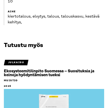
10
AIHE
kiertotalous, elvytys, talous, talouskasvu, kestävä
kehitys,
Tutustu myös
JULKAISU
Ekosysteemitilinpito Suomessa – Suosituksia ja
keinoja hyödyntämisen tueksi
MUISTIO
2026