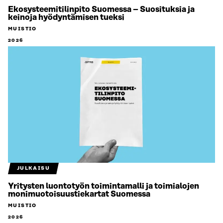
Ekosysteemitilinpito Suomessa – Suosituksia ja
keinoja hyödyntämisen tueksi
MUISTIO
2026
JULKAISU
Yritysten luontotyön toimintamalli ja toimialojen
monimuotoisuustiekartat Suomessa
MUISTIO
2026