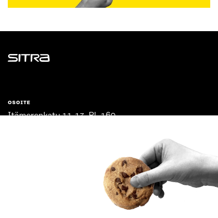
Sitra
OSOITE
Itämerenkatu 11-13, PL 160,
00181 Helsinki
Saapumisohjeet
Y-TUNNUS
0202132-3
PUHELIN
+358 294 618 991
SÄHKÖPOSTI