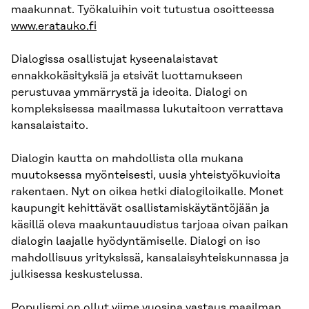
maakunnat. Työkaluihin voit tutustua osoitteessa
www.eratauko.fi
Dialogissa osallistujat kyseenalaistavat
ennakkokäsityksiä ja etsivät luottamukseen
perustuvaa ymmärrystä ja ideoita. Dialogi on
kompleksisessa maailmassa lukutaitoon verrattava
kansalaistaito.
Dialogin kautta on mahdollista olla mukana
muutoksessa myönteisesti, uusia yhteistyökuvioita
rakentaen. Nyt on oikea hetki dialogiloikalle. Monet
kaupungit kehittävät osallistamiskäytäntöjään ja
käsillä oleva maakuntauudistus tarjoaa oivan paikan
dialogin laajalle hyödyntämiselle. Dialogi on iso
mahdollisuus yrityksissä, kansalaisyhteiskunnassa ja
julkisessa keskustelussa.
Populismi on ollut viime vuosina vastaus maailman