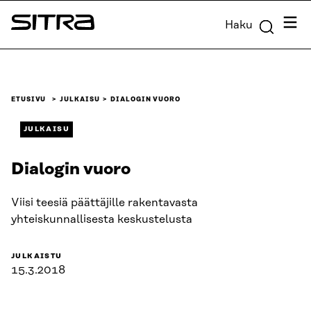
Siirry
Valik
Haku
suoraan
Sitra
sisältöön
↓
ETUSIVU
JULKAISU
DIALOGIN VUORO
JULKAISU
Dialogin vuoro
Viisi teesiä päättäjille rakentavasta
yhteiskunnallisesta keskustelusta
JULKAISTU
15.3.2018