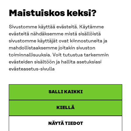
etunimi.sukunimi@sitra.fi
sitra@sitra.fi
Maistuiskos keksi?
Sivustomme käyttää evästeitä. Käytämme
SITRA SOSIAALISESSA MEDIASSA
evästeitä nähdäksemme mistä sisällöistä
sivustomme käyttäjät ovat kiinnostuneita ja
LinkedIn
mahdollistaaksemme joitakin sivuston
Instagram
toiminnallisuuksia. Voit tutustua tarkemmin
YouTube
evästeiden sisältöön ja hallita asetuksiasi
evästeasetus-sivulla
Sitra 2025
SALLI KAIKKI
Tietosuoja
KIELLÄ
Evästeasetukset
Ilmoituskanava
NÄYTÄ TIEDOT
Saavutettavuusseloste