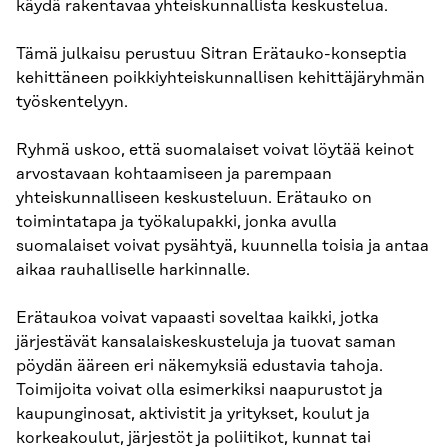
käydä rakentavaa yhteiskunnallista keskustelua.
Tämä julkaisu perustuu Sitran Erätauko-konseptia
kehittäneen poikkiyhteiskunnallisen kehittäjäryhmän
työskentelyyn.
Ryhmä uskoo, että suomalaiset voivat löytää keinot
arvostavaan kohtaamiseen ja parempaan
yhteiskunnalliseen keskusteluun. Erätauko on
toimintatapa ja työkalupakki, jonka avulla
suomalaiset voivat pysähtyä, kuunnella toisia ja antaa
aikaa rauhalliselle harkinnalle.
Erätaukoa voivat vapaasti soveltaa kaikki, jotka
järjestävät kansalaiskeskusteluja ja tuovat saman
pöydän ääreen eri näkemyksiä edustavia tahoja.
Toimijoita voivat olla esimerkiksi naapurustot ja
kaupunginosat, aktivistit ja yritykset, koulut ja
korkeakoulut, järjestöt ja poliitikot, kunnat tai