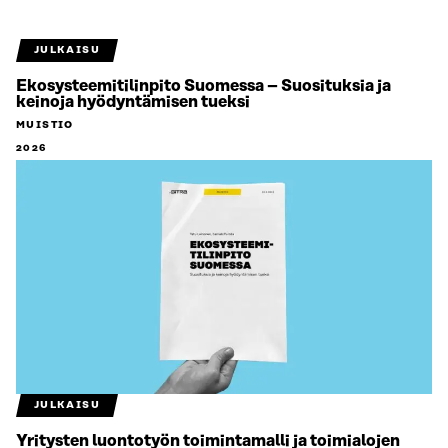
JULKAISU
Ekosysteemitilinpito Suomessa – Suosituksia ja
keinoja hyödyntämisen tueksi
MUISTIO
2026
JULKAISU
Yritysten luontotyön toimintamalli ja toimialojen