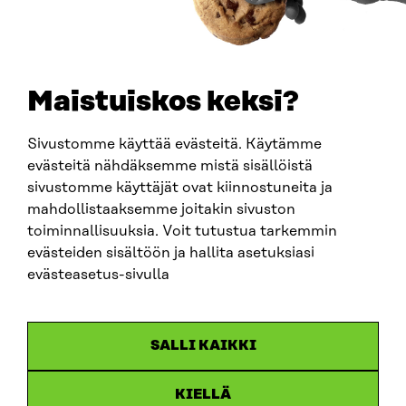
+358 294 618 991
SÄHKÖPOSTI
etunimi.sukunimi@sitra.fi
sitra@sitra.fi
Maistuiskos keksi?
Sivustomme käyttää evästeitä. Käytämme
SITRA SOSIAALISESSA MEDIASSA
evästeitä nähdäksemme mistä sisällöistä
sivustomme käyttäjät ovat kiinnostuneita ja
LinkedIn
mahdollistaaksemme joitakin sivuston
Instagram
toiminnallisuuksia. Voit tutustua tarkemmin
YouTube
evästeiden sisältöön ja hallita asetuksiasi
evästeasetus-sivulla
Sitra 2025
SALLI KAIKKI
Tietosuoja
KIELLÄ