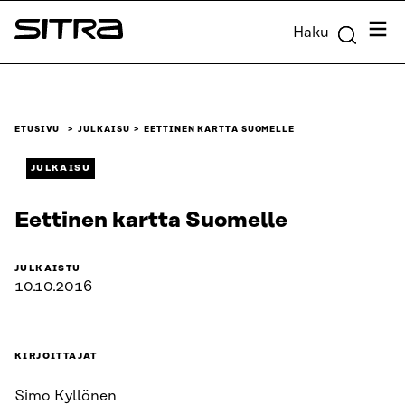
Siirry
Valik
Haku
suoraan
Sitra
sisältöön
↓
ETUSIVU
JULKAISU
EETTINEN KARTTA SUOMELLE
JULKAISU
Eettinen kartta Suomelle
JULKAISTU
10.10.2016
KIRJOITTAJAT
Simo Kyllönen