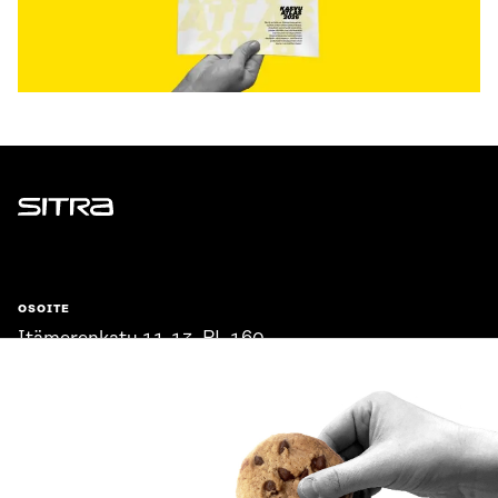
Sitra
OSOITE
Itämerenkatu 11-13, PL 160,
00181 Helsinki
Saapumisohjeet
Y-TUNNUS
0202132-3
PUHELIN