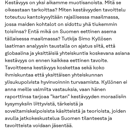
Kestävyys on yksi aikamme muotisanoista. Mitä se
oikeastaan tarkoittaa? Miten kestävyyden tavoittelu
toteutuu kantokyvyltään rajallisessa maailmassa,
jossa maiden kohtalot on sidottu yhä tiukemmin
toisiinsa? Entä mikä on Suomen eettinen asema
tällaisessa maailmassa? Tutkija Simo Kyllösen
laatiman analyysin taustalla on ajatus siitä, että
globaalina ja yksittäisiä yhteiskuntia koskevana asiana
kestävyys on ennen kaikkea eettinen tavoite.
Tavoitteena kestävyys koskettaa sekä koko
ihmiskuntaa että yksittäisen yhteiskunnan
ylisukupolvista hyvinvoinnin turvaamista. Kyllönen ei
anna meille valmiita vastauksia, vaan hänen
raporttinsa tarjoaa ”kartan” kestävyyden moraalisiin
kysymyksiin liittyvistä, tärkeistä ja
soveltamiskelpoisista käsitteistä ja teorioista, joiden
avulla jatkokeskustelua Suomen tilanteesta ja
tavoitteista voidaan jäsentää.