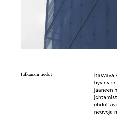
Julkaisun tiedot
Kasvava k
hyvinvoin
jääneen m
johtamist
ehdottava
neuvoja n