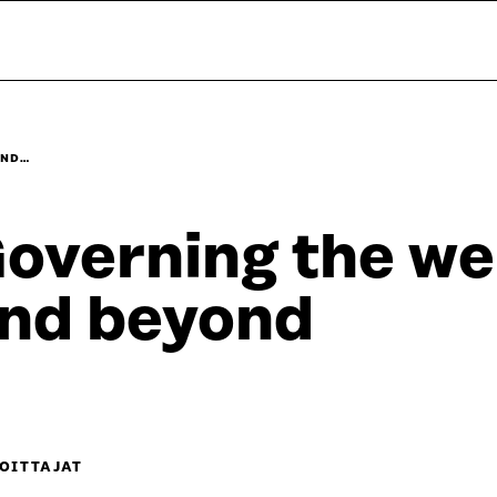
AND…
overning the we
nd beyond
OITTAJAT