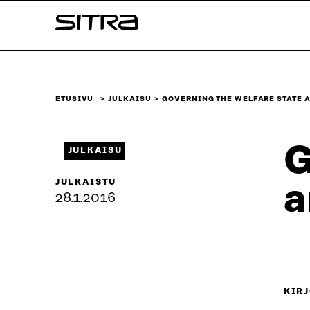
Siirry
Sitra
suoraan
sisältöön
↓
ETUSIVU
JULKAISU
GOVERNING THE WELFARE STATE 
G
JULKAISU
JULKAISTU
a
28.1.2016
KIRJ