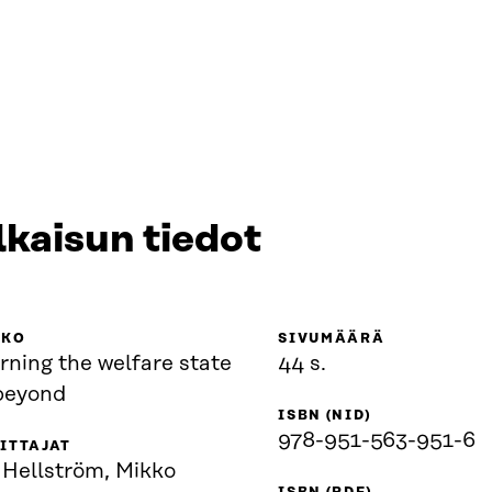
lkaisun tiedot
KKO
SIVUMÄÄRÄ
ning the welfare state
44 s.
beyond
ISBN (NID)
978-951-563-951-6
ITTAJAT
 Hellström, Mikko