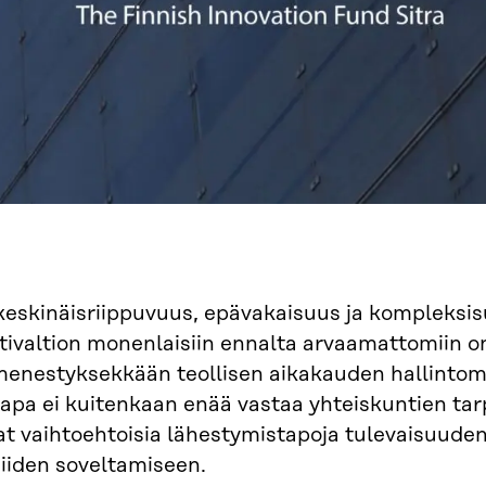
eskinäisriippuvuus, epävakaisuus ja kompleksis
tivaltion monenlaisiin ennalta arvaamattomiin on
enestyksekkään teollisen aikakauden hallintom
apa ei kuitenkaan enää vastaa yhteiskuntien tarpe
t vaihtoehtoisia lähestymistapoja tulevaisuuden 
iiden soveltamiseen.