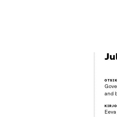
Ju
OTSI
Gover
and 
KIRJO
Eeva