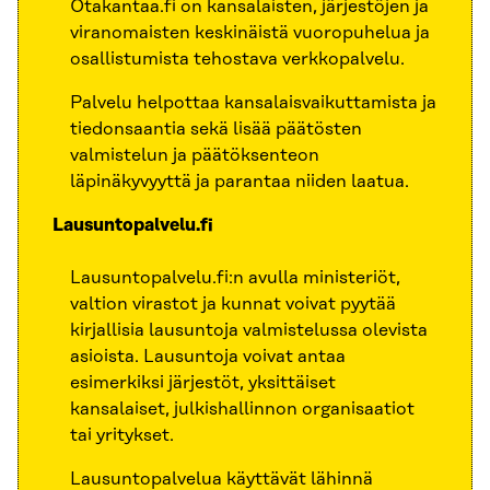
Otakantaa.fi on kansalaisten, järjestöjen ja
viranomaisten keskinäistä vuoropuhelua ja
osallistumista tehostava verkkopalvelu.
Palvelu helpottaa kansalaisvaikuttamista ja
tiedonsaantia sekä lisää päätösten
valmistelun ja päätöksenteon
läpinäkyvyyttä ja parantaa niiden laatua.
Lausuntopalvelu.fi
Lausuntopalvelu.fi:n avulla ministeriöt,
valtion virastot ja kunnat voivat pyytää
kirjallisia lausuntoja valmistelussa olevista
asioista. Lausuntoja voivat antaa
esimerkiksi järjestöt, yksittäiset
kansalaiset, julkishallinnon organisaatiot
tai yritykset.
Lausuntopalvelua käyttävät lähinnä