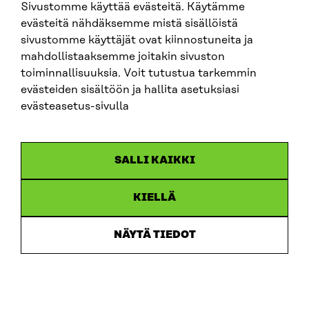
Sivustomme käyttää evästeitä. Käytämme
strategiatyö – 47 hanketta
evästeitä nähdäksemme mistä sisällöistä
säädösvalmistelu – 712 hanketta
sivustomme käyttäjät ovat kiinnostuneita ja
mahdollistaaksemme joitakin sivuston
kehittäminen – 468 hanketta
toiminnallisuuksia. Voit tutustua tarkemmin
evästeiden sisältöön ja hallita asetuksiasi
toimielimet 432 kpl.
evästeasetus-sivulla
Hankeikkuna-tietokannassa on yli 10 000
päättynyttä hanketta.
SALLI KAIKKI
Eduskunta.fi
Eduskunnan julkiset www-palvelut ovat
KIELLÄ
toiminnallisuuksiltaan kattavat ja antavat
hyvin tietoa eduskunnan tehtävästä ja
NÄYTÄ TIEDOT
toiminnasta. Haasteena palvelun käyttäjän
kannalta on oleellisen tiedon löytäminen
tietomassasta.
Tiedon tehokas löytäminen edellyttää, että