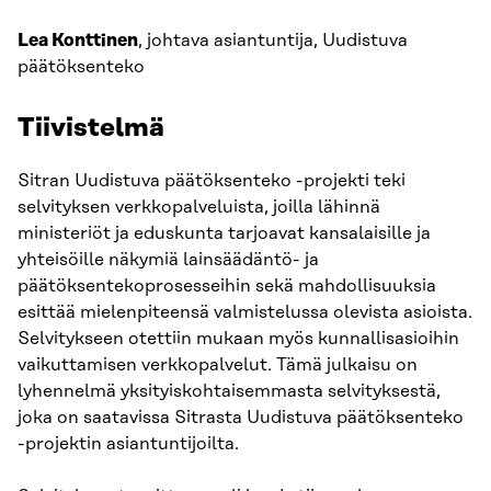
Lea Konttinen
, johtava asiantuntija, Uudistuva
päätöksenteko
Tiivistelmä
Sitran Uudistuva päätöksenteko -projekti teki
selvityksen verkkopalveluista, joilla lähinnä
ministeriöt ja eduskunta tarjoavat kansalaisille ja
yhteisöille näkymiä lainsäädäntö- ja
päätöksentekoprosesseihin sekä mahdollisuuksia
esittää mielenpiteensä valmistelussa olevista asioista.
Selvitykseen otettiin mukaan myös kunnallisasioihin
vaikuttamisen verkkopalvelut. Tämä julkaisu on
lyhennelmä yksityiskohtaisemmasta selvityksestä,
joka on saatavissa Sitrasta Uudistuva päätöksenteko
-projektin asiantuntijoilta.