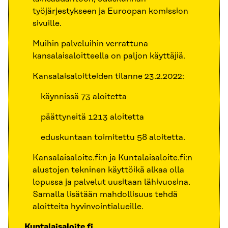
työjärjestykseen ja Euroopan komission
sivuille.
Muihin palveluihin verrattuna
kansalaisaloitteella on paljon käyttäjiä.
Kansalaisaloitteiden tilanne 23.2.2022:
käynnissä 73 aloitetta
päättyneitä 1213 aloitetta
eduskuntaan toimitettu 58 aloitetta.
Kansalaisaloite.fi:n ja Kuntalaisaloite.fi:n
alustojen tekninen käyttöikä alkaa olla
lopussa ja palvelut uusitaan lähivuosina.
Samalla lisätään mahdollisuus tehdä
aloitteita hyvinvointialueille.
Kuntalaisaloite.fi