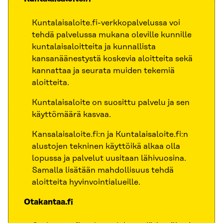
Kuntalaisaloite.fi-verkkopalvelussa voi
tehdä palvelussa mukana oleville kunnille
kuntalaisaloitteita ja kunnallista
kansanäänestystä koskevia aloitteita sekä
kannattaa ja seurata muiden tekemiä
aloitteita.
Kuntalaisaloite on suosittu palvelu ja sen
käyttömäärä kasvaa.
Kansalaisaloite.fi:n ja Kuntalaisaloite.fi:n
alustojen tekninen käyttöikä alkaa olla
lopussa ja palvelut uusitaan lähivuosina.
Samalla lisätään mahdollisuus tehdä
aloitteita hyvinvointialueille.
Otakantaa.fi