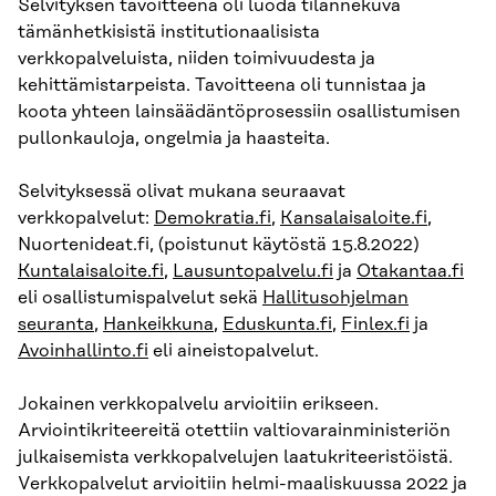
Selvityksen tavoitteena oli luoda tilannekuva
tämänhetkisistä institutionaalisista
verkkopalveluista, niiden toimivuudesta ja
kehittämistarpeista. Tavoitteena oli tunnistaa ja
koota yhteen lainsäädäntöprosessiin osallistumisen
pullonkauloja, ongelmia ja haasteita.
Selvityksessä olivat mukana seuraavat
verkkopalvelut:
Demokratia.fi
,
Kansalaisaloite.fi
,
Nuortenideat.fi, (poistunut käytöstä 15.8.2022)
Kuntalaisaloite.fi
,
Lausuntopalvelu.fi
ja
Otakantaa.fi
eli osallistumispalvelut sekä
Hallitusohjelman
seuranta
,
Hankeikkuna
,
Eduskunta.fi
,
Finlex.fi
ja
Avoinhallinto.fi
eli aineistopalvelut.
Jokainen verkkopalvelu arvioitiin erikseen.
Arviointikriteereitä otettiin valtiovarainministeriön
julkaisemista verkkopalvelujen laatukriteeristöistä.
Verkkopalvelut arvioitiin helmi-maaliskuussa 2022 ja