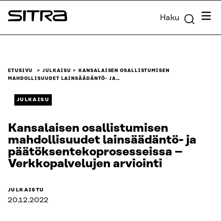
Siirry
Valik
Haku
suoraan
Sitra
sisältöön
↓
ETUSIVU
JULKAISU
KANSALAISEN OSALLISTUMISEN
MAHDOLLISUUDET LAINSÄÄDÄNTÖ- JA…
JULKAISU
Kansalaisen osallistumisen
mahdollisuudet lainsäädäntö- ja
päätöksentekoprosesseissa –
Verkkopalvelujen arviointi
JULKAISTU
20.12.2022