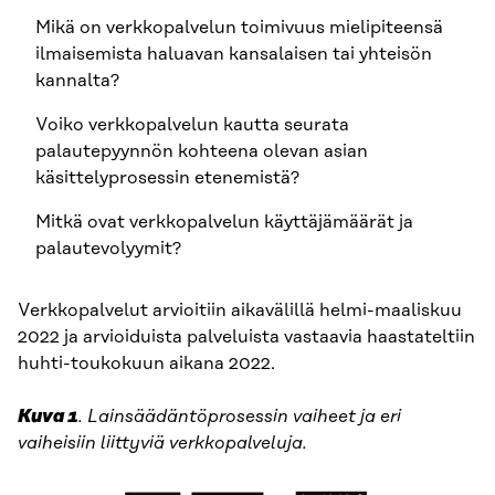
Mikä on verkkopalvelun toimivuus mielipiteensä
ilmaisemista haluavan kansalaisen tai yhteisön
kannalta?
Voiko verkkopalvelun kautta seurata
palautepyynnön kohteena olevan asian
käsittelyprosessin etenemistä?
Mitkä ovat verkkopalvelun käyttäjämäärät ja
palautevolyymit?
Verkkopalvelut arvioitiin aikavälillä helmi-maaliskuu
2022 ja arvioiduista palveluista vastaavia haastateltiin
huhti-toukokuun aikana 2022.
Kuva 1
. Lainsäädäntöprosessin vaiheet ja eri
vaiheisiin liittyviä verkkopalveluja.