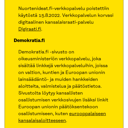
Nuortenideat.fi-verkkopalvelu poistettiin
käytöstä 15.8.2022. Verkkopalvelun korvasi
digitaalinen kansalaisraati-palvelu
Digiraati.fi
.
Demokratia.fi
Demokratia.fi -sivusto on
oikeusministeriön verkkopalvelu, joka
sisältää linkkejä verkkopalveluihin, joissa
on valtion, kuntien ja Euroopan unionin
lainsäädäntö- ja muiden hankkeiden
aloitteita, valmistelua ja päätöstietoa.
Sivustolta löytyy kansallisten
osallistumisen verkkosivujen lisäksi linkit
Euroopan unionin päätöksentekoon
osallistumiseen, kuten
eurooppalaiseen
kansalaisaloitteeseen
.