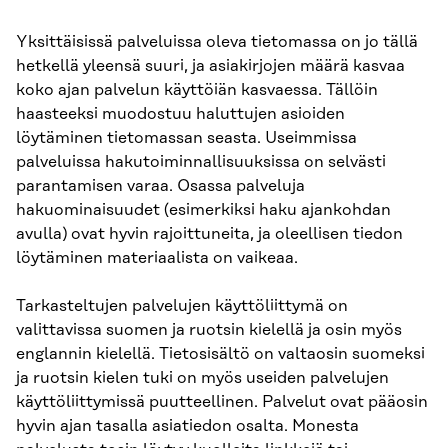
Yksittäisissä palveluissa oleva tietomassa on jo tällä
hetkellä yleensä suuri, ja asiakirjojen määrä kasvaa
koko ajan palvelun käyttöiän kasvaessa. Tällöin
haasteeksi muodostuu haluttujen asioiden
löytäminen tietomassan seasta. Useimmissa
palveluissa hakutoiminnallisuuksissa on selvästi
parantamisen varaa. Osassa palveluja
hakuominaisuudet (esimerkiksi haku ajankohdan
avulla) ovat hyvin rajoittuneita, ja oleellisen tiedon
löytäminen materiaalista on vaikeaa.
Tarkasteltujen palvelujen käyttöliittymä on
valittavissa suomen ja ruotsin kielellä ja osin myös
englannin kielellä. Tietosisältö on valtaosin suomeksi
ja ruotsin kielen tuki on myös useiden palvelujen
käyttöliittymissä puutteellinen. Palvelut ovat pääosin
hyvin ajan tasalla asiatiedon osalta. Monesta