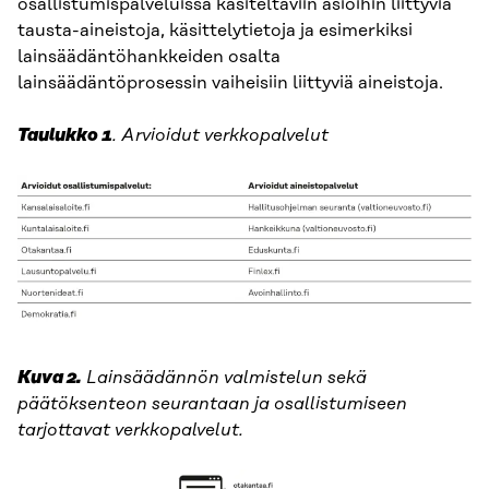
osallistumispalveluissa käsiteltäviin asioihin liittyviä
tausta-aineistoja, käsittelytietoja ja esimerkiksi
lainsäädäntöhankkeiden osalta
lainsäädäntöprosessin vaiheisiin liittyviä aineistoja.
Taulukko 1
. Arvioidut verkkopalvelut
Kuva 2.
Lainsäädännön valmistelun sekä
päätöksenteon seurantaan ja osallistumiseen
tarjottavat verkkopalvelut.