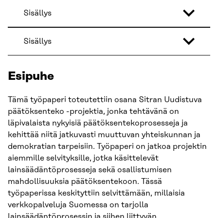
Sisällys
Sisällys
Esipuhe
Tämä työpaperi toteutettiin osana Sitran Uudistuva
päätöksenteko -projektia, jonka tehtävänä on
läpivalaista nykyisiä päätöksentekoprosesseja ja
kehittää niitä jatkuvasti muuttuvan yhteiskunnan ja
demokratian tarpeisiin. Työpaperi on jatkoa projektin
aiemmille selvityksille, jotka käsittelevät
lainsäädäntöprosesseja sekä osallistumisen
mahdollisuuksia päätöksentekoon. Tässä
työpaperissa keskityttiin selvittämään, millaisia
verkkopalveluja Suomessa on tarjolla
lainsäädäntöprosessin ja siihen liittyvän