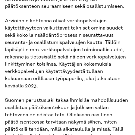
päätöksenteon seuraamiseen sekä osallistumiseen.
Arvioinnin kohteena olivat verkkopalvelujen
käytettävyyteen vaikuttavat tekniset ominaisuudet
sekä koko lainsäädäntöprosessin seurattavuus
seuranta- ja osallistumispalvelujen kautta. Tällöin
läpikäytiin mm. verkkopalvelujen toiminnallisuudet,
rakenne ja tietosisältö sekä näiden verkkopalvelujen
linkittyminen toisiinsa. Käyttäjien kokemuksia
verkkopalvelujen käytettävyydestä tullaan
kokoamaan erilliseen työpaperiin, joka julkaistaan
keväällä 2023.
Suomen perustuslaki takaa ihmisille mahdollisuuden
osallistua päätöksentekoon ja julkisen vallan
tehtävänä on edistää tätä. Ollakseen osallinen
päätöksenteossa tarvitaan näkymä siihen, miten
päätöksiä tehdään, millä aikataululla ja missä. Tällä