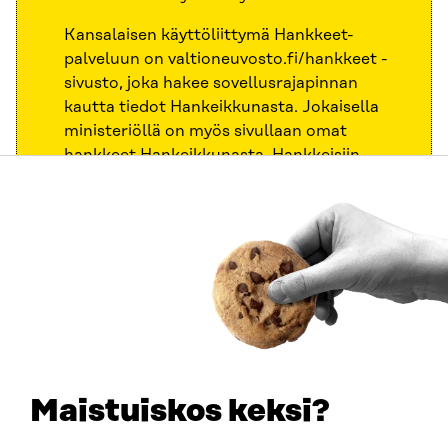
Kansalaisen käyttöliittymä Hankkeet-
palveluun on valtioneuvosto.fi/hankkeet -
sivusto, joka hakee sovellusrajapinnan
kautta tiedot Hankeikkunasta. Jokaisella
ministeriöllä on myös sivullaan omat
hankkeet Hankeikkunasta. Hankkeisiin
sisältyy myös lainsäädännön valmisteluun
liittyvät hankkeet.
Hankeikkuna tarjoaa avoimen rajapinnan
sen tietosisältöön.
Arvioinnin aikana aktiivisessa tilassa olevia
hankkeita oli seuraavasti:
Suunnitteilla 39 hanketta
Maistuiskos keksi?
Käynnissä 1699 hanketta, joista: