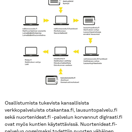
Osallistumista tukevista kansallisista
verkkopalveluista otakantaa.fi, lausuntopalvelu.fi
sekä nuortenideat.fi -palvelun korvannut digiraati.fi
ovat myös kuntien käytettävissä. Nuortenideat.fi-
palvelun ongelmaksi todettiin nuorten vähäinen