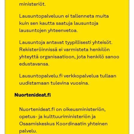
ministeriöt.
Lausuntopalveluun ei tallenneta muita
kuin sen kautta saatuja lausuntoja
lausuntojen yhteenvetoa.
Lausuntoja antavat tyypillisesti yhteisöt.
Rekisteröinnissä ei varmisteta henkilön
yhteyttä organisaatioon, jota henkilö sanoo
edustavansa.
Lausuntopalvelu.fi verkkopalvelua tullaan
uudistamaan tulevina vuosina.
Nuortenideat.fi
Nuortenideat.fi on oikeusministeriön,
opetus- ja kulttuuriministeriön ja
Osaamiskeskus Koordinaatin yhteinen
palvelu.