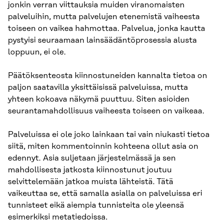
jonkin verran viittauksia muiden viranomaisten
palveluihin, mutta palvelujen etenemistä vaiheesta
toiseen on vaikea hahmottaa. Palvelua, jonka kautta
pystyisi seuraamaan lainsäädäntöprosessia alusta
loppuun, ei ole.
Päätöksenteosta kiinnostuneiden kannalta tietoa on
paljon saatavilla yksittäisissä palveluissa, mutta
yhteen kokoava näkymä puuttuu. Siten asioiden
seurantamahdollisuus vaiheesta toiseen on vaikeaa.
Palveluissa ei ole joko lainkaan tai vain niukasti tietoa
siitä, miten kommentoinnin kohteena ollut asia on
edennyt. Asia suljetaan järjestelmässä ja sen
mahdollisesta jatkosta kiinnostunut joutuu
selvittelemään jatkoa muista lähteistä. Tätä
vaikeuttaa se, että samalla asialla on palveluissa eri
tunnisteet eikä aiempia tunnisteita ole yleensä
esimerkiksi metatiedoissa.