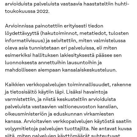
arvioiduista palveluista vastaavia haastateltiin huhti-
toukokuussa 2022.
Arvioinnissa painotettiin erityisesti tiedon
löydettävyyttä (hakutoiminnot, metatiedot, tulosten
informatiivisuus) ja selvitettiin, miten valmistelussa
oleva asia tunnistetaan eri palveluissa, eli miten
esimerkiksi hallituksen lakiesityksestä pääsee sen
luonnoksesta annettuihin lausuntoihin ja
mahdolliseen aiempaan kansalaiskeskusteluun.
Kaikkien verkkopalvelujen toiminnallisuudet, rakenne
ja tietosisältö käytiin läpi. Lisäksi havaintoja
varmistettiin, ja niistä keskusteltiin arvioiduista
palveluista vastaavien valtioneuvoston kanslian,
oikeusministeriön ja eduskunnan virkamiesten
kanssa. Arvioitavien verkkopalvelujen käytöstä saatiin
volyymitietoja palvelujen tuottajilta. Ne antavat kuvaa
siitä, miten palvelujen käyttömäärät suhteutuvat