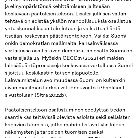
ja elinympäristönsä kehittämiseen ja itseään
koskevaan päätöksentekoon. Lisäksi julkisen vallan
tehtävä on edistää yksilön mahdollisuuksia osallistua
yhteiskunnalliseen toimintaan ja vaikuttaa häntä
itseään koskevaan päätöksentekoon. Vaikka Suomi
onkin demokratian mallimaita, kansainvälisessä
vertailussa osallistuvan demokratian osalta Suomi on
vasta sijalla 24. Myöskin OECD:n (2022) eri maiden
lainsäädäntöprosesseja koskevassa vertailussa Suomi
sijoittuu keskikastiin tai sen alapuolelle.
Lainvalmistelun avoimuudessa Suomi on kuitenkin
aivan maailman kärkeä valtioneuvosto.fi/hankkeet -
sivustollaan (Sitra 2022b).
Päätöksentekoon osallistuminen edellyttää tiedon
saantia käsiteltävissä olevista asioista sekä sellaisten
kanavien luomista, jotka mahdollistavat yksilöiden
näkemysten ja tarpeiden tuomisen osaksi