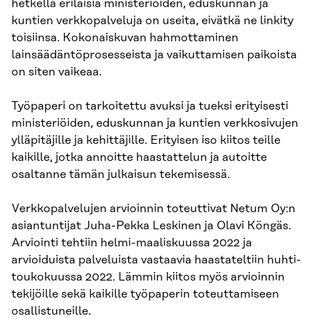
hetkellä erilaisia ministeriöiden, eduskunnan ja
kuntien verkkopalveluja on useita, eivätkä ne linkity
toisiinsa. Kokonaiskuvan hahmottaminen
lainsäädäntöprosesseista ja vaikuttamisen paikoista
on siten vaikeaa.
Työpaperi on tarkoitettu avuksi ja tueksi erityisesti
ministeriöiden, eduskunnan ja kuntien verkkosivujen
ylläpitäjille ja kehittäjille. Erityisen iso kiitos teille
kaikille, jotka annoitte haastattelun ja autoitte
osaltanne tämän julkaisun tekemisessä.
Verkkopalvelujen arvioinnin toteuttivat Netum Oy:n
asiantuntijat Juha-Pekka Leskinen ja Olavi Köngäs.
Arviointi tehtiin helmi-maaliskuussa 2022 ja
arvioiduista palveluista vastaavia haastateltiin huhti-
toukokuussa 2022. Lämmin kiitos myös arvioinnin
tekijöille sekä kaikille työpaperin toteuttamiseen
osallistuneille.