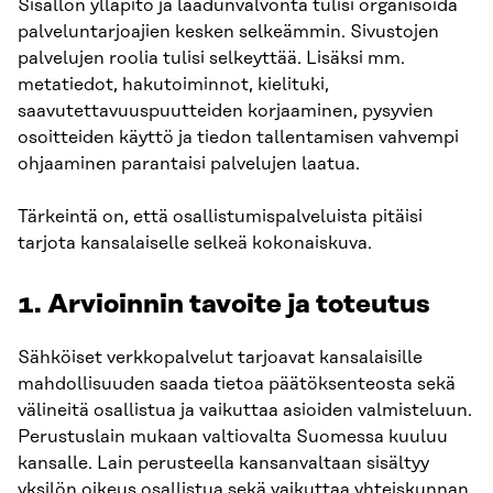
Sisällön ylläpito ja laadunvalvonta tulisi organisoida
palveluntarjoajien kesken selkeämmin. Sivustojen
palvelujen roolia tulisi selkeyttää. Lisäksi mm.
metatiedot, hakutoiminnot, kielituki,
saavutettavuuspuutteiden korjaaminen, pysyvien
osoitteiden käyttö ja tiedon tallentamisen vahvempi
ohjaaminen parantaisi palvelujen laatua.
Tärkeintä on, että osallistumispalveluista pitäisi
tarjota kansalaiselle selkeä kokonaiskuva.
1. Arvioinnin tavoite ja toteutus
Sähköiset verkkopalvelut tarjoavat kansalaisille
mahdollisuuden saada tietoa päätöksenteosta sekä
välineitä osallistua ja vaikuttaa asioiden valmisteluun.
Perustuslain mukaan valtiovalta Suomessa kuuluu
kansalle. Lain perusteella kansanvaltaan sisältyy
yksilön oikeus osallistua sekä vaikuttaa yhteiskunnan