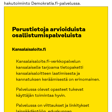
hakutoiminto Demokratia.fi-palvelussa.
Perustietoja arvioiduista
osallistumispalveluista
Kansalaisaloite.fi
Kansalaisaloite.fi-verkkopalvelun
kansalaiselle tarjoama tietopaketti
kansalaisaloitteen laatimisesta ja
kannatuksen keräämisestä on erinomainen.
Palvelussa olevat opasteet tukevat
käyttäjän toimintaa hyvin.
Palvelussa on viittaukset ja linkitykset
lainsäädäntöön, eduskunnan