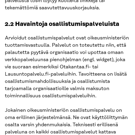
palvelusta tosin löytyy kuolleita linkkejä tai
tekemättömiä saavutettavuuskorjauksia.
2.2 Havaintoja osallistumispalveluista
Arvioidut osallistumispalvelut ovat oikeusministeriön
tuottamisvastuulla. Palvelut on toteutettu niin, että
palautetta pyytävä organisaatio voi upottaa omaan
verkkopalveluunsa pienohjelman (engl. widget), joka
vie suoraan esimerkiksi Otakantaa.fi- tai
Lausuntopalvelu.fi-palveluihin. Tavoitteena on lisätä
osallistumismahdollisuuksia ja osallistumista
tarjoamalla organisaatioille valmis maksuton
toiminnallisuus osallistumispalveluihin.
Jokainen oikeusministeriön osallistumispalvelu on
oma erillinen järjestelmänsä. Ne ovat käyttöliittymän
osalta varsin yhdenmukaisia. Teknisesti erillisenä
palveluna on kaikki osallistumispalvelut kattava