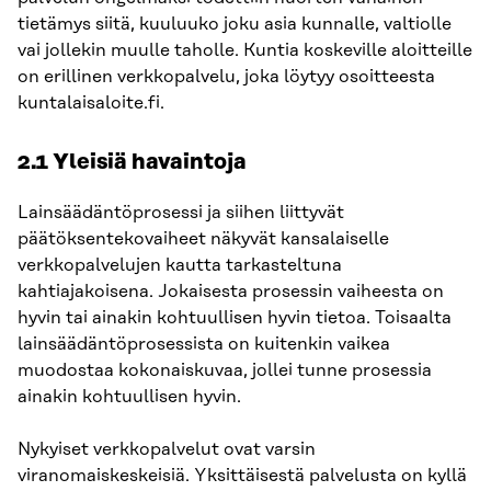
tietämys siitä, kuuluuko joku asia kunnalle, valtiolle
vai jollekin muulle taholle. Kuntia koskeville aloitteille
on erillinen verkkopalvelu, joka löytyy osoitteesta
kuntalaisaloite.fi.
2.1 Yleisiä havaintoja
Lainsäädäntöprosessi ja siihen liittyvät
päätöksentekovaiheet näkyvät kansalaiselle
verkkopalvelujen kautta tarkasteltuna
kahtiajakoisena. Jokaisesta prosessin vaiheesta on
hyvin tai ainakin kohtuullisen hyvin tietoa. Toisaalta
lainsäädäntöprosessista on kuitenkin vaikea
muodostaa kokonaiskuvaa, jollei tunne prosessia
ainakin kohtuullisen hyvin.
Nykyiset verkkopalvelut ovat varsin
viranomaiskeskeisiä. Yksittäisestä palvelusta on kyllä