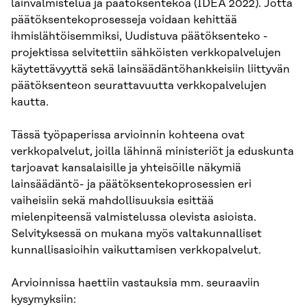
lainvalmistelua ja päätöksentekoa (IDEA 2022). Jotta
päätöksentekoprosesseja voidaan kehittää
ihmislähtöisemmiksi, Uudistuva päätöksenteko -
projektissa selvitettiin sähköisten verkkopalvelujen
käytettävyyttä sekä lainsäädäntöhankkeisiin liittyvän
päätöksenteon seurattavuutta verkkopalvelujen
kautta.
Tässä työpaperissa arvioinnin kohteena ovat
verkkopalvelut, joilla lähinnä ministeriöt ja eduskunta
tarjoavat kansalaisille ja yhteisöille näkymiä
lainsäädäntö- ja päätöksentekoprosessien eri
vaiheisiin sekä mahdollisuuksia esittää
mielenpiteensä valmistelussa olevista asioista.
Selvityksessä on mukana myös valtakunnalliset
kunnallisasioihin vaikuttamisen verkkopalvelut.
Arvioinnissa haettiin vastauksia mm. seuraaviin
kysymyksiin: