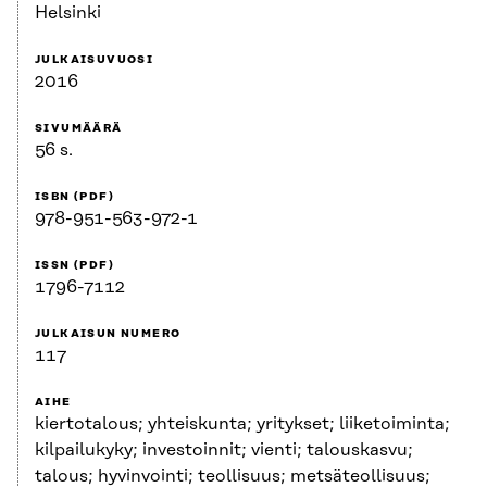
Helsinki
JULKAISUVUOSI
2016
SIVUMÄÄRÄ
56 s.
ISBN (PDF)
978-951-563-972-1
ISSN (PDF)
1796-7112
JULKAISUN NUMERO
117
AIHE
kiertotalous; yhteiskunta; yritykset; liiketoiminta;
kilpailukyky; investoinnit; vienti; talouskasvu;
talous; hyvinvointi; teollisuus; metsäteollisuus;