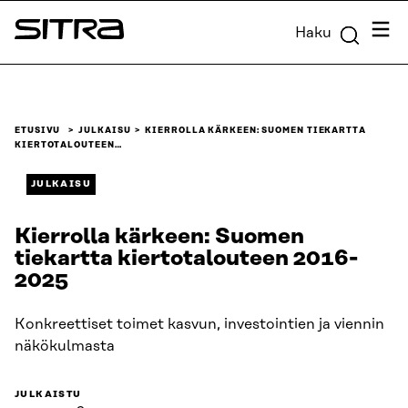
Siirry
Valik
Haku
suoraan
Sitra
sisältöön
↓
ETUSIVU
JULKAISU
KIERROLLA KÄRKEEN: SUOMEN TIEKARTTA
KIERTOTALOUTEEN…
JULKAISU
Kierrolla kärkeen: Suomen
tiekartta kiertotalouteen 2016-
2025
Konkreettiset toimet kasvun, investointien ja viennin
näkökulmasta
JULKAISTU