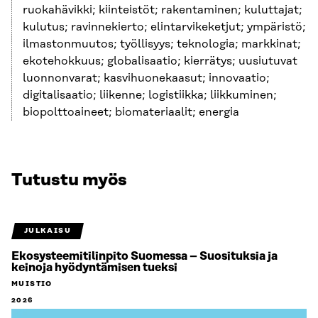
ruokahävikki; kiinteistöt; rakentaminen; kuluttajat;
kulutus; ravinnekierto; elintarvikeketjut; ympäristö;
ilmastonmuutos; työllisyys; teknologia; markkinat;
ekotehokkuus; globalisaatio; kierrätys; uusiutuvat
luonnonvarat; kasvihuonekaasut; innovaatio;
digitalisaatio; liikenne; logistiikka; liikkuminen;
biopolttoaineet; biomateriaalit; energia
Tutustu myös
JULKAISU
Ekosysteemitilinpito Suomessa – Suosituksia ja
keinoja hyödyntämisen tueksi
MUISTIO
2026