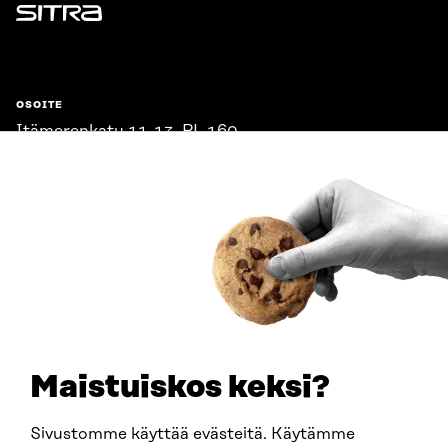
Sitra
OSOITE
Itämerenkatu 11-13, PL 160,
00181 Helsinki
Saapumisohjeet
Y-TUNNUS
0202132-3
PUHELIN
+358 294 618 991
SÄHKÖPOSTI
etunimi.sukunimi@sitra.fi
sitra@sitra.fi
Maistuiskos keksi?
Sivustomme käyttää evästeitä. Käytämme