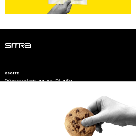
Sitra
OSOITE
Itämerenkatu 11-13, PL 160,
00181 Helsinki
Saapumisohjeet
Y-TUNNUS
0202132-3
PUHELIN
+358 294 618 991