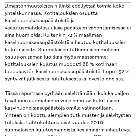
Ilmastonmuutoksen hillintä edellyttää toimia koko
yhteiskunnassa. Kotitalouksien osuutta
kasvihuonekaasupäästöistä ja
vaikutusmahdollisuuksia päästöjen vähentämisessä ei
aina huomioida. Kuitenkin 72 % maailman
kasvihuonekaasupäästöistä aiheutuu kotitalouksien
kulutuksesta. Suomalaisen tutkimuksen mukaan
osuus on samaa luokkaa myös maassamme:
kotitalouksien kulutus muodosti 68 % kotimaan
loppukäytön kasvihuonekaasupäästöistä. Loput 32 %
syntyivät julkisesta kulutuksesta ja investoinneista.
Tässä raportissa pyritään selvittämään, kuinka paljon
tavallinen suomalainen voi pienentää kulutuksen
kasvihuonekaasupäästöjä omilla valinnoillaan.
Yhteen on koottu aiempien tutkimusten ja selvitysten
tuloksia. Lähtökohtana ovat vuoden 2010
suomalaisen kulutusmenoista keskimäärin aiheutuvat