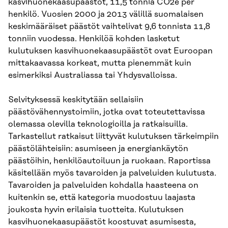
kasvihuonekaasupäästöt, 11,5 tonnia CO2e per
henkilö. Vuosien 2000 ja 2013 välillä suomalaisen
keskimääräiset päästöt vaihtelivat 9,6 tonnista 11,8
tonniin vuodessa. Henkilöä kohden lasketut
kulutuksen kasvihuonekaasupäästöt ovat Euroopan
mittakaavassa korkeat, mutta pienemmät kuin
esimerkiksi Australiassa tai Yhdysvalloissa.
Selvityksessä keskitytään sellaisiin
päästövähennystoimiin, jotka ovat toteutettavissa
olemassa olevilla teknologioilla ja ratkaisuilla.
Tarkastellut ratkaisut liittyvät kulutuksen tärkeimpiin
päästölähteisiin: asumiseen ja energiankäytön
päästöihin, henkilöautoiluun ja ruokaan. Raportissa
käsitellään myös tavaroiden ja palveluiden kulutusta.
Tavaroiden ja palveluiden kohdalla haasteena on
kuitenkin se, että kategoria muodostuu laajasta
joukosta hyvin erilaisia tuotteita. Kulutuksen
kasvihuonekaasupäästöt koostuvat asumisesta,