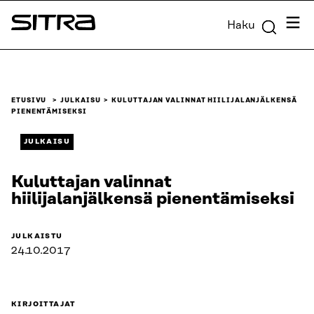
Siirry
Valik
Haku
suoraan
Sitra
sisältöön
↓
ETUSIVU
JULKAISU
KULUTTAJAN VALINNAT HIILIJALANJÄLKENSÄ
PIENENTÄMISEKSI
JULKAISU
Kuluttajan valinnat
hiilijalanjälkensä pienentämiseksi
JULKAISTU
24.10.2017
KIRJOITTAJAT