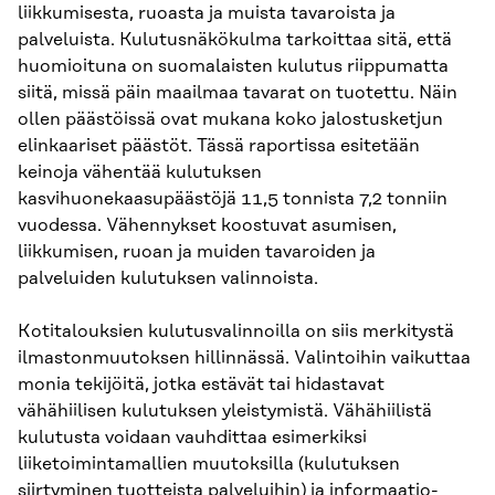
liikkumisesta, ruoasta ja muista tavaroista ja
palveluista. Kulutusnäkökulma tarkoittaa sitä, että
huomioituna on suomalaisten kulutus riippumatta
siitä, missä päin maailmaa tavarat on tuotettu. Näin
ollen päästöissä ovat mukana koko jalostusketjun
elinkaariset päästöt. Tässä raportissa esitetään
keinoja vähentää kulutuksen
kasvihuonekaasupäästöjä 11,5 tonnista 7,2 tonniin
vuodessa. Vähennykset koostuvat asumisen,
liikkumisen, ruoan ja muiden tavaroiden ja
palveluiden kulutuksen valinnoista.
Kotitalouksien kulutusvalinnoilla on siis merkitystä
ilmastonmuutoksen hillinnässä. Valintoihin vaikuttaa
monia tekijöitä, jotka estävät tai hidastavat
vähähiilisen kulutuksen yleistymistä. Vähähiilistä
kulutusta voidaan vauhdittaa esimerkiksi
liiketoimintamallien muutoksilla (kulutuksen
siirtyminen tuotteista palveluihin) ja informaatio-