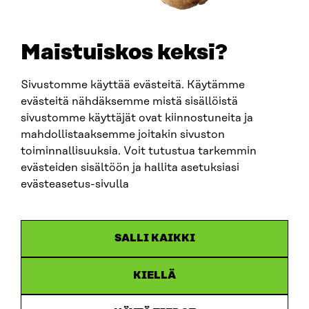
SÄHKÖPOSTI
etunimi.sukunimi@sitra.fi
sitra@sitra.fi
Maistuiskos keksi?
Sivustomme käyttää evästeitä. Käytämme
SITRA SOSIAALISESSA MEDIASSA
evästeitä nähdäksemme mistä sisällöistä
sivustomme käyttäjät ovat kiinnostuneita ja
LinkedIn
mahdollistaaksemme joitakin sivuston
Instagram
toiminnallisuuksia. Voit tutustua tarkemmin
YouTube
evästeiden sisältöön ja hallita asetuksiasi
evästeasetus-sivulla
Sitra 2025
SALLI KAIKKI
Tietosuoja
KIELLÄ
Evästeasetukset
Ilmoituskanava