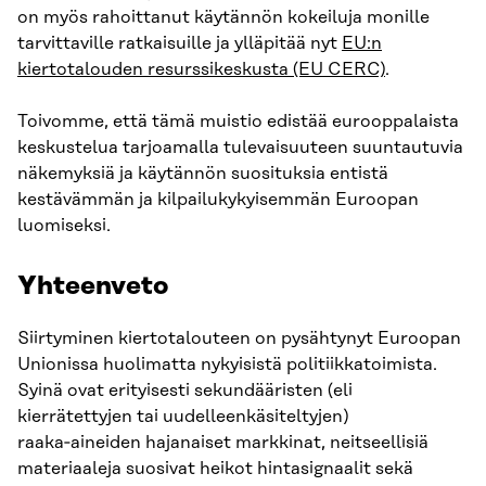
on myös rahoittanut käytännön kokeiluja monille
tarvittaville ratkaisuille ja ylläpitää nyt
EU:n
kiertotalouden resurssikeskusta (EU CERC)
.
Toivomme, että tämä muistio edistää eurooppalaista
keskustelua tarjoamalla tulevaisuuteen suuntautuvia
näkemyksiä ja käytännön suosituksia entistä
kestävämmän ja kilpailukykyisemmän Euroopan
luomiseksi.
Yhteenveto
Siirtyminen kiertotalouteen on pysähtynyt Euroopan
Unionissa huolimatta nykyisistä politiikkatoimista.
Syinä ovat erityisesti sekundääristen (eli
kierrätettyjen tai uudelleenkäsiteltyjen)
raaka‑aineiden hajanaiset markkinat, neitseellisiä
materiaaleja suosivat heikot hintasignaalit sekä