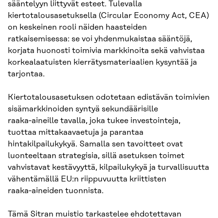
sääntelyyn liittyvät esteet. Tulevalla
kiertotalousasetuksella (Circular Economy Act, CEA)
on keskeinen rooli näiden haasteiden
ratkaisemisessa: se voi yhdenmukaistaa sääntöjä,
korjata huonosti toimivia markkinoita sekä vahvistaa
korkealaatuisten kierrätysmateriaalien kysyntää ja
tarjontaa.
Kiertotalousasetuksen odotetaan edistävän toimivien
sisämarkkinoiden syntyä sekundäärisille
raaka‑aineille tavalla, joka tukee investointeja,
tuottaa mittakaavaetuja ja parantaa
hintakilpailukykyä. Samalla sen tavoitteet ovat
luonteeltaan strategisia, sillä asetuksen toimet
vahvistavat kestävyyttä, kilpailukykyä ja turvallisuutta
vähentämällä EU:n riippuvuutta kriittisten
raaka‑aineiden tuonnista.
Tämä Sitran muistio tarkastelee ehdotettavan