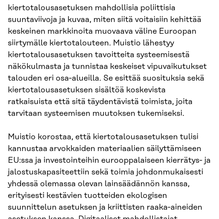
kiertotalousasetuksen mahdollisia poliittisia
suuntaviivoja ja kuvaa, miten siitä voitaisiin kehittää
keskeinen markkinoita muovaava väline Euroopan
siirtymälle kiertotalouteen. Muistio lähestyy
kiertotalousasetuksen tavoitteita systeemisestä
näkökulmasta ja tunnistaa keskeiset vipuvaikutukset
talouden eri osa‑alueilla. Se esittää suosituksia sekä
kiertotalousasetuksen sisältöä koskevista
ratkaisuista että sitä täydentävistä toimista, joita
tarvitaan systeemisen muutoksen tukemiseksi.
Muistio korostaa, että kiertotalousasetuksen tulisi
kannustaa arvokkaiden materiaalien säilyttämiseen
EU:ssa ja investointeihin eurooppalaiseen kierrätys‑ ja
jalostuskapasiteettiin sekä toimia johdonmukaisesti
yhdessä olemassa olevan lainsäädännön kanssa,
erityisesti kestävien tuotteiden ekologisen
suunnittelun asetuksen ja kriittisten raaka‑aineiden