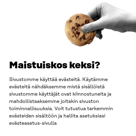
Saapumisohjeet
Y-TUNNUS
0202132-3
PUHELIN
+358 294 618 991
SÄHKÖPOSTI
etunimi.sukunimi@sitra.fi
sitra@sitra.fi
Maistuiskos keksi?
Sivustomme käyttää evästeitä. Käytämme
SITRA SOSIAALISESSA MEDIASSA
evästeitä nähdäksemme mistä sisällöistä
sivustomme käyttäjät ovat kiinnostuneita ja
LinkedIn
mahdollistaaksemme joitakin sivuston
Instagram
toiminnallisuuksia. Voit tutustua tarkemmin
YouTube
evästeiden sisältöön ja hallita asetuksiasi
evästeasetus-sivulla