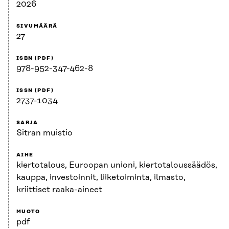
2026
SIVUMÄÄRÄ
27
ISBN (PDF)
978-952-347-462-8
ISSN (PDF)
2737-1034
SARJA
Sitran muistio
AIHE
kiertotalous, Euroopan unioni, kiertotaloussäädös,
kauppa, investoinnit, liiketoiminta, ilmasto,
kriittiset raaka-aineet
MUOTO
pdf