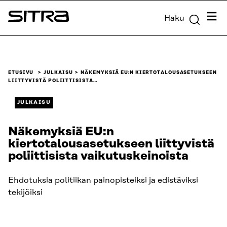
Siirry
Valik
Haku
suoraan
Sitra
sisältöön
↓
ETUSIVU
JULKAISU
NÄKEMYKSIÄ EU:N KIERTOTALOUSASETUKSEEN
LIITTYVISTÄ POLIITTISISTA…
JULKAISU
Näkemyksiä EU:n
kiertotalousasetukseen liittyvistä
poliittisista vaikutuskeinoista
Ehdotuksia politiikan painopisteiksi ja edistäviksi
tekijöiksi