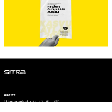
Sitra
OSOITE
Itämerenkatu 11-13, PL 160,
00181 Helsinki