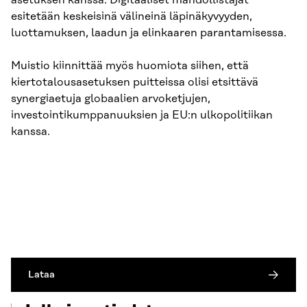
asetuksen kanssa. Digitaaliset mahdollistajat
esitetään keskeisinä välineinä läpinäkyvyyden,
luottamuksen, laadun ja elinkaaren parantamisessa.
Muistio kiinnittää myös huomiota siihen, että
kiertotalousasetuksen puitteissa olisi etsittävä
synergiaetuja globaalien arvoketjujen,
investointikumppanuuksien ja EU:n ulkopolitiikan
kanssa.
Lataa