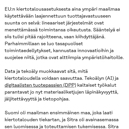
EU:n kiertotalousasetuksesta aina ympäri maailmaa
käytettävään laajennettuun tuottajavastuuseen
suunta on selvä: lineaariset järjestelmät ovat
menettämässä toimintansa oikeutusta. Sääntelyä ei
siis tulisi pitää rajoitteena, vaan kiihdyttäjänä.
Parhaimmillaan se luo tasapuoliset
toimintaedellytykset, kannustaa innovaatioihin ja
suojelee niitä, jotka ovat alttiimpia ympäristöhaitoille.
Data ja tekoäly muokkaavat sitä, mitä
kiertotaloudella voidaan saavuttaa. Tekoälyn (AI) ja
digitaalisten tuotepassien (DPP)
kaltaiset työkalut
parantavat jo nyt materiaaliketjujen läpinäkyvyyttä,
jäljitettävyyttä ja tietopohjaa.
Suomi oli maailman ensimmäinen maa, joka laati
kiertotalouden tiekartan, ja Sitra oli avainasemassa
sen luomisessa ja toteuttamisen tukemisessa. Sitra