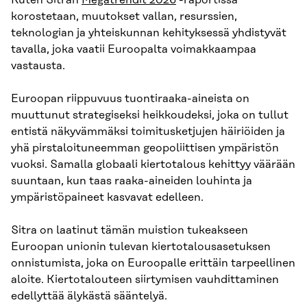
Kuten Sitran
Megatrendit 2026
-raportissa
korostetaan, muutokset vallan, resurssien,
teknologian ja yhteiskunnan kehityksessä yhdistyvät
tavalla, joka vaatii Euroopalta voimakkaampaa
vastausta.
Euroopan riippuvuus tuontiraaka-aineista on
muuttunut strategiseksi heikkoudeksi, joka on tullut
entistä näkyvämmäksi toimitusketjujen häiriöiden ja
yhä pirstaloituneemman geopoliittisen ympäristön
vuoksi. Samalla globaali kiertotalous kehittyy väärään
suuntaan, kun taas raaka-aineiden louhinta ja
ympäristöpaineet kasvavat edelleen.
Sitra on laatinut tämän muistion tukeakseen
Euroopan unionin tulevan kiertotalousasetuksen
onnistumista, joka on Euroopalle erittäin tarpeellinen
aloite. Kiertotalouteen siirtymisen vauhdittaminen
edellyttää älykästä sääntelyä.