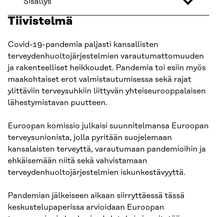
Sisällys
Tiivistelmä
Covid-19-pandemia paljasti kansallisten
terveydenhuoltojärjestelmien varautumattomuuden
ja rakenteelliset heikkoudet. Pandemia toi esiin myös
maakohtaiset erot valmistautumisessa sekä rajat
ylittäviin terveysuhkiin liittyvän yhteiseurooppalaisen
lähestymistavan puutteen.
Euroopan komissio julkaisi suunnitelmansa Euroopan
terveysunionista, jolla pyritään suojelemaan
kansalaisten terveyttä, varautumaan pandemioihin ja
ehkäisemään niitä sekä vahvistamaan
terveydenhuoltojärjestelmien iskunkestävyyttä.
Pandemian jälkeiseen aikaan siirryttäessä tässä
keskustelupaperissa arvioidaan Euroopan