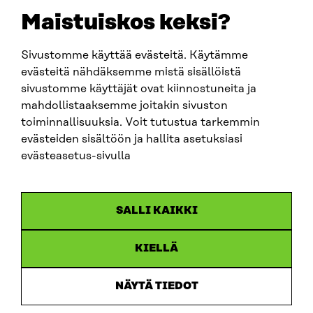
sitra@sitra.fi
Maistuiskos keksi?
Sivustomme käyttää evästeitä. Käytämme
SITRA SOSIAALISESSA MEDIASSA
evästeitä nähdäksemme mistä sisällöistä
sivustomme käyttäjät ovat kiinnostuneita ja
LinkedIn
mahdollistaaksemme joitakin sivuston
Instagram
toiminnallisuuksia. Voit tutustua tarkemmin
YouTube
evästeiden sisältöön ja hallita asetuksiasi
evästeasetus-sivulla
Sitra 2025
SALLI KAIKKI
Tietosuoja
KIELLÄ
Evästeasetukset
Ilmoituskanava
NÄYTÄ TIEDOT
Saavutettavuusseloste
Asiakirjajulkisuus