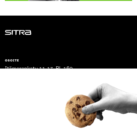
Sitra
OSOITE
Itämerenkatu 11-13, PL 160,
00181 Helsinki
Saapumisohjeet
Y-TUNNUS
0202132-3
PUHELIN
+358 294 618 991
SÄHKÖPOSTI
etunimi.sukunimi@sitra.fi