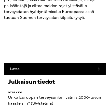
projektiaan, jossa rakennetaan ratkaisuja, reiluja
pelisääntöjä ja siltaa maiden rajat ylittävälle
terveysdatan hyödyntämiselle Euroopassa sekä
tuetaan Suomen terveysalan kilpailukykyä.
Lataa
Julkaisun tiedot
OTSIKKO
Onko Euroopan terveysunioni valmis 2000-luvun
haasteisiin? (tiivistelmä)