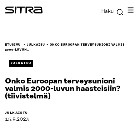
Siirry
Valik
Haku
suoraan
Sitra
sisältöön
↓
ETUSIVU
JULKAISU
ONKO EUROOPAN TERVEYSUNIONI VALMIS
2000-LUVUN…
JULKAISU
Onko Euroopan terveysunioni
valmis 2000-luvun haasteisiin?
(tiivistelmä)
JULKAISTU
15.9.2023