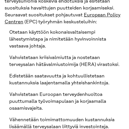
terveysunionia koskevia ehdotuksia ja esitetään
suosituksia havaittujen puutteiden korjaamiseksi.
Seuraavat suositukset pohjautuvat
European Policy
Centren
(EPC) työryhmän keskusteluihin:
Otetaan käyttöön kokonaisvaltaisempi
lähestymistapa ja nimitetään hyvinvoinnista
vastaava johtaja.
Vahvistetaan kriisivalmiutta ja nostetaan
terveysalan hätävalmiustoimija (HERA) virastoksi.
Edistetään saatavuutta ja kohtuullistetaan
kustannuksia laajentamalla yhteishankintoja.
Vahvistetaan Euroopan terveydenhuoltoa
puuttumalla työvoimapulaan ja korjaamalla
osaamisvajeita.
Vähennetään toimimattomuuden kustannuksia
lisäämällä terveysalaan liittyviä investointeja.