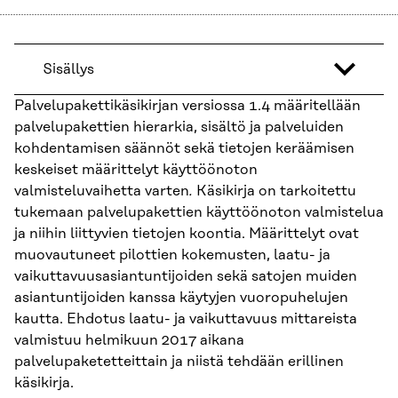
Sisällys
Palvelupakettikäsikirjan versiossa 1.4 määritellään
palvelupakettien hierarkia, sisältö ja palveluiden
kohdentamisen säännöt sekä tietojen keräämisen
keskeiset määrittelyt käyttöönoton
valmisteluvaihetta varten
.
Käsikirja on tarkoitettu
tukemaan palvelupakettien käyttöönoton valmistelua
ja niihin liittyvien tietojen koontia. Määrittelyt ovat
muovautuneet pilottien kokemusten, laatu- ja
vaikuttavuusasiantuntijoiden sekä satojen muiden
asiantuntijoiden kanssa käytyjen vuoropuhelujen
kautta. Ehdotus laatu- ja vaikuttavuus mittareista
valmistuu helmikuun 2017 aikana
palvelupaketetteittain ja niistä tehdään erillinen
käsikirja.