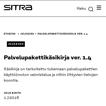
Siirry
Valik
Haku
suoraan
Sitra
sisältöön
↓
ETUSIVU
JULKAISU
PALVELUPAKETTI­KÄSIKIRJA VER. 1.4
JULKAISU
Palvelupaketti­käsikirja ver. 1.4
Käsikirja on tarkoitettu tukemaan palvelupakettien
käyttöönoton valmistelua ja niihin liittyvien tietojen
koontia.
JULKAISTU
1.7.2016