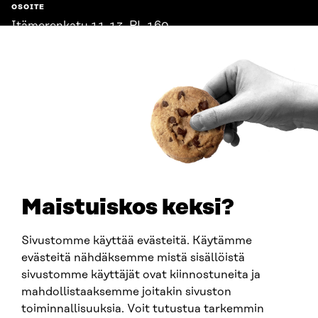
OSOITE
Itämerenkatu 11-13, PL 160,
00181 Helsinki
Saapumisohjeet
Y-TUNNUS
0202132-3
PUHELIN
+358 294 618 991
SÄHKÖPOSTI
etunimi.sukunimi@sitra.fi
sitra@sitra.fi
Maistuiskos keksi?
Sivustomme käyttää evästeitä. Käytämme
SITRA SOSIAALISESSA MEDIASSA
evästeitä nähdäksemme mistä sisällöistä
sivustomme käyttäjät ovat kiinnostuneita ja
LinkedIn
mahdollistaaksemme joitakin sivuston
Instagram
toiminnallisuuksia. Voit tutustua tarkemmin