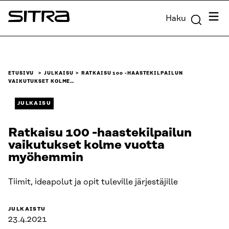
Siirry
Valik
Haku
suoraan
Sitra
sisältöön
↓
ETUSIVU
JULKAISU
RATKAISU 100 -HAASTEKILPAILUN
VAIKUTUKSET KOLME…
JULKAISU
Ratkaisu 100 -haastekilpailun
vaikutukset kolme vuotta
myöhemmin
Tiimit, ideapolut ja opit tuleville järjestäjille
JULKAISTU
23.4.2021