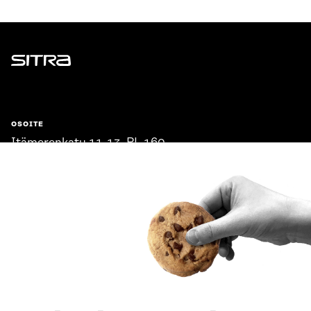
Sitra
OSOITE
Itämerenkatu 11-13, PL 160,
00181 Helsinki
Saapumisohjeet
Y-TUNNUS
0202132-3
PUHELIN
+358 294 618 991
SÄHKÖPOSTI
etunimi.sukunimi@sitra.fi
sitra@sitra.fi