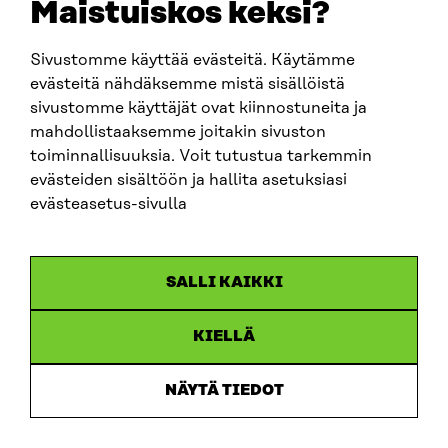
Maistuiskos keksi?
Sivustomme käyttää evästeitä. Käytämme
SITRA SOSIAALISESSA MEDIASSA
evästeitä nähdäksemme mistä sisällöistä
sivustomme käyttäjät ovat kiinnostuneita ja
LinkedIn
mahdollistaaksemme joitakin sivuston
Instagram
toiminnallisuuksia. Voit tutustua tarkemmin
YouTube
evästeiden sisältöön ja hallita asetuksiasi
evästeasetus-sivulla
Sitra 2025
SALLI KAIKKI
Tietosuoja
KIELLÄ
Evästeasetukset
Ilmoituskanava
NÄYTÄ TIEDOT
Saavutettavuusseloste
Asiakirjajulkisuus
Sitran digitaalinen viestintä ja verkkopalvelut