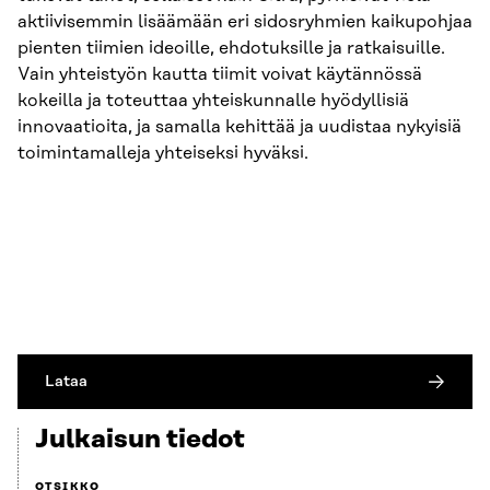
aktiivisemmin lisäämään eri sidosryhmien kaikupohjaa
pienten tiimien ideoille, ehdotuksille ja ratkaisuille.
Vain yhteistyön kautta tiimit voivat käytännössä
kokeilla ja toteut­taa yhteiskunnalle hyödyllisiä
innovaatioita, ja samalla kehittää ja uudistaa nykyisiä
toiminta­malleja yhteiseksi hyväksi.
Lataa
Julkaisun tiedot
OTSIKKO