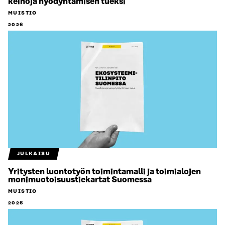
keinoja hyödyntämisen tueksi
MUISTIO
2026
JULKAISU
Yritysten luontotyön toimintamalli ja toimialojen
monimuotoisuustiekartat Suomessa
MUISTIO
2026