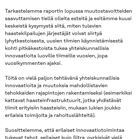
Tarkastelemme raportin lopussa muutostavoitteiden
saavuttamisen tiellä olleita esteitä ja esitämme kuusi
keskeistä kysymystä siitä, miten tulevien
haastekilpailujen järjestäjät voivat siirtyä
lyhytkestoisesta, uusien tiimien käynnistämisestä
kohti pitkäkestoista tukea yhteiskun­nallisia
innovaatioita luoville tiimeille vuosien, jopa
vuosikymmenten ajaksi.
Töitä on vielä paljon tehtävänä yhteiskunnallisia
innovaatioita ja muutoksia mahdollista­vien
tehokkaiden rajapintojen rakentamiseksi (esimerkiksi
kattavat haasteinfrastruktuurit, jotka yhdistävät
tiimit erityisiin haasteisiin, mukaan lukien joukko
erilaisia toimijoita ja rahoi­tuslähteitä).
Suosittelemme, että erilaiset innovaatiotoimintaa
tukevat tahot, sellaiset kuin Sitra, pyrkisi­vät vielä