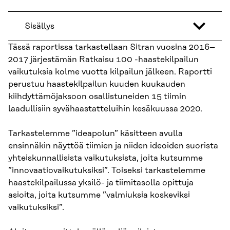
Sisällys
Tässä raportissa tarkastellaan Sitran vuosina 2016–
2017 järjestämän Ratkaisu 100 -haastekil­pailun
vaikutuksia kolme vuotta kilpailun jälkeen. Raportti
perustuu haastekilpailun kuuden kuukauden
kiihdyttämöjaksoon osallistuneiden 15 tiimin
laadullisiin syvähaastatteluihin kesäkuussa 2020.
Tarkastelemme ”ideapolun” käsitteen avulla
ensinnäkin näyttöä tiimien ja niiden ideoiden suorista
yhteiskunnallisista vaikutuksista, joita kutsumme
”innovaatiovaikutuksiksi”. Toiseksi tarkastelemme
haastekilpailussa yksilö- ja tiimitasolla opittuja
asioita, joita kutsumme ”val­miuksia koskeviksi
vaikutuksiksi”.