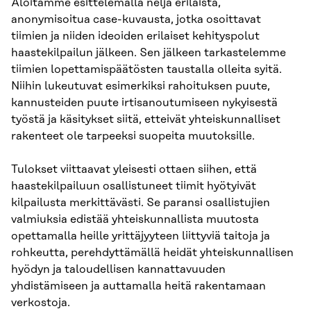
Aloitamme esittelemällä neljä erilaista,
anonymisoitua case-kuvausta, jotka osoittavat
tiimien ja niiden ideoiden erilaiset kehityspolut
haastekilpailun jälkeen. Sen jälkeen tarkaste­lemme
tiimien lopettamispäätösten taustalla olleita syitä.
Niihin lukeutuvat esimerkiksi rahoi­tuksen puute,
kannusteiden puute irtisanoutumiseen nykyisestä
työstä ja käsitykset siitä, etteivät yhteiskunnalliset
rakenteet ole tarpeeksi suopeita muutoksille.
Tulokset viittaavat yleisesti ottaen siihen, että
haastekilpailuun osallistuneet tiimit hyötyivät
kilpailusta merkittävästi. Se paransi osallistujien
valmiuksia edistää yhteiskunnallista muutosta
opettamalla heille yrittäjyyteen liittyviä taitoja ja
rohkeutta, perehdyttämällä heidät yhteiskun­nallisen
hyödyn ja taloudellisen kannattavuuden
yhdistämiseen ja auttamalla heitä rakenta­maan
verkostoja.