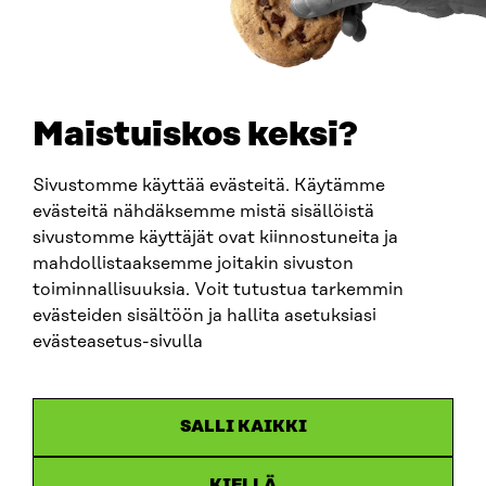
PUHELIN
+358 294 618 991
SÄHKÖPOSTI
etunimi.sukunimi@sitra.fi
sitra@sitra.fi
Maistuiskos keksi?
Sivustomme käyttää evästeitä. Käytämme
SITRA SOSIAALISESSA MEDIASSA
evästeitä nähdäksemme mistä sisällöistä
sivustomme käyttäjät ovat kiinnostuneita ja
LinkedIn
mahdollistaaksemme joitakin sivuston
Instagram
toiminnallisuuksia. Voit tutustua tarkemmin
YouTube
evästeiden sisältöön ja hallita asetuksiasi
evästeasetus-sivulla
Sitra 2025
SALLI KAIKKI
Tietosuoja
KIELLÄ