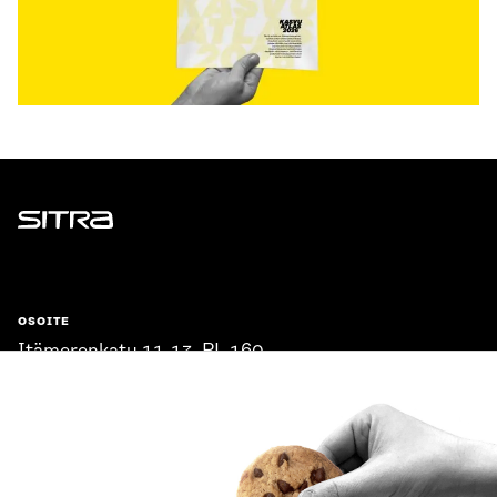
Sitra
OSOITE
Itämerenkatu 11-13, PL 160,
00181 Helsinki
Saapumisohjeet
Y-TUNNUS
0202132-3