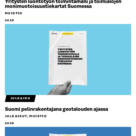
Yritysten luontotyön toimintamalli ja toimialojen
monimuotoisuustiekartat Suomessa
MUISTIO
2026
JULKAISU
Suomi pelinrakentajana geotalouden ajassa
JULKAISUT, MUISTIO
2026