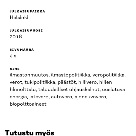
JULKAISUPAIKKA
Helsinki
JULKAISUVUOSI
2018
SIVUMÄÄRÄ
4 s.
AIHE
ilmastonmuutos, ilmastopolitiikka, veropolitiikka,
verot, tukipolitiikka, päästöt, hiilivero, hiilen
hinnoittelu, taloudelliset ohjauskeinot, uusiutuva
energia, jätevero, autovero, ajoneuvovero,
biopolttoaineet
Tutustu myös