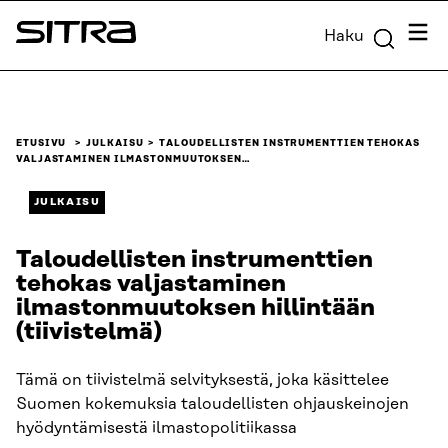
Siirry
Valik
Haku
suoraan
Sitra
sisältöön
↓
ETUSIVU
JULKAISU
TALOUDELLISTEN INSTRUMENTTIEN TEHOKAS
VALJASTAMINEN ILMASTONMUUTOKSEN…
JULKAISU
Taloudellisten instrumenttien
tehokas valjastaminen
ilmastonmuutoksen hillintään
(tiivistelmä)
Tämä on tiivistelmä selvityksestä, joka käsittelee
Suomen kokemuksia taloudellisten ohjauskeinojen
hyödyntämisestä ilmastopolitiikassa