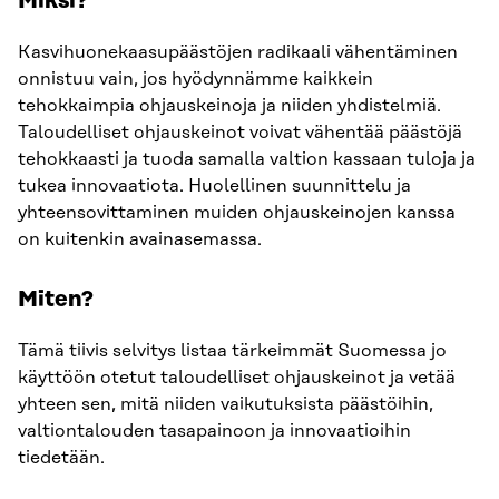
Miksi?
Kasvihuonekaasupäästöjen radikaali vähentäminen
onnistuu vain, jos hyödynnämme kaikkein
tehokkaimpia ohjauskeinoja ja niiden yhdistelmiä.
Taloudelliset ohjauskeinot voivat vähentää päästöjä
tehokkaasti ja tuoda samalla valtion kassaan tuloja ja
tukea innovaatiota. Huolellinen suunnittelu ja
yhteensovittaminen muiden ohjauskeinojen kanssa
on kuitenkin avainasemassa.
Miten?
Tämä tiivis selvitys listaa tärkeimmät Suomessa jo
käyttöön otetut taloudelliset ohjauskeinot ja vetää
yhteen sen, mitä niiden vaikutuksista päästöihin,
valtiontalouden tasapainoon ja innovaatioihin
tiedetään.