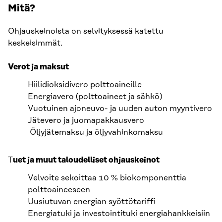
Mitä?
Ohjauskeinoista on selvityksessä katettu
keskeisimmät.
Verot ja maksut
Hiilidioksidivero polttoaineille
Energiavero (polttoaineet ja sähkö)
Vuotuinen ajoneuvo- ja uuden auton myyntivero
Jätevero ja juomapakkausvero
Öljyjätemaksu ja öljyvahinkomaksu
T
uet ja muut taloudelliset ohjauskeinot
Velvoite sekoittaa 10 % biokomponenttia
polttoaineeseen
Uusiutuvan energian syöttötariffi
Energiatuki ja investointituki energiahankkeisiin