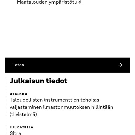
Maatalouden ympäristötuki.
Lataa
Julkaisun tiedot
OTSIKKO
Taloudellisten instrumenttien tehokas
valjastaminen ilmastonmuutoksen hillintään
(tiivistelmä)
JULKAISIJA
Sitra