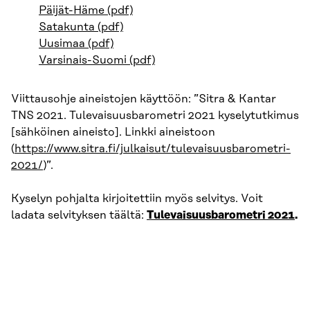
Päijät-Häme (pdf)
Satakunta (pdf)
Uusimaa (pdf)
Varsinais-Suomi (pdf)
Viittausohje aineistojen käyttöön: ”Sitra & Kantar
TNS 2021. Tulevaisuusbarometri 2021 kyselytutkimus
[sähköinen aineisto]. Linkki aineistoon
(
https://www.sitra.fi/julkaisut/tulevaisuusbarometri-
2021/
)”.
Kyselyn pohjalta kirjoitettiin myös selvitys. Voit
ladata selvityksen täältä:
Tulevaisuusbarometri 2021
.