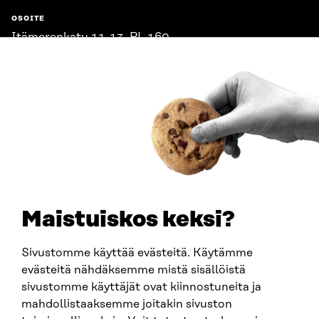
OSOITE
Itämerenkatu 11-13, PL 160,
00181 Helsinki
Saapumisohjeet
Y-TUNNUS
0202132-3
PUHELIN
+358 294 618 991
SÄHKÖPOSTI
etunimi.sukunimi@sitra.fi
sitra@sitra.fi
Maistuiskos keksi?
Sivustomme käyttää evästeitä. Käytämme
SITRA SOSIAALISESSA MEDIASSA
evästeitä nähdäksemme mistä sisällöistä
sivustomme käyttäjät ovat kiinnostuneita ja
LinkedIn
mahdollistaaksemme joitakin sivuston
Instagram