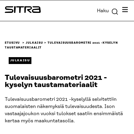
Siirry
Valik
Haku
suoraan
Sitra
sisältöön
↓
ETUSIVU
JULKAISU
TULEVAISUUSBAROMETRI 2021 -KYSELYN
TAUSTAMATERIAALIT
JULKAISU
Tulevaisuusbarometri 2021 -
kyselyn taustamateriaalit
Tulevaisuusbarometri 2021 -kyselyllä selvitettiin
suomalaisten näkemyksiä tulevaisuudesta. Ison
vastaajajoukon vuoksi tulokset saatiin ensimmäistä
kertaa myös maakuntatasolla.