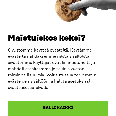
PUHELIN
+358 294 618 991
SÄHKÖPOSTI
etunimi.sukunimi@sitra.fi
sitra@sitra.fi
Maistuiskos keksi?
Sivustomme käyttää evästeitä. Käytämme
SITRA SOSIAALISESSA MEDIASSA
evästeitä nähdäksemme mistä sisällöistä
sivustomme käyttäjät ovat kiinnostuneita ja
LinkedIn
mahdollistaaksemme joitakin sivuston
Instagram
toiminnallisuuksia. Voit tutustua tarkemmin
YouTube
evästeiden sisältöön ja hallita asetuksiasi
evästeasetus-sivulla
Sitra 2025
SALLI KAIKKI