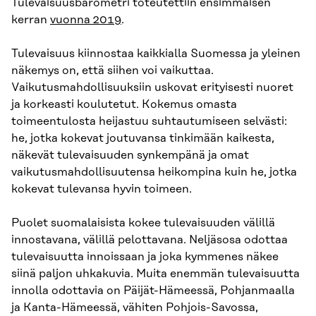
Tulevaisuusbaro­metri toteutettiin ensimmäisen
kerran
vuonna 2019
.
Tulevaisuus kiinnostaa kaikkialla Suomessa ja yleinen
näkemys on, että siihen voi vaikut­taa.
Vaikutusmahdollisuuksiin uskovat erityisesti nuoret
ja korkeasti koulutetut. Kokemus omasta
toimeentulosta heijastuu suhtautumiseen selvästi:
he, jotka kokevat joutuvansa tinki­mään kaikesta,
näkevät tulevaisuuden synkempänä ja omat
vaikutusmahdollisuutensa heikom­pina kuin he, jotka
kokevat tulevansa hyvin toimeen.
Puolet suomalaisista kokee tulevaisuuden välillä
innostavana, välillä pelottavana. Neljäsosa odottaa
tulevaisuutta innoissaan ja joka kymmenes näkee
siinä paljon uhkakuvia. Muita enemmän tulevaisuutta
innolla odottavia on Päijät-Hämeessä, Pohjanmaalla
ja Kanta-Hä­meessä, vähiten Pohjois-Savossa,