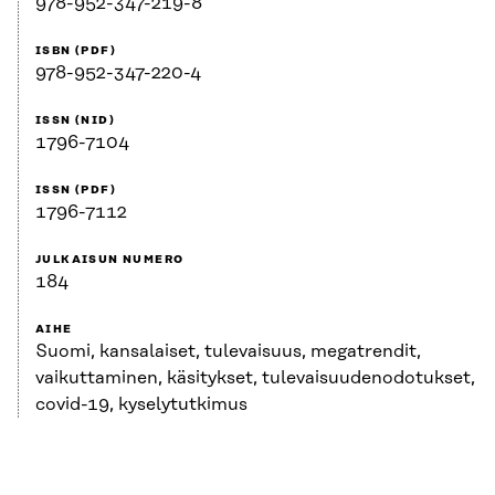
978-952-347-219-8
ISBN (PDF)
978-952-347-220-4
ISSN (NID)
1796-7104
ISSN (PDF)
1796-7112
JULKAISUN NUMERO
184
AIHE
Suomi, kansalaiset, tulevaisuus, megatrendit,
vaikuttaminen, käsitykset, tulevaisuudenodotukset,
covid-19, kyselytutkimus