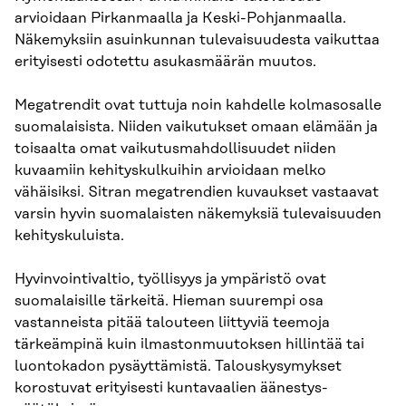
arvioidaan Pirkanmaalla ja Keski-Pohjanmaalla.
Näkemyksiin asuinkunnan tulevaisuudesta vaikuttaa
erityisesti odotettu asukasmäärän muutos.
Megatrendit ovat tuttuja noin kahdelle kolmasosalle
suomalaisista. Niiden vaikutukset omaan elämään ja
toisaalta omat vaikutusmahdollisuudet niiden
kuvaamiin kehityskulkuihin arvioidaan melko
vähäisiksi. Sitran megatrendien kuvaukset vastaavat
varsin hyvin suomalais­ten näkemyksiä tulevaisuuden
kehityskuluista.
Hyvinvointivaltio, työllisyys ja ympäristö ovat
suomalaisille tärkeitä. Hieman suurempi osa
vastanneista pitää talouteen liittyviä teemoja
tärkeämpinä kuin ilmastonmuutoksen hillintää tai
luontokadon pysäyttämistä. Talouskysymykset
korostuvat erityisesti kuntavaalien äänestys­