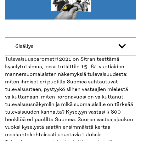
Sisällys
Tulevaisuusbarometri 2021 on Sitran teettämä
kyselytutkimus, jossa tutkittiin 15–84-vuotiai­den
mannersuomalaisten näkemyksiä tulevaisuudesta:
miten ihmiset eri puolilla Suomea suhtautuvat
tulevaisuuteen, pystyykö siihen vastaajien mielestä
vaikuttamaan, miten korona­vuosi on vaikuttanut
tulevaisuusnäkymiin ja mikä suomalaisille on tärkeää
tulevaisuuden kannalta? Kyselyyn vastasi 3 800
henkilöä eri puolilta Suomea. Suuren vastaajajoukon
vuoksi kyselystä saatiin ensimmäistä kertaa
maakuntakohtaisesti edustavia tuloksia.