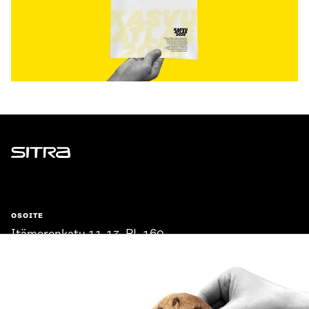
Sitra
OSOITE
Itämerenkatu 11-13, PL 160,
00181 Helsinki
Saapumisohjeet
Y-TUNNUS
0202132-3