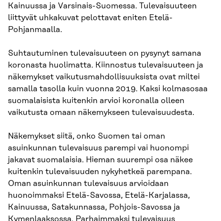
Kainuussa ja Varsinais-Suomessa. Tulevaisuuteen
liittyvät uhkakuvat pelottavat eniten Etelä-
Pohjanmaalla.
Suhtautuminen tulevaisuuteen on pysynyt samana
koronasta huolimatta. Kiinnostus tulevaisuuteen ja
näkemykset vaikutusmahdollisuuksista ovat miltei
samalla tasolla kuin vuonna 2019. Kaksi kolmasosaa
suomalaisista kuitenkin arvioi koronalla olleen
vaikutusta omaan näkemykseen tulevaisuudesta.
Näkemykset siitä, onko Suomen tai oman
asuinkunnan tulevaisuus parempi vai huonompi
jakavat suomalaisia. Hieman suurempi osa näkee
kuitenkin tulevaisuuden nykyhetkeä parem­pana.
Oman asuinkunnan tulevaisuus arvioidaan
huonoimmaksi Etelä-Savossa, Etelä-Karja­lassa,
Kainuussa, Satakunnassa, Pohjois-Savossa ja
Kymenlaaksossa. Parhaimmaksi tulevaisuus