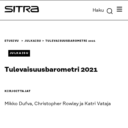
Siirry
Valik
Haku
suoraan
Sitra
sisältöön
↓
ETUSIVU
JULKAISU
TULEVAISUUSBAROMETRI 2021
JULKAISU
Tulevaisuusbarometri 2021
KIRJOITTAJAT
Mikko Dufva, Christopher Rowley ja Katri Vataja