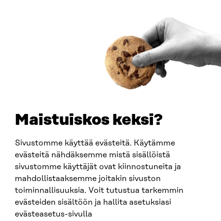
00181 Helsinki
Saapumisohjeet
Y-TUNNUS
0202132-3
PUHELIN
+358 294 618 991
SÄHKÖPOSTI
etunimi.sukunimi@sitra.fi
sitra@sitra.fi
Maistuiskos keksi?
Sivustomme käyttää evästeitä. Käytämme
SITRA SOSIAALISESSA MEDIASSA
evästeitä nähdäksemme mistä sisällöistä
sivustomme käyttäjät ovat kiinnostuneita ja
LinkedIn
mahdollistaaksemme joitakin sivuston
Instagram
toiminnallisuuksia. Voit tutustua tarkemmin
YouTube
evästeiden sisältöön ja hallita asetuksiasi
evästeasetus-sivulla