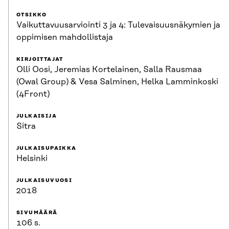
OTSIKKO
Vaikuttavuusarviointi 3 ja 4: Tulevaisuusnäkymien ja
oppimisen mahdollistaja
KIRJOITTAJAT
Olli Oosi, Jeremias Kortelainen, Salla Rausmaa
(Owal Group) & Vesa Salminen, Helka Lamminkoski
(4Front)
JULKAISIJA
Sitra
JULKAISUPAIKKA
Helsinki
JULKAISUVUOSI
2018
SIVUMÄÄRÄ
106 s.