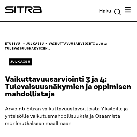
Siirry
Valik
Haku
suoraan
Sitra
sisältöön
↓
ETUSIVU
JULKAISU
VAIKUTTAVUUSARVIOINTI 3 JA 4:
TULEVAISUUSNÄKYMIEN…
JULKAISU
Vaikuttavuusarviointi 3 ja 4:
Tulevaisuusnäkymien ja oppimisen
mahdollistaja
Arviointi Sitran vaikuttavuustavoitteista Yksilöille ja
yhteisöille vaikutusmahdollisuuksia ja Osaamista
monimutkaiseen maailmaan