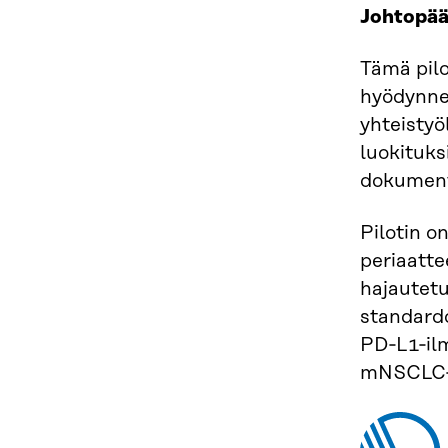
Johtopää
Tämä pilo
hyödynnet
yhteistyö
luokituks
dokumenta
Pilotin o
periaatte
hajautetu
standardo
PD‑L1‑ilm
mNSCLC‑h