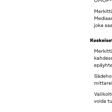
OMOP‑ti
Merkittä
Mediaan
joka saa
Keskeiset
Merkitt
kahdessa
epäyhte
Sädehoi
mittare
Valikoi
voida t