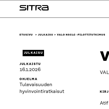
Siirry
Sitra
suoraan
sisältöön
↓
ETUSIVU
JULKAISU
VALO NSCLC -PILOTTITUTKIMUS
V
JULKAISU
JULKAISTU
16.1.2026
VAL
OHJELMA
Tulevaisuuden
hyvinvointiratkaisut
KIRJ
Ati