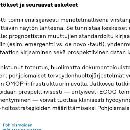
tökset ja seuraavat askeleet
tti toimii ensisijaisesti menetelmällisenä virstan
tävän näytön lähteenä. Se tunnistaa keskeiset e
lle: prognostisten muuttujien standardoitu kirjaa
iin (esim. emergentti vs. de novo -tauti), yhden
ation kirjaaminen sekä prospektiivinen datan 
nnistunut toteutus, huolimatta dokumentoiduista
en: pohjoismaiset terveydenhuoltojärjestelmät v
n OMOP‑infrastruktuurin avulla. Jatkossa tutkim
idaan prospektiivisesti — erityisesti ECOG‑toimi
entyminen — voivat tuottaa kliinisesti hyödynn
oitostrategioiden määrittämiseksi Pohjoismais