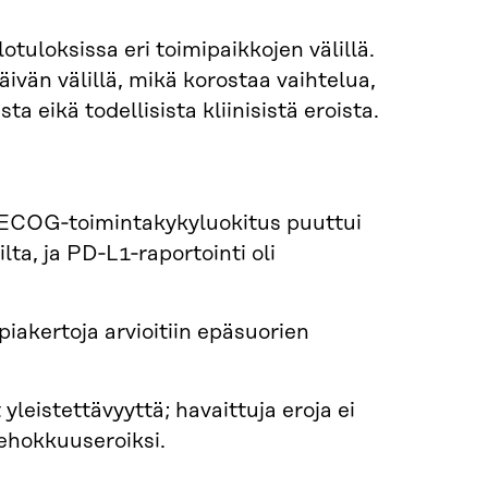
otuloksissa eri toimipaikkojen välillä.
ivän välillä, mikä korostaa vaihtelua,
a eikä todellisista kliinisistä eroista.
ä: ECOG‑toimintakykyluokitus puuttui
lta, ja PD‑L1‑raportointi oli
iakertoja arvioitiin epäsuorien
leistettävyyttä; havaittuja eroja ei
tehokkuuseroiksi.