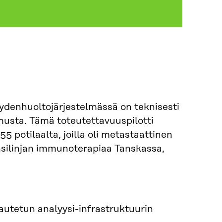
eydenhuoltojärjestelmässä on teknisesti
usta. Tämä toteutettavuuspilotti
5 potilaalta, joilla oli metastaattinen
nsilinjan immunoterapiaa Tanskassa,
jautetun analyysi-infrastruktuurin