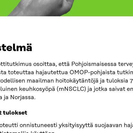
istelmä
ttitutkimus osoittaa, että Pohjoismaisessa terv
ta toteuttaa hajautettua OMOP-pohjaista tutkim
todellisen maailman hoitokäytäntöjä ja tuloksia 75
oluinen keuhkosyöpä (mNSCLC) ja jotka saivat e
 ja Norjassa.
t tulokset
 toteutti onnistuneesti yksityisyyttä suojaavan ha