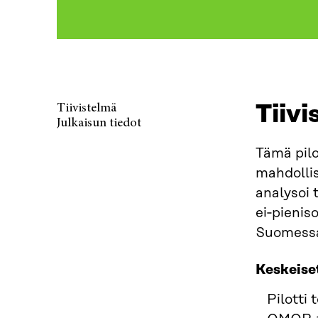
Tiiv
Tiivistelmä
Julkaisun tiedot
Tämä pilo
mahdollis
analysoi 
ei‑pienis
Suomessa
Keskeise
Pilotti