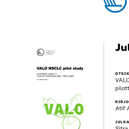
Ju
OTSI
VALO
pilot
KIRJO
Atif
JULKA
Sitra