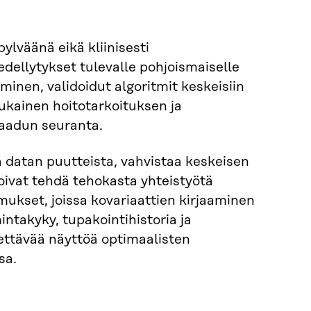
pylväänä eikä kliinisesti
dellytykset tulevalle pohjoismaiselle
minen, validoidut algoritmit keskeisiin
mukainen hoitotarkoituksen ja
laadun seuranta.
 datan puutteista, vahvistaa keskeisen
oivat tehdä tehokasta yhteistyötä
ukset, joissa kovariaattien kirjaaminen
ntakyky, tupakointihistoria ja
ettävää näyttöä optimaalisten
sa.