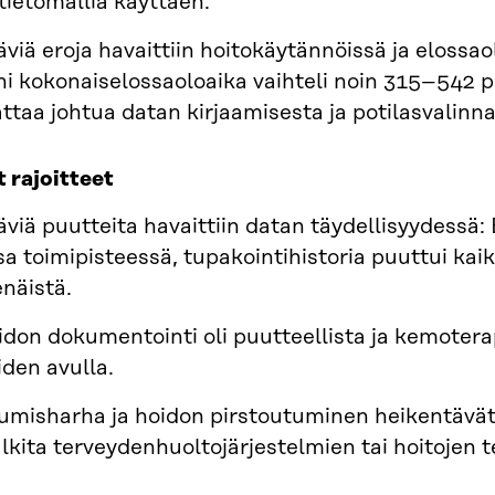
etomallia käyttäen.
viä eroja havaittiin hoitokäytännöissä ja elossaol
i kokonaiselossaoloaika vaihteli noin 315–542 pä
ttaa johtua datan kirjaamisesta ja potilasvalinnast
 rajoitteet
äviä puutteita havaittiin datan täydellisyydess
 toimipisteessä, tupakointihistoria puuttui kaiki
näistä.
don dokumentointi oli puutteellista ja kemoterap
iden avulla.
tumisharha ja hoidon pirstoutuminen heikentävät y
ulkita terveydenhuoltojärjestelmien tai hoitojen 