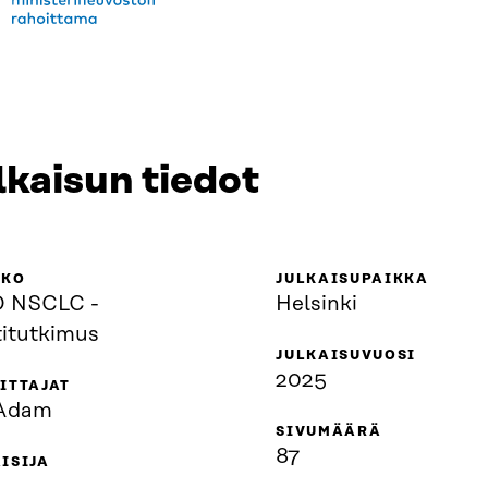
lkaisun tiedot
KKO
JULKAISUPAIKKA
 NSCLC -
Helsinki
titutkimus
JULKAISUVUOSI
2025
ITTAJAT
 Adam
SIVUMÄÄRÄ
87
ISIJA