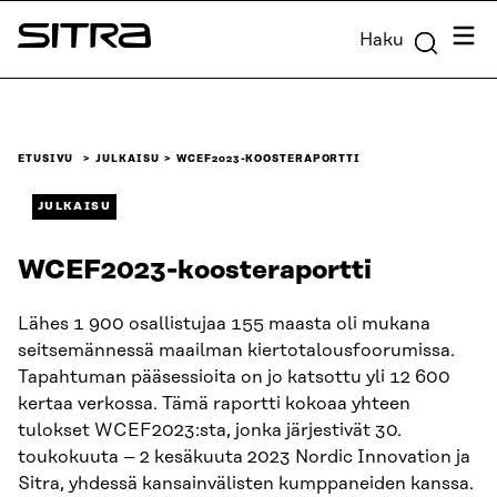
Siirry
Valik
Haku
suoraan
Sitra
sisältöön
↓
ETUSIVU
JULKAISU
WCEF2023-KOOSTERAPORTTI
JULKAISU
WCEF2023-koosteraportti
Lähes 1 900 osallistujaa 155 maasta oli mukana
seitsemännessä maailman kiertotalousfoorumissa.
Tapahtuman pääsessioita on jo katsottu yli 12 600
kertaa verkossa. Tämä raportti kokoaa yhteen
tulokset WCEF2023:sta, jonka järjestivät 30.
toukokuuta – 2 kesäkuuta 2023 Nordic Innovation ja
Sitra, yhdessä kansainvälisten kumppaneiden kanssa.