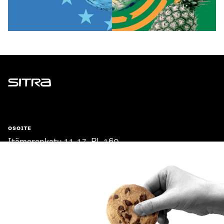
Sitra
OSOITE
Itämerenkatu 11-13, PL 160,
00181 Helsinki
Saapumisohjeet
Y-TUNNUS
0202132-3
PUHELIN