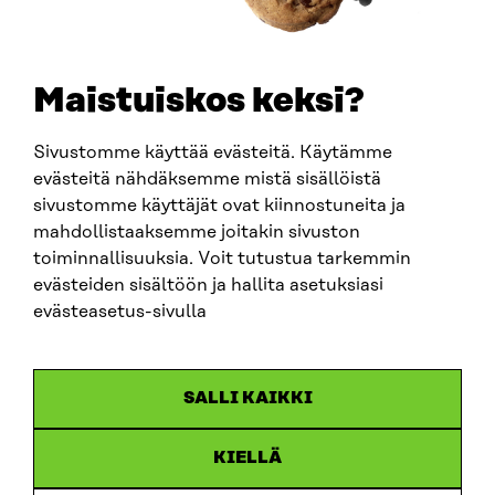
+358 294 618 991
SÄHKÖPOSTI
etunimi.sukunimi@sitra.fi
sitra@sitra.fi
Maistuiskos keksi?
Sivustomme käyttää evästeitä. Käytämme
SITRA SOSIAALISESSA MEDIASSA
evästeitä nähdäksemme mistä sisällöistä
sivustomme käyttäjät ovat kiinnostuneita ja
LinkedIn
mahdollistaaksemme joitakin sivuston
Instagram
toiminnallisuuksia. Voit tutustua tarkemmin
YouTube
evästeiden sisältöön ja hallita asetuksiasi
evästeasetus-sivulla
Sitra 2025
SALLI KAIKKI
Tietosuoja
KIELLÄ
Evästeasetukset