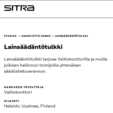
Siirry
suoraan
Sitra
sisältöön
↓
ETUSIVU
RAHOITETTU HANKE
LAINSÄÄDÄNTÖTULKKI
Lainsäädäntötulkki
Lainsäädäntötulkki tarjoaa Valtiokonttorille ja muille
julkisen hallinnon toimijoille yhtenäisen
säädöstietovarannon.
HANKKEEN TOTEUTTAJA
Valtiokonttori
SIJAINTI
Helsinki, Uusimaa, Finland