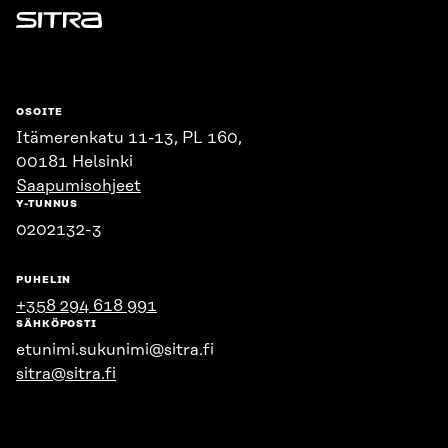
Sitra
OSOITE
Itämerenkatu 11-13, PL 160,
00181 Helsinki
Saapumisohjeet
Y-TUNNUS
0202132-3
PUHELIN
+358 294 618 991
SÄHKÖPOSTI
etunimi.sukunimi@sitra.fi
sitra@sitra.fi