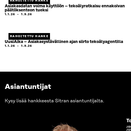
RAHOITETTU HANKE
Asiakasdatan voima käyttöön – tekoälyratkaisu ennakoivan
päätöksenteon tueksi
1.1.26
-
1.9.26
RAHOITETTU HANKE
UusiAika – Asiakasystävällinen ajan siirto tekoälyagentilla
1.1.26
-
1.9.26
Asiantuntijat
Kysy lisää hankkeesta Sitran asiantuntijalta.
T
JO
JU