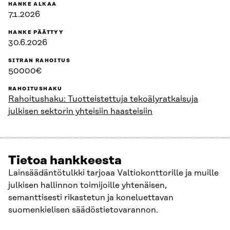
HANKE ALKAA
7.1.2026
HANKE PÄÄTTYY
30.6.2026
SITRAN RAHOITUS
50000€
RAHOITUSHAKU
Rahoitushaku: Tuotteistettuja tekoälyratkaisuja
julkisen sektorin yhteisiin haasteisiin
Tietoa hankkeesta
Lainsäädäntötulkki tarjoaa Valtiokonttorille ja muille
julkisen hallinnon toimijoille yhtenäisen,
semanttisesti rikastetun ja koneluettavan
suomenkielisen säädöstietovarannon.