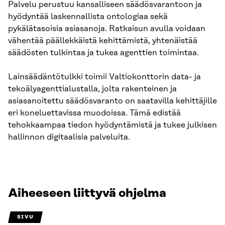
Palvelu perustuu kansalliseen säädösvarantoon ja
hyödyntää laskennallista ontologiaa sekä
pykälätasoisia asiasanoja. Ratkaisun avulla voidaan
vähentää päällekkäistä kehittämistä, yhtenäistää
säädösten tulkintaa ja tukea agenttien toimintaa.
Lainsäädäntötulkki toimii Valtiokonttorin data- ja
tekoälyagenttialustalla, jolta rakenteinen ja
asiasanoitettu säädösvaranto on saatavilla kehittäjille
eri koneluettavissa muodoissa. Tämä edistää
tehokkaampaa tiedon hyödyntämistä ja tukee julkisen
hallinnon digitaalisia palveluita.
Aiheeseen liittyvä ohjelma
SIVU