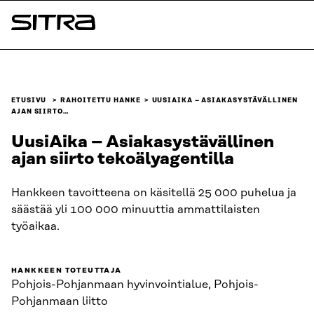
Siirry
suoraan
Sitra
sisältöön
↓
ETUSIVU
RAHOITETTU HANKE
UUSIAIKA – ASIAKASYSTÄVÄLLINEN
AJAN SIIRTO…
UusiAika – Asiakasystävällinen
ajan siirto tekoälyagentilla
Hankkeen tavoitteena on käsitellä 25 000 puhelua ja
säästää yli 100 000 minuuttia ammattilaisten
työaikaa.
HANKKEEN TOTEUTTAJA
Pohjois-Pohjanmaan hyvinvointialue, Pohjois-
Pohjanmaan liitto