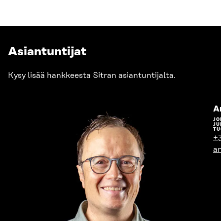
Asiantuntijat
Kysy lisää hankkeesta Sitran asiantuntijalta.
A
JO
JU
TU
+
an