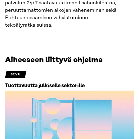
palvelun 24/7 saatavuus ilman lisähenkilöstöä,
peruuttamattomien aikojen väheneminen sekä
Pohteen osaamisen vahvistuminen
tekoälyratkaisuissa.
Aiheeseen liittyvä ohjelma
SIVU
Tuottavuutta julkiselle sektorille