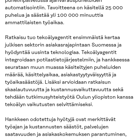
puhelinpalvelussa ajanvarauspuheluiden
automatisointiin. Tavoitteena on käsitellä 25 000
puhelua ja säästää yli 100 000 minuuttia
ammattilaisten työaikaa.
Ratkaisu tuo tekoälyagentit ensimmäistä kertaa
julkisen sektorin asiakasrajapintaan Suomessa ja
hyödyntää uusinta teknologiaa. Tekoälyagentit
integroidaan potilastietojärjestelmiin, ja hankkeessa
seurataan muun muassa käsiteltyjen puheluiden
määrää, käsittelyaikaa, asiakastyytyväisyyttä ja
työaikasäästöjä. Lisäksi arvioidaan ratkaisun
skaalautuvuutta ja kustannusvaikuttavuutta sekä
tehdään tutkimusyhteistyötä Oulun yliopiston kanssa
tekoälyn vaikutusten selvittämiseksi.
Hankkeen odotettuja hyötyjä ovat merkittävät
työajan ja kustannusten säästöt, palvelujen
saatavuuden ja asiakaskokemuksen parantuminen,