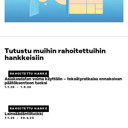
Tutustu muihin rahoitettuihin
hankkeisiin
RAHOITETTU HANKE
Asiakasdatan voima käyttöön – tekoälyratkaisu ennakoivan
päätöksenteon tueksi
1.1.26
-
1.9.26
RAHOITETTU HANKE
Lainsäädäntötulkki
7.1.26
-
30.6.26