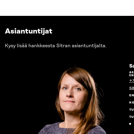
Asiantuntijat
Kysy lisää hankkeesta Sitran asiantuntijalta.
S
AS
EN
+
sa
E
K
T
T