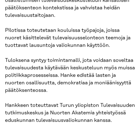
osallistumisen tulevaisuuskeskusteluun kansallisen
päätöksenteon kontekstissa ja vahvistaa heidän
tulevaisuustaitojaan.
Pilotissa toteutetaan kouluissa työpajoja, joissa
nuoret käsittelevät tulevaisuusselonteon teemoja ja
tuottavat lausuntoja valiokunnan käyttöön.
Tuloksena syntyy toimintamalli, jota voidaan soveltaa
tulevaisuudesta käytävään keskusteluun myös muissa
politiikkaprosesseissa. Hanke edistää lasten ja
nuorten osallisuutta, demokratiaa ja moniäänisyyttä
päätöksenteossa.
Hankkeen toteuttavat Turun yliopiston Tulevaisuuden
tutkimuskeskus ja Nuorten Akatemia yhteistyössä
eduskunnan tulevaisuusvaliokunnan kanssa.