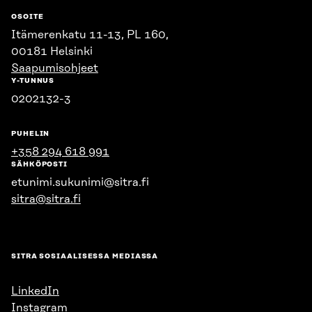
OSOITE
Itämerenkatu 11-13, PL 160,
00181 Helsinki
Saapumisohjeet
Y-TUNNUS
0202132-3
PUHELIN
+358 294 618 991
SÄHKÖPOSTI
etunimi.sukunimi@sitra.fi
sitra@sitra.fi
SITRA SOSIAALISESSA MEDIASSA
LinkedIn
Instagram