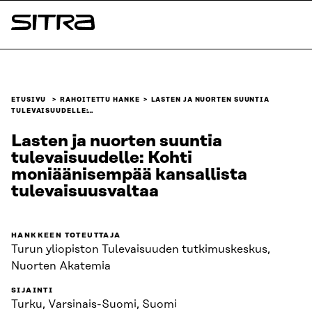
Siirry
suoraan
Sitra
sisältöön
↓
ETUSIVU
RAHOITETTU HANKE
LASTEN JA NUORTEN SUUNTIA
TULEVAISUUDELLE:…
Lasten ja nuorten suuntia
tulevaisuudelle: Kohti
moniäänisempää kansallista
tulevaisuusvaltaa
HANKKEEN TOTEUTTAJA
Turun yliopiston Tulevaisuuden tutkimuskeskus,
Nuorten Akatemia
SIJAINTI
Turku, Varsinais-Suomi, Suomi