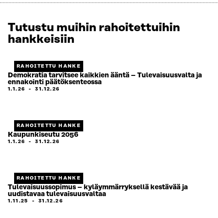
Tutustu muihin rahoitettuihin
hankkeisiin
RAHOITETTU HANKE
Demokratia tarvitsee kaikkien ääntä – Tulevaisuusvalta ja
ennakointi päätöksenteossa
1.1.26
-
31.12.26
RAHOITETTU HANKE
Kaupunkiseutu 2056
1.1.26
-
31.12.26
RAHOITETTU HANKE
Tulevaisuussopimus – kyläymmärryksellä kestävää ja
uudistavaa tulevaisuusvaltaa
1.11.25
-
31.12.26