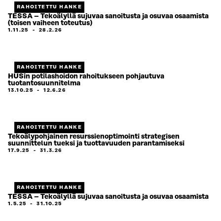
RAHOITETTU HANKE
TESSA – Tekoälyllä sujuvaa sanoitusta ja osuvaa osaamista
(toisen vaiheen toteutus)
1.11.25
-
28.2.26
RAHOITETTU HANKE
HUSin potilashoidon rahoitukseen pohjautuva
tuotantosuunnitelma
13.10.25
-
12.6.26
RAHOITETTU HANKE
Tekoälypohjainen resurssienoptimointi strategisen
suunnittelun tueksi ja tuottavuuden parantamiseksi
17.9.25
-
31.3.26
RAHOITETTU HANKE
TESSA – Tekoälyllä sujuvaa sanoitusta ja osuvaa osaamista
1.5.25
-
31.10.25