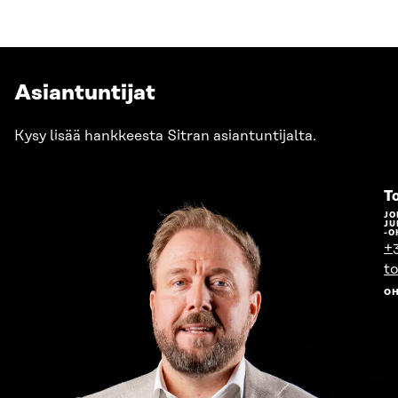
Asiantuntijat
Kysy lisää hankkeesta Sitran asiantuntijalta.
T
JO
JU
-O
+
to
O