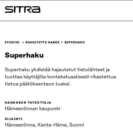
Siirry
suoraan
Sitra
sisältöön
↓
ETUSIVU
RAHOITETTU HANKE
SUPERHAKU
Superhaku
Superhaku yhdistää hajautetut tietolähteet ja
tuottaa käyttäjille kontekstuaalisesti rikastettua
tietoa päätöksenteon tueksi.
HANKKEEN TOTEUTTAJA
Hämeenlinnan kaupunki
SIJAINTI
Hämeenlinna, Kanta-Häme, Suomi