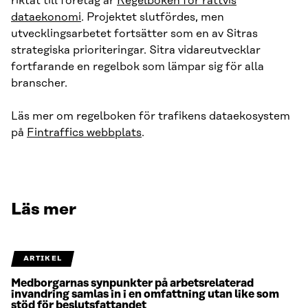
riktat till företag är
Regelboken för rättvis
dataekonomi
. Projektet slutfördes, men
utvecklingsarbetet fortsätter som en av Sitras
strategiska prioriteringar. Sitra vidareutvecklar
fortfarande en regelbok som lämpar sig för alla
branscher.
Läs mer om regelboken för trafikens dataekosystem
på
Fintraffics webbplats
.
Läs mer
ARTIKEL
Medborgarnas synpunkter på arbetsrelaterad
invandring samlas in i en omfattning utan like som
stöd för beslutsfattandet