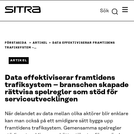
Skip to
Meny
Sök
content
Sitra
↓
FÖRSTASIDA
ARTIKEL
DATA EFFEKTIVISERAR FRAMTIDENS
TRAFIKSYSTEM –…
ARTIKEL
Data effektiviserar framtidens
trafiksystem – branschen skapade
rättvisa spelregler som stöd för
serviceutvecklingen
När delandet av data mellan olika aktörer blir enklare
kan man också på ett smidigare sätt bygga upp
framtidens trafiksystem. Gemensamma spelregler