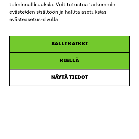
toiminnallisuuksia. Voit tutustua tarkemmin
ARTIKEL
evästeiden sisältöön ja hallita asetuksiasi
evästeasetus-sivulla
Miljöpolitikexperten Kimmo Tiilikainen stärker
Sitras arbete för att främja den cirkulära ekonomin
18.6.2026
SALLI KAIKKI
KIELLÄ
NÄYTÄ TIEDOT