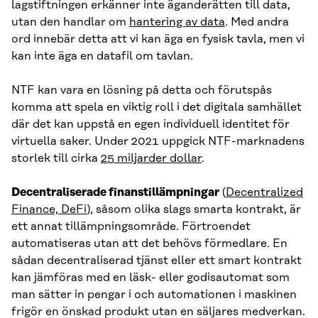
lagstiftningen erkänner inte äganderätten till data,
utan den handlar om
hantering av data
. Med andra
ord innebär detta att vi kan äga en fysisk tavla, men vi
kan inte äga en datafil om tavlan.
NTF kan vara en lösning på detta och förutspås
komma att spela en viktig roll i det digitala samhället
där det kan uppstå en egen individuell identitet för
virtuella saker. Under 2021 uppgick NTF-marknadens
storlek till cirka
25 miljarder dollar
.
Decentraliserade finanstillämpningar
(
Decentralized
Finance, DeFi
), såsom olika slags smarta kontrakt, är
ett annat tillämpningsområde. Förtroendet
automatiseras utan att det behövs förmedlare. En
sådan decentraliserad tjänst eller ett smart kontrakt
kan jämföras med en läsk- eller godisautomat som
man sätter in pengar i och automationen i maskinen
frigör en önskad produkt utan en säljares medverkan.