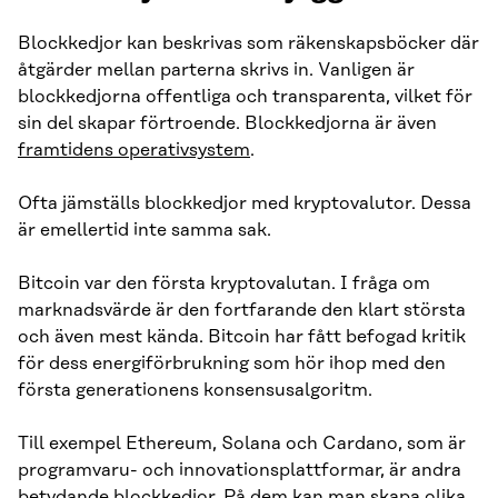
Blockkedjor kan beskrivas som räkenskapsböcker där
åtgärder mellan parterna skrivs in. Vanligen är
blockkedjorna offentliga och transparenta, vilket för
sin del skapar förtroende. Blockkedjorna är även
framtidens operativsystem
.
Ofta jämställs blockkedjor med kryptovalutor. Dessa
är emellertid inte samma sak.
Bitcoin var den första kryptovalutan. I fråga om
marknadsvärde är den fortfarande den klart största
och även mest kända. Bitcoin har fått befogad kritik
för dess energiförbrukning som hör ihop med den
första generationens konsensusalgoritm.
Till exempel Ethereum, Solana och Cardano, som är
programvaru- och innovationsplattformar, är andra
betydande blockkedjor. På dem kan man skapa olika