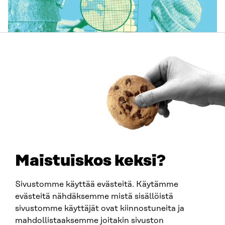
ARTIKEL
Företagens naturarbete blir tydligare – så här kan
biologisk mångfald beaktas i affärsverksamheten
29.6.2026
Maistuiskos keksi?
Sivustomme käyttää evästeitä. Käytämme
evästeitä nähdäksemme mistä sisällöistä
sivustomme käyttäjät ovat kiinnostuneita ja
mahdollistaaksemme joitakin sivuston