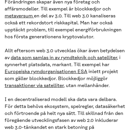
Förändringen skapar även nya företag och
affärsmodeller. Till exempel är blockkedjor och
metaversum
en del av 3.0. Till web 3.0 kanaliseras
också ett rekordstort riskkapital. Man har också
upptäckt problem, till exempel energiförbrukningen
hos första generationens kryptovalutor.
Allt eftersom web 3.0 utvecklas ökar även betydelsen
av
data som samlas in av rymdteknik och satelliter
, i
synnerhet platsdata, markant. Till exempel har
Europeiska rymdorganisationen ESA
inlett projekt
som gäller blockkedjor. Blockkedjor möjliggör
transaktioner via satelliter
, utan mellanhänder.
I en decentraliserad modell ska data vara delbara.
För detta behövs ekosystem, spelregler, datasäkerhet
och förtroende på helt nya sätt. Till skillnad från den
föregående utvecklingsfasen av web 2.0 inkluderar
web 3.0-tänkandet en stark betoning på