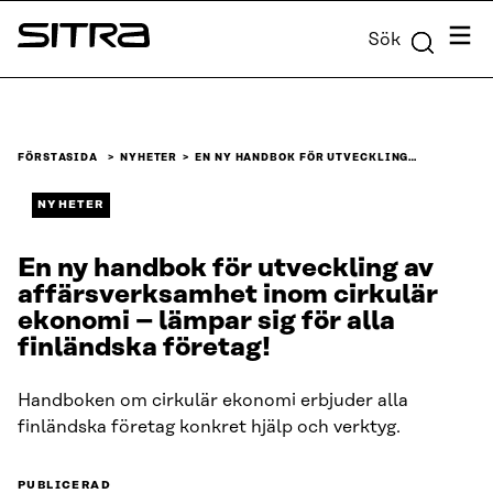
Skip to
Meny
Sök
content
Sitra
↓
FÖRSTASIDA
NYHETER
EN NY HANDBOK FÖR UTVECKLING…
NYHETER
En ny handbok för utveckling av
affärsverksamhet inom cirkulär
ekonomi – lämpar sig för alla
finländska företag!
Handboken om cirkulär ekonomi erbjuder alla
finländska företag konkret hjälp och verktyg.
PUBLICERAD