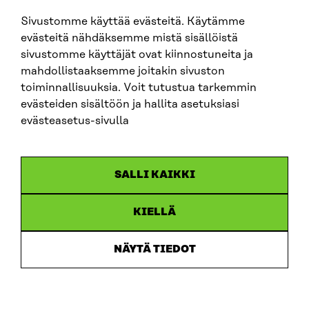
Sivustomme käyttää evästeitä. Käytämme
evästeitä nähdäksemme mistä sisällöistä
SITRA PÅ SOCIALA MEDIER
sivustomme käyttäjät ovat kiinnostuneita ja
mahdollistaaksemme joitakin sivuston
LinkedIn
toiminnallisuuksia. Voit tutustua tarkemmin
Instagram
evästeiden sisältöön ja hallita asetuksiasi
YouTube
evästeasetus-sivulla
SALLI KAIKKI
Dataskydd
KIELLÄ
Cookieinställningar
Rapporteringskanal
NÄYTÄ TIEDOT
Tillgänglighetsutredning
Beskrivning av handlingsoffentligheten
Sitra’s digitala kommunikation och webbtjänster