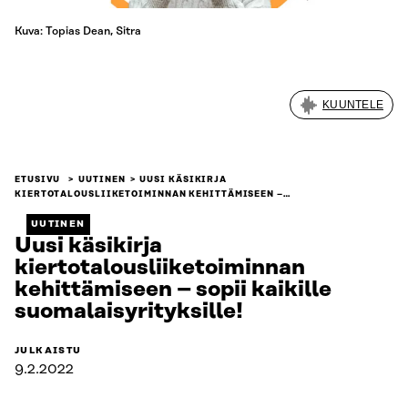
Kuva: Topias Dean, Sitra
KUUNTELE
ETUSIVU
UUTINEN
UUSI KÄSIKIRJA
KIERTOTALOUSLIIKETOIMINNAN KEHITTÄMISEEN –…
UUTINEN
Uusi käsikirja
kiertotalousliiketoiminnan
kehittämiseen – sopii kaikille
suomalaisyrityksille!
JULKAISTU
9.2.2022