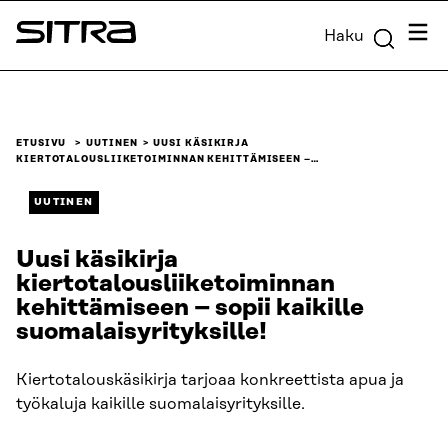
Siirry
Valik
Haku
suoraan
Sitra
sisältöön
↓
ETUSIVU
UUTINEN
UUSI KÄSIKIRJA
KIERTOTALOUSLIIKETOIMINNAN KEHITTÄMISEEN –…
UUTINEN
Uusi käsikirja
kiertotalousliiketoiminnan
kehittämiseen – sopii kaikille
suomalaisyrityksille!
Kiertotalouskäsikirja tarjoaa konkreettista apua ja
työkaluja kaikille suomalaisyrityksille.