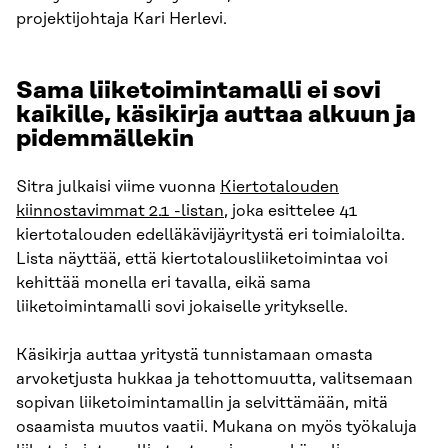
projektijohtaja Kari Herlevi.
Sama liiketoimintamalli ei sovi
kaikille, käsikirja auttaa alkuun ja
pidemmällekin
Sitra julkaisi viime vuonna
Kiertotalouden
kiinnostavimmat 2.1 -listan
, joka esittelee 41
kiertotalouden edelläkävijäyritystä eri toimialoilta.
Lista näyttää, että kiertotalousliiketoimintaa voi
kehittää monella eri tavalla, eikä sama
liiketoimintamalli sovi jokaiselle yritykselle.
Käsikirja auttaa yritystä tunnistamaan omasta
arvoketjusta hukkaa ja tehottomuutta, valitsemaan
sopivan liiketoimintamallin ja selvittämään, mitä
osaamista muutos vaatii. Mukana on myös työkaluja