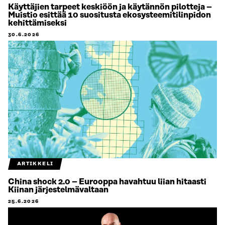
Käyttäjien tarpeet keskiöön ja käytännön pilotteja –
Muistio esittää 10 suositusta ekosysteemitilinpidon
kehittämiseksi
30.6.2026
ARTIKKELI
China shock 2.0 – Eurooppa havahtuu liian hitaasti
Kiinan järjestelmävaltaan
25.6.2026