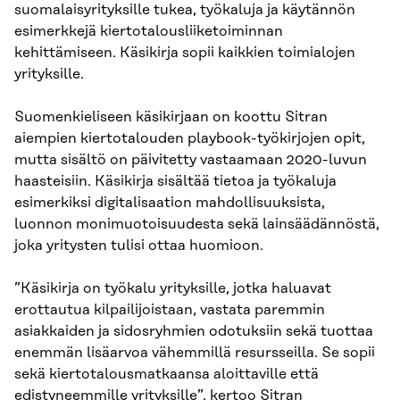
suomalaisyrityksille tukea, työkaluja ja käytännön
esimerkkejä kiertotalousliiketoiminnan
kehittämiseen. Käsikirja sopii kaikkien toimialojen
yrityksille.
Suomenkieliseen käsikirjaan on koottu Sitran
aiempien kiertotalouden playbook-työkirjojen opit,
mutta sisältö on päivitetty vastaamaan 2020-luvun
haasteisiin. Käsikirja sisältää tietoa ja työkaluja
esimerkiksi digitalisaation mahdollisuuksista,
luonnon monimuotoisuudesta sekä lainsäädännöstä,
joka yritysten tulisi ottaa huomioon.
”Käsikirja on työkalu yrityksille, jotka haluavat
erottautua kilpailijoistaan, vastata paremmin
asiakkaiden ja sidosryhmien odotuksiin sekä tuottaa
enemmän lisäarvoa vähemmillä resursseilla. Se sopii
sekä kiertotalousmatkaansa aloittaville että
edistyneemmille yrityksille”, kertoo Sitran