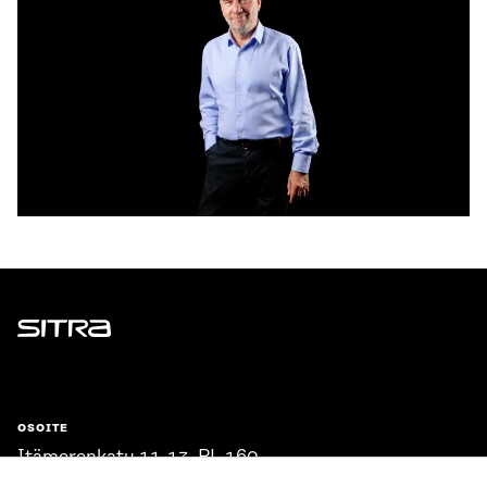
Sitra
OSOITE
Itämerenkatu 11-13, PL 160,
00181 Helsinki