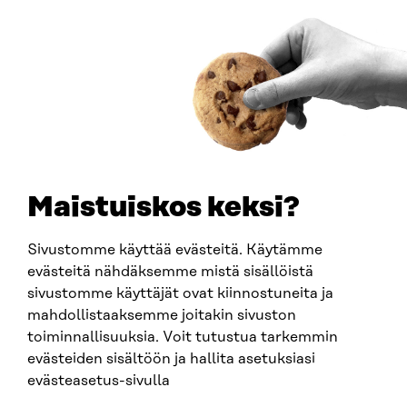
Saapumisohjeet
Y-TUNNUS
0202132-3
PUHELIN
+358 294 618 991
SÄHKÖPOSTI
etunimi.sukunimi@sitra.fi
sitra@sitra.fi
Maistuiskos keksi?
Sivustomme käyttää evästeitä. Käytämme
SITRA SOSIAALISESSA MEDIASSA
evästeitä nähdäksemme mistä sisällöistä
sivustomme käyttäjät ovat kiinnostuneita ja
LinkedIn
mahdollistaaksemme joitakin sivuston
Instagram
toiminnallisuuksia. Voit tutustua tarkemmin
YouTube
evästeiden sisältöön ja hallita asetuksiasi
evästeasetus-sivulla