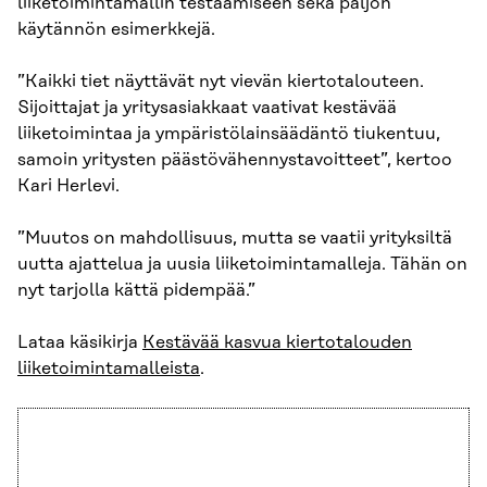
liiketoimintamallin testaamiseen sekä paljon
käytännön esimerkkejä.
”Kaikki tiet näyttävät nyt vievän kiertotalouteen.
Sijoittajat ja yritysasiakkaat vaativat kestävää
liiketoimintaa ja ympäristölainsäädäntö tiukentuu,
samoin yritysten päästövähennystavoitteet”, kertoo
Kari Herlevi.
”Muutos on mahdollisuus, mutta se vaatii yrityksiltä
uutta ajattelua ja uusia liiketoimintamalleja. Tähän on
nyt tarjolla kättä pidempää.”
Lataa käsikirja
Kestävää kasvua kiertotalouden
liiketoimintamalleista
.