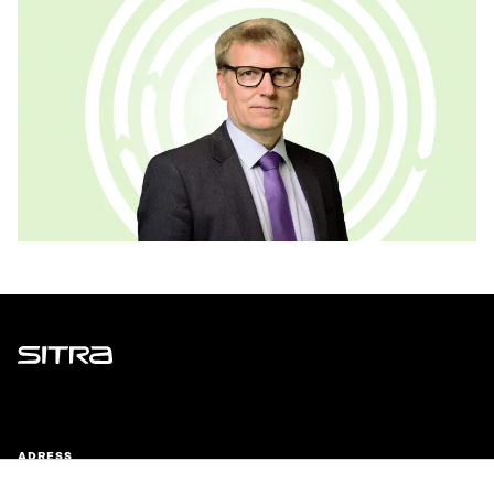
Sitra
ADRESS
Östersjögatan 11–13, PB 160,