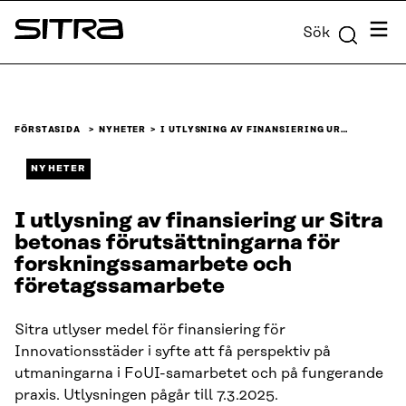
Skip to
Meny
Sök
content
Sitra
↓
FÖRSTASIDA
NYHETER
I UTLYSNING AV FINANSIERING UR…
NYHETER
I utlysning av finansiering ur Sitra
betonas förutsättningarna för
forskningssamarbete och
företagssamarbete
Sitra utlyser medel för finansiering för
Innovationsstäder i syfte att få perspektiv på
utmaningarna i FoUI-samarbetet och på fungerande
praxis. Utlysningen pågår till 7.3.2025.