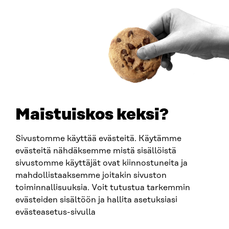
00181 Helsingfors
Ankomstinstruktioner
FÖRETAGS-ID
0202132-3
TELEFON
+358 294 618 991
E-POST
sitra@sitra.fi
Maistuiskos keksi?
fornamn.efternamn@sitra.fi
Sivustomme käyttää evästeitä. Käytämme
evästeitä nähdäksemme mistä sisällöistä
SITRA PÅ SOCIALA MEDIER
sivustomme käyttäjät ovat kiinnostuneita ja
mahdollistaaksemme joitakin sivuston
LinkedIn
toiminnallisuuksia. Voit tutustua tarkemmin
Instagram
evästeiden sisältöön ja hallita asetuksiasi
YouTube
evästeasetus-sivulla