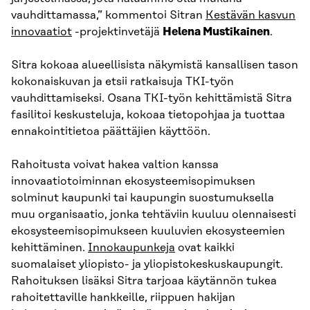
vauhdittamassa,” kommentoi Sitran
Kestävän kasvun
innovaatiot
-projektinvetäjä
Helena Mustikainen
.
Sitra kokoaa alueellisista näkymistä kansallisen tason
kokonaiskuvan ja etsii ratkaisuja TKI-työn
vauhdittamiseksi. Osana TKI-työn kehittämistä Sitra
fasilitoi keskusteluja, kokoaa tietopohjaa ja tuottaa
ennakointitietoa päättäjien käyttöön.
Rahoitusta voivat hakea valtion kanssa
innovaatiotoiminnan ekosysteemisopimuksen
solminut kaupunki tai kaupungin suostumuksella
muu organisaatio, jonka tehtäviin kuuluu olennaisesti
ekosysteemisopimukseen kuuluvien ekosysteemien
kehittäminen.
Innokaupunkeja
ovat kaikki
suomalaiset yliopisto- ja yliopistokeskuskaupungit.
Rahoituksen lisäksi Sitra tarjoaa käytännön tukea
rahoitettaville hankkeille, riippuen hakijan