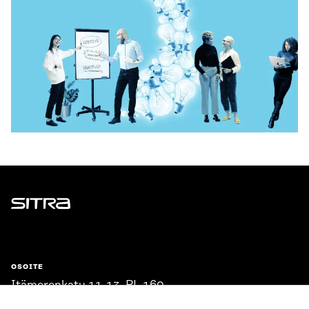
Sitra
OSOITE
Itämerenkatu 11-13, PL 160,
00181 Helsinki