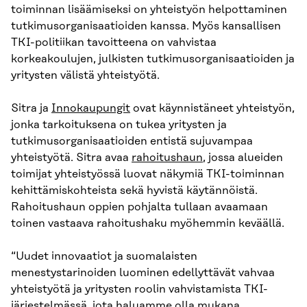
toiminnan lisäämiseksi on yhteistyön helpottaminen
tutkimusorganisaatioiden kanssa. Myös kansallisen
TKI-politiikan tavoitteena on vahvistaa
korkeakoulujen, julkisten tutkimusorganisaatioiden ja
yritysten välistä yhteistyötä.
Sitra ja
Innokaupungit
ovat käynnistäneet yhteistyön,
jonka tarkoituksena on tukea yritysten ja
tutkimusorganisaatioiden entistä sujuvampaa
yhteistyötä. Sitra avaa
rahoitushaun
, jossa alueiden
toimijat yhteistyössä luovat näkymiä TKI-toiminnan
kehittämiskohteista sekä hyvistä käytännöistä.
Rahoitushaun oppien pohjalta tullaan avaamaan
toinen vastaava rahoitushaku myöhemmin keväällä.
“Uudet innovaatiot ja suomalaisten
menestystarinoiden luominen edellyttävät vahvaa
yhteistyötä ja yritysten roolin vahvistamista TKI-
järjestelmässä, jota haluamme olla mukana