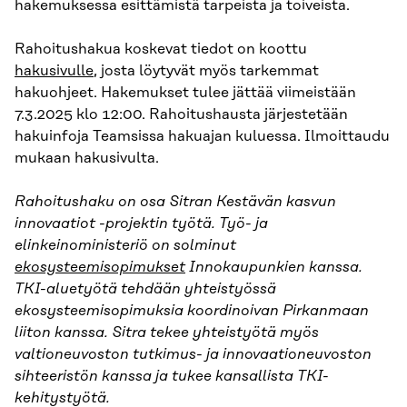
hakemuksessa esittämistä tarpeista ja toiveista.
Rahoitushakua koskevat tiedot on koottu
hakusivulle
, josta löytyvät myös tarkemmat
hakuohjeet. Hakemukset tulee jättää viimeistään
7.3.2025 klo 12:00. Rahoitushausta järjestetään
hakuinfoja Teamsissa hakuajan kuluessa. Ilmoittaudu
mukaan hakusivulta.
Rahoitushaku on osa Sitran Kestävän kasvun
innovaatiot -projektin työtä. Työ- ja
elinkeinoministeriö on solminut
ekosysteemisopimukset
Innokaupunkien kanssa.
TKI-aluetyötä tehdään yhteistyössä
ekosysteemisopimuksia koordinoivan Pirkanmaan
liiton kanssa. Sitra tekee yhteistyötä myös
valtioneuvoston tutkimus- ja innovaationeuvoston
sihteeristön kanssa ja tukee kansallista TKI-
kehitystyötä.