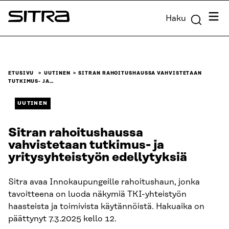
Siirry
Valik
Haku
suoraan
Sitra
sisältöön
↓
ETUSIVU
UUTINEN
SITRAN RAHOITUSHAUSSA VAHVISTETAAN
TUTKIMUS- JA…
UUTINEN
Sitran rahoitushaussa
vahvistetaan tutkimus- ja
yritysyhteistyön edellytyksiä
Sitra avaa Innokaupungeille rahoitushaun, jonka
tavoitteena on luoda näkymiä TKI-yhteistyön
haasteista ja toimivista käytännöistä. Hakuaika on
päättynyt 7.3.2025 kello 12.