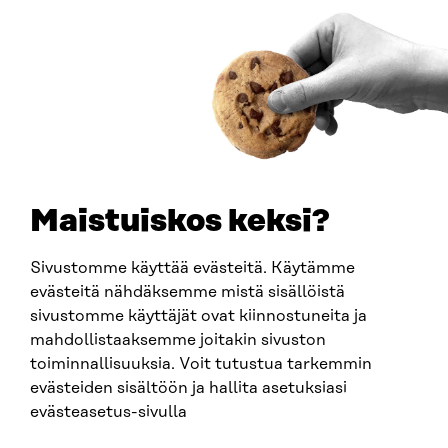
Saapumisohjeet
Y-TUNNUS
0202132-3
PUHELIN
+358 294 618 991
SÄHKÖPOSTI
etunimi.sukunimi@sitra.fi
sitra@sitra.fi
Maistuiskos keksi?
Sivustomme käyttää evästeitä. Käytämme
SITRA SOSIAALISESSA MEDIASSA
evästeitä nähdäksemme mistä sisällöistä
sivustomme käyttäjät ovat kiinnostuneita ja
LinkedIn
mahdollistaaksemme joitakin sivuston
Instagram
toiminnallisuuksia. Voit tutustua tarkemmin
YouTube
evästeiden sisältöön ja hallita asetuksiasi
evästeasetus-sivulla