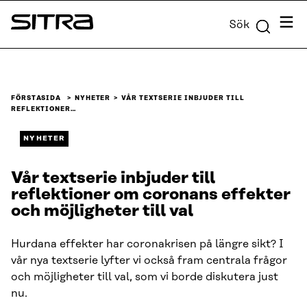
Skip to
Meny
Sök
content
Sitra
↓
FÖRSTASIDA
NYHETER
VÅR TEXTSERIE INBJUDER TILL
REFLEKTIONER…
NYHETER
Vår textserie inbjuder till
reflektioner om coronans effekter
och möjligheter till val
Hurdana effekter har coronakrisen på längre sikt? I
vår nya textserie lyfter vi också fram centrala frågor
och möjligheter till val, som vi borde diskutera just
nu.