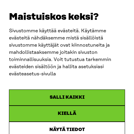
E-POST
sitra@sitra.fi
Maistuiskos keksi?
fornamn.efternamn@sitra.fi
Sivustomme käyttää evästeitä. Käytämme
evästeitä nähdäksemme mistä sisällöistä
SITRA PÅ SOCIALA MEDIER
sivustomme käyttäjät ovat kiinnostuneita ja
mahdollistaaksemme joitakin sivuston
LinkedIn
toiminnallisuuksia. Voit tutustua tarkemmin
Instagram
evästeiden sisältöön ja hallita asetuksiasi
YouTube
evästeasetus-sivulla
SALLI KAIKKI
Dataskydd
KIELLÄ
Cookieinställningar
Rapporteringskanal
NÄYTÄ TIEDOT
Tillgänglighetsutredning