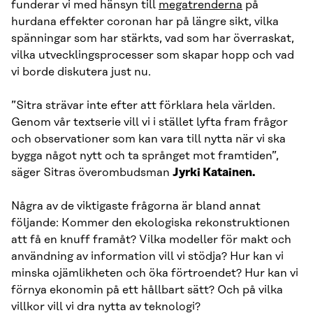
funderar vi med hänsyn till
megatrenderna
på
hurdana effekter coronan har på längre sikt, vilka
spänningar som har stärkts, vad som har överraskat,
vilka utvecklingsprocesser som skapar hopp och vad
vi borde diskutera just nu.
”Sitra strävar inte efter att förklara hela världen.
Genom vår textserie vill vi i stället lyfta fram frågor
och observationer som kan vara till nytta när vi ska
bygga något nytt och ta språnget mot framtiden”,
säger Sitras överombudsman
Jyrki Katainen.
Några av de viktigaste frågorna är bland annat
följande: Kommer den ekologiska rekonstruktionen
att få en knuff framåt? Vilka modeller för makt och
användning av information vill vi stödja? Hur kan vi
minska ojämlikheten och öka förtroendet? Hur kan vi
förnya ekonomin på ett hållbart sätt? Och på vilka
villkor vill vi dra nytta av teknologi?