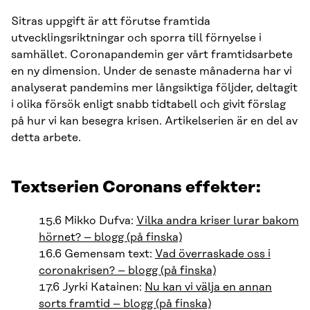
Sitras uppgift är att förutse framtida
utvecklingsriktningar och sporra till förnyelse i
samhället. Coronapandemin ger vårt framtidsarbete
en ny dimension. Under de senaste månaderna har vi
analyserat pandemins mer långsiktiga följder, deltagit
i olika försök enligt snabb tidtabell och givit förslag
på hur vi kan besegra krisen. Artikelserien är en del av
detta arbete.
Textserien Coronans effekter:
15.6 Mikko Dufva:
Vilka andra kriser lurar bakom
hörnet? – blogg (på finska)
16.6 Gemensam text:
Vad överraskade oss i
coronakrisen? – blogg (på finska)
17.6 Jyrki Katainen:
Nu kan vi välja en annan
sorts framtid – blogg (på finska)