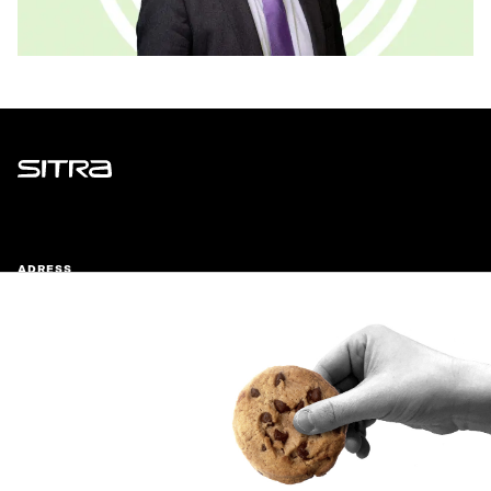
Sitra
ADRESS
Östersjögatan 11–13, PB 160,
00181 Helsingfors
Ankomstinstruktioner
FÖRETAGS-ID
0202132-3
TELEFON
+358 294 618 991