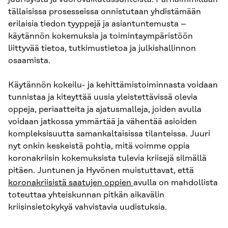
tällaisissa prosesseissa onnistutaan yhdistämään
erilaisia tiedon tyyppejä ja asiantuntemusta –
käytännön kokemuksia ja toimintaympäristöön
liittyvää tietoa, tutkimustietoa ja julkishallinnon
osaamista.
Käytännön kokeilu- ja kehittämistoiminnasta voidaan
tunnistaa ja kiteyttää uusia yleistettävissä olevia
oppeja, periaatteita ja ajatusmalleja, joiden avulla
voidaan jatkossa ymmärtää ja vähentää asioiden
kompleksisuutta samankaltaisissa tilanteissa. Juuri
nyt onkin keskeistä pohtia, mitä voimme oppia
koronakriisin kokemuksista tulevia kriisejä silmällä
pitäen. Juntunen ja Hyvönen muistuttavat, että
koronakriisistä saatujen oppien
avulla on mahdollista
toteuttaa yhteiskunnan pitkän aikavälin
kriisinsietokykyä vahvistavia uudistuksia.