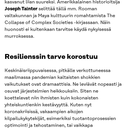
kasvanut liian suureksi. Amerikkalainen historioitsija
Joseph Tainter
selittää tällä mm. Rooman
valtakunnan ja Maya kulttuurin romahtamista The
Collapse of Complex Societies -kirjassaan. Näin
huonosti ei kuitenkaan tarvitse käydä nykyisessä
murroksessa.
Resilienssin tarve korostuu
Keskinäisriippuvaisessa, pitkälle verkottuneessa
maailmassa pandemian kaltaisten shokkien
vaikutukset ovat dramaattisia. Ne leviävät nopeasti ja
osuvat järjestelmien heikkouksiin. Siten ne
koettelevat niin ihmisten kuin kokonaisten
yhteiskuntienkin kestävyyttä. Kuten nyt
koronakriisissä, vakaampien aikojen
kilpailukykytekijät, esimerkiksi tuotantoprosessien
optimointi ja tehostaminen, tai vaikkapa