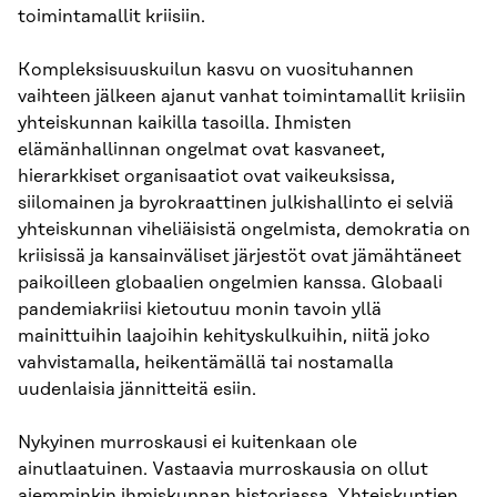
toimintamallit kriisiin.
Kompleksisuuskuilun kasvu on vuosituhannen
vaihteen jälkeen ajanut vanhat toimintamallit kriisiin
yhteiskunnan kaikilla tasoilla. Ihmisten
elämänhallinnan ongelmat ovat kasvaneet,
hierarkkiset organisaatiot ovat vaikeuksissa,
siilomainen ja byrokraattinen julkishallinto ei selviä
yhteiskunnan viheliäisistä ongelmista, demokratia on
kriisissä ja kansainväliset järjestöt ovat jämähtäneet
paikoilleen globaalien ongelmien kanssa. Globaali
pandemiakriisi kietoutuu monin tavoin yllä
mainittuihin laajoihin kehityskulkuihin, niitä joko
vahvistamalla, heikentämällä tai nostamalla
uudenlaisia jännitteitä esiin.
Nykyinen murroskausi ei kuitenkaan ole
ainutlaatuinen. Vastaavia murroskausia on ollut
aiemminkin ihmiskunnan historiassa. Yhteiskuntien