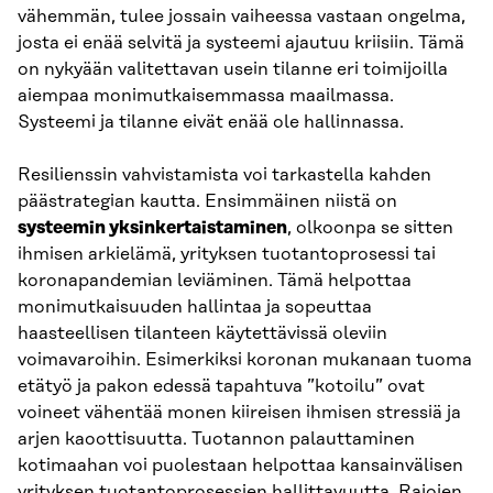
vähemmän, tulee jossain vaiheessa vastaan ongelma,
josta ei enää selvitä ja systeemi ajautuu kriisiin. Tämä
on nykyään valitettavan usein tilanne eri toimijoilla
aiempaa monimutkaisemmassa maailmassa.
Systeemi ja tilanne eivät enää ole hallinnassa.
Resilienssin vahvistamista voi tarkastella kahden
päästrategian kautta. Ensimmäinen niistä on
systeemin yksinkertaistaminen
, olkoonpa se sitten
ihmisen arkielämä, yrityksen tuotantoprosessi tai
koronapandemian leviäminen. Tämä helpottaa
monimutkaisuuden hallintaa ja sopeuttaa
haasteellisen tilanteen käytettävissä oleviin
voimavaroihin. Esimerkiksi koronan mukanaan tuoma
etätyö ja pakon edessä tapahtuva ”kotoilu” ovat
voineet vähentää monen kiireisen ihmisen stressiä ja
arjen kaoottisuutta. Tuotannon palauttaminen
kotimaahan voi puolestaan helpottaa kansainvälisen
yrityksen tuotantoprosessien hallittavuutta. Rajojen