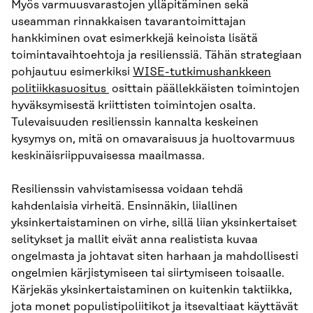
Myös varmuusvarastojen ylläpitäminen sekä
useamman rinnakkaisen tavarantoimittajan
hankkiminen ovat esimerkkejä keinoista lisätä
toimintavaihtoehtoja ja resilienssiä. Tähän strategiaan
pohjautuu esimerkiksi
WISE-tutkimushankkeen
politiikkasuositus
osittain päällekkäisten toimintojen
hyväksymisestä kriittisten toimintojen osalta.
Tulevaisuuden resilienssin kannalta keskeinen
kysymys on, mitä on omavaraisuus ja huoltovarmuus
keskinäisriippuvaisessa maailmassa.
Resilienssin vahvistamisessa voidaan tehdä
kahdenlaisia virheitä. Ensinnäkin, liiallinen
yksinkertaistaminen on virhe, sillä liian yksinkertaiset
selitykset ja mallit eivät anna realistista kuvaa
ongelmasta ja johtavat siten harhaan ja mahdollisesti
ongelmien kärjistymiseen tai siirtymiseen toisaalle.
Kärjekäs yksinkertaistaminen on kuitenkin taktiikka,
jota monet populistipoliitikot ja itsevaltiaat käyttävät