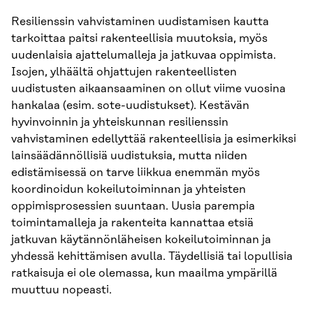
Resilienssin vahvistaminen uudistamisen kautta
tarkoittaa paitsi rakenteellisia muutoksia, myös
uudenlaisia ajattelumalleja ja jatkuvaa oppimista.
Isojen, ylhäältä ohjattujen rakenteellisten
uudistusten aikaansaaminen on ollut viime vuosina
hankalaa (esim. sote-uudistukset). Kestävän
hyvinvoinnin ja yhteiskunnan resilienssin
vahvistaminen edellyttää rakenteellisia ja esimerkiksi
lainsäädännöllisiä uudistuksia, mutta niiden
edistämisessä on tarve liikkua enemmän myös
koordinoidun kokeilutoiminnan ja yhteisten
oppimisprosessien suuntaan. Uusia parempia
toimintamalleja ja rakenteita kannattaa etsiä
jatkuvan käytännönläheisen kokeilutoiminnan ja
yhdessä kehittämisen avulla. Täydellisiä tai lopullisia
ratkaisuja ei ole olemassa, kun maailma ympärillä
muuttuu nopeasti.