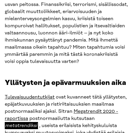
usvan peitossa. Finanssikriisi, terrorismi, sisällissodat,
globaalit muuttoliikkeet, eriarvoisuuden ja
mielenterveysongelmien kasvu, kriisistä toiseen
kompuroivat hallitukset, populistien ja itsevaltiaiden
valtaannousu, luonnon ääri-ilmiöt – ja nyt koko
ihmiskunnan pysäyttänyt pandemia. Mitä ihmettä
maailmassa oikein tapahtuu? Miten tapahtumia voisi
ymmärtää paremmin ja mitä tästä koronakriisistä
voisi oppia tulevaisuutta varten?
Yllätysten ja epävarmuuksien aika
Tulevaisuudentutkijat
ovat kuvanneet tätä yllätysten,
epäjatkuvuuksien ja ristiriitaisuuksien maailmaa
postnormaaliksi ajaksi. Sitran
Megatrendit 2020 -
metatrendiksi
raportissa
postnormaaliutta kutsutaan
metatrendiksi
, useista erilaisista kehityskuluista
kumpuavaksi muutosvoimaksi, joka yhdistää erilaisia