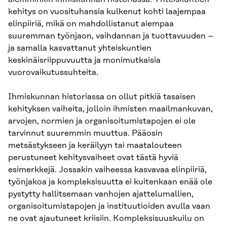
kehitys on vuosituhansia kulkenut kohti laajempaa
elinpiiriä, mikä on mahdollistanut aiempaa
suuremman työnjaon, vaihdannan ja tuottavuuden –
ja samalla kasvattanut yhteiskuntien
keskinäisriippuvuutta ja monimutkaisia
vuorovaikutussuhteita.
Ihmiskunnan historiassa on ollut pitkiä tasaisen
kehityksen vaiheita, jolloin ihmisten maailmankuvan,
arvojen, normien ja organisoitumistapojen ei ole
tarvinnut suuremmin muuttua. Pääosin
metsästykseen ja keräilyyn tai maatalouteen
perustuneet kehitysvaiheet ovat tästä hyviä
esimerkkejä. Jossakin vaiheessa kasvavaa elinpiiriä,
työnjakoa ja kompleksisuutta ei kuitenkaan enää ole
pystytty hallitsemaan vanhojen ajattelumallien,
organisoitumistapojen ja instituutioiden avulla vaan
ne ovat ajautuneet kriisiin. Kompleksisuuskuilu on