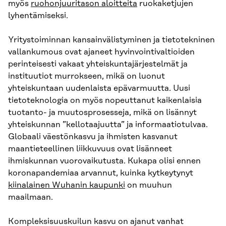
myös
ruohonjuuritason aloitteita
ruokaketjujen
lyhentämiseksi.
Yritystoiminnan kansainvälistyminen ja tietotekninen
vallankumous ovat ajaneet hyvinvointivaltioiden
perinteisesti vakaat yhteiskuntajärjestelmät ja
instituutiot murrokseen, mikä on luonut
yhteiskuntaan uudenlaista epävarmuutta. Uusi
tietoteknologia on myös nopeuttanut kaikenlaisia
tuotanto- ja muutosprosesseja, mikä on lisännyt
yhteiskunnan ”kellotaajuutta” ja informaatiotulvaa.
Globaali väestönkasvu ja ihmisten kasvanut
maantieteellinen liikkuvuus ovat lisänneet
ihmiskunnan vuorovaikutusta. Kukapa olisi ennen
koronapandemiaa arvannut, kuinka kytkeytynyt
kiinalainen Wuhanin kaupunki
on muuhun
maailmaan.
Kompleksisuuskuilun kasvu on ajanut vanhat