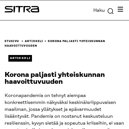
Siirry
Valik
Haku
suoraan
Sitra
sisältöön
↓
ETUSIVU
ARTIKKELI
KORONA PALJASTI YHTEISKUNNAN
HAAVOITTUVUUDEN
ARTIKKELI
Korona paljasti yhteiskunnan
haavoittuvuuden
Koronapandemia on tehnyt aiempaa
konkreettisemmin näkyväksi keskinäisriippuvaisen
maailman, jossa yllätykset ja epävarmuudet
lisääntyvät. Pandemia on nostanut keskusteluun
resilienssin, kyvyn sietää ja sopeutua kriiseihin, ei vaan