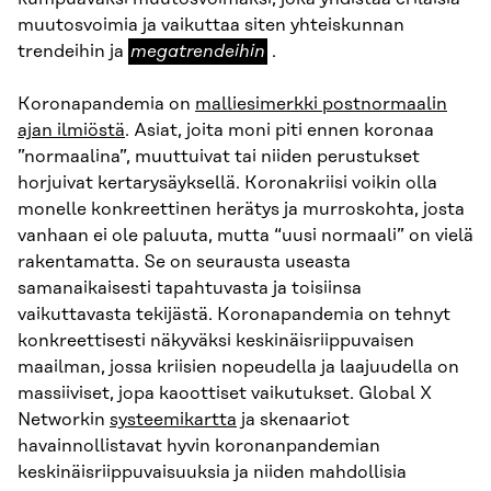
muutosvoimia ja vaikuttaa siten yhteiskunnan
megatrendeihin
trendeihin ja
megatrendeihin
.
Koronapandemia on
malliesimerkki postnormaalin
ajan ilmiöstä
. Asiat, joita moni piti ennen koronaa
”normaalina”, muuttuivat tai niiden perustukset
horjuivat kertarysäyksellä. Koronakriisi voikin olla
monelle konkreettinen herätys ja murroskohta, josta
vanhaan ei ole paluuta, mutta “uusi normaali” on vielä
rakentamatta. Se on seurausta useasta
samanaikaisesti tapahtuvasta ja toisiinsa
vaikuttavasta tekijästä. Koronapandemia on tehnyt
konkreettisesti näkyväksi keskinäisriippuvaisen
maailman, jossa kriisien nopeudella ja laajuudella on
massiiviset, jopa kaoottiset vaikutukset. Global X
Networkin
systeemikartta
ja skenaariot
havainnollistavat hyvin koronanpandemian
keskinäisriippuvaisuuksia ja niiden mahdollisia