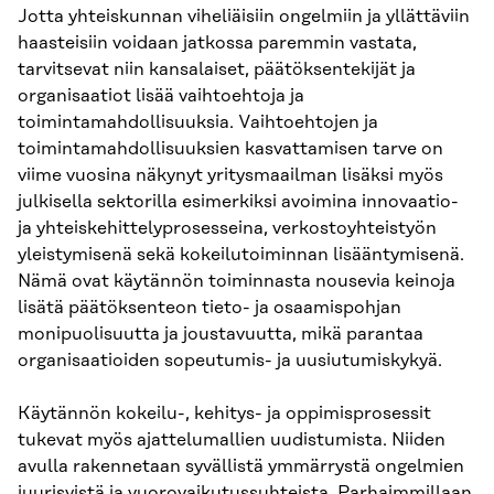
Jotta yhteiskunnan viheliäisiin ongelmiin ja yllättäviin
haasteisiin voidaan jatkossa paremmin vastata,
tarvitsevat niin kansalaiset, päätöksentekijät ja
organisaatiot lisää vaihtoehtoja ja
toimintamahdollisuuksia. Vaihtoehtojen ja
toimintamahdollisuuksien kasvattamisen tarve on
viime vuosina näkynyt yritysmaailman lisäksi myös
julkisella sektorilla esimerkiksi avoimina innovaatio-
ja yhteiskehittelyprosesseina, verkostoyhteistyön
yleistymisenä sekä kokeilutoiminnan lisääntymisenä.
Nämä ovat käytännön toiminnasta nousevia keinoja
lisätä päätöksenteon tieto- ja osaamispohjan
monipuolisuutta ja joustavuutta, mikä parantaa
organisaatioiden sopeutumis- ja uusiutumiskykyä.
Käytännön kokeilu-, kehitys- ja oppimisprosessit
tukevat myös ajattelumallien uudistumista. Niiden
avulla rakennetaan syvällistä ymmärrystä ongelmien
juurisyistä ja vuorovaikutussuhteista. Parhaimmillaan