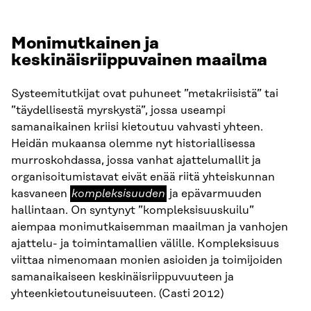
Monimutkainen ja
keskinäisriippuvainen maailma
Systeemitutkijat ovat puhuneet ”metakriisistä” tai
”täydellisestä myrskystä”, jossa useampi
samanaikainen kriisi kietoutuu vahvasti yhteen.
Heidän mukaansa olemme nyt historiallisessa
murroskohdassa, jossa vanhat ajattelumallit ja
organisoitumistavat eivät enää riitä yhteiskunnan
kompleksisuuden
kasvaneen
kompleksisuuden
ja epävarmuuden
hallintaan. On syntynyt ”kompleksisuuskuilu”
aiempaa monimutkaisemman maailman ja vanhojen
ajattelu- ja toimintamallien välille. Kompleksisuus
viittaa nimenomaan monien asioiden ja toimijoiden
samanaikaiseen keskinäisriippuvuuteen ja
yhteenkietoutuneisuuteen. (Casti 2012)