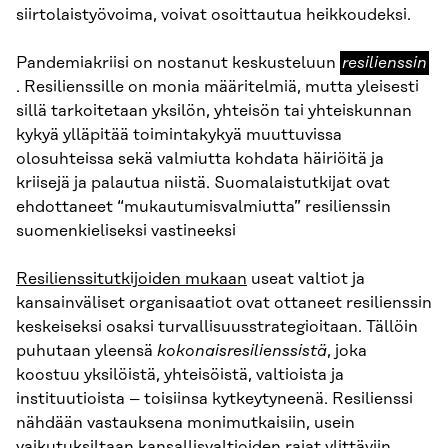
siirtolaistyövoima, voivat osoittautua heikkoudeksi.
resilienssin
Pandemiakriisi on nostanut keskusteluun
resilienssin
. Resilienssille on monia määritelmiä, mutta yleisesti
sillä tarkoitetaan yksilön, yhteisön tai yhteiskunnan
kykyä ylläpitää toimintakykyä muuttuvissa
olosuhteissa sekä valmiutta kohdata häiriöitä ja
kriisejä ja palautua niistä. Suomalaistutkijat ovat
ehdottaneet “mukautumisvalmiutta” resilienssin
suomenkieliseksi vastineeksi
Resilienssitutkijoiden mukaan
useat valtiot ja
kansainväliset organisaatiot ovat ottaneet resilienssin
keskeiseksi osaksi turvallisuusstrategioitaan. Tällöin
puhutaan yleensä
kokonaisresilienssistä
, joka
koostuu yksilöistä, yhteisöistä, valtioista ja
instituutioista – toisiinsa kytkeytyneenä. Resilienssi
nähdään vastauksena monimutkaisiin, usein
vaikutuksiltaan kansallisvaltioiden rajat ylittäviin