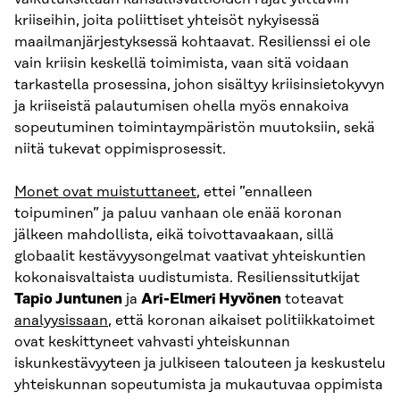
kriiseihin, joita poliittiset yhteisöt nykyisessä
maailmanjärjestyksessä kohtaavat. Resilienssi ei ole
vain kriisin keskellä toimimista, vaan sitä voidaan
tarkastella prosessina, johon sisältyy kriisinsietokyvyn
ja kriiseistä palautumisen ohella myös ennakoiva
sopeutuminen toimintaympäristön muutoksiin, sekä
niitä tukevat oppimisprosessit.
Monet ovat muistuttaneet
, ettei ”ennalleen
toipuminen” ja paluu vanhaan ole enää koronan
jälkeen mahdollista, eikä toivottavaakaan, sillä
globaalit kestävyysongelmat vaativat yhteiskuntien
kokonaisvaltaista uudistumista. Resilienssitutkijat
Tapio Juntunen
ja
Ari-Elmeri Hyvönen
toteavat
analyysissaan
, että koronan aikaiset politiikkatoimet
ovat keskittyneet vahvasti yhteiskunnan
iskunkestävyyteen ja julkiseen talouteen ja keskustelu
yhteiskunnan sopeutumista ja mukautuvaa oppimista