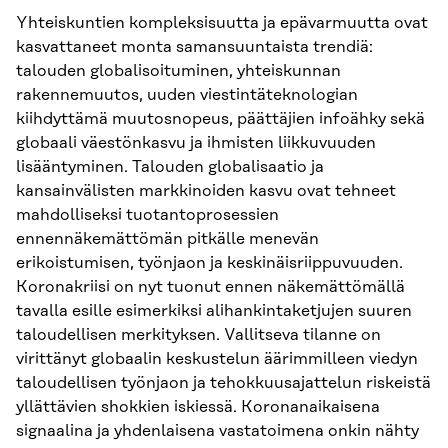
Yhteiskuntien kompleksisuutta ja epävarmuutta ovat
kasvattaneet monta samansuuntaista trendiä:
talouden globalisoituminen, yhteiskunnan
rakennemuutos, uuden viestintäteknologian
kiihdyttämä muutosnopeus, päättäjien infoähky sekä
globaali väestönkasvu ja ihmisten liikkuvuuden
lisääntyminen. Talouden globalisaatio ja
kansainvälisten markkinoiden kasvu ovat tehneet
mahdolliseksi tuotantoprosessien
ennennäkemättömän pitkälle menevän
erikoistumisen, työnjaon ja keskinäisriippuvuuden.
Koronakriisi on nyt tuonut ennen näkemättömällä
tavalla esille esimerkiksi alihankintaketjujen suuren
taloudellisen merkityksen. Vallitseva tilanne on
virittänyt globaalin keskustelun äärimmilleen viedyn
taloudellisen työnjaon ja tehokkuusajattelun riskeistä
yllättävien shokkien iskiessä. Koronanaikaisena
signaalina ja yhdenlaisena vastatoimena onkin nähty