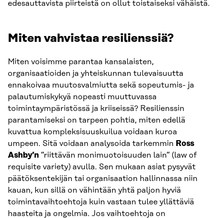
edesauttavista piirteistä on ollut toistaiseksi vähäistä.
Miten vahvistaa resilienssiä?
Miten voisimme parantaa kansalaisten,
organisaatioiden ja yhteiskunnan tulevaisuutta
ennakoivaa muutosvalmiutta sekä sopeutumis- ja
palautumiskykyä nopeasti muuttuvassa
toimintaympäristössä ja kriiseissä? Resilienssin
parantamiseksi on tarpeen pohtia, miten edellä
kuvattua kompleksisuuskuilua voidaan kuroa
umpeen. Sitä voidaan analysoida tarkemmin
Ross
Ashby’n
”riittävän monimuotoisuuden lain” (law of
requisite variety) avulla. Sen mukaan asiat pysyvät
päätöksentekijän tai organisaation hallinnassa niin
kauan, kun sillä on vähintään yhtä paljon hyviä
toimintavaihtoehtoja kuin vastaan tulee yllättäviä
haasteita ja ongelmia. Jos vaihtoehtoja on