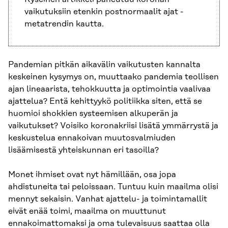
vaikutuksiin etenkin postnormaalit ajat -
metatrendin kautta.
Pandemian pitkän aikavälin vaikutusten kannalta
keskeinen kysymys on, muuttaako pandemia teollisen
ajan lineaarista, tehokkuutta ja optimointia vaalivaa
ajattelua? Entä kehittyykö politiikka siten, että se
huomioi shokkien systeemisen alkuperän ja
vaikutukset? Voisiko koronakriisi lisätä ymmärrystä ja
keskustelua ennakoivan muutosvalmiuden
lisäämisestä yhteiskunnan eri tasoilla?
Monet ihmiset ovat nyt hämillään, osa jopa
ahdistuneita tai peloissaan. Tuntuu kuin maailma olisi
mennyt sekaisin. Vanhat ajattelu- ja toimintamallit
eivät enää toimi, maailma on muuttunut
ennakoimattomaksi ja oma tulevaisuus saattaa olla