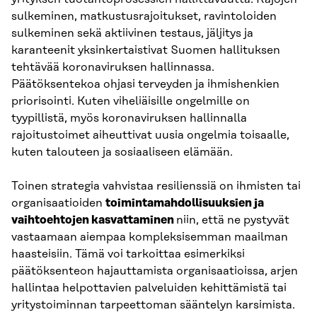
sulkeminen, matkustusrajoitukset, ravintoloiden
sulkeminen sekä aktiivinen testaus, jäljitys ja
karanteenit yksinkertaistivat Suomen hallituksen
tehtävää koronaviruksen hallinnassa.
Päätöksentekoa ohjasi terveyden ja ihmishenkien
priorisointi. Kuten viheliäisille ongelmille on
tyypillistä, myös koronaviruksen hallinnalla
rajoitustoimet aiheuttivat uusia ongelmia toisaalle,
kuten talouteen ja sosiaaliseen elämään.
Toinen strategia vahvistaa resilienssiä on ihmisten tai
organisaatioiden
toimintamahdollisuuksien ja
vaihtoehtojen kasvattaminen
niin, että ne pystyvät
vastaamaan aiempaa kompleksisemman maailman
haasteisiin. Tämä voi tarkoittaa esimerkiksi
päätöksenteon hajauttamista organisaatioissa, arjen
hallintaa helpottavien palveluiden kehittämistä tai
yritystoiminnan tarpeettoman sääntelyn karsimista.