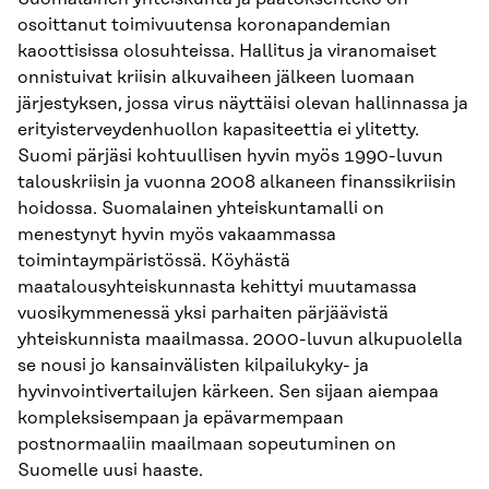
osoittanut toimivuutensa koronapandemian
kaoottisissa olosuhteissa. Hallitus ja viranomaiset
onnistuivat kriisin alkuvaiheen jälkeen luomaan
järjestyksen, jossa virus näyttäisi olevan hallinnassa ja
erityisterveydenhuollon kapasiteettia ei ylitetty.
Suomi pärjäsi kohtuullisen hyvin myös 1990-luvun
talouskriisin ja vuonna 2008 alkaneen finanssikriisin
hoidossa. Suomalainen yhteiskuntamalli on
menestynyt hyvin myös vakaammassa
toimintaympäristössä. Köyhästä
maatalousyhteiskunnasta kehittyi muutamassa
vuosikymmenessä yksi parhaiten pärjäävistä
yhteiskunnista maailmassa. 2000-luvun alkupuolella
se nousi jo kansainvälisten kilpailukyky- ja
hyvinvointivertailujen kärkeen. Sen sijaan aiempaa
kompleksisempaan ja epävarmempaan
postnormaaliin maailmaan sopeutuminen on
Suomelle uusi haaste.