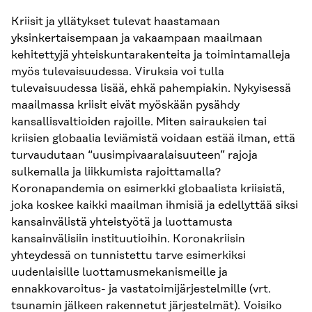
Kriisit ja yllätykset tulevat haastamaan
yksinkertaisempaan ja vakaampaan maailmaan
kehitettyjä yhteiskuntarakenteita ja toimintamalleja
myös tulevaisuudessa. Viruksia voi tulla
tulevaisuudessa lisää, ehkä pahempiakin. Nykyisessä
maailmassa kriisit eivät myöskään pysähdy
kansallisvaltioiden rajoille. Miten sairauksien tai
kriisien globaalia leviämistä voidaan estää ilman, että
turvaudutaan “uusimpivaaralaisuuteen” rajoja
sulkemalla ja liikkumista rajoittamalla?
Koronapandemia on esimerkki globaalista kriisistä,
joka koskee kaikki maailman ihmisiä ja edellyttää siksi
kansainvälistä yhteistyötä ja luottamusta
kansainvälisiin instituutioihin. Koronakriisin
yhteydessä on tunnistettu tarve esimerkiksi
uudenlaisille luottamusmekanismeille ja
ennakkovaroitus- ja vastatoimijärjestelmille (vrt.
tsunamin jälkeen rakennetut järjestelmät). Voisiko