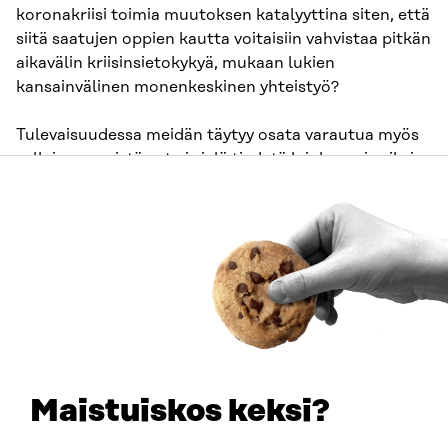
koronakriisi toimia muutoksen katalyyttina siten, että
siitä saatujen oppien kautta voitaisiin vahvistaa pitkän
aikavälin kriisinsietokykyä, mukaan lukien
kansainvälinen monenkeskinen yhteistyö?
Tulevaisuudessa meidän täytyy osata varautua myös
sellaiseen, mistä nyt ei vielä tiedetä lainkaan, ja siksi
OECD:n raportti
suosittaa systeemistä
lähestymistapaa yhteiskuntapolitiikkaan.
Suomalainen
WISE-tutkimushanke
nostaa esiin, että
pandemia on kansanterveydellinen kriisi, johon on
voitu varautua järjestelmällisemmin kuin mitä pitkällä
aikajänteellä yleistyviin sosio-ekologisiin murroksiin,
kuten ilmastonmuutokseen tai luonnon
monimuotoisuuden vähenemiseen. Pandemian
seurauksena asiantuntija- ja ennakointitiedon
merkitys ja arvostus voivat korostua, samoin tarve
Maistuiskos keksi?
tulevaisuusajattelulle ja systeemisille
lähestymistavoille. Resilienssiä ei vahvisteta