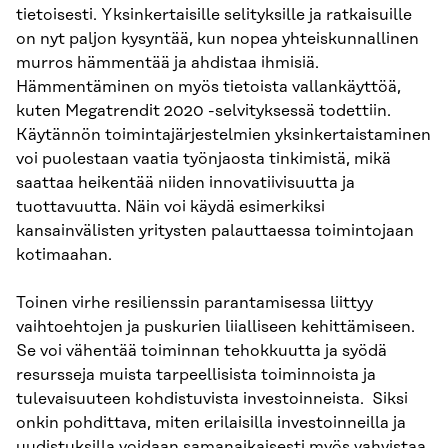
tietoisesti. Yksinkertaisille selityksille ja ratkaisuille
on nyt paljon kysyntää, kun nopea yhteiskunnallinen
murros hämmentää ja ahdistaa ihmisiä.
Hämmentäminen on myös tietoista vallankäyttöä,
kuten Megatrendit 2020 -selvityksessä todettiin.
Käytännön toimintajärjestelmien yksinkertaistaminen
voi puolestaan vaatia työnjaosta tinkimistä, mikä
saattaa heikentää niiden innovatiivisuutta ja
tuottavuutta. Näin voi käydä esimerkiksi
kansainvälisten yritysten palauttaessa toimintojaan
kotimaahan.
Toinen virhe resilienssin parantamisessa liittyy
vaihtoehtojen ja puskurien liialliseen kehittämiseen.
Se voi vähentää toiminnan tehokkuutta ja syödä
resursseja muista tarpeellisista toiminnoista ja
tulevaisuuteen kohdistuvista investoinneista. Siksi
onkin pohdittava, miten erilaisilla investoinneilla ja
uudistuksilla voidaan samanaikaisesti myös vahvistaa