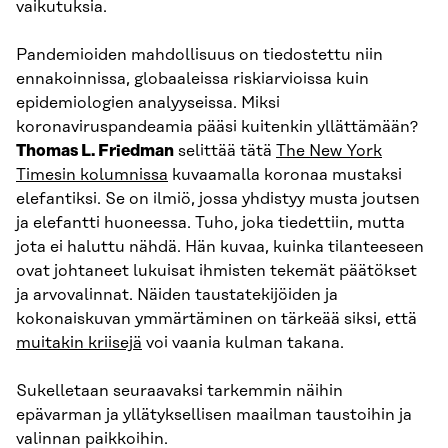
vaikutuksia.
Pandemioiden mahdollisuus on tiedostettu niin
ennakoinnissa, globaaleissa riskiarvioissa kuin
epidemiologien analyyseissa. Miksi
koronaviruspandeamia pääsi kuitenkin yllättämään?
Thomas L. Friedman
selittää tätä
The New York
Timesin kolumnissa
kuvaamalla koronaa mustaksi
elefantiksi. Se on ilmiö, jossa yhdistyy musta joutsen
ja elefantti huoneessa. Tuho, joka tiedettiin, mutta
jota ei haluttu nähdä. Hän kuvaa, kuinka tilanteeseen
ovat johtaneet lukuisat ihmisten tekemät päätökset
ja arvovalinnat. Näiden taustatekijöiden ja
kokonaiskuvan ymmärtäminen on tärkeää siksi, että
muitakin kriisejä
voi vaania kulman takana.
Sukelletaan seuraavaksi tarkemmin näihin
epävarman ja yllätyksellisen maailman taustoihin ja
valinnan paikkoihin.