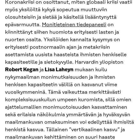
Koronakriisi on osoittanut, miten globaali kriisi vaatii
myös yksilöiltä kykyä sopeutua muuttuviin
olosuhteisiin ja sietää ja käsitellä lisääntynyttä
epävarmuutta.
Monitieteinen tiedepaneeli
on
kiinnittänyt siihen huomiota erityisesti lasten ja
nuorten osalta. Yksilöiden kannalta kysymys on
erityisesti postnormaalin ajan ja metakriisin
asettamista uusista haasteista ihmisten henkiselle
kapasiteetille ja sietokyvylle. Harvardin yliopiston
Robert Kegan
ja
Lisa Laheyn
mukaan kuilu
nykymaailman monimutkaisuuden ja ihmisten
henkisen kapasiteetin välillä on kasvanut viime
vuosikymmeninä. Tämä vaikeuttaa merkittävästi
kompleksisuuskuilun umpeen kuromista, sillä omien
ajattelumallien monimuotoisuuden kasvattaminen
sekä erilaisia näkökulmia ymmärtävän ja hyväksyvän
maailmankuvan omaksuminen voi edellyttää ihmisiltä
henkistä kasvua. Tällainen ”vertikaalinen kasvu” ja
maailmankuvan kehittäminen on suuri haaste