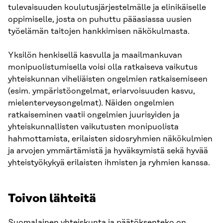
tulevaisuuden koulutusjärjestelmälle ja elinikäiselle
oppimiselle, josta on puhuttu pääasiassa uusien
työelämän taitojen hankkimisen näkökulmasta.
Yksilön henkisellä kasvulla ja maailmankuvan
monipuolistumisella voisi olla ratkaiseva vaikutus
yhteiskunnan viheliäisten ongelmien ratkaisemiseen
(esim. ympäristöongelmat, eriarvoisuuden kasvu,
mielenterveysongelmat). Näiden ongelmien
ratkaiseminen vaatii ongelmien juurisyiden ja
yhteiskunnallisten vaikutusten monipuolista
hahmottamista, erilaisten sidosryhmien näkökulmien
ja arvojen ymmärtämistä ja hyväksymistä sekä hyvää
yhteistyökykyä erilaisten ihmisten ja ryhmien kanssa.
Toivon lähteitä
Suomalainen yhteiskunta ja päätöksenteko on