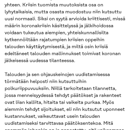
yhteen. Kriisin tuomista muutoksista osa on
lyhytaikaisia, mutta osasta muodostuu niin kutsuttu
uusi normaali. Siksi on syytä arvioida kriittisesti, missä
määrin koronakriisin käsittelyssä ja jälkihoidossa
voidaan tukeutua aiempien, yhteiskunnallisilta
kytkennöiltään rajatumpien kriisien oppeihin
talouden käyttäytymisestä, ja miltä osin kriisiä
edeltäneet talouden mallinnukset toimivat koronan
jälkeisessä uudessa tilanteessa.
Talouden ja sen ohjauskeinojen uudistamisessa
törmätään helposti niin kutsuttuihin
polkuriippuvuuksiin. Niillä tarkoitetaan tilannetta,
jossa menneisyydessä tehdyt päätökset ja rakenteet
ovat liian kalliita, hitaita tai vaikeita purkaa. Myös
aiemmin tehdyt sijoitukset, eli niin kutsutut uponneet
kustannukset, vaikeuttavat usein talouden
uudistamiseksi tarvittavaa päätöksentekoa. Mitä