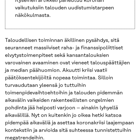
Kyseinen artikkeli paneutuu koronan
vaikutuksiin talouden uudistumistarpeen
näkökulmasta.
Taloudellisen toiminnan äkillinen pysähdys, sitä
seuranneet massiiviset raha- ja finanssipoliittiset
elvytystoimenpiteet sekä kansantalouksien
varovainen avaaminen ovat vieneet talouspäättäjien
ja median päähuomion. Akuutti kriisi vaatii
päätöksentekijöiltä nopeaa toimintaa. Silloin
turvaudutaan yleensä jo tuttuihin
toimenpidevaihtoehtoihin ja talouden pidemmän
aikavälin vaikeiden rakenteellisten ongelmien
pohdinta jää helposti varjoon – ainakin lyhyellä
aikavälillä. Nyt on kuitenkin jo oikea hetki katsoa
pidempää aikaväliä ja asettaa koronakriisi laajempaan
kontekstiin ja arvioida sitä suhteessa tunnistettuihin
megatrendeihin.