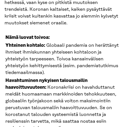
hetkessä, vaan kyse on pitkistä muutoksen
trendeistä. Koronan kaltaiset, kaiken pysäyttävät
kriisit voivat kuitenkin kasvattaa jo aiemmin kylvetyt
muutokset siemenet oraalle.
Nämä luovat toivoa:
Yhteinen kohtalo:
Globaali pandemia on herättänyt
ihmiset ihmiskunnan yhteiseen kohtaloon ja
yhteistyön tarpeeseen. Toivoa kansainvälisen
yhteistyön kehittymisestä (esim. pandemiatutkimus
tiedemaailmassa).
Havahtuminen nykyisen talousmallin
haavoittuvuuteen:
Koronakriisi on havahduttanut
meidät huomaamaan markkinoiden tehokkuuteen,
globaaliin työnjakoon sekä voiton maksimointiin
perustuvan talousmallin haavoittuvuuden. Se on
korostanut talouden systeemistä luonnetta ja
resilienssin tarvetta, mikä saattaa nostaa esiin