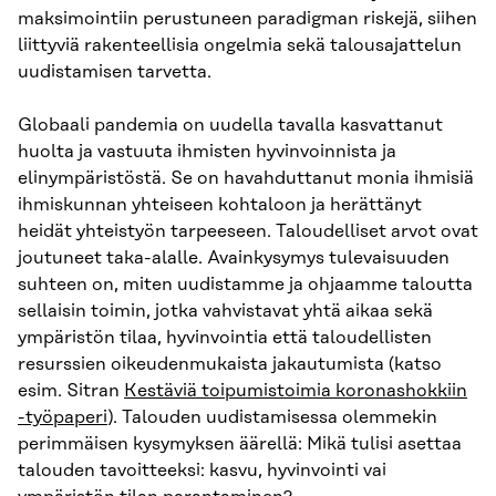
maksimointiin perustuneen paradigman riskejä, siihen
liittyviä rakenteellisia ongelmia sekä talousajattelun
uudistamisen tarvetta.
Globaali pandemia on uudella tavalla kasvattanut
huolta ja vastuuta ihmisten hyvinvoinnista ja
elinympäristöstä. Se on havahduttanut monia ihmisiä
ihmiskunnan yhteiseen kohtaloon ja herättänyt
heidät yhteistyön tarpeeseen. Taloudelliset arvot ovat
joutuneet taka-alalle. Avainkysymys tulevaisuuden
suhteen on, miten uudistamme ja ohjaamme taloutta
sellaisin toimin, jotka vahvistavat yhtä aikaa sekä
ympäristön tilaa, hyvinvointia että taloudellisten
resurssien oikeudenmukaista jakautumista (katso
esim. Sitran
Kestäviä toipumistoimia koronashokkiin
-työpaperi
). Talouden uudistamisessa olemmekin
perimmäisen kysymyksen äärellä: Mikä tulisi asettaa
talouden tavoitteeksi: kasvu, hyvinvointi vai