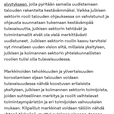
elvytykseen
, jolla pyritään samalla uudistamaan
talouden rakenteita kestävämmäksi. Vaikka julkisen
sektorin rooli talouden ohjauksessa on vahvistunut ja
ohjausta suunnataan tukemaan kestävämpää
tulevaisuutta, julkisen sektorin tehtävät ja
toimintamallit eivät ole vielä merkittävästi
uudistuneet. Julkisen sektorin roolin kasvu tarvitsisi
nyt rinnalleen uuden vision siitä, millaisia yksityisen,
julkisen ja kolmannen sektorin yhteiskunnallisten
roolien tulisi olla tulevaisuudessa.
Markkinoiden tehokkuuden ja ylivertaisuuden
korostamisen sijaan talouden voidaan
tulevaisuudessa nähdä koostuvan erilaisista
yksityisen, julkisen ja kolmannen sektorin toimijoista,
joiden suhteellinen merkitys ja roolit vaihtelevat
toimintaympäristön ja eri toimijoiden vahvuuksien
mukaan. Kilpaillut markkinat voidaan tällöin nähdä