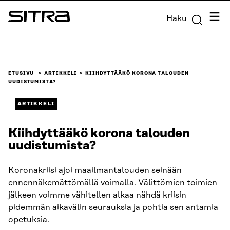
Siirry
Valik
Haku
suoraan
Sitra
sisältöön
↓
ETUSIVU
ARTIKKELI
KIIHDYTTÄÄKÖ KORONA TALOUDEN
UUDISTUMISTA?
ARTIKKELI
Kiihdyttääkö korona talouden
uudistumista?
Koronakriisi ajoi maailmantalouden seinään
ennennäkemättömällä voimalla. Välittömien toimien
jälkeen voimme vähitellen alkaa nähdä kriisin
pidemmän aikavälin seurauksia ja pohtia sen antamia
opetuksia.