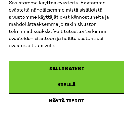
Sivustomme käyttää evästeitä. Käytämme
evästeitä nähdäksemme mistä sisällöistä
sivustomme käyttäjät ovat kiinnostuneita ja
ARTIKKELI
mahdollistaaksemme joitakin sivuston
toiminnallisuuksia. Voit tutustua tarkemmin
Tuottavuusloikka syntyy johtamisesta, ei
teknologiasta
evästeiden sisältöön ja hallita asetuksiasi
evästeasetus-sivulla
1.7.2026
SALLI KAIKKI
KIELLÄ
NÄYTÄ TIEDOT
ARTIKKELI
Käyttäjien tarpeet keskiöön ja käytännön pilotteja –