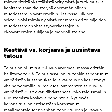
toimenpiteitä yksittäisistä yrityksistä ja tutkimus- ja
kehittämishankkeista yhä enemmän niiden
muodostamiin systeemeihin. Jatkossa julkinen
sektori voisi toimia nykyistä enemmän eri toimijoiden
muodostamien yhteistyöverkostojen ja
ekosysteemien tukijana ja mahdollistajana.
Kestävä vs. korjaava ja uusintava
talous
Talous on ollut 2000-luvun arvomaailmassa erittäin
hallitseva tekijä. Talouskasvu on kuitenkin tapahtunut
ympäristön kustannuksella ja vauraus on keskittynyt
yhä harvemmille. Viime vuosikymmenten talous- ja
ympäristökriisit ovat kiihdyttäneet koko talousmallin
uudistamista koskevia pohdintoja. Nyt myös
koronakriisi on entisestään korostanut
maailmantalouden vanhan, tehokkuuden ja kasvun