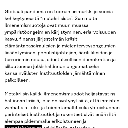
Globaali pandemia on tuorein esimerkki jo vuosia
kehkeytyneestä “metakriisistä”. Sen muita
ilmenemismuotoja ovat muun muassa
ympäristöongelmien kärjistyminen, eriarvoisuuden
kasvu, finanssijärjestelmän kriisit,
elämäntapasairauksien ja mielenterveysongelmien
lisääntyminen, populistijohtajien, ääriliikkeiden ja
terrorismin nousu, edustuksellisen demokratian ja
siiloutuneen julkishallinnon ongelmat sekä
kansainvälisten instituutioiden jämähtäminen
paikoilleen.
Metakriisin kaikki ilmenemismuodot heijastavat ns.
hallinnan kriisiä, joka on syntynyt siitä, että ihmisten
vanhat ajattelu- ja toimintamallit sekä yhteiskunnan
perinteiset instituutiot ja rakenteet eivät enää riitä
kompleksimman
aiempaa pidemmälle erikoistuneen ja