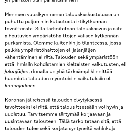
ympäristön tilan parantaminen?
Menneen vuosikymmenen talouskeskustelussa on
puhuttu paljon niin kutsutusta irtikytkennän
tavoitteesta. Sillä tarkoitetaan talouskasvun ja siitä
aiheutuvien ympäristöhaittojen välisen kytkennän
purkamista. Olemme kuitenkin jo tilanteessa, jossa
pelkkä ympäristöhaittojen eli jalanjäljen
vähentäminen ei riitä. Talouden sekä ympäristöön
että ihmisiin kohdistamien kielteisten vaikutusten, eli
jalanjäljen
, rinnalla on yhä tärkeämpi kiinnittää
huomiota talouden myönteisiin vaikutuksiin eli
kädenjälkeen
.
Koronan jälkeisessä talouden elvytyksessä
tavoitteeksi ei riitä, että talous itsessään voi hyvin ja
uudistuu. Tarvitsemme siirtymää korjaavaan ja
uusintavaan talouteen. Tällä tarkoitetaan sitä, että
talouden tulee sekä korjata syntyneitä vahinkoja