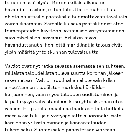
talouden säätelystä. Koronakriisin aikana on
havahduttu siihen, miten taloutta on mahdollista
ohjata poliittisilla päätöksillä huomattavasti tavallista
voimakkaammin. Samalla kiusaus protektionististen
toimenpiteiden käyttöön kotimaisen yritystoiminnan
suosimiseksi on kasvanut. Kriisi on myös
havahduttanut siihen, että markkinat ja talous eivät
yksin määritä yhteiskunnan tulevaisuutta.
Valtiot ovat nyt ratkaisevassa asemassa sen suhteen,
millaista taloudellista tulevaisuutta koronan jälkeen
rakennetaan. Valtion roolinahan ei ole vain kriisin
aiheuttamien tilapäisten markkinahäiriöiden
korjaaminen, vaan myös talouden uudistuminen ja
kilpailukyvyn vahvistaminen koko yhteiskunnan etua
vaalien. Eri puolilla maailmaa laaditaan tällä hetkellä
massiivisia tuki- ja elyvytyspaketteja koronakriisistä
kärsineen yritystoiminnan ja kansantalouden
tukemiseksi. Suomessakin panostetaan
vihreään