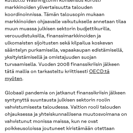
kutsuttu Washingtonin konsensus korosti
markkinoiden ylivertaisuutta talouden
koordinoinnissa. Tämän talousopin mukaan
markkinoiden ohjaavalle vaikutukselle annetaan tilaa
muun muassa julkisen sektorin budjettikurilla,
verouudistuksilla, finanssimarkkinoiden ja
ulkomaisten sijoitusten sekä kilpailua koskevan
sääntelyn purkamisella, vapaakaupan edistämisellä,
yksityistämisellä ja omistajuuden suojan
turvaamisella. Vuoden 2008 finanssikriisin jälkeen
tätä mallia on tarkasteltu kriittisesti
OECD:tä
myöten
.
Globaali pandemia on jatkanut finanssikriisin jälkeen
syntynyttä suuntausta julkisen sektorin roolin
vahvistumisesta taloudessa. Valtion rooli talouden
ohjauksessa ja yhteiskunnallisena muutosvoimana on
vahvistunut monissa maissa, kun ne ovat
poikkeusoloissa joutuneet kiristämään otettaan