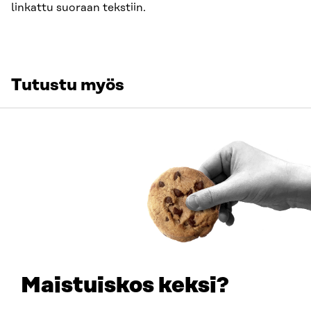
linkattu suoraan tekstiin.
Tutustu myös
ARTIKKELI
Ekoteollisuuspuistoista on moneksi – tukevat
kestävää kasvua
6.7.2026
Maistuiskos keksi?