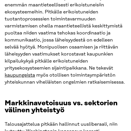
enemmän maantieteellisesti erikoistuneisiin
ekosysteemeihin. Pitkälle erikoistuneiden
tuotantoprosessien toimintavarmuuden
varmistamisen ohella maantieteellistä keskittymistä
puoltaa niiden vaatima tehokas koordinaatio ja
kommunikaatio, jossa läheisyydestä on edelleen
selvää hyötyä. Monipuolisen osaamisen ja riittävän
läheisyyden vaatimukset korostavat kaupunkien
kilpailukykyä pitkälle erikoistuneiden
yritysekosysteemien sijaintipaikkana. Ne tekevät
kaupungeista
myös otollisen toimintaympäristön
yhteiskunnan viheliäisten ongelmien ratkaisemisessa.
Markkinavetoisuus vs. sektorien
välinen yhteistyö
Talousajattelua pitkään hallinnut uusliberaali, niin