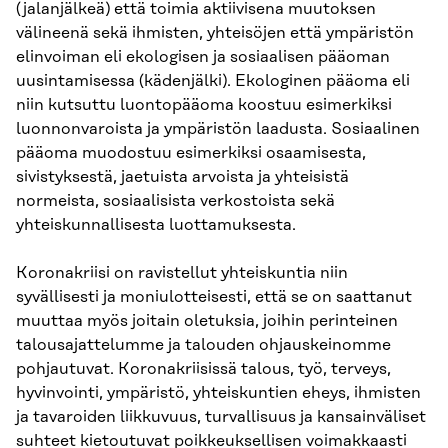
(jalanjälkeä) että toimia aktiivisena muutoksen
välineenä sekä ihmisten, yhteisöjen että ympäristön
elinvoiman eli ekologisen ja sosiaalisen pääoman
uusintamisessa (kädenjälki). Ekologinen pääoma eli
niin kutsuttu luontopääoma koostuu esimerkiksi
luonnonvaroista ja ympäristön laadusta. Sosiaalinen
pääoma muodostuu esimerkiksi osaamisesta,
sivistyksestä, jaetuista arvoista ja yhteisistä
normeista, sosiaalisista verkostoista sekä
yhteiskunnallisesta luottamuksesta.
Koronakriisi on ravistellut yhteiskuntia niin
syvällisesti ja moniulotteisesti, että se on saattanut
muuttaa myös joitain oletuksia, joihin perinteinen
talousajattelumme ja talouden ohjauskeinomme
pohjautuvat. Koronakriisissä talous, työ, terveys,
hyvinvointi, ympäristö, yhteiskuntien eheys, ihmisten
ja tavaroiden liikkuvuus, turvallisuus ja kansainväliset
suhteet kietoutuvat poikkeuksellisen voimakkaasti