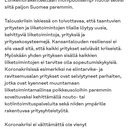
Elinkeinorakenteeltaan monipuolisempi Ruotsi selvisi
siitä paljon Suomea paremmin.
Talouskriisin iskiessä on toivottavaa, että taantuvien
yritysten ja liiketoimintojen tilalle löytyy uusia,
kehittyviä liiketoimintoja, yrityksiä ja
yritysekosysteemejä. Kansantalouden resilienssi ei
siis vaadi sitä, että kaikki yritykset selviävät kriiseistä.
Myöskään yhden yrityksen sisällä kaikkien
liiketoimintojen ei tarvitse olla sopeutumiskykyisiä.
Koronakriisissä esimerkiksi ne elintarvike- ja
ravitsemusalan yritykset ovat selviytyneet parhaiten,
jotka ovat kyenneet muuntamaan
liiketoimintamallinsa poikkeusoloihin paremmin
soveltuvaksi kehittämällä nouto- tai
kotiintoimituspalveluita sekä niiden ympärille
rakentuvaa yritysyhteistyötä.
Koronakriisi ei välttämättä ole vienyt