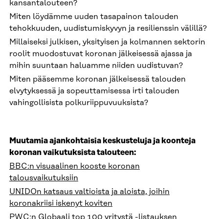
kansantalouteen?
Miten löydämme uuden tasapainon talouden
tehokkuuden, uudistumiskyvyn ja resilienssin välillä?
Millaiseksi julkisen, yksityisen ja kolmannen sektorin
roolit muodostuvat koronan jälkeisessä ajassa ja
mihin suuntaan haluamme niiden uudistuvan?
Miten pääsemme koronan jälkeisessä talouden
elvytyksessä ja sopeuttamisessa irti talouden
vahingollisista polkuriippuvuuksista?
Muutamia ajankohtaisia keskusteluja ja koonteja
koronan vaikutuksista talouteen:
BBC:n visuaalinen kooste koronan
talousvaikutuksiin
UNIDOn katsaus valtioista ja aloista, joihin
koronakriisi iskenyt koviten
PWC:n Globaali top 100 yritystä -listauksen