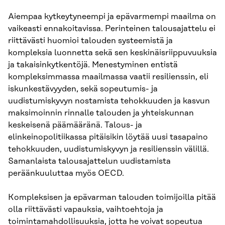
Aiempaa kytkeytyneempi ja epävarmempi maailma on
vaikeasti ennakoitavissa. Perinteinen talousajattelu ei
riittävästi huomioi talouden systeemistä ja
kompleksia luonnetta sekä sen keskinäisriippuvuuksia
ja takaisinkytkentöjä. Menestyminen entistä
kompleksimmassa maailmassa vaatii resilienssin, eli
iskunkestävyyden, sekä sopeutumis- ja
uudistumiskyvyn nostamista tehokkuuden ja kasvun
maksimoinnin rinnalle talouden ja yhteiskunnan
keskeisenä päämääränä. Talous- ja
elinkeinopolitiikassa pitäisikin löytää uusi tasapaino
tehokkuuden, uudistumiskyvyn ja resilienssin välillä.
Samanlaista talousajattelun uudistamista
peräänkuuluttaa myös OECD.
Kompleksisen ja epävarman talouden toimijoilla pitää
olla riittävästi vapauksia, vaihtoehtoja ja
toimintamahdollisuuksia, jotta he voivat sopeutua