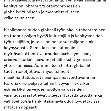
mittakaavaetuja kasvattamalla. Viime vaiheessa tämä
kehitys on johtanut tuotantoprosessien
globalisoitumiseen ja maantieteelliseen
erikoistumiseen.
Maailmantalouden globaali työnjako ja tehostaminen
on tuonut paljon hyvää kuluttajille ja kehitysmaiden
työntekijöille, joita se on nostanut miljoonittain
köyhyydestä. Samalla se on kuitenkin
myötävaikuttanut vaurauden keskittymiseen ja
eriarvoisuuden kasvuun pitkälle kehittyneissä
yhteiskunnissa. Äärimmilleen hiotut globaalit
tuotantoketjut ovat myös tehneet
maailmantaloudesta aiempaa haavoittuvamman.
Koronakriisi paljasti tähän liittyvän riskit, kun
esimerkiksi terveydenhuollon varusteiden
varmuusvarastot eivät olleet riittävällä tasolla, eikä
vaihtoehtoisia hankintakanavia ollut löydettävissä
riittävän nopeasti.