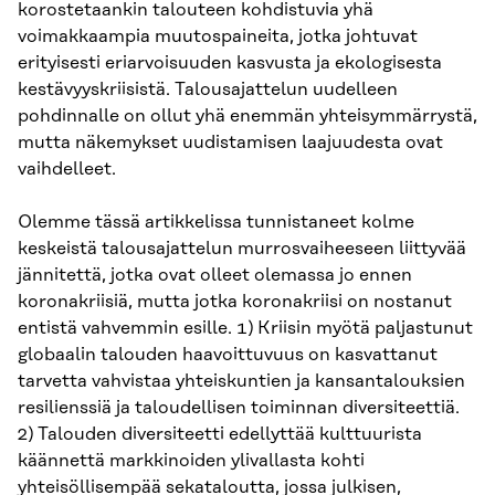
korostetaankin talouteen kohdistuvia yhä
voimakkaampia muutospaineita, jotka johtuvat
erityisesti eriarvoisuuden kasvusta ja ekologisesta
kestävyyskriisistä. Talousajattelun uudelleen
pohdinnalle on ollut yhä enemmän yhteisymmärrystä,
mutta näkemykset uudistamisen laajuudesta ovat
vaihdelleet.
Olemme tässä artikkelissa tunnistaneet kolme
keskeistä talousajattelun murrosvaiheeseen liittyvää
jännitettä, jotka ovat olleet olemassa jo ennen
koronakriisiä, mutta jotka koronakriisi on nostanut
entistä vahvemmin esille. 1) Kriisin myötä paljastunut
globaalin talouden haavoittuvuus on kasvattanut
tarvetta vahvistaa yhteiskuntien ja kansantalouksien
resilienssiä ja taloudellisen toiminnan diversiteettiä.
2) Talouden diversiteetti edellyttää kulttuurista
käännettä markkinoiden ylivallasta kohti
yhteisöllisempää sekataloutta, jossa julkisen,