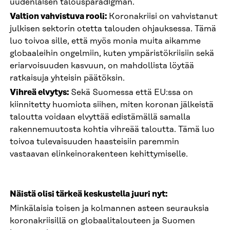
uudenlaisen talousparadigman.
Valtion vahvistuva rooli:
Koronakriisi on vahvistanut
julkisen sektorin otetta talouden ohjauksessa. Tämä
luo toivoa sille, että myös monia muita aikamme
globaaleihin ongelmiin, kuten ympäristökriisiin sekä
eriarvoisuuden kasvuun, on mahdollista löytää
ratkaisuja yhteisin päätöksin.
Vihreä elvytys:
Sekä Suomessa että EU:ssa on
kiinnitetty huomiota siihen, miten koronan jälkeistä
taloutta voidaan elvyttää edistämällä samalla
rakennemuutosta kohtia vihreää taloutta. Tämä luo
toivoa tulevaisuuden haasteisiin paremmin
vastaavan elinkeinorakenteen kehittymiselle.
Näistä olisi tärkeä keskustella juuri nyt:
Minkälaisia toisen ja kolmannen asteen seurauksia
koronakriisillä on globaalitalouteen ja Suomen