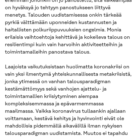
enemmän johonkin on jo panostettu, sitä vaikeampaa
on hyväksyä jo tehtyyn panostukseen liittyvä
menetys. Talouden uudistamisessa onkin tärkeää
pyrkiä välttämään uponneiden kustannusten ja
haitallisten polkuriippuvuuksien ongelmia. Monia
erilaisia vaihtoehtoja kehittävä ja kokeileva talous on
resilientimpi kuin vain harvoihin aktiviteetteihin ja
toimintamalleihin panostava talous.
Laajoista vaikutuksistaan huolimatta koronakriisi on
vain yksi ilmentymä yhteiskunnallisesta metakriisistä,
jonka ytimessä on vanhan talousparadigman
kestämättömyys sekä vanhojen ajattelu- ja
toimintamallien kriisiytyminen aiempaa
kompleksisemmassa ja epävarmemmassa
maailmassa. Vaikka koronavirus tullaankin ajallaan
voittamaan, kestävä kehitys ja hyvinvointi eivät ole
mahdollisia pidemmällä aikavälillä ilman nykyisen
talousparadigman uudistamista. Muutos ei tapahdu