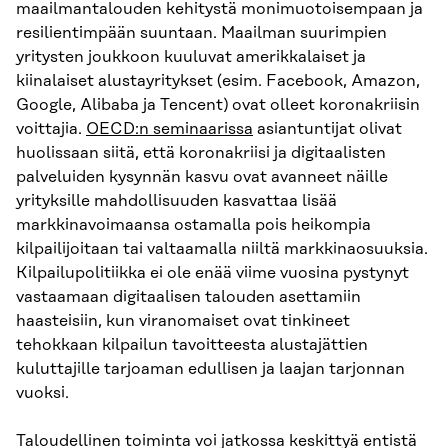
maailmantalouden kehitystä monimuotoisempaan ja
resilientimpään suuntaan. Maailman suurimpien
yritysten joukkoon kuuluvat amerikkalaiset ja
kiinalaiset alustayritykset (esim. Facebook, Amazon,
Google, Alibaba ja Tencent) ovat olleet koronakriisin
voittajia.
OECD:n seminaarissa
asiantuntijat olivat
huolissaan siitä, että koronakriisi ja digitaalisten
palveluiden kysynnän kasvu ovat avanneet näille
yrityksille mahdollisuuden kasvattaa lisää
markkinavoimaansa ostamalla pois heikompia
kilpailijoitaan tai valtaamalla niiltä markkinaosuuksia.
Kilpailupolitiikka ei ole enää viime vuosina pystynyt
vastaamaan digitaalisen talouden asettamiin
haasteisiin, kun viranomaiset ovat tinkineet
tehokkaan kilpailun tavoitteesta alustajättien
kuluttajille tarjoaman edullisen ja laajan tarjonnan
vuoksi.
Taloudellinen toiminta voi jatkossa keskittyä entistä