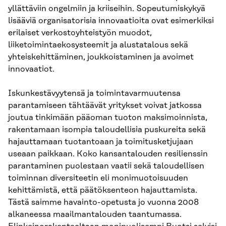
yllättäviin ongelmiin ja kriiseihin. Sopeutumiskykyä
lisääviä organisatorisia innovaatioita ovat esimerkiksi
erilaiset verkostoyhteistyön muodot,
liiketoimintaekosysteemit ja alustatalous sekä
yhteiskehittäminen, joukkoistaminen ja avoimet
innovaatiot.
Iskunkestävyytensä ja toimintavarmuutensa
parantamiseen tähtäävät yritykset voivat jatkossa
joutua tinkimään pääoman tuoton maksimoinnista,
rakentamaan isompia taloudellisia puskureita sekä
hajauttamaan tuotantoaan ja toimitusketjujaan
useaan paikkaan. Koko kansantalouden resilienssin
parantaminen puolestaan vaatii sekä taloudellisen
toiminnan diversiteetin eli monimuotoisuuden
kehittämistä, että päätöksenteon hajauttamista.
Tästä saimme havainto-opetusta jo vuonna 2008
alkaneessa maailmantalouden taantumassa.