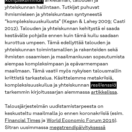
kompleksimman
arkielämän, talouden ja
yhteiskunnan hallintaan. Tutkijat puhuvat
ihmismieleen ja yhteiskuntaan syntyneestä
“kompleksisuuskuilusta” (Kegan & Lahey 2009; Casti
2012). Talouden ja yhteiskunnan kehitystä ei saada
kestävälle pohjalle ennen kuin tämä kuilu saadaan
kurottua umpeen. Tämä edellyttää talouden ja
yhteiskunnan toimintamallien ja rakenteiden sekä
ihmisten osaamisen ja maailmankuvan sopeutumista
aiempaa kompleksimpaan ja epävarmempaan
maailmaan. Tämä vaatii myös nykyisen talousmallin
kriittistä tarkastelua. Käsittelemme metakriisiä,
resilienssiä
kompleksisuuskuilua ja yhteiskunnan
resilienssiä
tarkemmin kirjoitussarjan aiemmassa
artikkelissa
.
Talousjärjestelmän uudistamistarpeesta on
keskusteltu maailmalla jo ennen koronakriisiä (esim.
Financial Times
ja
World Economic Forum 2019
).
Sitran uusimmassa
megatrendipäivityksessä