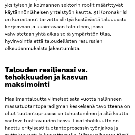
yksityisen ja kolmannen sektorin roolit määrittyvät
käytännönläheisen yhteistyön kautta. 3) Koronakriisi
on korostanut tarvetta siirtyä kestävästä taloudesta
korjaavaan ja uusintavaan talouteen, jossa
vahvistetaan yhtä aikaa sekä ympäristön tilaa,
hyvinvointia että taloudellisten resurssien
oikeudenmukaista jakautumista.
Talouden resilienssi vs.
tehokkuuden ja kasvun
maksimointi
Maailmantaloutta viimeiset sata vuotta hallinneen
massatuotantoparadigman keskeisenä tavoitteena on
ollut tuotantoprosessien tehostaminen ja sitä kautta
saatava tuottavuuden kasvu. Lisätehokkuutta on
haettu erityisesti tuotantoprosessin työnjakoa ja