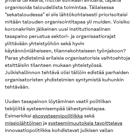
yhtenä tärkeänä, muttei suinkaan ainoana, tapana
organisoida taloudellista toimintaa. Tällaisessa
“sekataloudessa” ei siis lähtökohtaisesti priorisoitaisi
mitään talouden organisointitapaa yli muiden. Voisiko
koronakriisin jälkeinen uusi institutionaalinen
tasapaino perustua sektori- ja organisaatiorajat
ylittävään yhteistyöhön sekä hyvin
käytännönläheiseen, tilannekohtaiseen työnjakoon?
Paras yhdistelmä erilaisia organisatorisia vaihtoehtoja
etsittäisiin tilanteen mukaan yhteistyössä.
Julkishallinnon tehtävä olisi tällöin edistää parhaiden
organisatoristen yhdistelmien syntymistä kuhunkin
tehtävään.
Uuden tasapainon löytäminen vaatii politiikan
tekijöiltä systeemisempää lähestymistapaa.
Esimerkiksi
ekosysteemipolitiikka
sekä
missiolähtöinen
ja
systeemimuutoksia tavoitteleva
innovaatiopolitiikka kohdistavat julkisen vallan