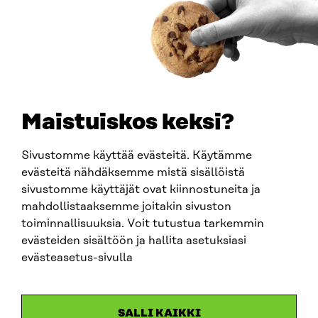
0202132-3
PUHELIN
+358 294 618 991
SÄHKÖPOSTI
etunimi.sukunimi@sitra.fi
sitra@sitra.fi
Maistuiskos keksi?
Sivustomme käyttää evästeitä. Käytämme
SITRA SOSIAALISESSA MEDIASSA
evästeitä nähdäksemme mistä sisällöistä
sivustomme käyttäjät ovat kiinnostuneita ja
LinkedIn
mahdollistaaksemme joitakin sivuston
Instagram
toiminnallisuuksia. Voit tutustua tarkemmin
YouTube
evästeiden sisältöön ja hallita asetuksiasi
evästeasetus-sivulla
Sitra 2025
SALLI KAIKKI