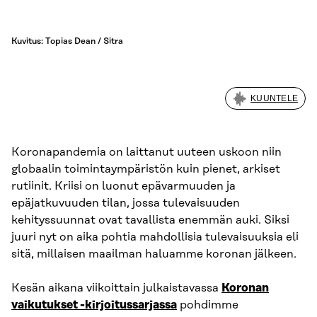
Kuvitus: Topias Dean / Sitra
KUUNTELE
Koronapandemia on laittanut uuteen uskoon niin
globaalin toimintaympäristön kuin pienet, arkiset
rutiinit. Kriisi on luonut epävarmuuden ja
epäjatkuvuuden tilan, jossa tulevaisuuden
kehityssuunnat ovat tavallista enemmän auki. Siksi
juuri nyt on aika pohtia mahdollisia tulevaisuuksia eli
sitä, millaisen maailman haluamme koronan jälkeen.
Kesän aikana viikoittain julkaistavassa
Koronan
vaikutukset -kirjoitussarjassa
pohdimme