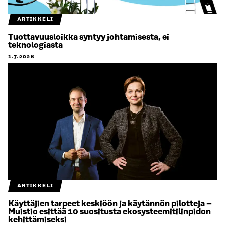
ARTIKKELI
Tuottavuusloikka syntyy johtamisesta, ei
teknologiasta
1.7.2026
ARTIKKELI
Käyttäjien tarpeet keskiöön ja käytännön pilotteja –
Muistio esittää 10 suositusta ekosysteemitilinpidon
kehittämiseksi