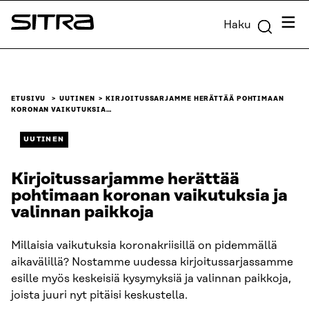
Siirry
Valik
Haku
suoraan
Sitra
sisältöön
↓
ETUSIVU
UUTINEN
KIRJOITUSSARJAMME HERÄTTÄÄ POHTIMAAN
KORONAN VAIKUTUKSIA…
UUTINEN
Kirjoitussarjamme herättää
pohtimaan koronan vaikutuksia ja
valinnan paikkoja
Millaisia vaikutuksia koronakriisillä on pidemmällä
aikavälillä? Nostamme uudessa kirjoitussarjassamme
esille myös keskeisiä kysymyksiä ja valinnan paikkoja,
joista juuri nyt pitäisi keskustella.