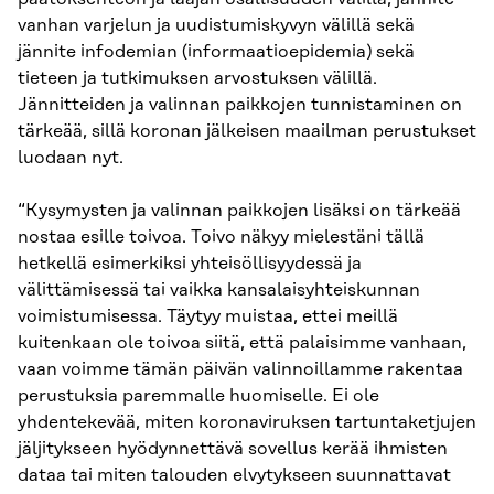
vanhan varjelun ja uudistumiskyvyn välillä sekä
jännite infodemian (informaatioepidemia) sekä
tieteen ja tutkimuksen arvostuksen välillä.
Jännitteiden ja valinnan paikkojen tunnistaminen on
tärkeää, sillä koronan jälkeisen maailman perustukset
luodaan nyt.
“Kysymysten ja valinnan paikkojen lisäksi on tärkeää
nostaa esille toivoa. Toivo näkyy mielestäni tällä
hetkellä esimerkiksi yhteisöllisyydessä ja
välittämisessä tai vaikka kansalaisyhteiskunnan
voimistumisessa. Täytyy muistaa, ettei meillä
kuitenkaan ole toivoa siitä, että palaisimme vanhaan,
vaan voimme tämän päivän valinnoillamme rakentaa
perustuksia paremmalle huomiselle. Ei ole
yhdentekevää, miten koronaviruksen tartuntaketjujen
jäljitykseen hyödynnettävä sovellus kerää ihmisten
dataa tai miten talouden elvytykseen suunnattavat