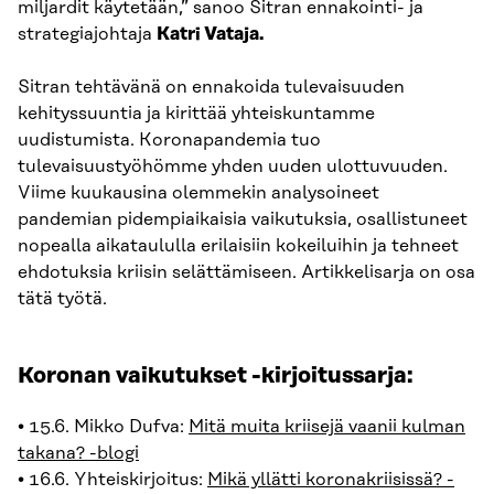
miljardit käytetään,” sanoo Sitran ennakointi- ja
strategiajohtaja
Katri Vataja.
Sitran tehtävänä on ennakoida tulevaisuuden
kehityssuuntia ja kirittää yhteiskuntamme
uudistumista. Koronapandemia tuo
tulevaisuustyöhömme yhden uuden ulottuvuuden.
Viime kuukausina olemmekin analysoineet
pandemian pidempiaikaisia vaikutuksia, osallistuneet
nopealla aikataululla erilaisiin kokeiluihin ja tehneet
ehdotuksia kriisin selättämiseen. Artikkelisarja on osa
tätä työtä.
Koronan vaikutukset -kirjoitussarja:
• 15.6. Mikko Dufva:
Mitä muita kriisejä vaanii kulman
takana? -blogi
• 16.6. Yhteiskirjoitus:
Mikä yllätti koronakriisissä? -