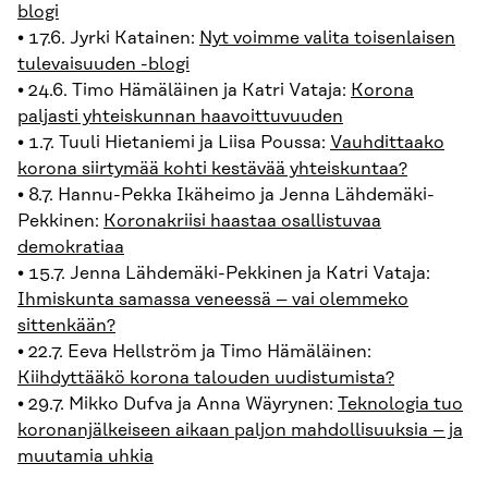
blogi
• 17.6. Jyrki Katainen:
Nyt voimme valita toisenlaisen
tulevaisuuden -blogi
• 24.6. Timo Hämäläinen ja Katri Vataja:
Korona
paljasti yhteiskunnan haavoittuvuuden
• 1.7. Tuuli Hietaniemi ja Liisa Poussa:
Vauhdittaako
korona siirtymää kohti kestävää yhteiskuntaa?
• 8.7. Hannu-Pekka Ikäheimo ja Jenna Lähdemäki-
Pekkinen:
Koronakriisi haastaa osallistuvaa
demokratiaa
• 15.7. Jenna Lähdemäki-Pekkinen ja Katri Vataja:
Ihmiskunta samassa veneessä – vai olemmeko
sittenkään?
• 22.7. Eeva Hellström ja Timo Hämäläinen:
Kiihdyttääkö korona talouden uudistumista?
• 29.7. Mikko Dufva ja Anna Wäyrynen:
Teknologia tuo
koronanjälkeiseen aikaan paljon mahdollisuuksia – ja
muutamia uhkia