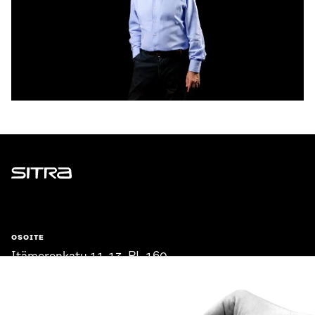
Sitra
OSOITE
Itämerenkatu 11-13, PL 160,
00181 Helsinki
Saapumisohjeet
Y-TUNNUS