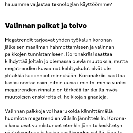
haluamme valjastaa teknologian käyttöömme?
Valinnan paikat ja toivo
Megatrendit tarjoavat yhden työkalun koronan
jälkeisen maailman hahmottamiseen ja valinnan
paikkojen tunnistamiseen. Koronakriisi saattaa
kiihdyttää joitain jo olemassa olevia muutoksia, mutta
megatrendien kuvaamat kehityskulut eivät ole
yhtäkkiä kadonneet minnekään. Koronakriisi saattaa
lisäksi nostaa esiin joitain uusia ilmiöitä, minkä vuoksi
megatrendien rinnalla on tärkeää tarkkailla myös
muutoksen ensioireita eli heikkoja signaaleja.
Valinnan paikkoja voi haarukoida kiinnittämällä
huomiota megatrendien välisiin jännitteisiin. Korona-
aikana ovat voimistuneet etenkin jännite keskitetyn
päätöksenteon ja laajan osallisuuden välillä, jännite