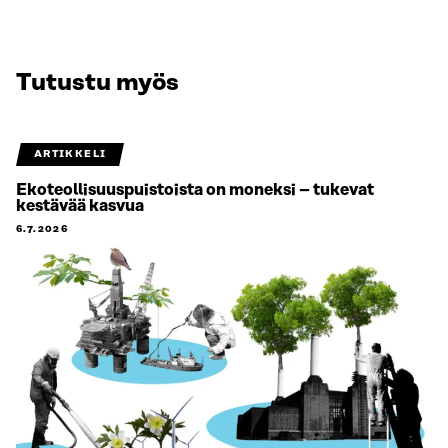
Tutustu myös
ARTIKKELI
Ekoteollisuuspuistoista on moneksi – tukevat
kestävää kasvua
6.7.2026