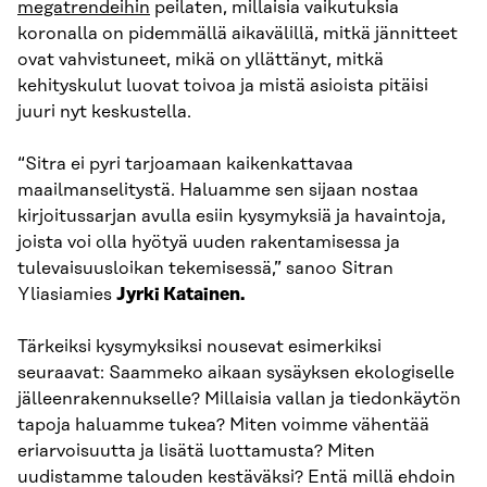
megatrendeihin
peilaten, millaisia vaikutuksia
koronalla on pidemmällä aikavälillä, mitkä jännitteet
ovat vahvistuneet, mikä on yllättänyt, mitkä
kehityskulut luovat toivoa ja mistä asioista pitäisi
juuri nyt keskustella.
“Sitra ei pyri tarjoamaan kaikenkattavaa
maailmanselitystä. Haluamme sen sijaan nostaa
kirjoitussarjan avulla esiin kysymyksiä ja havaintoja,
joista voi olla hyötyä uuden rakentamisessa ja
tulevaisuusloikan tekemisessä,” sanoo Sitran
Yliasiamies
Jyrki Katainen.
Tärkeiksi kysymyksiksi nousevat esimerkiksi
seuraavat: Saammeko aikaan sysäyksen ekologiselle
jälleenrakennukselle? Millaisia vallan ja tiedonkäytön
tapoja haluamme tukea? Miten voimme vähentää
eriarvoisuutta ja lisätä luottamusta? Miten
uudistamme talouden kestäväksi? Entä millä ehdoin